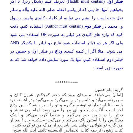
فیلتر اول
(Hadith must contain) تعریف کنیم (شکل زیر). یا اگر
بخواهیم، تنها احادیثی که از پیامبر اعظم صلی الله علیه وآله و سلم
نقل شده است را ببینیم می توانیم از کلمات کلیدی پیامبر، رسول
و محمد در
فیلتر دوم
(Author must contain) استفاده کنیم. دقت
کنید که واژه های کلیدی هر فیلتر به صورت OR استفاده می شود
ولی اگر هر دو فیلتر استفاده شود نتایج دو فیلتر با یکدیگر AND
می شوند. مثلا اگر از کلمه کلیدی
وداع
در فیلتر اول و
حسین
در
فیلتر دوم استفاده کنیم، تنها یک مورد نمایش داده خواهد شد که به
صورت زیر است:
***********
گریه امام
حسین
[امام] می‌خواهد به میدان برود که دختر کوچکش شیون کنان و
سربرهنه می‌آید و دامن پدر را می‌گیرد و می‌گوید پدر آهسته تر؛
بایست تا از دیدار تو توشه برگیرم و تو را سیر ببینم که این
وداع
آخر است. آنگاه دست و پای پدر را می بوسد. امام می نشیند و
دختر را در دامن خود می‌گیرد و شدیدا گریه می‌کند و اشک
دیدگانش را با آستین پاک می‌کند و می‌گوید: «سکینه جان! بعد از
من گریه تو طولانی خواهد شد. باید بعد از مرگ من تو گریه کنی»
کتاب زیتون (ترجمه کتاب الخصائص الحسینیه تالیف آیت الله شیخ