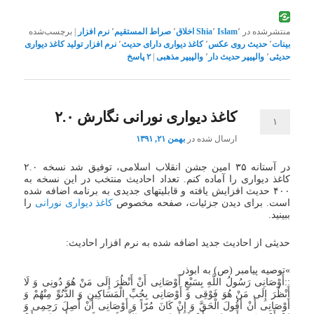
منتشرشده در
٬
Islam
٬
Shia
اخلاق
٬
صراط المستقیم
٬
نرم افزار
|
برچسب‌شده
بینات
٬
حدیث روی عکس
٬
کاغذ دیواری دارای حدیث
٬
نرم افزار تولید کاغذ دیواری
حدیثی
٬
والپیپر حدیث دار
٬
والپیپر مذهبی
|
۲
پاسخ
کاغذ دیواری نورانی نگارش ۲.۰
۱
ارسال شده در
بهمن ۲۱, ۱۳۹۱
در آستانه ۳۵ امین جشن انقلاب اسلامی، توفیق شد نسخه ۲.۰
کاغذ دیواری را آماده کنم. تعداد احادیث منتخب در این نسخه به
۴۰۰ حدیث افزایش یافته و قابلیتهای جدیدی به برنامه اضافه شده
است. برای دیدن جزئیات، صفحه مخصوص
کاغذ دیواری نورانی
را
ببینید.
حدیثی از احادیث جدید اضافه شده به نرم افزار احادیث:
»توصیه پیامبر (ص) به ابوذر
::أَوْصَانِی رَسُولُ اللَّهِ بِسَبْعٍ أَوْصَانِی أَنْ أَنْظُرَ إِلَى مَنْ هُوَ دُونِی وَ لَا
أَنْظُرَ إِلَى مَنْ هُوَ فَوْقِی وَ أَوْصَانِی بِحُبِّ الْمَسَاکِینِ وَ الدُّنُوِّ مِنْهُمْ وَ
أَوْصَانِی أَنْ أَقُولَ الْحَقَّ وَ إِنْ کَانَ مُرّاً وَ أَوْصَانِی أَنْ أَصِلَ رَحِمِی وَ