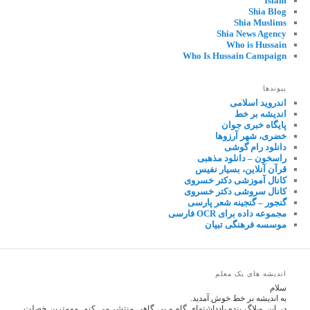
Islam
Shia Blog
Shia Muslims
Shia News Agency
Who is Hussain
Who Is Hussain Campaign
پیوندها
اندروید اسلامی
اندیشه بر خط
پایگاه خبری جوان
خضری، شهر آرزوها
دانلود رام گوشی
راسخون – دانلود مذهبی
قرآن آنلاین، بسیار نفیس
کانال آموزشی دکتر خسروی
کانال سروشی دکتر خسروی
گنجور – گنجینه شعر پارسی
مجموعه داده برای OCR فارسی
موسسه فرهنگی تبیان
اندیشه های یک معلم
سلام
به اندیشه بر خط خوش آمدید.
در این وبلاگ بنده یادداشتهای گاه و بی گاهی منتشر می کنم. مهمترین خصلت