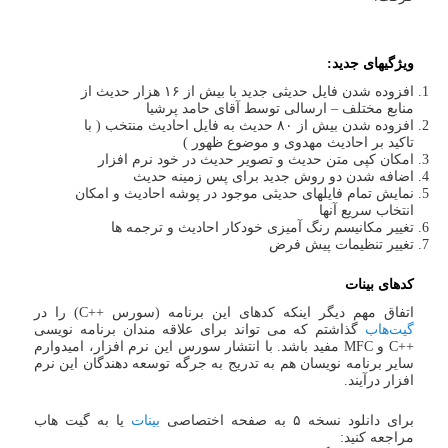
ویژگیهای جدید:
افزوده شدن فایل حدیثی جدید با بیش از ۱۶ هزار حدیث از
منابع مختلف – ارسالی توسط آقای حامد پرشیا
افزوده شدن بیش از ۸۰ حدیث به فایل احادیث منتخب ( با
تاکید بر احادیث مهدوی و موضوع ظهور )
امکان کپی متن حدیث و تصویر حدیث در خود نرم افزار
اضافه شدن دو روش جدید برای پس زمینه حدیث
نمایش تمام فایلهای حدیثی موجود در پوشه احادیث و امکان
انتخاب سریع آنها
تغییر مکانیسم رنگ آمیزی خودکار احادیث و ترجمه ها
تغییر تنظیمات پیش فرض
کدهای بینات
اتفاق مهم دیگر اینکه کدهای این برنامه (سورس ++C) را در
گیت‌هاب
گذاشتم که می تواند برای علاقه مندان برنامه نویسی
++C و MFC مفید باشد. با انتشار سورس این نرم افزار، امیدوارم
سایر برنامه نویسان هم به تدریج به جرگه توسعه دهندگان این نرم
افزار درآیند.
برای دانلود نسخه ۵ به صفحه اختصاصی
بینات
یا به گیت هاب
مراجعه کنید: