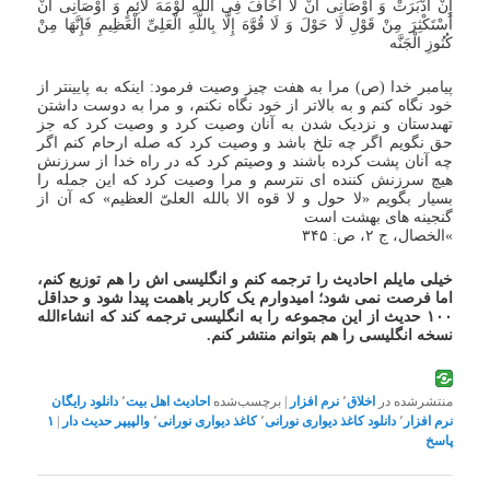
إِنْ أَدْبَرَتْ وَ أَوْصَانِی أَنْ لَا أَخَافَ فِی اللَّهِ لَوْمَهَ لَائِمٍ وَ أَوْصَانِی أَنْ
أَسْتَکْثِرَ مِنْ قَوْلِ لَا حَوْلَ وَ لَا قُوَّهَ إِلَّا بِاللَّهِ الْعَلِیِّ الْعَظِیمِ فَإِنَّهَا مِنْ
کُنُوزِ الْجَنَّه
پیامبر خدا (ص) مرا به هفت چیز وصیت فرمود: اینکه به پایین‏تر از
خود نگاه کنم و به بالاتر از خود نگاه نکنم، و مرا به دوست داشتن
تهى‏دستان و نزدیک شدن به آنان وصیت کرد و وصیت کرد که جز
حق نگویم اگر چه تلخ باشد و وصیت کرد که صله ارحام کنم اگر
چه آنان پشت کرده باشند و وصیتم کرد که در راه خدا از سرزنش
هیچ سرزنش‏ کننده ‏اى نترسم و مرا وصیت کرد که این جمله را
بسیار بگویم «لا حول و لا قوه الا بالله العلیّ العظیم» که آن از
گنجینه ‏هاى بهشت است‏
»الخصال، ج‏ ۲، ص: ۳۴۵
خیلی مایلم احادیث را ترجمه کنم و انگلیسی اش را هم توزیع کنم،
اما فرصت نمی شود؛ امیدوارم یک کاربر باهمت پیدا شود و حداقل
۱۰۰ حدیث از این مجموعه
را
به انگلیسی ترجمه کند که انشاءالله
نسخه انگلیسی را هم بتوانم منتشر کنم.
منتشرشده در
اخلاق
٬
نرم افزار
|
برچسب‌شده
احادیث اهل بیت
٬
دانلود رایگان
نرم افزار
٬
دانلود کاغذ دیواری نورانی
٬
کاغذ دیواری نورانی
٬
والپیپر حدیث دار
|
۱
پاسخ