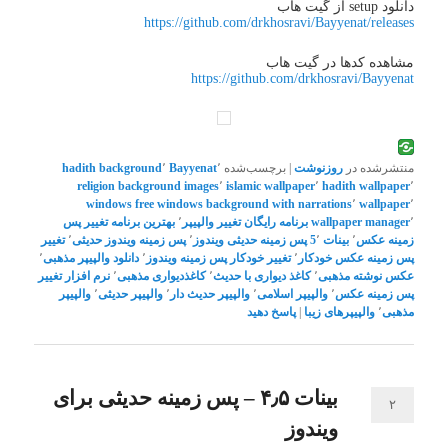
دانلود setup از گیت هاب
https://github.com/drkhosravi/Bayyenat/releases
مشاهده کدها در گیت هاب
https://github.com/drkhosravi/Bayyenat
منتشرشده در
روزنوشت
|
برچسب‌شده
٬
Bayyenat
٬
hadith background
religion background images
٬
islamic wallpaper
٬
hadith wallpaper
٬
windows free
windows background with narrations
٬
wallpaper
٬
٬
wallpaper manager
برنامه رایگان تغییر والپیپر
٬
بهترین برنامه تغییر پس
زمینه عکس
٬
بینات 5
٬
پس زمینه حدیثی ویندوز
٬
پس زمینه ویندوز حدیثی
٬
تغییر
پس زمینه عکس خودکار
٬
تغییر خودکار پس زمینه ویندوز
٬
دانلود والپیپر مذهبی
٬
عکس نوشته مذهبی
٬
کاغذ دیواری با حدیث
٬
کاغذدیواری مذهبی
٬
نرم افزار تغییر
پس زمینه عکس
٬
والپیپر اسلامی
٬
والپیپر حدیث دار
٬
والپیپر حدیثی
٬
والپیپر
مذهبی
٬
والپیپرهای زیبا
|
پاسخ دهید
بینات ۴٫۵ – پس زمینه حدیثی برای
۲
ویندوز