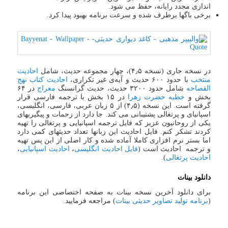
اندازی مجدد رایانه، حفظ می شود.
برخی باگها برطرف شده و سرعت برنامه بهبود پیدا کرد.
در نسخه جاری (نسخه ۴٫۵)، چهار مجموعه حدیث، شامل
احادیث
منتخب
با حدود ۶۰۰ حدیث و آیه‌ی غیر تکراری،
احادیث کتاب نهج
الفصاحه
شامل حدود ۳۲۰۰ حدیث، حدیث گرانسنگ
معراج
در ۶۴
بخش و
خطبه حضرت زهرا
در ۱۵ بخش با ترجمه فارسی قرار
گرفته است. این نسخه (۴٫۵) از ۵ زبان عربی، فارسی، انگلیسی،
اسپانیای و پرتغالی پشتیبانی می کند. جا دارد از زحمات و پیگیریهای
یکی از روحانیون عزیز که فایل ترجمه اسپانیایی و پرتغالی را تهیه
کردند تشکر کنم. فایل احادیث این زبانها تعداد حدیثهای کمی دارد
اما بستر نرم افزاری کاملا آماده شده و کار اصلی از این پس تهیه
و ترجمه احادیث است (
فایل احادیث انگلیسی
،
احادیث اسپانیایی
،
احادیث پرتغالی
).
دانلود بینات
برای دانلود آخرین نسخه بینات به صفحه اختصاصی این برنامه
(
برنامه تولید تصاویر حدیثی بینات
) مراجعه فرمایید.