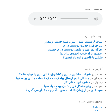
موسیقی زمینه
نوشته‌های تازه
بینات ۶ منتشر شد – پس زمینه حدیثی ویندوز
بی حرف و حدیث دوستت دارم
ای که نور مهر و ماهی دوستت دارم حسین
احمدی نژاد خوب احمدی نژاد بد!
جلیلی یا قاضی زاده یا رئیسی؟
آخرین دیدگاه‌ها
محمد
در
شرکت ماشین سازی یکتاشرق، خالی‌بندی یا تولید علم؟
مرجان
در
مشکل عدم ارسال پیامک – حذف خدمات مبتنی بر محتوا
رسول
در
حشره ای به نام تقژ
شیده
در
رفع مشکل فریز شدن ویجت باد صبا
سید علی
در
از زمان خلقت حضرت آدم چه مقدار می گذرد؟
SHIA MOVEMENT
Ashura