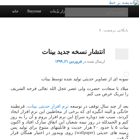
یادداشتهای یک معلم در باب زندگی، اخلاق، اخبار، علم و سیاست
پرش
پرش
به
به
فهرست
جست‌وجو
کانال ارتباطی
نرم افزار بیّـنات
Bayyenat
خانه
اصلی
محتوای
محتوای
ثانویه
اصلی
اندیشه بر خط
بایگانی برچسب: S
انتشار نسخه جدید بینات
ارسال شده در
فروردین ۲۱, ۱۳۹۹
نمونه ای از تصاویر حدیثی تولید شده توسط بینات
میلاد با سعادت حضرت ولی عصر عجل الله تعالی فرجه الشریف
را تبریک عرض می کنم.
بعد از چند سال توقف در توسعه
نرم افزار حدیثی بینات
، قرنطینه
خانگی و البته انگیزه ای که برخی از مخاطبین این نرم افزار ایجاد
کردند، سبب شد دوباره سراغ این نرم افزار بروم و آن را به روز
کنم و الحمدلله در روز نیمه شعبان این اتفاق مبارک افتاد و اکنون
بینات ۵ با حدود ۲۰ هزار حدیث و قابلیتهای متنوع برای تولید پس
زمینه های حدیثی (wallpaper) روی ویندوز در اختیار همگان قرار
گرفت.