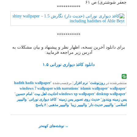
جعفر شوشتری) ص ۶۱
***********
***********
برای دانلود آخرین نسخه، اظهار نظر و پیشنهاد و بیان مشکلات به
آدرس زیر مراجعه فرمایید:
دانلود کاغذ دیواری نورانی ۱.۵
منتشرشده در
روزنوشت
٬
نرم افزار
|
برچسب‌شده
٬
hadis wallpaper
hadith
windows 7
wallpaper with narrations
٬
islamic wallpaper
٬
wallpaper
٬
٬
desktop wallpaper
٬
windows xp wallpaper
احادیث اهل بیت
٬
امام حسین
٬
پس زمینه ویندوز
٬
حدیث روی تصویر پس زمینه
٬
کاغذ دیواری نورانی
٬
والپیپر
اسلامی
٬
والپیپر حدیث دار
٬
والپیپر زیبا
٬
والپیپر مذهبی
|
۶
پاسخ
ناوبری
→
نوشته‌های کهنه‌تر
نوشته