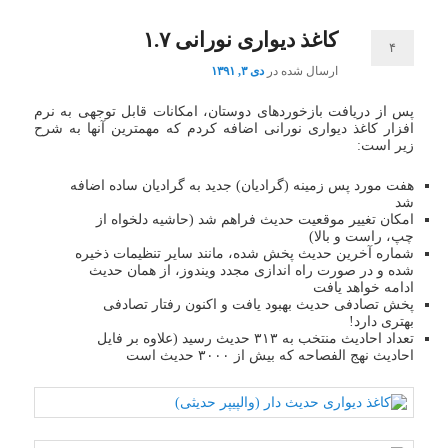
کاغذ دیواری نورانی ۱.۷
۴
ارسال شده در
دی ۳, ۱۳۹۱
پس از دریافت بازخوردهای دوستان، امکانات قابل توجهی به نرم
افزار کاغذ دیواری نورانی اضافه کردم که مهمترین آنها به شرح
زیر است:
هفت مورد پس زمینه (گرادیان) جدید به گرادیان ساده اضافه
شد
امکان تغییر موقعیت حدیث فراهم شد (حاشیه دلخواه از
چپ، راست و بالا)
شماره آخرین حدیث پخش شده، مانند سایر تنظیمات ذخیره
شده و در صورت راه اندازی مجدد ویندوز، از همان حدیث
ادامه خواهد یافت
پخش تصادفی حدیث بهبود یافت و اکنون رفتار تصادفی
بهتری دارد!
تعداد احادیث منتخب به ۳۱۳ حدیث رسید (علاوه بر فایل
احادیث نهج الفصاحه که بیش از ۳۰۰۰ حدیث است