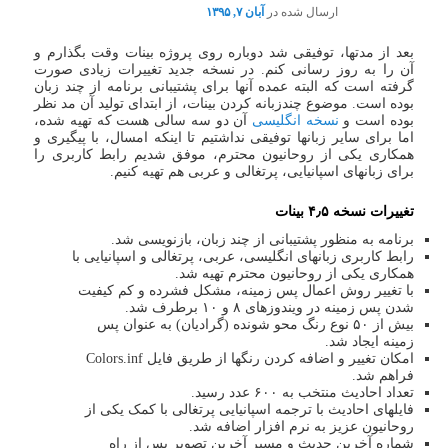
ارسال شده در
آبان ۷, ۱۳۹۵
بعد از مدتها، توفیقی شد دوباره روی پروژه بینات وقت بگذارم و
آن را به روز رسانی کنم. در نسخه جدید تغییرات زیادی صورت
گرفته است که البته عمده آنها برای پشتیبانی برنامه از چند زبان
بوده است. موضوع چندزبانه کردن بینات، از ابتدای تولید آن مد نظر
بوده است و
نسخه انگلیسی
آن دو سه سالی هست که تهیه شده،
اما برای سایر زبانها توفیقی نداشتیم تا اینکه امسال، با پیگیری و
همکاری یکی از روحانیون محترم، موفق شدیم رابط کاربری را
برای زبانهای اسپانیایی، پرتغالی و عربی هم تهیه کنیم.
تغییرات نسخه ۴٫۵ بینات
برنامه به منظور پشتیبانی از چند زبان، بازنویسی شد.
رابط کاربری زبانهای انگلیسی، عربی، پرتغالی و اسپانیایی با
همکاری یکی از روحانیون محترم تهیه شد.
با تغییر روش اعمال پس زمینه، مشکل فشرده و کم کیفیت
شدن پس زمینه در ویندوزهای ۸ و ۱۰ برطرف شد.
بیش از ۵۰ نوع رنگ محو شونده (گرادیان) به عنوان پس
زمینه ایجاد شد.
امکان تغییر و اضافه کردن رنگها از طریق فایل Colors.inf
فراهم شد.
تعداد احادیث منتخب به ۶۰۰ عدد رسید.
فایلهای احادیث با ترجمه اسپانیایی پرتغالی با کمک یکی از
روحانیون عزیز به نرم افزار اضافه شد.
شماره آخرین حدیث و مسیر آخرین تصویر پس از راه