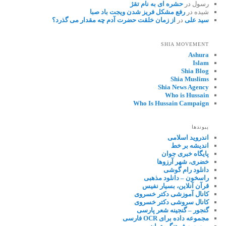
رسول
در
حشره ای به نام تقژ
شیده
در
رفع مشکل فریز شدن ویجت باد صبا
سید علی
در
از زمان خلقت حضرت آدم چه مقدار می گذرد؟
SHIA MOVEMENT
Ashura
Islam
Shia Blog
Shia Muslims
Shia News Agency
Who is Hussain
Who Is Hussain Campaign
پیوندها
اندروید اسلامی
اندیشه بر خط
پایگاه خبری جوان
خضری، شهر آرزوها
دانلود رام گوشی
راسخون – دانلود مذهبی
قرآن آنلاین، بسیار نفیس
کانال آموزشی دکتر خسروی
کانال سروشی دکتر خسروی
گنجور – گنجینه شعر پارسی
مجموعه داده برای OCR فارسی