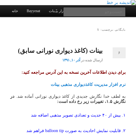
یادداشتهای یک معلم در باب زندگی، اخلاق، اخبار، علم و سیاست
پرش
پرش
به
به
فهرست
جست‌وجو
کانال ارتباطی
نرم افزار بیّـنات
Bayyenat
خانه
اصلی
محتوای
محتوای
ثانویه
اصلی
اندیشه بر خط
بایگانی برچسب: S
بینات (کاغذ دیواری نورانی سابق)
۶
ارسال شده در
آذر ۱۰, ۱۳۹۱
برای دیدن اطلاعات آخرین نسخه به این آدرس مراجعه کنید:
نرم افزار مدیریت کاغذدیواری مذهبی بینات
به لطف خدا نگارش جدیدی از کاغذ دیواری نورانی آماده شد.
در
نگارش ۱.۵، تغییرات زیر رخ داده است:
۱. بیش از ۴۰ حدیث و تعدادی تصویر مذهبی اضافه شد
۲. قابلیت نمایش احادیث به صورت balloon tip فراهم شد