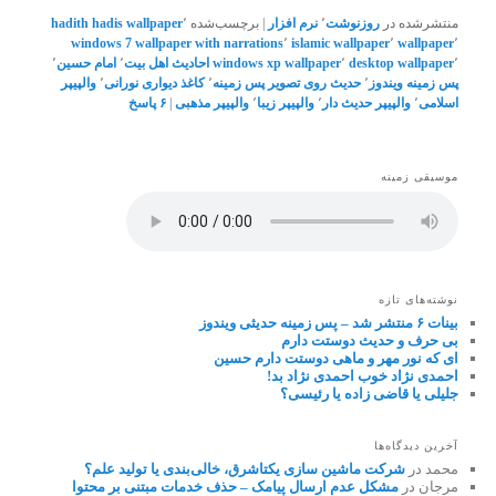
منتشرشده در
روزنوشت
٬
نرم افزار
|
برچسب‌شده
٬
hadis wallpaper
hadith
windows 7
wallpaper with narrations
٬
islamic wallpaper
٬
wallpaper
٬
٬
desktop wallpaper
٬
windows xp wallpaper
احادیث اهل بیت
٬
امام حسین
٬
پس زمینه ویندوز
٬
حدیث روی تصویر پس زمینه
٬
کاغذ دیواری نورانی
٬
والپیپر
اسلامی
٬
والپیپر حدیث دار
٬
والپیپر زیبا
٬
والپیپر مذهبی
|
۶
پاسخ
موسیقی زمینه
نوشته‌های تازه
بینات ۶ منتشر شد – پس زمینه حدیثی ویندوز
بی حرف و حدیث دوستت دارم
ای که نور مهر و ماهی دوستت دارم حسین
احمدی نژاد خوب احمدی نژاد بد!
جلیلی یا قاضی زاده یا رئیسی؟
آخرین دیدگاه‌ها
محمد
در
شرکت ماشین سازی یکتاشرق، خالی‌بندی یا تولید علم؟
مرجان
در
مشکل عدم ارسال پیامک – حذف خدمات مبتنی بر محتوا