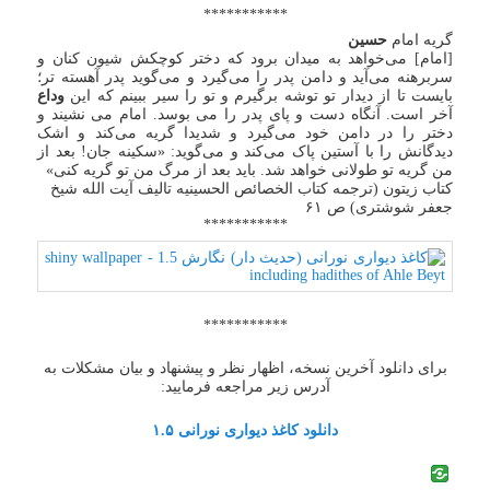
***********
گریه امام
حسین
[امام] می‌خواهد به میدان برود که دختر کوچکش شیون کنان و
سربرهنه می‌آید و دامن پدر را می‌گیرد و می‌گوید پدر آهسته تر؛
بایست تا از دیدار تو توشه برگیرم و تو را سیر ببینم که این
وداع
آخر است. آنگاه دست و پای پدر را می بوسد. امام می نشیند و
دختر را در دامن خود می‌گیرد و شدیدا گریه می‌کند و اشک
دیدگانش را با آستین پاک می‌کند و می‌گوید: «سکینه جان! بعد از
من گریه تو طولانی خواهد شد. باید بعد از مرگ من تو گریه کنی»
کتاب زیتون (ترجمه کتاب الخصائص الحسینیه تالیف آیت الله شیخ
جعفر شوشتری) ص ۶۱
***********
***********
برای دانلود آخرین نسخه، اظهار نظر و پیشنهاد و بیان مشکلات به
آدرس زیر مراجعه فرمایید:
دانلود کاغذ دیواری نورانی ۱.۵