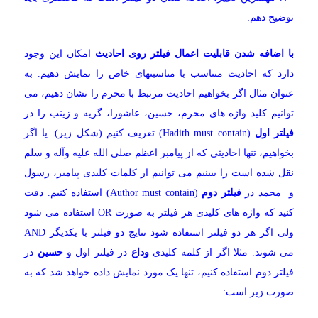
توضیح دهم:
با اضافه شدن قابلیت اعمال فیلتر روی احادیث
امکان این وجود
دارد که احادیث متناسب با مناسبتهای خاص را نمایش دهیم. به
عنوان مثال اگر بخواهیم احادیث مرتبط با محرم را نشان دهیم، می
توانیم کلید واژه های محرم، حسین، عاشورا، گریه و زینب را در
فیلتر اول
(Hadith must contain) تعریف کنیم (شکل زیر). یا اگر
بخواهیم، تنها احادیثی که از پیامبر اعظم صلی الله علیه وآله و سلم
نقل شده است را ببینیم می توانیم از کلمات کلیدی پیامبر، رسول
و محمد در
فیلتر دوم
(Author must contain) استفاده کنیم. دقت
کنید که واژه های کلیدی هر فیلتر به صورت OR استفاده می شود
ولی اگر هر دو فیلتر استفاده شود نتایج دو فیلتر با یکدیگر AND
می شوند. مثلا اگر از کلمه کلیدی
وداع
در فیلتر اول و
حسین
در
فیلتر دوم استفاده کنیم، تنها یک مورد نمایش داده خواهد شد که به
صورت زیر است: