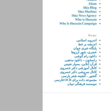
Islam
Shia Blog
Shia Muslims
Shia News Agency
Who is Hussain
Who Is Hussain Campaign
پیوندها
اندروید اسلامی
اندیشه بر خط
پایگاه خبری جوان
خضری، شهر آرزوها
دانلود رام گوشی
راسخون – دانلود مذهبی
قرآن آنلاین، بسیار نفیس
کانال آموزشی دکتر خسروی
کانال سروشی دکتر خسروی
گنجور – گنجینه شعر پارسی
مجموعه داده برای OCR فارسی
موسسه فرهنگی تبیان