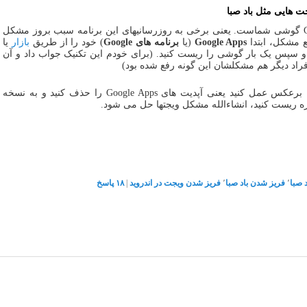
 هایی مثل باد صبا
این مشکل ناشی از نسخه Google Apps گوشی شماست. یعنی برخی به روزرسانیهای این برنامه سبب بروز مشکل
 مشکل، ابتدا
Google Apps
(یا
برنامه های Google
) خود را از طریق
بازار
یا
اء دهید و سپس یک بار گوشی را ریست کنید. (برای خودم این تکنیک جواب داد و آن
فراد دیگر هم مشکلشان این گونه رفع شده بود)
اگر با به روزرسانی، مشکل رفع نشد، برعکس عمل کنید یعنی آپدیت های Google Apps را حذف کنید و به نسخه
 صبا
٬
فریز شدن باد صبا
٬
فریز شدن ویجت در اندروید
|
۱۸
پاسخ