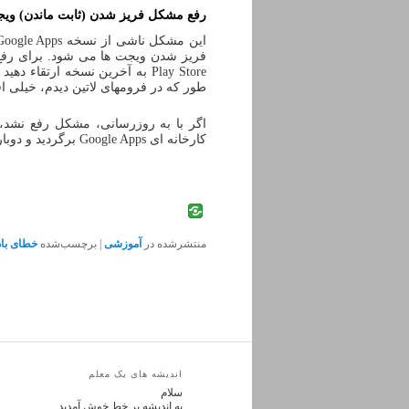
رفع مشکل فریز شدن (ثابت ماندن) ویجت
فریز شدن ویجت ها می شود. برای رفع
Play Store به آخرین نسخه ارتق
طور که در فرومهای لاتین دیدم، خیلی ا
کارخانه ای Google Apps برگردید و دوباره ریست کنید، انشاءالله مشکل ویجتها حل می شود.
منتشرشده در
آموزشی
|
برچسب‌شده
خطای باد
اندیشه های یک معلم
سلام
به اندیشه بر خط خوش آمدید.