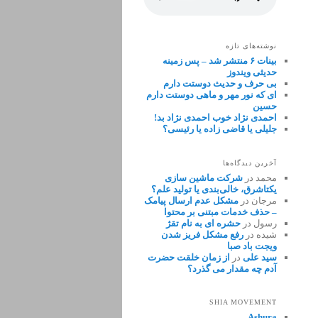
نوشته‌های تازه
بینات ۶ منتشر شد – پس زمینه
حدیثی ویندوز
بی حرف و حدیث دوستت دارم
ای که نور مهر و ماهی دوستت دارم
حسین
احمدی نژاد خوب احمدی نژاد بد!
جلیلی یا قاضی زاده یا رئیسی؟
آخرین دیدگاه‌ها
محمد
در
شرکت ماشین سازی
یکتاشرق، خالی‌بندی یا تولید علم؟
مرجان
در
مشکل عدم ارسال پیامک
– حذف خدمات مبتنی بر محتوا
رسول
در
حشره ای به نام تقژ
شیده
در
رفع مشکل فریز شدن
ویجت باد صبا
سید علی
در
از زمان خلقت حضرت
آدم چه مقدار می گذرد؟
SHIA MOVEMENT
Ashura