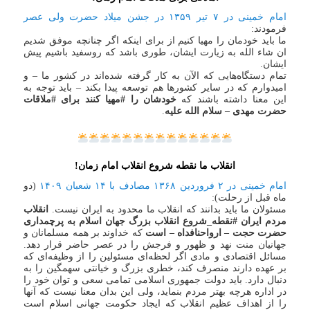
امام خمینی در ۷ تیر ۱۳۵۹ در جشن میلاد حضرت ولی عصر
فرمودند:
ما باید خودمان را مهیا کنیم از برای اینکه اگر چنانچه موفق‌ شدیم
ان شاء الله به زیارت ایشان، طوری باشد که روسفید باشیم پیش
ایشان.
تمام دستگاه‌هایی که الآن به کار گرفته شده‌اند در کشور ما – و
امیدوارم که در سایر کشورها هم توسعه پیدا بکند – باید توجه به
این معنا داشته باشند که
خودشان را #مهیا کنند برای #ملاقات
حضرت مهدی – سلام الله علیه
.
انقلاب ما نقطه شروع انقلاب امام زمان!
امام خمینی در ۲ فروردین ۱۳۶۸ مصادف با ۱۴ شعبان ۱۴۰۹
(دو
ماه قبل از رحلت):
مسئولان ما باید بدانند که انقلاب ما محدود به ایران نیست.
انقلاب
مردم ایران #نقطه_شروع انقلاب بزرگ جهان اسلام به پرچمداری
حضرت حجت – ارواحنافداه – است
که خداوند بر همه مسلمانان و
جهانیان منت نهد و ظهور و فرجش را در عصر حاضر قرار دهد.
مسائل اقتصادی و مادی اگر لحظه‌ای مسئولین را از وظیفه‌ای که
بر عهده دارند منصرف کند، خطری بزرگ و خیانتی سهمگین را به
دنبال دارد. باید دولت جمهوری اسلامی تمامی سعی و توان خود را
در اداره هرچه بهتر مردم بنماید، ولی این بدان معنا نیست که آنها
را از اهداف عظیم انقلاب که ایجاد حکومت جهانی اسلام است