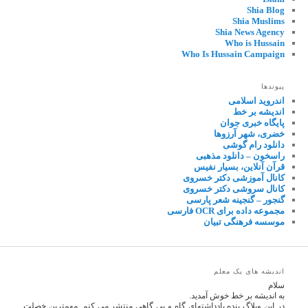
Shia Blog
Shia Muslims
Shia News Agency
Who is Hussain
Who Is Hussain Campaign
پیوندها
اندروید اسلامی
اندیشه بر خط
پایگاه خبری جوان
خضری، شهر آرزوها
دانلود رام گوشی
راسخون – دانلود مذهبی
قرآن آنلاین، بسیار نفیس
کانال آموزشی دکتر خسروی
کانال سروشی دکتر خسروی
گنجور – گنجینه شعر پارسی
مجموعه داده برای OCR فارسی
موسسه فرهنگی تبیان
اندیشه های یک معلم
سلام
به اندیشه بر خط خوش آمدید.
در این وبلاگ بنده یادداشتهای گاه و بی گاهی منتشر می کنم. مهمترین خصلت