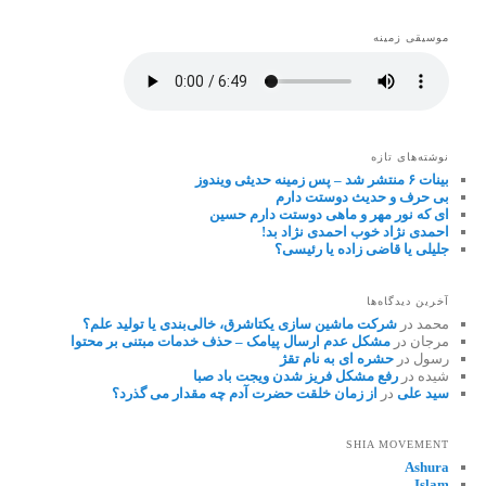
موسیقی زمینه
نوشته‌های تازه
بینات ۶ منتشر شد – پس زمینه حدیثی ویندوز
بی حرف و حدیث دوستت دارم
ای که نور مهر و ماهی دوستت دارم حسین
احمدی نژاد خوب احمدی نژاد بد!
جلیلی یا قاضی زاده یا رئیسی؟
آخرین دیدگاه‌ها
محمد
در
شرکت ماشین سازی یکتاشرق، خالی‌بندی یا تولید علم؟
مرجان
در
مشکل عدم ارسال پیامک – حذف خدمات مبتنی بر محتوا
رسول
در
حشره ای به نام تقژ
شیده
در
رفع مشکل فریز شدن ویجت باد صبا
سید علی
در
از زمان خلقت حضرت آدم چه مقدار می گذرد؟
SHIA MOVEMENT
Ashura
Islam