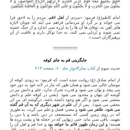
الْحَقِّ یجْتَمِعُ مَعَهُ قَوْمٌ کزُبَرِ الْحَدِیدِ لَا تُزِلُّهُمُ الرِّیاحُ الْعَوَاصِفُ وَ لَا
یمَلُّونَ مِنَ الْحَرَبِ وَ لَا یجْبُنُونَ وَ عَلَی اللَّهِ یتَوَکلُونَ وَ الْعاقِبَهُ لِلْمُتَّقِینَ
امام کاظم(ع) فرمود: «مردی از
اهل #قم
، مردم را به #حق فرا
می خواند و بر گرد او مردمانی فراهم می آیند که چونان #پاره
های_آهن ند، توفان ها آن ها را به لرزه نمی اندازد و از جنگ خسته
نمی شوند و بُزدلی نمی کنند، به خدا توکل دارند و عاقبت از آنِ
پرهیزگاران است.»
??????????????
جایگزینی قم به جای کوفه
حدیث سوم از
کتاب بحارالانوار جلد ۶۰، صفحه ۲۱۳
از امام صادق (ع) روایت شده است که فرمود: به زودی کوفه از
مومنان خالی می شود و همان طور که مار در لانه خود به دور خود
می پیچد و نهان می شود و قدرت تحرک ندارد، علم و دانش نیز در
گوشه ای پنهان و محدود می شود. (یعنی در کوفه علم و دانش
منتشر نمی شود و اگر هم وجود داشته باشد، درگوشه ای بی اثر
مخفی می شود) . پس از آن
علم در شهر دیگری که به آن قم گفته
می شود، ظاهر می شود
و معدن فضل و علم می گردد، به طوری
که در روی زمین کسی که مستضعف در دین باشد و یا دین را
نفهمد، باقی نمی ماند; حتی زنهایی که در حجله ها و پشت پرده ها
هستند؛
و این زمان ظهور قائم ما خواهد بود
و خدا قم و اهل آن را
جانشینان حضرت حجت قرار می دهد و اگر چنین نباشد زمین اهل