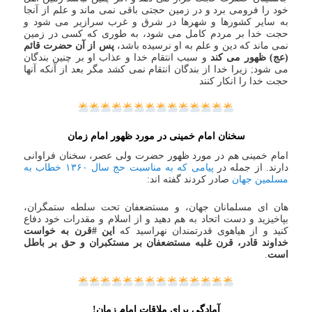
خود را فرومی برد و در زمین حجتی باقی نمی ماند و علم از آنجا
به سایر کشورها و شهرها در شرق و غرب سرازیر می شود و
حجت خدا بر مردم کامل می شود، به طوری که کسی در زمین
نمی ماند که دین و علم به او نرسیده باشد،
پس از آن حضرت قائم
(عج) ظهور می کند
و سبب انتقام خدا و عذاب او بر چنین بندگان
می شود; زیرا خدا از بندگان انتقام نمی کشد مگر بعد از آنکه آنها
حجت خدا را انکار کنند
سخنان امام خمینی در مورد ظهور امام زمان
امام خمینی هم در مورد ظهور حضرت ولی عصر، سخنان فراوانی
دارند. از جمله در
پیامی که به مناسبت حج سال ۱۳۶۰ خطاب به
مسلمین جهان
صادر کردند گفته اند:
هان‌ ای مسلمانان جهان، و مستضعفان تحت سلطه ستمگران،
بپاخیزید و دست اتحاد به هم دهید و از اسلام و مقدرات خود دفاع
کنید و از هیاهوی قدرتمندان نهراسید که
این #قرن به خواست
خداوند قادر، قرن غلبه مستضعفان بر مستکبران و حق بر باطل
است
.
آمادگی برای ملاقات امام زمان!