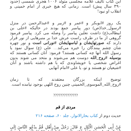
این کتاب تالیف علامه مجلسی متولد ۱۰۰۶ هجری شمسی (حدود
۳۹۰ سال پیش) است. زمانی که هیچ خبری از امام خمینی و
انقلاب او نبود!
یک روز #ابوبکر و #عمر و #زبیر و #عبدالرحمن در منزل
#رسول_خدا(ص) دور پیامبر جمع بودند در حالیکه #علی بن
ابیطالب(ع) داشت نعلین پیامبر را وصله می کرد. پیامبر فرمود
گروهی از ما در طرف راست عرش خدا بر منبرهایی از نور قرار
دارند که
صورتهایشان و لباسهایشان #نورانی است
و نور چهره
شان چشم بینندگان را خیره می‌کند… علی (ع) سوال نمود یا
رسول الله آنها چه کسانی هستند؟ فرمود: آنان کسانی هستند که
بوسیله #روح_الله
دوست هم می‌شوند و متحد می شوند بدون
اغراض شخصی یا خویشاوندی که با هم داشته باشند و آنان
#شیعیان تو هستند و تو، یا علی #امام آنهایی
توضیح اینکه بزرگان معتقدند که تا زمان
#روح_الله_الموسوی_الخمینی چنین روح اللهی بوجود نیامده است.
??????????????
مردی از قم
حدیث دوم از
کتاب بحارالانوار، جلد ۶۰، صفحه ۲۱۶
عَنْ أَبِی الْحَسَنِ الْأَوَّلِ ع قَالَ: رَجُلٌ مِنْ أَهْلِ قُمَّ یدْعُو النَّاسَ إِلَی