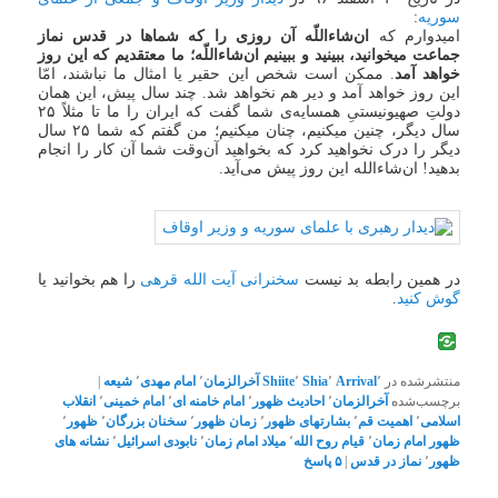
سوریه
:
امیدوارم که
ان‌شاءاللّه آن روزی را که شماها در قدس نماز
جماعت میخوانید، ببینید و ببینیم ان‌شاءاللّه؛ ما معتقدیم که این ‌روز
خواهد آمد
. ممکن است شخص این حقیر یا امثال ما نباشند، امّا
این روز خواهد آمد و دیر هم نخواهد شد. چند سال پیش، این همان
دولتِ صهیونیستیِ همسایه‌ی شما گفت که ایران را ما تا مثلاً ۲۵
سال دیگر، چنین میکنیم، چنان میکنیم؛ من گفتم که شما ۲۵ سال
دیگر را درک نخواهید کرد که بخواهید آن‌وقت شما آن کار را انجام
بدهید! ان‌شاءالله این روز پیش می‌آید.
در همین رابطه بد نیست
سخنرانی آیت الله قرهی
را هم بخوانید یا
گوش کنید
.
منتشرشده در
٬
Arrival
٬
Shia
٬
Shiite
آخرالزمان
٬
امام مهدی
٬
شیعه
|
برچسب‌شده
آخرالزمان
٬
احادیث ظهور
٬
امام خامنه ای
٬
امام خمینی
٬
انقلاب
اسلامی
٬
اهمیت قم
٬
بشارتهای ظهور
٬
زمان ظهور
٬
سخنان بزرگان
٬
ظهور
٬
ظهور امام زمان
٬
قیام روح الله
٬
میلاد امام زمان
٬
نابودی اسرائیل
٬
نشانه های
ظهور
٬
نماز در قدس
|
۵
پاسخ