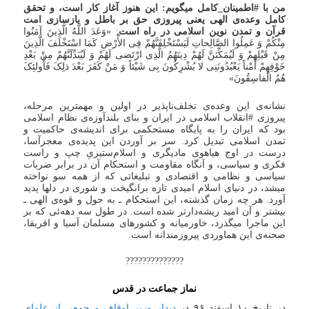
من با #اطمینان_کامل میگویم: این هنوز آغاز کار است، و تحقق
کامل وعده‌ی الهی یعنی پیروزی حق بر باطل و بازسازی امت
قرآن و تمدن نوین اسلامی در راه است
: «وَعَدَ اللَّهُ الَّذِینَ آمَنُوا
مِنْکُمْ وَ عَمِلُوا الصَّالِحاتِ لَیَسْتَخْلِفَنَّهُمْ فِی الأَْرْضِ کَمَا اسْتَخْلَفَ الَّذِینَ
مِنْ قَبْلِهِمْ وَ لَیُمَکِّنَنَّ لَهُمْ دِینَهُمُ الَّذِی ارْتَضی‌ لَهُمْ وَ لَیُبَدِّلَنَّهُمْ مِنْ بَعْدِ
خَوْفِهِمْ أَمْناً یَعْبُدُونَنِی لا یُشْرِکُونَ بِی شَیْئاً وَ مَنْ کَفَرَ بَعْدَ ذلِکَ فَأُولئِکَ
هُمُ الْفاسِقُونَ»
نشانه‌ی این وعده‌ی تخلف‌ناپذیر در اولین و مهمترین مرحله،
پیروزی #انقلاب اسلامی در ایران و بنای بلندآوزه‌ی نظام اسلامی
بود که ایران را به پایگاه مستحکمی برای اندیشه‌ی حاکمیت و
تمدن اسلامی تبدیل کرد. سر بر آوردن این پدیده‌ی معجز‌آسا،
درست در اوج هیاهوی مادیگری و اسلام‌ستیزیِ چپ و راست
فکری و سیاسی، و آنگاه مقاومت و استحکام آن در برابر ضربات
سیاسی و نظامی و اقتصادی و تبلیغاتی که از همه سو نواخته
میشد، در دنیای اسلام امیدی تازه برانگیخت و شوری در دلها پدید
آورد. هر چه زمان گذشته، این استحکام ـ به حول و قوه‌ی الهی ـ
بیشتر و آن امید ریشه‌دارتر شده است. در طول سه دهه‌ئی که بر
این ماجرا میگذرد، خاورمیانه و کشورهای مسلمان آسیا و افریقا،
صحنه‌ی این هماوردی پیروزمندانه است.
??????????????
نماز جماعت در قدس
در تاریخ ۱۰ اسفند ۹۶ در
دیدار وزیر اوقاف و جمعی از علمای