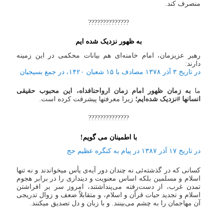
منصرف کند.
??????????????
به ظهور نزدیک شده ایم
رهبر عزیزمان، امام خامنه‌ای هم بیانات محکمی در این زمینه
دارند:
در تاریخ ۳ آذر ۱۳۷۸ مصادف با ۱۵ شعبان ۱۴۲۰، در جمع بسیجیان
ما
به زمان ظهور امام زمان ارواحنافداه، این محبوب حقیقی
انسانها #نزدیک شده‌ایم؛
زیرا معرفتها پیشرفت کرده است.
??????????????
با اطمینان می گویم!
در تاریخ ۱۷ آذر ۱۳۸۷ در پیام به کنگره عظیم حج
کسانی که در گذشته‌ئی نه چندان دور آیه‌ی یأس میخواندند و نه تنها
اسلام و مسلمین بلکه اساس معنویت و دینداری را در برابر هجوم
تمدن غرب، از دست‌رفته می‌پنداشتند، امروز سر بر افراشتن
اسلام و تجدید حیات قرآن و اسلام، و متقابلاً ضعف و زوال تدریجی
آن مهاجمان را به چشم می‌بینند. و با زبان و دل تصدیق میکنند.