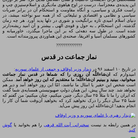
این پدیده‌ی معجز‌آسا، درست در اوج هیاهوی مادیگری و اسلام‌ستیزیِ چپ و
راست فکری و سیاسی، و آنگاه مقاومت و استحکام آن در برابر ضربات
سیاسی و نظامی و اقتصادی و تبلیغاتی که از همه سو نواخته میشد، در
دنیای اسلام امیدی تازه برانگیخت و شوری در دلها پدید آورد. هر چه زمان
گذشته، این استحکام ـ به حول و قوه‌ی الهی ـ بیشتر و آن امید ریشه‌دارتر
شده است. در طول سه دهه‌ئی که بر این ماجرا میگذرد، خاورمیانه و
کشورهای مسلمان آسیا و افریقا، صحنه‌ی این هماوردی پیروزمندانه است.
??????????????
نماز جماعت در قدس
در تاریخ ۱۰ اسفند ۹۶ در
دیدار وزیر اوقاف و جمعی از علمای سوریه
:
امیدوارم که
ان‌شاءاللّه آن روزی را که شماها در قدس نماز جماعت
میخوانید، ببینید و ببینیم ان‌شاءاللّه؛ ما معتقدیم که این ‌روز خواهد آمد
. ممکن
است شخص این حقیر یا امثال ما نباشند، امّا این روز خواهد آمد و دیر هم
نخواهد شد. چند سال پیش، این همان دولتِ صهیونیستیِ همسایه‌ی شما گفت
که ایران را ما تا مثلاً ۲۵ سال دیگر، چنین میکنیم، چنان میکنیم؛ من گفتم که
شما ۲۵ سال دیگر را درک نخواهید کرد که بخواهید آن‌وقت شما آن کار را
انجام بدهید! ان‌شاءالله این روز پیش می‌آید.
در همین رابطه بد نیست
سخنرانی آیت الله قرهی
را هم بخوانید یا
گوش
کنید
.