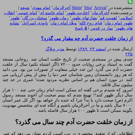
منتشرشده در
٬
Arrival
٬
Shia
٬
Shiite
آخرالزمان
٬
امام مهدی
٬
شیعه
|
برچسب‌شده
آخرالزمان
٬
احادیث ظهور
٬
امام خامنه ای
٬
امام خمینی
٬
انقلاب
اسلامی
٬
اهمیت قم
٬
بشارتهای ظهور
٬
زمان ظهور
٬
سخنان بزرگان
٬
ظهور
٬
ظهور امام زمان
٬
قیام روح الله
٬
میلاد امام زمان
٬
نابودی اسرائیل
٬
نشانه
های ظهور
٬
نماز در قدس
|
۵
پاسخ
از زمان خلقت حضرت آدم چه مقدار می گذرد؟
ارسال شده در
اسفند ۲۳, ۱۳۸۹
توسط
مدیر وبلاگ
۲۳۵
چندی پیش در مسجدی صحبت از تاریخ خلقت انسان شد. روحانی مسجد
گفت به استناد برخی روایات حدود ۷۲۰۰ (اگر اشتباه نکنم) سال از خلقت
حضرت آدم می گذرد. این عدد خیلی متفاوت از تصورات من بود. می دانید
که هر روز دانشمندان زمین شناسان عمر دنیا را بیش از پیش ارزیابی می
کنند. در مورد انسان هم بر اساس نظریه مردود شده! عمری در حد چند
میلیون سال قائلند.
امروز که شنیدم برخی گفته اند ممکن است امام زمان حتی چند ۱۰۰ هزار
سال دیگر ظهور کنند!! تهییج شدم که ببینم صحبت آن آخوند مسجد رسول
اکرم (ص) صحت دارد یا نه؟ چرا که خنده دار خواهد بود اگر کل عمر انسان
۷۰۰۰ سال باشد و ما در آخرالزمان باشیم و آنگاه عده ای متخصص مهدویت
بگویند ممکن است تا ظهور ۱۰۰ هزار سال فاصله باشد…
از زمان خلقت حضرت آدم چند سال می گذرد؟
اطلاعاتی که از تحقیق مختصری در وب کسب کردم نشان می دهد که عمر