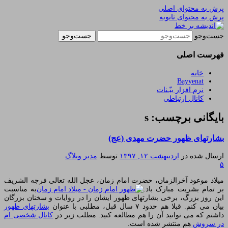
پرش به محتوای اصلی
پرش به محتوای ثانویه
یادداشتهای یک معلم در باب زندگی، اخلاق، اخبار،
اندیشه بر خط
جست‌وجو
علم و سیاست
فهرست اصلی
خانه
Bayyenat
نرم افزار بیّـنات
کانال ارتباطی
بایگانی برچسب: s
بشارتهای ظهور حضرت مهدی (عج)
ارسال شده در
اردیبهشت ۱۲, ۱۳۹۷
توسط
مدیر وبلاگ
۵
میلاد موعود آخرالزمان، حضرت امام زمان، عجل الله تعالی فرجه الشریف
بر تمام بشریت مبارک باد.
به مناسبت
این روز بزرگ، برخی بشارتهای ظهور ایشان را در روایات و سخنان بزرگان
بیان می کنم. قبلا هم حدود ۷ سال قبل، مطلبی با عنوان
بشارتهای ظهور
داشتم که می توانید آن را هم مطالعه کنید. مطلب زیر در
کانال شخصی ام
در سروش
هم منتشر شده است.