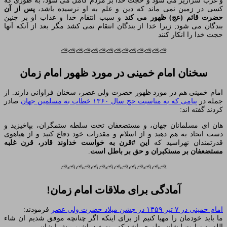
و غرب سرازیر می شود و حجت خدا بر مردم کامل می شود، به طوری که
کسی در زمین نمی ماند که دین و علم به او نرسیده باشد،
پس از آن
حضرت قائم (عج) ظهور می کند
و سبب انتقام خدا و عذاب او بر چنین
بندگان می شود; زیرا خدا از بندگان انتقام نمی کشد مگر بعد از آنکه آنها
حجت خدا را انکار کنند
⛅⛅⛅⛅⛅⛅⛅⛅⛅⛅⛅⛅⛅⛅
سخنان امام خمینی در مورد ظهور امام زمان
امام خمینی هم در مورد ظهور حضرت ولی عصر، سخنان فراوانی دارند. از
جمله در
پیامی که به مناسبت حج سال ۱۳۶۰ خطاب به مسلمین جهان
صادر
کردند گفته اند:
هان‌ ای مسلمانان جهان، و مستضعفان تحت سلطه ستمگران، بپاخیزید و
دست اتحاد به هم دهید و از اسلام و مقدرات خود دفاع کنید و از هیاهوی
قدرتمندان نهراسید که
این #قرن به خواست خداوند قادر، قرن غلبه
مستضعفان بر مستکبران و حق بر باطل است
.
⛅⛅⛅⛅⛅⛅⛅⛅⛅⛅⛅⛅⛅⛅
آمادگی برای ملاقات امام زمان!
امام خمینی در ۷ تیر ۱۳۵۹ در جشن میلاد حضرت ولی عصر
فرمودند:
ما باید خودمان را مهیا کنیم از برای اینکه اگر چنانچه موفق‌ شدیم ان شاء
الله به زیارت ایشان، طوری باشد که روسفید باشیم پیش ایشان.