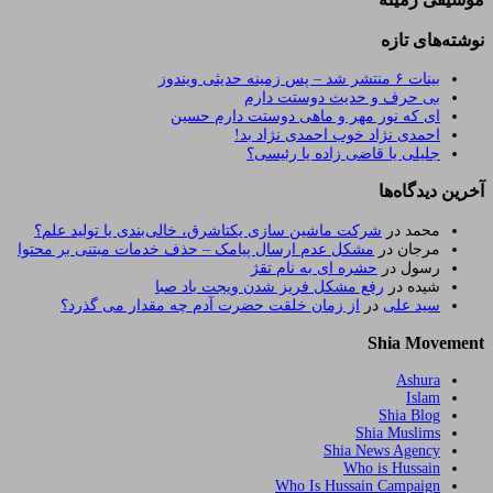
نوشته‌های تازه
بینات ۶ منتشر شد – پس زمینه حدیثی ویندوز
بی حرف و حدیث دوستت دارم
ای که نور مهر و ماهی دوستت دارم حسین
احمدی نژاد خوب احمدی نژاد بد!
جلیلی یا قاضی زاده یا رئیسی؟
آخرین دیدگاه‌ها
محمد
در
شرکت ماشین سازی یکتاشرق، خالی‌بندی یا تولید علم؟
مرجان
در
مشکل عدم ارسال پیامک – حذف خدمات مبتنی بر محتوا
رسول
در
حشره ای به نام تقژ
شیده
در
رفع مشکل فریز شدن ویجت باد صبا
سید علی
در
از زمان خلقت حضرت آدم چه مقدار می گذرد؟
Shia Movement
Ashura
Islam
Shia Blog
Shia Muslims
Shia News Agency
Who is Hussain
Who Is Hussain Campaign