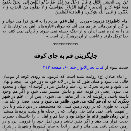
عَنْ أَبِی الْحَسَنِ الْأَوَّلِ ع قَالَ: رَجُلٌ مِنْ أَهْلِ قُمَّ یدْعُو النَّاسَ إِلَی الْحَقِّ یجْتَمِعُ
مَعَهُ قَوْمٌ کزُبَرِ الْحَدِیدِ لَا تُزِلُّهُمُ الرِّیاحُ الْعَوَاصِفُ وَ لَا یمَلُّونَ مِنَ الْحَرَبِ وَ لَا
یجْبُنُونَ وَ عَلَی اللَّهِ یتَوَکلُونَ وَ الْعاقِبَهُ لِلْمُتَّقِینَ
امام کاظم(ع) فرمود: «مردی از
اهل #قم
، مردم را به #حق فرا می خواند و
بر گرد او مردمانی فراهم می آیند که چونان #پاره های_آهن ند، توفان ها آن
ها را به لرزه نمی اندازد و از جنگ خسته نمی شوند و بُزدلی نمی کنند، به
خدا توکل دارند و عاقبت از آنِ پرهیزگاران است.»
??????????????
جایگزینی قم به جای کوفه
حدیث سوم از
کتاب بحارالانوار جلد ۶۰، صفحه ۲۱۳
از امام صادق (ع) روایت شده است که فرمود: به زودی کوفه از مومنان
خالی می شود و همان طور که مار در لانه خود به دور خود می پیچد و نهان
می شود و قدرت تحرک ندارد، علم و دانش نیز در گوشه ای پنهان و محدود
می شود. (یعنی در کوفه علم و دانش منتشر نمی شود و اگر هم وجود
داشته باشد، درگوشه ای بی اثر مخفی می شود) . پس از آن
علم در شهر
دیگری که به آن قم گفته می شود، ظاهر می شود
و معدن فضل و علم می
گردد، به طوری که در روی زمین کسی که مستضعف در دین باشد و یا دین
را نفهمد، باقی نمی ماند; حتی زنهایی که در حجله ها و پشت پرده ها هستند؛
و این زمان ظهور قائم ما خواهد بود
و خدا قم و اهل آن را جانشینان حضرت
حجت قرار می دهد و اگر چنین نباشد زمین اهل خود را فرومی برد و در
زمین حجتی باقی نمی ماند و علم از آنجا به سایر کشورها و شهرها در شرق