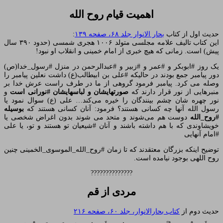
اهمیت قیام روح الله
حدیث اول از کتاب
بحار الانوار جلد ۶۸، صفحه ۱۳۹
:
این کتاب تالیف علامه مجلسی متولد ۱۰۰۶ هجری شمسی (حدود ۳۹۰ سال
پیش) است. زمانی که هیچ خبری از امام خمینی و انقلاب او نبود!
یک روز #ابوبکر و #عمر و #زبیر و #عبدالرحمن در منزل #رسول_خدا(ص)
دور پیامبر جمع بودند در حالیکه #علی بن ابیطالب(ع) داشت نعلین پیامبر را
وصله می کرد. پیامبر فرمود گروهی از ما در طرف راست عرش خدا بر
منبرهایی از نور قرار دارند که
صورتهایشان و لباسهایشان #نورانی است
و
نور چهره شان چشم بینندگان را خیره می‌کند… علی (ع) سوال نمود یا
رسول الله آنها چه کسانی هستند؟ فرمود: آنان کسانی هستند که
بوسیله
#روح_الله
دوست هم می‌شوند و متحد می شوند بدون اغراض شخصی یا
خویشاوندی که با هم داشته باشند و آنان #شیعیان تو هستند و تو، یا علی
#امام آنهایی
توضیح اینکه بزرگان معتقدند که تا زمان #روح_الله_الموسوی_الخمینی چنین
روح اللهی بوجود نیامده است.
??????????????
مردی از قم
حدیث دوم از
کتاب بحارالانوار، جلد ۶۰، صفحه ۲۱۶