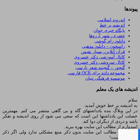
پیوندها
اندروید اسلامی
اندیشه بر خط
پایگاه خبری جوان
خضری، شهر آرزوها
دانلود رام گوشی
راسخون – دانلود مذهبی
قرآن آنلاین، بسیار نفیس
کانال آموزشی دکتر خسروی
کانال سروشی دکتر خسروی
گنجور – گنجینه شعر پارسی
مجموعه داده برای OCR فارسی
موسسه فرهنگی تبیان
اندیشه های یک معلم
سلام
به اندیشه بر خط خوش آمدید.
در این وبلاگ بنده یادداشتهای گاه و بی گاهی منتشر می کنم. مهمترین
خصلت این یادداشتها این است که سعی می شود از روی اندیشه و تفکر
باشد و دردی از دیگران دوا کند.
امیدوارم از مطالب این سایت بهره ببرید.
استفاده از مطالب این سایت بدون ذکر منبع مشکلی ندارد ولی اگر ذکر
شود بهتر است!