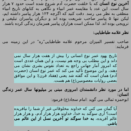
آخرین نوع انسان
که با خلقت حضرت آدم شروع شده است حدود ۷ هزار
سال است. این عدد با مقایسه عمر انبیاء و نگاهی به کتابهای تاریخ انبیاء
منطقی به نظر می رسد. دقت کنید که اگرچه ۱۲۴ هزار پیامبر داشته ایم،
لیکن تنها ۵ پیامبر صاحب شریعت بوده اند و دیگران پیامبران تبلیغی و
ترویجی بوده اند. لذا ممکن است هزاران پیامبر همزمان زندگی کرده باشند.
نظر علامه طباطبایی:
صاحب تفسیر المیزان مرحوم علامه طباطبایی”ره” در این زمینه می
فرمایند:
تاریخ یهود عمر نوع انسانی را بیش از هفت هزار سال نمی
داند و این مطلب بی وجه هم نیست، و این همان عددی است
که امروز آمار جهانی راجع به تعداد نفوس بشری نشان می
دهند، و این موضوع تأکید می کند که عمر نوع انسان (حضرت
آدم) همان است که گفته شد یعنی (هفتاد قرن)؛ و این موافق
بعضی روایات معصومین(ع) هم هست.
اما در مورد نظر دانشمندان امروزی مبنی بر میلیونها سال عمر زندگی
انسان:
ابوحمزه ثمالی می گوید :امام سجاد(ع) فرمود:
آیا گمان می کنی که خداوند مخلوقاتی غیر از شما را نیافریده
است؟ آری سوگند به خدا، خداوند هزار هزار آدم، و هزار هزار
عالم آفریده،
به خدا سوگند تو آخرین نسل از این عالم می
باشی
.