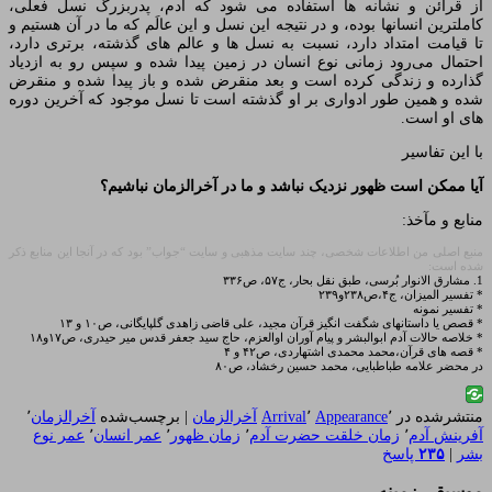
از قرائن و نشانه ها استفاده می شود که آدم، پدربزرگ نسل فعلی،
کاملترین انسانها بوده، و در نتیجه این نسل و این عالَم که ما در آن هستیم و
تا قیامت امتداد دارد، نسبت به نسل ها و عالم های گذشته، برتری دارد،
احتمال می‌رود زمانی نوع انسان در زمین پیدا شده و سپس رو به ازدیاد
گذارده و زندگی کرده است و بعد منقرض شده و باز پیدا شده و منقرض
شده و همین طور ادواری بر او گذشته است تا نسل موجود که آخرین دوره
های او است.
با این تفاسیر
آیا ممکن است ظهور نزدیک نباشد و ما در آخرالزمان نباشیم؟
منابع و مآخذ:
منبع اصلی من اطلاعات شخصی، چند سایت مذهبی و سایت “جواب” بود که در آنجا این منابع ذکر
شده است:
1. مشارق الانوار بُرسی، طبق نقل بحار، ج۵۷، ص۳۳۶
* تفسیر المیزان، ج۴،ص۲۳۸و۲۳۹
* تفسیر نمونه
* قصص یا داستانهای شگفت انگیز قرآن مجید، علی قاضی زاهدی گلپایگانی، ص۱۰ و ۱۳
* خلاصه حالات آدم ابوالبشر و پیام آوران اوالعزم، حاج سید جعفر قدس میر حیدری، ص۱۷و۱۸
* قصه های قرآن،محمد محمدی اشتهاردی، ص۴۲ و ۴
در محضر علامه طباطبایی، محمد حسین رخشاد، ص۸۰
منتشرشده در
٬
Appearance
٬
Arrival
آخرالزمان
|
برچسب‌شده
آخرالزمان
٬
آفرینش آدم
٬
زمان خلقت حضرت آدم
٬
زمان ظهور
٬
عمر انسان
٬
عمر نوع
بشر
|
۲۳۵
پاسخ
موسیقی زمینه