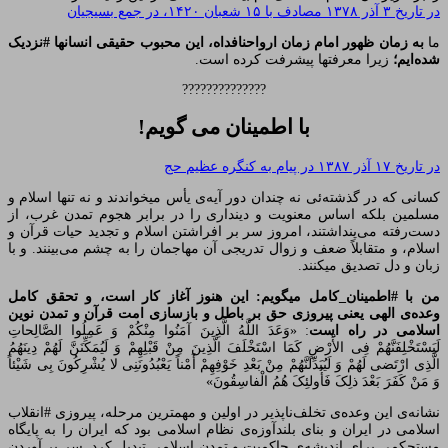
در تاریخ ۳ آذر ۱۳۷۸ مصادف با ۱۵ شعبان ۱۴۲۰، در جمع بسیجیان
ما
به زمان ظهور امام زمان ارواحنافداه، این محبوب حقیقی انسانها #نزدیک
شده‌ایم؛
زیرا معرفتها پیشرفت کرده است.
??????????????
با اطمینان می گویم!
در تاریخ ۱۷ آذر ۱۳۸۷ در پیام به کنگره عظیم حج
کسانی که در گذشته‌ئی نه چندان دور آیه‌ی یأس میخواندند و نه تنها اسلام و
مسلمین بلکه اساس معنویت و دینداری را در برابر هجوم تمدن غرب، از
دست‌رفته می‌پنداشتند، امروز سر بر افراشتن اسلام و تجدید حیات قرآن و
اسلام، و متقابلاً ضعف و زوال تدریجی آن مهاجمان را به چشم می‌بینند. و با
زبان و دل تصدیق میکنند.
من با #اطمینان_کامل میگویم: این هنوز آغاز کار است، و تحقق کامل
وعده‌ی الهی یعنی پیروزی حق بر باطل و بازسازی امت قرآن و تمدن نوین
اسلامی در راه است
: «وَعَدَ اللَّهُ الَّذِینَ آمَنُوا مِنْکُمْ وَ عَمِلُوا الصَّالِحاتِ
لَیَسْتَخْلِفَنَّهُمْ فِی الأَْرْضِ کَمَا اسْتَخْلَفَ الَّذِینَ مِنْ قَبْلِهِمْ وَ لَیُمَکِّنَنَّ لَهُمْ دِینَهُمُ
الَّذِی ارْتَضی‌ لَهُمْ وَ لَیُبَدِّلَنَّهُمْ مِنْ بَعْدِ خَوْفِهِمْ أَمْناً یَعْبُدُونَنِی لا یُشْرِکُونَ بِی شَیْئاً
وَ مَنْ کَفَرَ بَعْدَ ذلِکَ فَأُولئِکَ هُمُ الْفاسِقُونَ»
نشانه‌ی این وعده‌ی تخلف‌ناپذیر در اولین و مهمترین مرحله، پیروزی #انقلاب
اسلامی در ایران و بنای بلندآوزه‌ی نظام اسلامی بود که ایران را به پایگاه
مستحکمی برای اندیشه‌ی حاکمیت و تمدن اسلامی تبدیل کرد. سر بر آوردن