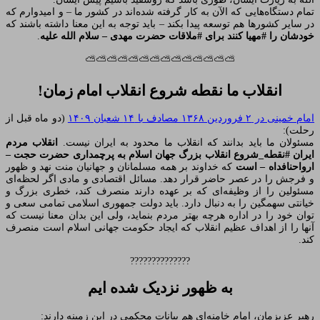
تمام دستگاه‌هایی که الآن به کار گرفته شده‌اند در کشور ما – و امیدوارم که
در سایر کشورها هم توسعه پیدا بکند – باید توجه به این معنا داشته باشند که
خودشان را #مهیا کنند برای #ملاقات حضرت مهدی – سلام الله علیه
.
⛅⛅⛅⛅⛅⛅⛅⛅⛅⛅⛅⛅⛅⛅
انقلاب ما نقطه شروع انقلاب امام زمان!
امام خمینی در ۲ فروردین ۱۳۶۸ مصادف با ۱۴ شعبان ۱۴۰۹
(دو ماه قبل از
رحلت):
مسئولان ما باید بدانند که انقلاب ما محدود به ایران نیست.
انقلاب مردم
ایران #نقطه_شروع انقلاب بزرگ جهان اسلام به پرچمداری حضرت حجت –
ارواحنافداه – است
که خداوند بر همه مسلمانان و جهانیان منت نهد و ظهور
و فرجش را در عصر حاضر قرار دهد. مسائل اقتصادی و مادی اگر لحظه‌ای
مسئولین را از وظیفه‌ای که بر عهده دارند منصرف کند، خطری بزرگ و
خیانتی سهمگین را به دنبال دارد. باید دولت جمهوری اسلامی تمامی سعی و
توان خود را در اداره هرچه بهتر مردم بنماید، ولی این بدان معنا نیست که
آنها را از اهداف عظیم انقلاب که ایجاد حکومت جهانی اسلام است منصرف
کند.
??????????????
به ظهور نزدیک شده ایم
رهبر عزیزمان، امام خامنه‌ای هم بیانات محکمی در این زمینه دارند: