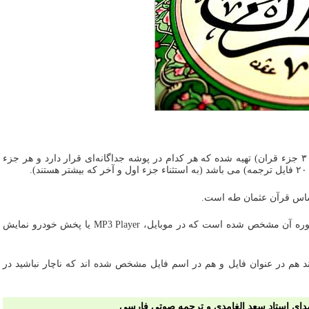
• این کتاب صوتی در قالب ۳۰ آلبوم (۳۰ جزء قران) تهیه شده که هر کدام در پوشه جداگانه‌ای قرار دارد و هر جزء
ساس قرآن عثمان طه است.
• عنوان (title) هر فایل صوتی با نام سوره آن مشخص شده است که در موبایل، MP3 Player یا پخش خودرو نمایش
هم در عنوان فایل و هم در اسم فایل مشخص شده اند که ناچار نباشید در
 صدای استاد سعد الغامدی و ترجمه صوتی فارسی