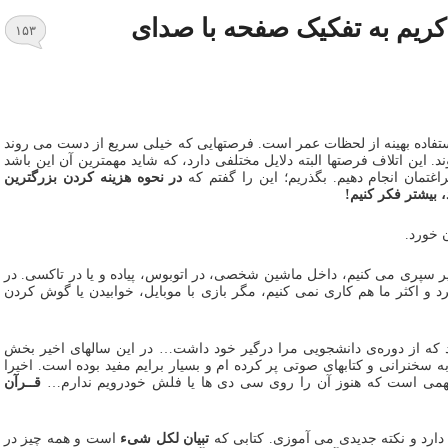
 کریم به تفکیک صفحه با صدای
۱۵۳
تفاده بهینه از لحظات عمر است. فرصتهایی که خیلی سریع از دست می روند
د. این اتلاف فرصتها البته دلایل مختلفی دارد، که شاید مهمترین آن این باشد
اغتمان انجام دهیم. بگذریم؛ این را گفتم که
در نحوه هزینه کردن بزرگترین
 بیشتر فکر کنیم!
 خورد.
سیر سپری می کنیم، داخل ماشین شخصی، در اتوبوس، پیاده و یا در تاکسی. در
رد و اکثر ما هم کاری نمی کنیم، مگر بازی با موبایل، خوابیدن یا گوش کردن
د که از دوره‌ی دانشجویی مرا درگیر خود داشت… در این سالهای اخیر بخش
به سخنرانی و کتابهای صوتی پر کرده ام و بسیار برایم مفید بوده است. اخیرا
مهمی است که هنوز آن را روی سی دی ها یا فلش خودرویم ندارم…
قــرآن
 دارد و نکته جدیدی می آموزی. کتابی که
تبیان لکل شیء
است و همه چیز در