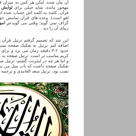
آن بیان شده. لیکن هر کس به میزان ف
مهجور مانده، شاید خیلی برای
ثوابش
قرآن، کلمه به کلمه اش حساب شده است 
لغو است). وعده های قرآن تمامش حق
گزاف نمی گوید؛ وقتی می گوید
در ام
زیبای آن را دید…
این شد که تصمیم گرفتم ترتیل قرآن 
اضافه کنم. ترتیل به تفکیک صفحه نسب
حدود ۲-۳ دقیقه زمان می برد و
کریم مناسب تر است. ترتیل صفحه به ص
و اما هر چه در اینترنت گشتم، ترتیل ص
تفکیک صفحه داشت که باب میل من نبود
نصب بود، ترتیل سعد الغامدی و ترجمه 