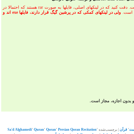
حجم تقریبی هر بخش ۲۵ مگابایت است. دقت کنید که در لینکهای اصلی، فایلها به صورت rar هستند که احتمالا در
ه است.
ولی در لینکهای کمکی که در پرشین گیگ قرار دارند، فایلها exe اند و
بدون اجازه، مجاز است.
شت
٬
قرآن
|
برچسب‌شده
٬
Persian Qoran Recitation
٬
Qoran
٬
Quran
٬
Sa'd Alghamedi