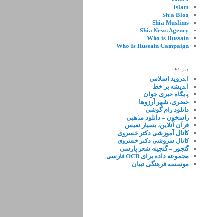
Islam
Shia Blog
Shia Muslims
Shia News Agency
Who is Hussain
Who Is Hussain Campaign
پیوندها
اندروید اسلامی
اندیشه بر خط
پایگاه خبری جوان
خضری، شهر آرزوها
دانلود رام گوشی
راسخون – دانلود مذهبی
قرآن آنلاین، بسیار نفیس
کانال آموزشی دکتر خسروی
کانال سروشی دکتر خسروی
گنجور – گنجینه شعر پارسی
مجموعه داده برای OCR فارسی
موسسه فرهنگی تبیان