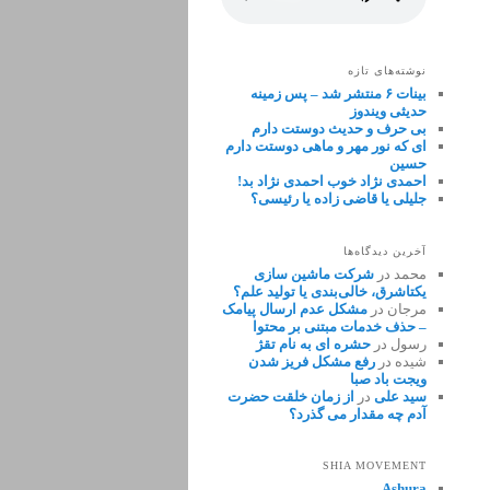
نوشته‌های تازه
بینات ۶ منتشر شد – پس زمینه
حدیثی ویندوز
بی حرف و حدیث دوستت دارم
ای که نور مهر و ماهی دوستت دارم
حسین
احمدی نژاد خوب احمدی نژاد بد!
جلیلی یا قاضی زاده یا رئیسی؟
آخرین دیدگاه‌ها
محمد
در
شرکت ماشین سازی
یکتاشرق، خالی‌بندی یا تولید علم؟
مرجان
در
مشکل عدم ارسال پیامک
– حذف خدمات مبتنی بر محتوا
رسول
در
حشره ای به نام تقژ
شیده
در
رفع مشکل فریز شدن
ویجت باد صبا
سید علی
در
از زمان خلقت حضرت
آدم چه مقدار می گذرد؟
SHIA MOVEMENT
Ashura