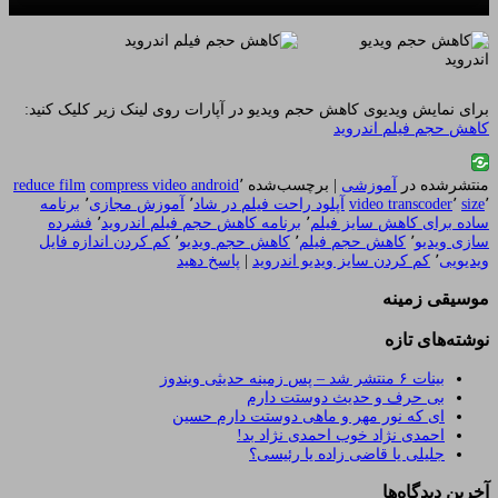
برای نمایش ویدیوی کاهش حجم ویدیو در آپارات روی لینک زیر کلیک کنید:
کاهش حجم فیلم اندروید
منتشرشده در
آموزشی
|
برچسب‌شده
٬
compress video android
reduce film
٬
size
٬
video transcoder
آپلود راحت فیلم در شاد
٬
آموزش مجازی
٬
برنامه
ساده برای کاهش سایز فیلم
٬
برنامه کاهش حجم فیلم اندروید
٬
فشرده
سازی ویدیو
٬
کاهش حجم فیلم
٬
کاهش حجم ویدیو
٬
کم کردن اندازه فایل
ویدیویی
٬
کم کردن سایز ویدیو اندروید
|
پاسخ دهید
موسیقی زمینه
نوشته‌های تازه
بینات ۶ منتشر شد – پس زمینه حدیثی ویندوز
بی حرف و حدیث دوستت دارم
ای که نور مهر و ماهی دوستت دارم حسین
احمدی نژاد خوب احمدی نژاد بد!
جلیلی یا قاضی زاده یا رئیسی؟
آخرین دیدگاه‌ها