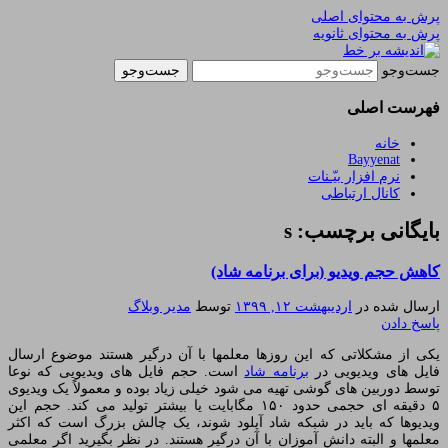
پرش به محتوای اصلی
پرش به محتوای ثانویه
یادداشتهای یک معلم در باب زندگی، اخلاق، اخبار،
اندیشه بر خط
جست‌وجو
علم و سیاست
فهرست اصلی
خانه
Bayyenat
نرم افزار بیّـنات
کانال ارتباطی
بایگانی برچسب: s
کاهش حجم ویدیو (برای برنامه شاد)
ارسال شده در
اردیبهشت ۱۲, ۱۳۹۹
توسط
مدیر وبلاگ
پاسخ دادن
یکی از مشکلاتی که این روزها معلمها با آن درگیر هستند موضوع ارسال
فایل های ویدیویی در
برنامه شاد
است. حجم فایل های ویدیویی که نوعا
توسط دوربین های گوشی تهیه می شود خیلی زیاد بوده و معمولاً یک ویدیوی
۵ دقیقه ای حجمی حدود ۱۵۰ مگابایت یا بیشتر تولید می کند. حجم این
ویدیوها که باید در شبکه شاد آپلود شوند، یک چالش بزرگ است که اکثر
معلمها و البته دانش آموزان با آن درگیر هستند. در نظر بگیرید اگر معلمی