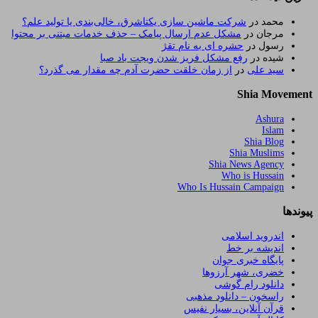
محمد
در
شرکت ماشین سازی یکتاشرق، خالی‌بندی یا تولید علم؟
مرجان
در
مشکل عدم ارسال پیامک – حذف خدمات مبتنی بر محتوا
رسول
در
حشره ای به نام تقژ
شیده
در
رفع مشکل فریز شدن ویجت باد صبا
سید علی
در
از زمان خلقت حضرت آدم چه مقدار می گذرد؟
Shia Movement
Ashura
Islam
Shia Blog
Shia Muslims
Shia News Agency
Who is Hussain
Who Is Hussain Campaign
پیوندها
اندروید اسلامی
اندیشه بر خط
پایگاه خبری جوان
خضری، شهر آرزوها
دانلود رام گوشی
راسخون – دانلود مذهبی
قرآن آنلاین، بسیار نفیس