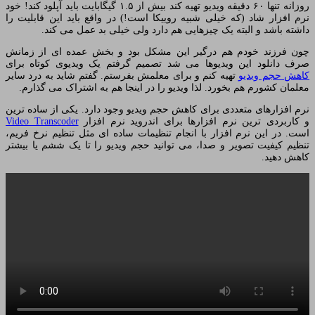
روزانه تنها ۶۰ دقیقه ویدیو تهیه کند بیش از ۱.۵ گیگابایت باید آپلود کند! خود
نرم افزار شاد (که خیلی شبیه روییکا است!) در واقع باید این قابلیت را
داشته باشد و البته یک چیزهایی هم دارد ولی خیلی بد عمل می کند.
چون فرزند خودم هم درگیر این مشکل بود و بخش عمده ای از زمانش
صرف دانلود این ویدیوها می شد تصمیم گرفتم یک ویدیوی کوتاه برای
کاهش حجم ویدیو
تهیه کنم و برای معلمش بفرستم. گفتم شاید به درد سایر
معلمان کشورم هم بخورد. لذا ویدیو را در اینجا هم به اشتراک می گذارم.
نرم افزارهای متعددی برای کاهش حجم ویدیو وجود دارد. یکی از ساده ترین
و کاربردی ترین نرم افزارها برای اندروید نرم افزار
Video Transcoder
است. در این نرم افزار با انجام تنظیمات ساده ای مثل تنظیم نرخ فریم،
تنظیم کیفیت تصویر و صدا، می توانید حجم ویدیو را تا یک ششم یا بیشتر
کاهش دهید.