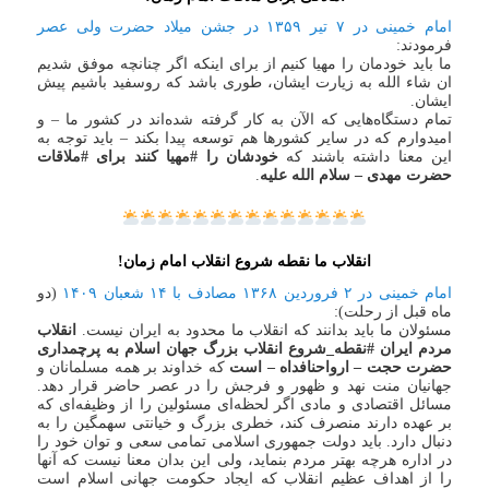
امام خمینی در ۷ تیر ۱۳۵۹ در جشن میلاد حضرت ولی عصر
فرمودند:
ما باید خودمان را مهیا کنیم از برای اینکه اگر چنانچه موفق‌ شدیم
ان شاء الله به زیارت ایشان، طوری باشد که روسفید باشیم پیش
ایشان.
تمام دستگاه‌هایی که الآن به کار گرفته شده‌اند در کشور ما – و
امیدوارم که در سایر کشورها هم توسعه پیدا بکند – باید توجه به
این معنا داشته باشند که
خودشان را #مهیا کنند برای #ملاقات
حضرت مهدی – سلام الله علیه
.
انقلاب ما نقطه شروع انقلاب امام زمان!
امام خمینی در ۲ فروردین ۱۳۶۸ مصادف با ۱۴ شعبان ۱۴۰۹
(دو
ماه قبل از رحلت):
مسئولان ما باید بدانند که انقلاب ما محدود به ایران نیست.
انقلاب
مردم ایران #نقطه_شروع انقلاب بزرگ جهان اسلام به پرچمداری
حضرت حجت – ارواحنافداه – است
که خداوند بر همه مسلمانان و
جهانیان منت نهد و ظهور و فرجش را در عصر حاضر قرار دهد.
مسائل اقتصادی و مادی اگر لحظه‌ای مسئولین را از وظیفه‌ای که
بر عهده دارند منصرف کند، خطری بزرگ و خیانتی سهمگین را به
دنبال دارد. باید دولت جمهوری اسلامی تمامی سعی و توان خود را
در اداره هرچه بهتر مردم بنماید، ولی این بدان معنا نیست که آنها
را از اهداف عظیم انقلاب که ایجاد حکومت جهانی اسلام است