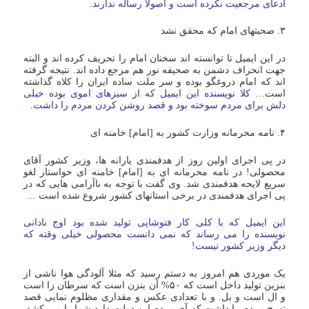
ادعای مرجعیت نکرده است و اصولا رساله ندارند.
۳. صحبتهای امام که محقق نشد
در این ایمیل تا توانسته اند سخنان امام را تحریف کرده اند و البته
جهت انحراف دشمن به صحیفه نور هم مرجع داده اند. نتیجه گرفته
اند که امام دروغگو بوده و سر ملت ساده ایران را کلاه گذاشته
است…
کلا نویسنده این ایمیل که از سبزهای اموی بوده خیلی
دلش برای مردم سوخته بود و قصد روشن کردن مردم را داشت.
۴. نامه محرمانه وزارت کشور به [امام] خامنه ای
در پی اجرای اولین روز از هدفمندی یارانه ها، وزیر کشور آقای
محصولی! در نامه محرمانه ای به [امام] خامنه ای خواستار لغو
سریع لایحه هدفمندی شد. وی گفت با توجه به ناآرامی هایی که در
پی اجرای هدفمندی در برخی استانهای کشور شروع شده است …
این ایمیل که با کلی کار فتوشاپی تولید شده بود اوج نادانی
نویسنده را می رساند که نمی دانست محصولی خیلی وقته که
دیگر وزیر کشور نیست!
یک موردی هم امروز به دستم رسید که مثلا آلودگی هوا ناشی از
بنزین تولید داخل است که ۵۰% آن بنزن است که سرطان زا است
و ال است و بل. و با تعدادی عکس و مقداری مظلوم نمایی قصد
تهییج مردم را داشت که آی مردم این دولت دارد شما را می کشد.