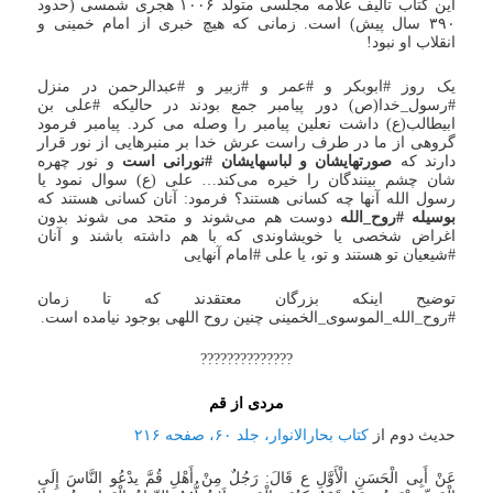
این کتاب تالیف علامه مجلسی متولد ۱۰۰۶ هجری شمسی (حدود
۳۹۰ سال پیش) است. زمانی که هیچ خبری از امام خمینی و
انقلاب او نبود!
یک روز #ابوبکر و #عمر و #زبیر و #عبدالرحمن در منزل
#رسول_خدا(ص) دور پیامبر جمع بودند در حالیکه #علی بن
ابیطالب(ع) داشت نعلین پیامبر را وصله می کرد. پیامبر فرمود
گروهی از ما در طرف راست عرش خدا بر منبرهایی از نور قرار
دارند که
صورتهایشان و لباسهایشان #نورانی است
و نور چهره
شان چشم بینندگان را خیره می‌کند… علی (ع) سوال نمود یا
رسول الله آنها چه کسانی هستند؟ فرمود: آنان کسانی هستند که
بوسیله #روح_الله
دوست هم می‌شوند و متحد می شوند بدون
اغراض شخصی یا خویشاوندی که با هم داشته باشند و آنان
#شیعیان تو هستند و تو، یا علی #امام آنهایی
توضیح اینکه بزرگان معتقدند که تا زمان
#روح_الله_الموسوی_الخمینی چنین روح اللهی بوجود نیامده است.
??????????????
مردی از قم
حدیث دوم از
کتاب بحارالانوار، جلد ۶۰، صفحه ۲۱۶
عَنْ أَبِی الْحَسَنِ الْأَوَّلِ ع قَالَ: رَجُلٌ مِنْ أَهْلِ قُمَّ یدْعُو النَّاسَ إِلَی