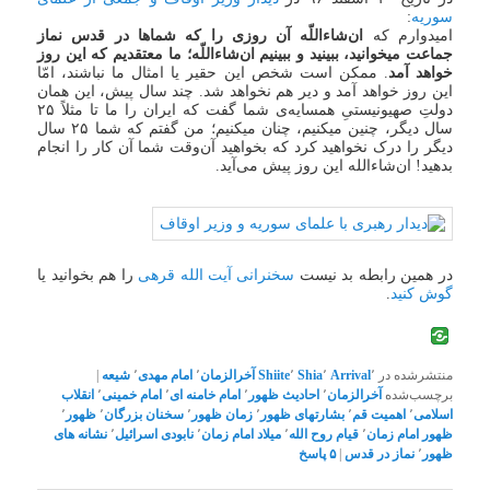
سوریه
:
امیدوارم که
ان‌شاءاللّه آن روزی را که شماها در قدس نماز
جماعت میخوانید، ببینید و ببینیم ان‌شاءاللّه؛ ما معتقدیم که این ‌روز
خواهد آمد
. ممکن است شخص این حقیر یا امثال ما نباشند، امّا
این روز خواهد آمد و دیر هم نخواهد شد. چند سال پیش، این همان
دولتِ صهیونیستیِ همسایه‌ی شما گفت که ایران را ما تا مثلاً ۲۵
سال دیگر، چنین میکنیم، چنان میکنیم؛ من گفتم که شما ۲۵ سال
دیگر را درک نخواهید کرد که بخواهید آن‌وقت شما آن کار را انجام
بدهید! ان‌شاءالله این روز پیش می‌آید.
در همین رابطه بد نیست
سخنرانی آیت الله قرهی
را هم بخوانید یا
گوش کنید
.
منتشرشده در
٬
Arrival
٬
Shia
٬
Shiite
آخرالزمان
٬
امام مهدی
٬
شیعه
|
برچسب‌شده
آخرالزمان
٬
احادیث ظهور
٬
امام خامنه ای
٬
امام خمینی
٬
انقلاب
اسلامی
٬
اهمیت قم
٬
بشارتهای ظهور
٬
زمان ظهور
٬
سخنان بزرگان
٬
ظهور
٬
ظهور امام زمان
٬
قیام روح الله
٬
میلاد امام زمان
٬
نابودی اسرائیل
٬
نشانه های
ظهور
٬
نماز در قدس
|
۵
پاسخ