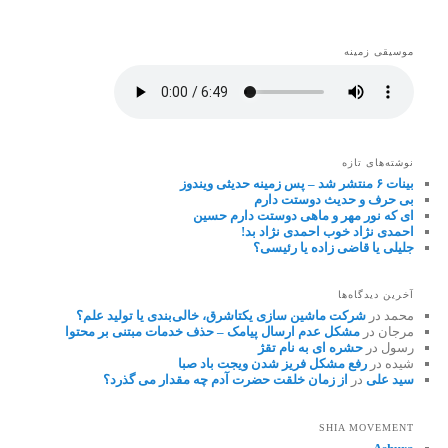
موسیقی زمینه
نوشته‌های تازه
بینات ۶ منتشر شد – پس زمینه حدیثی ویندوز
بی حرف و حدیث دوستت دارم
ای که نور مهر و ماهی دوستت دارم حسین
احمدی نژاد خوب احمدی نژاد بد!
جلیلی یا قاضی زاده یا رئیسی؟
آخرین دیدگاه‌ها
محمد
در
شرکت ماشین سازی یکتاشرق، خالی‌بندی یا تولید علم؟
مرجان
در
مشکل عدم ارسال پیامک – حذف خدمات مبتنی بر محتوا
رسول
در
حشره ای به نام تقژ
شیده
در
رفع مشکل فریز شدن ویجت باد صبا
سید علی
در
از زمان خلقت حضرت آدم چه مقدار می گذرد؟
SHIA MOVEMENT