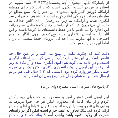
از پاسارگاد نابود میشود. ..چه نِشسته‌اى؟؟؟!!!!! «سد سیوند در
استان فارس در آستانه آبگیری است که با این کار برای همیشه
آرامگاه کورش کبیر نابود میشود.» این خبر را یک منبع مطلع در
سازمان میراث فرهنگی اعلام کرده است. ( البته هم اکنون این سد
آبگیری شده و آرامگاه به زیر آب رفت) … ای کاش حداقل به
خارجیانِ بی‌تمدن(!!!)، که از داشتن چنین گنجینه‌هایی محروم‌اند،
این اجازه را می‌دادیم تا در حفظ داشته‌های ما کوشا باشند و این
آثار را به ایشان افتخاری هدیه می‌کردیم. چون انگار ما هیچ
احتیاجی به آنها نداریم…..!! حداقل آبرومان حفظ میشد. … یاران
لطفاً این خبر را پخش کنید.
دقت کنید که چگونه ملت را تهییج می کنند و در عین حال چه
تناقض آشکاری این متن دارد: یک بار می گوید در آستانه آبگیری
است. و در ادامه می گوید هم اکنون آبگیری شده و آرامگاه به زیر
آب رفت! این ایمیل را یک دانشجوی دکتری الکترونیک برای من و
خیلی دیگر فوروارد کرده بود. ایمیلی که ۳-۴ سال قبل هم برایم
ارسال شده بود و همان زمان هم دروغ بودن آن آشکار بود.
۲. پاسخ های شرعی استاد مصباح ‎(وای بر ما)‎
این ایمیل آنقدر توهین آمیز و مسخره بود که خیلی زود پاکش
کردم و از بیان کامل آن معذورم. لیکن هر چی فتوا مربوط به
وهابی های تندرو بوده را آورده اند و به عنوان فتواهای آقای مصباح
ارائه کرده اند. مثلا:
تجاوز به عنف حرام است لیکن اگر در راستای
حمایت از ولایت فقیه باشد واجب است!
بماند که آقای مصباح