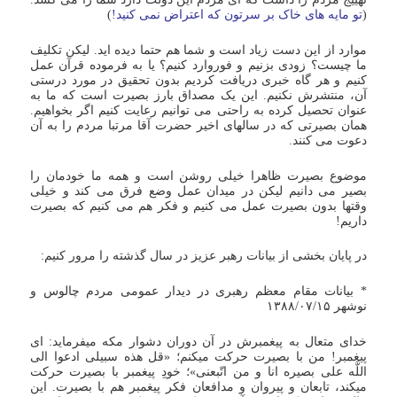
(
تو مایه های خاک بر سرتون که اعتراض نمی کنید!
)
موارد از این دست زیاد است و شما هم حتما دیده اید. لیکن تکلیف
ما چیست؟ زودی بزنیم و فوروارد کنیم؟ یا به فرموده قرآن عمل
کنیم و هر گاه خبری دریافت کردیم بدون تحقیق در مورد درستی
آن، منتشرش نکنیم. این یک مصداق بارز بصیرت است که ما به
عنوان تحصیل کرده به راحتی می توانیم رعایت کنیم اگر بخواهیم.
همان بصیرتی که در سالهای اخیر حضرت آقا مرتبا مردم را به آن
دعوت می کنند.
موضوع بصیرت ظاهرا خیلی روشن است و همه ما خودمان را
بصیر می دانیم لیکن در میدان عمل وضع فرق می کند و خیلی
وقتها بدون بصیرت عمل می کنیم و فکر هم می کنیم که بصیرت
داریم!
در پایان بخشی از بیانات رهبر عزیز در سال گذشته را مرور کنیم:
* بیانات مقام معظم رهبری در دیدار عمومى مردم چالوس و
نوشهر ۱۳۸۸/۰۷/۱۵
خداى متعال به پیغمبرش در آن دوران دشوار مکه میفرماید: اى
پیغمبر! من با بصیرت حرکت میکنم؛ «قل هذه سبیلى ادعوا الى
اللَّه على بصیره انا و من اتّبعنى»؛ خودِ پیغمبر با بصیرت حرکت
میکند، تابعان و پیروان و مدافعان فکر پیغمبر هم با بصیرت. این