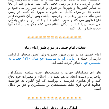
خود را فرومی برد و در زمین حجتی باقی نمی ماند و علم از آنجا
به سایر کشورها و شهرها در شرق و غرب سرازیر می شود و
حجت خدا بر مردم کامل می شود، به طوری که کسی در زمین
نمی ماند که دین و علم به او نرسیده باشد،
پس از آن حضرت قائم
(عج) ظهور می کند
و سبب انتقام خدا و عذاب او بر چنین بندگان
می شود; زیرا خدا از بندگان انتقام نمی کشد مگر بعد از آنکه آنها
حجت خدا را انکار کنند
سخنان امام خمینی در مورد ظهور امام زمان
امام خمینی هم در مورد ظهور حضرت ولی عصر، سخنان فراوانی
دارند. از جمله در
پیامی که به مناسبت حج سال ۱۳۶۰ خطاب به
مسلمین جهان
صادر کردند گفته اند:
هان‌ ای مسلمانان جهان، و مستضعفان تحت سلطه ستمگران،
بپاخیزید و دست اتحاد به هم دهید و از اسلام و مقدرات خود دفاع
کنید و از هیاهوی قدرتمندان نهراسید که
این #قرن به خواست
خداوند قادر، قرن غلبه مستضعفان بر مستکبران و حق بر باطل
است
.
آمادگی برای ملاقات امام زمان!