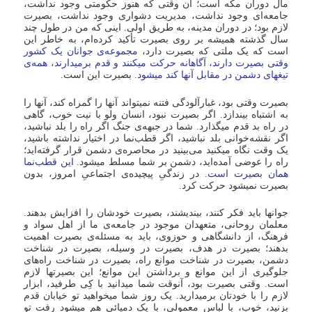
مال دوران مکه است؛ آن وقتى که هنوز حکومتى وجود نداشت،
جامعه‌اى وجود نداشت، مدیریت دشوارى وجود نداشت، بصیرت
لازم بود؛ در دوران مدینه، به طریق اولى‌. اینى که من در طول چند
سال گذشته همیشه بر روى بصیرت تأکید کرده‌ام، به خاطر این
است که یک ملتى که بصیرت دارد،
مجموعه‌ى جوانان یک کشور
وقتى بصیرت دارند، آگاهانه حرکت میکنند و قدم برمیدارند، همه‌ى
تیغهاى دشمن در مقابل آنها کند میشود.
بصیرت این است.
بصیرت وقتى بود، غبارآلودگى فتنه نمیتواند آنها را گمراه کند، آنها را
به اشتباه بیندازد. اگر بصیرت نبود، انسان ولو با نیت خوب، گاهى
در راه بد قدم میگذارد. شما در جبهه‌ى جنگ اگر راه را بلد نباشید،
اگر نقشه‌خوانى بلد نباشید، اگر قطب‌نما در اختیار نداشته باشید،
یک وقت نگاه میکنید مى‌بینید در محاصره‌ى دشمن قرار گرفته‌اید؛
راه را عوضى آمده‌اید، دشمن بر شما مسلط میشود.
این قطب‌نما
همان بصیرت است.
در زندگىِ پیچیده‌ى اجتماعىِ امروز، بدون
بصیرت نمیشود حرکت کرد.
جوانها باید فکر کنند، بیندیشند، بصیرت خودشان را افزایش بدهند.
معلمان روحانى، متعهدان موجود در جامعه‌ى ما از اهل سواد و
فرهنگ، از دانشگاهى و حوزوى، باید به مسئله‌ى بصیرت اهمیت
بدهند؛ بصیرت در هدف، بصیرت در وسیله، بصیرت در شناخت
دشمن، بصیرت در شناخت موانع راه، بصیرت در شناخت راه‌هاى
جلوگیرى از این موانع و برداشتن این موانع؛ این بصیرتها لازم
است. وقتى بصیرت بود، آنوقت شما میدانید با کِى طرفید، ابزار
لازم را با خودتان برمیدارید. یک روز شما میخواهید تو خیابان قدم
بزنید، خوب، با لباس معمولى، با یک دمپائى هم میشود رفت تو