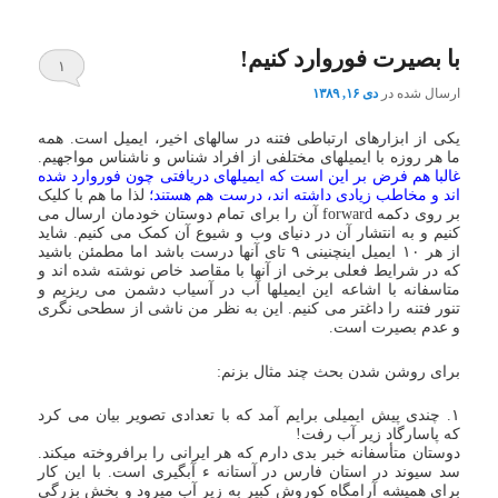
با بصیرت فوروارد کنیم!
۱
ارسال شده در
دی ۱۶, ۱۳۸۹
یکی از ابزارهای ارتباطی فتنه در سالهای اخیر، ایمیل است. همه
ما هر روزه با ایمیلهای مختلفی از افراد شناس و ناشناس مواجهیم.
غالبا هم فرض بر این است که ایمیلهای دریافتی چون فوروارد شده
اند و مخاطب زیادی داشته اند، درست هم هستند؛
لذا ما هم با کلیک
بر روی دکمه forward آن را برای تمام دوستان خودمان ارسال می
کنیم و به انتشار آن در دنیای وب و شیوع آن کمک می کنیم. شاید
از هر ۱۰ ایمیل اینچنینی ۹ تای آنها درست باشد اما مطمئن باشید
که در شرایط فعلی برخی از آنها با مقاصد خاص نوشته شده اند و
متاسفانه با اشاعه این ایمیلها آب در آسیاب دشمن می ریزیم و
تنور فتنه را داغتر می کنیم. این به نظر من ناشی از سطحی نگری
و عدم بصیرت است.
برای روشن شدن بحث چند مثال بزنم:
۱. چندی پیش ایمیلی برایم آمد که با تعدادی تصویر بیان می کرد
که پاسارگاد زیر آب رفت!
دوستان متأسفانه خبر بدی دارم که هر ایرانی را برافروخته میکند.
سد سیوند در استان فارس در آستانه ء آبگیری است. با این کار
برای همیشه آرامگاه کوروش کبیر به زیر آب میرود و بخش بزرگی