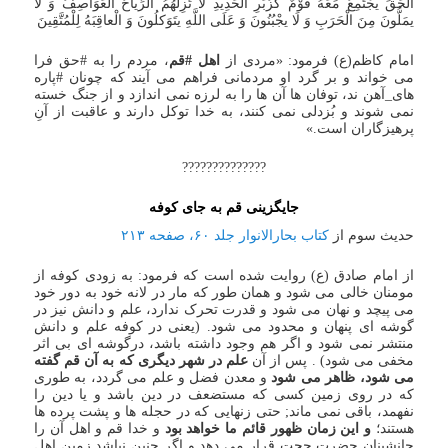
الْحَقِّ یجْتَمِعُ مَعَهُ قَوْمٌ کزُبَرِ الْحَدِیدِ لَا تُزِلُّهُمُ الرِّیاحُ الْعَوَاصِفُ وَ لَا
یمَلُّونَ مِنَ الْحَرَبِ وَ لَا یجْبُنُونَ وَ عَلَی اللَّهِ یتَوَکلُونَ وَ الْعاقِبَهُ لِلْمُتَّقِینَ
امام کاظم(ع) فرمود: «مردی از
اهل #قم
، مردم را به #حق فرا
می خواند و بر گرد او مردمانی فراهم می آیند که چونان #پاره
های_آهن ند، توفان ها آن ها را به لرزه نمی اندازد و از جنگ خسته
نمی شوند و بُزدلی نمی کنند، به خدا توکل دارند و عاقبت از آنِ
پرهیزگاران است.»
??????????????
جایگزینی قم به جای کوفه
حدیث سوم از
کتاب بحارالانوار جلد ۶۰، صفحه ۲۱۳
از امام صادق (ع) روایت شده است که فرمود: به زودی کوفه از
مومنان خالی می شود و همان طور که مار در لانه خود به دور خود
می پیچد و نهان می شود و قدرت تحرک ندارد، علم و دانش نیز در
گوشه ای پنهان و محدود می شود. (یعنی در کوفه علم و دانش
منتشر نمی شود و اگر هم وجود داشته باشد، درگوشه ای بی اثر
مخفی می شود) . پس از آن
علم در شهر دیگری که به آن قم گفته
می شود، ظاهر می شود
و معدن فضل و علم می گردد، به طوری
که در روی زمین کسی که مستضعف در دین باشد و یا دین را
نفهمد، باقی نمی ماند; حتی زنهایی که در حجله ها و پشت پرده ها
هستند؛
و این زمان ظهور قائم ما خواهد بود
و خدا قم و اهل آن را
جانشینان حضرت حجت قرار می دهد و اگر چنین نباشد زمین اهل