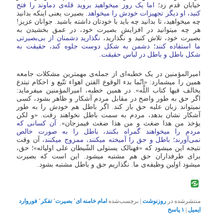
خیابان قدم زد؛
اما یک روز میخواهید بروید قله‌ى دماوند را فتح
کنید، او دیگر تجهیزات خودش را میخواهد.
بصیرت یعنى اینکه بدانید
چه میخواهید، تا بدانید چه باید با خودتان داشته باشید. جوانان عزیز!
هر چه میتوانید در افزایش بصیرت خود، در عمق بخشیدن به
بصیرت خود، تلاش کنید و نگذارید،
نگذارید دشمنان از بى‌بصیرتى
ما استفاده کنند؛ دشمن به شکل دوست جلوه کند، حقیقت به
شکل باطل و باطل در لباس حقیقت.
امیرالمؤمنین در یک خطبه‌اى از جمله‌ى مهمترین مشکلات جامعه
همین را میشمارد: «انّما بدء الوقوع الفتن اهواء تتّبع و احکام تبتدع
یخالف فیها کتاب اللَّه». در همین خطبه، امیرالمؤمنین میفرماید:
اگر حق به طور واضح در مقابل مردم آشکار و ظاهر بشود، کسى
نمیتواند زبان علیه حق باز کند. اگر باطل هم خودش را به طور
آشکار نشان بدهد، مردم به سمت باطل نخواهند رفت. «و لکن
یؤخذ من هذا ضغث و من هذا ضغث فیمزجان».
آن کسانى که
مردم را میخواهند گمراه بکنند، باطل را به صورت خالص
نمى‌آورند؛ باطل و حق را آمیخته میکنند، ممزوج میکنند،
آن وقت
نتیجه این میشود که «فهنالک یستولى الشّیطان على اولیائه»؛ حق،
براى طرفداران حق هم مشتبه میشود. این است که بصیرت
میشود اولین وظیفه‌ى ما. نگذاریم حق و باطل مشتبه بشود.
منتشرشده در
روزنوشت
|
برچسب‌شده
امام خامنه ای
٬
بصیرت
٬
تفکر
٬
فوروارد
ایمیل
|
۱
پاسخ