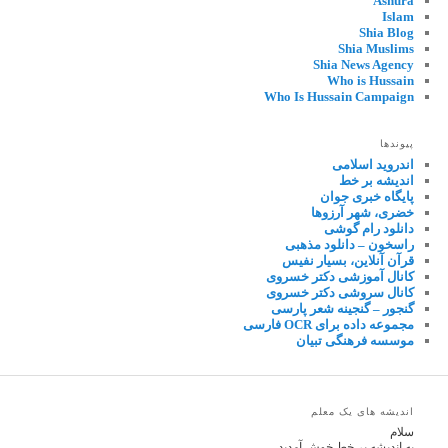
Ashura
Islam
Shia Blog
Shia Muslims
Shia News Agency
Who is Hussain
Who Is Hussain Campaign
پیوندها
اندروید اسلامی
اندیشه بر خط
پایگاه خبری جوان
خضری، شهر آرزوها
دانلود رام گوشی
راسخون – دانلود مذهبی
قرآن آنلاین، بسیار نفیس
کانال آموزشی دکتر خسروی
کانال سروشی دکتر خسروی
گنجور – گنجینه شعر پارسی
مجموعه داده برای OCR فارسی
موسسه فرهنگی تبیان
اندیشه های یک معلم
سلام
به اندیشه بر خط خوش آمدید.