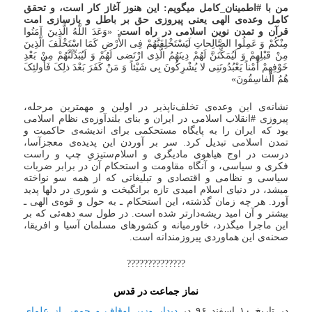
من با #اطمینان_کامل میگویم: این هنوز آغاز کار است، و تحقق
کامل وعده‌ی الهی یعنی پیروزی حق بر باطل و بازسازی امت
قرآن و تمدن نوین اسلامی در راه است
: «وَعَدَ اللَّهُ الَّذِینَ آمَنُوا
مِنْکُمْ وَ عَمِلُوا الصَّالِحاتِ لَیَسْتَخْلِفَنَّهُمْ فِی الأَْرْضِ کَمَا اسْتَخْلَفَ الَّذِینَ
مِنْ قَبْلِهِمْ وَ لَیُمَکِّنَنَّ لَهُمْ دِینَهُمُ الَّذِی ارْتَضی‌ لَهُمْ وَ لَیُبَدِّلَنَّهُمْ مِنْ بَعْدِ
خَوْفِهِمْ أَمْناً یَعْبُدُونَنِی لا یُشْرِکُونَ بِی شَیْئاً وَ مَنْ کَفَرَ بَعْدَ ذلِکَ فَأُولئِکَ
هُمُ الْفاسِقُونَ»
نشانه‌ی این وعده‌ی تخلف‌ناپذیر در اولین و مهمترین مرحله،
پیروزی #انقلاب اسلامی در ایران و بنای بلندآوزه‌ی نظام اسلامی
بود که ایران را به پایگاه مستحکمی برای اندیشه‌ی حاکمیت و
تمدن اسلامی تبدیل کرد. سر بر آوردن این پدیده‌ی معجز‌آسا،
درست در اوج هیاهوی مادیگری و اسلام‌ستیزیِ چپ و راست
فکری و سیاسی، و آنگاه مقاومت و استحکام آن در برابر ضربات
سیاسی و نظامی و اقتصادی و تبلیغاتی که از همه سو نواخته
میشد، در دنیای اسلام امیدی تازه برانگیخت و شوری در دلها پدید
آورد. هر چه زمان گذشته، این استحکام ـ به حول و قوه‌ی الهی ـ
بیشتر و آن امید ریشه‌دارتر شده است. در طول سه دهه‌ئی که بر
این ماجرا میگذرد، خاورمیانه و کشورهای مسلمان آسیا و افریقا،
صحنه‌ی این هماوردی پیروزمندانه است.
??????????????
نماز جماعت در قدس
در تاریخ ۱۰ اسفند ۹۶ در
دیدار وزیر اوقاف و جمعی از علمای