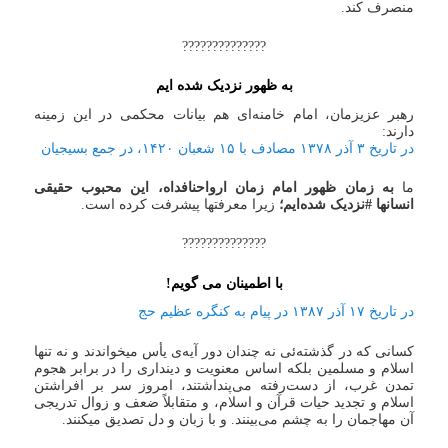
منصرف کند.
??????????????
به ظهور نزدیک شده ایم
رهبر عزیزمان، امام خامنه‌ای هم بیانات محکمی در این زمینه
دارند:
در تاریخ ۳ آذر ۱۳۷۸ مصادف با ۱۵ شعبان ۱۴۲۰، در جمع بسیجیان
ما
به زمان ظهور امام زمان ارواحنافداه، این محبوب حقیقی
انسانها #نزدیک شده‌ایم؛
زیرا معرفتها پیشرفت کرده است.
??????????????
با اطمینان می گویم!
در تاریخ ۱۷ آذر ۱۳۸۷ در پیام به کنگره عظیم حج
کسانی که در گذشته‌ئی نه چندان دور آیه‌ی یأس میخواندند و نه تنها
اسلام و مسلمین بلکه اساس معنویت و دینداری را در برابر هجوم
تمدن غرب، از دست‌رفته می‌پنداشتند، امروز سر بر افراشتن
اسلام و تجدید حیات قرآن و اسلام، و متقابلاً ضعف و زوال تدریجی
آن مهاجمان را به چشم می‌بینند. و با زبان و دل تصدیق میکنند.