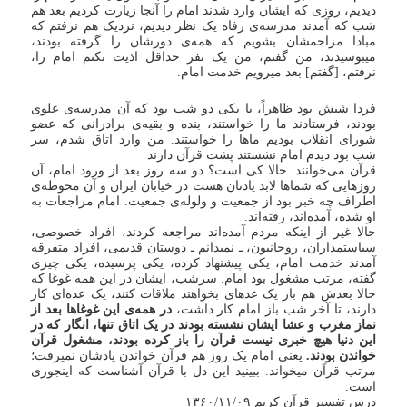
دیدیم، روزی که ایشان وارد شدند امام را آنجا زیارت کردیم بعد هم
شب که آمدند مدرسه‌ی رفاه یک نظر دیدیم، نزدیک هم نرفتم که
مبادا مزاحمشان بشویم که همه‌ی دورشان را گرفته بودند،
میبوسیدند، من گفتم، من یک نفر حداقل اذیت نکنم امام را،
نرفتم، [گفتم] بعد میرویم خدمت امام.
فردا شبش بود ظاهراً، یا یکی دو شب بود که آن مدرسه‌ی علوی
بودند، فرستادند ما را خواستند، بنده و بقیه‌ی برادرانی که عضو
شورای انقلاب بودیم ماها را خواستند. من وارد اتاق شدم، سر
شب بود دیدم امام نشستند پشت قرآن دارند
قرآن می‌خوانند. حالا کی است؟ دو سه روز بعد از ورود امام، آن
روزهایی که شماها لابد یادتان هست در خیابان ایران و آن محوطه‌ی
اطراف چه خبر بود از جمعیت و ولوله‌ی جمعیت. امام مراجعات به
او شده، آمده‌اند، رفته‌اند.
حالا غیر از اینکه مردم آمده‌اند مراجعه کردند، افراد خصوصی،
سیاستمداران، روحانیون، ـ نمیدانم ـ دوستان قدیمی، افراد متفرقه
آمدند خدمت امام، یکی پیشنهاد کرده، یکی پرسیده، یکی چیزی
گفته، مرتب مشغول بود امام. سرشب، ایشان در این همه غوغا که
حالا بعدش هم باز یک عدهای بخواهند ملاقات کنند، یک عده‌ای کار
دارند، تا آخر شب باز امام کار داشت،
در همه‌ی این غوغاها بعد از
نماز مغرب و عشا ایشان نشسته بودند در یک اتاق تنها، انگار که در
این دنیا هیچ خبری نیست قرآن را باز کرده بودند، مشغول قرآن
خواندن بودند.
یعنی امام یک روز هم قرآن خواندن یادشان نمیرفت؛
مرتب قرآن میخواند. ببینید این دل با قرآن آشناست که اینجوری
است.
درس تفسیر قرآن کریم ۱۳۶۰/۱۱/۰۹