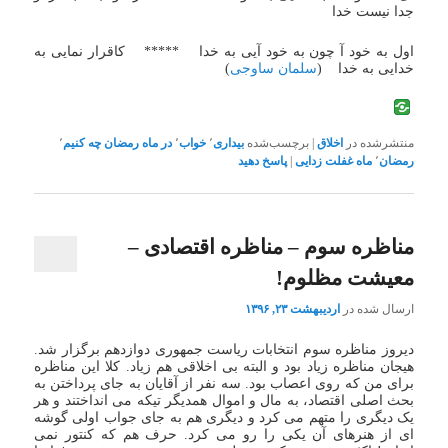
جدا نیست خدا
اول به خود آ چون به خود آیی به خدا ***** کاقرار نمایی به
خدایی به خدا (
سلمان ساوجی
)
منتشرشده در
اخلاق
|
برچسب‌شده
بیداری
٬
خواب
٬
در ماه رمضان چه کنیم
٬
رمضان
٬
ماه غفلت زدایی
|
پاسخ دهید
مناظره سوم – مناظره اقتصادی –
معیشت مظلوم!
ارسال شده در
اردیبهشت ۲۳, ۱۳۹۶
دیروز مناظره سوم انتخابات ریاست جمهوری دوازدهم برگزار شد.
هیجان مناظره زیاد بود و البته بی اخلاقی هم زیاد. کلا این مناظره
برای من که روی اعصاب بود. سه نفر از آقایان به جای پرداختن به
بحث اصلی اقتصاد، به مال و اموال همدیگر تیکه می انداختند و هر
یک دیگری را متهم می کرد و دیگری هم به جای جواب اولی گوشه
ای از هنرهای آن یکی را رو می کرد. حرف هم که کنتور نمی