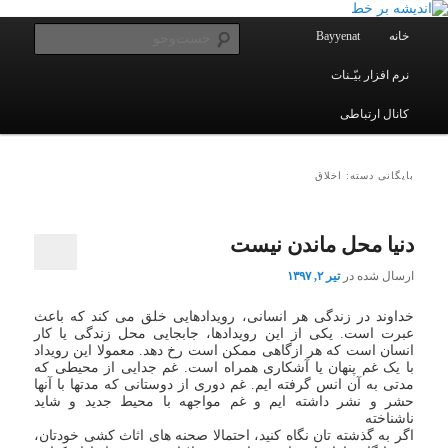
یادداشتهای یک معلم در باب زندگی، اخلاق، اخبار، علم و سیاست
پرش
پرش
به
به
فهرست
جست‌و
خانه
Bayyenat
اصلی
محتوای
محتوای
ثانویه
اصلی
نرم افزار بیّـنات
اندیشه بر خط
کانال ارتباطی
بایگانی دسته:
اخلاق
دنیا محل ماندن نیست
ارسال شده در
تیر ۲, ۱۳۹۷
خداوند در زندگی هر انسانی، رویدادهایی خلق می کند که باعث
عبرت است. یکی از این رویدادها، جابجایی محل زندگی یا کار
انسان است که هر ازگاهی ممکن است رخ دهد. معمولا این رویداد
با یک غم پنهان یا آشکاری همراه است. غم جدایی از محیطی که
مدتی به آن انس گرفته ایم. غم دوری از دوستانی که مدتها با آنها
حشر و نشر داشته ایم و غم مواجهه با محیط جدید و شاید
ناشناخته
اگر به گذشته تان نگاه کنید، احتمالا صحنه های اثاث کشی خودتان،