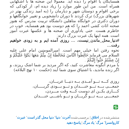
همسایگان یا اقوام را دیده اید. معمولا این صحنه ها با اشکهایی
همراه است. من این طور موارد را زیاد دیده ام، از کودکی که
برخی اقوام و دوستان شهر و دیارمان را (به امید زندگی بهتر در
شهرهای بزرگ) ترک کردند تا دوران دانشجویی و تغییر خوابگاهها و
دوران دکتری در خوابگاه متاهلین دانشگاه تربیت مدرس که هنوز
صحنه اثاث کشی احمد را که هم دوست بود هم همسایه، خوب در
خاطرم هست. حتی یادآوری آن صحنه ها و عکسها عبرت آموز
است. همه اینها یک عبرت بزرگ دارند:
#دنیا_محل_ماندن_نیست، … روزی آمده ایم و به زودی خواهیم
رفت…
نحوه رفتن اما خیلی مهم است. امیرالمومنین امام علی علیه
السلام می فرماید:خَالِطُوا النَّاسَ مُخَالَطَهً إِنْ مِتُّمْ مَعَهَا بَکَوْا عَلَیْکُمْ وَ
إِنْ عِشْتُمْ حَنُّوا إِلَیْکُمْ .
با مردم آنگونه معاشرت کنید، که اگر مردید بر شما اشک ریزند، و
اگر زنده ماندید، با اشتیاق سوى شما آیند (حکمت ۱۰ نهج البلاغه)
روزی کـــه تـــو آمــدی بــه دنیـــا عریـــان،
جمعـــی بـــه تـــو خنــــدان و تـــو بـــودی گریـــــان،
کــــاری بکــن ای دوست کـــه وقت مـــردن،
جمعــــی بـــه تـــو گریـــان و تـــو باشـــی خنــــدان
منتشرشده در
اخلاق
|
برچسب‌شده
آخرت
٬
دنیا
٬
دنیا محل گذر است
٬
عبرت
٬
کاروانسرا
٬
مرگ
٬
یاد مرگ
|
پاسخ دهید