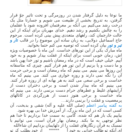
ما نوعا به دلیل گرفتار شدن در روزمرگی و تحت تاثیر جوّ قرار
گرفتن، به تدریج بخشی از طبیعت می شویم و جسارتا مثل یک
درخت رشد می‌کنیم بی آنکه بر معرفتمان افزوده شود یا عقلمان
را به چالش بکشیم و رشد دهیم. خدای مهربان برای اینکه از این
حالت خارجمان کند، راههای متعددی پیش بینی کرده است. مرحوم
حاج اسماعیل دولابی، به زبان ساده این موضوع را در قالب
تار و
تیر و تور
بیان کرده است که توصیه می کنم حتما بخوانید.
ماه مبارک یکی از این تورهای خداست. این ماه با خصوصیات ویژه
اش، زمان خوبی است برای اینکه از غفلت بیدار شویم و به خود
آییم. خیلی حیف است که در ماه رمضان باشیم و تور خدا پهن باشد
و ما دست و پا بزنیم از این تور هم فرار کنیم. چیزی که متاسفانه
این روزها می بینیم. می بینیم که ماه رمضان است و برخی حرمت
آن را نگه نمی دارند و روزه خواری می کنند. می بینیم که ماه
خداست و برخی سعی می کنند به هر بهانه ای از روزه فرار کنند.
می بینیم که ماه بیدار شدن است و برخی دختران دست از
آرایشهای غلیظ و عطرهای حرام دست برنمی دارند. می بینیم که
ماه خداست و برخی هنوز دست از هرزگردی در کانالهای
پرمعصیت و غفلت زا برنمی دارند…
به گفته پیامبر اعظم
(صلی الله علیه و آله) شقی و بدبخت، آن
کسی است که در این ماه بزرگ، از آمرزش خدا بی بهره شود.
بیاییم یک بار هم که شده، گامی به سمت خدا برداریم تا خدا هم
نظر توجهی به ما بکند. رمضان بهار قرآن است، می توانیم با
تمسک به قرآن زنگارهای غفلت را از دلهایمان بزداییم ان شاءالله
ای آنکه تو طالب خدایی به خود آ ***** از خود بطلب کز تو