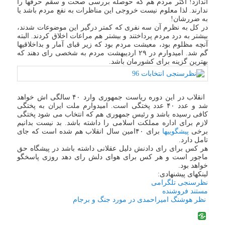
اندازد! اکثر مردم هم که حوصله بررسی صحت و سقم حرفها را
ندارند. لذا معلوم نیست خروجی این مناظرات به نفع مردم باشد یا
به ضررشان!
در کل به نظرم آن سه نفری که کمتر درگیر این موضوعات شدند،
بیشتر به درد مردم پرداختند و بیشتر هم مراعات اخلاق کردند. البته
آنچه مظلوم بود، معیشت مردم بود که زیر قبای آمار و بداخلاقیها
گم شد. امیدوارم در ۲۹ اردیبهشت مردم به شخصی رای دهند که
بهترین گزینه برای کشورمان باشد.
انقلاب در این دوره ریاست جمهوری وارد ۴۰ سالگی اش خواهد
شد و عدد ۴۰ عدد پختگی است. امیدوارم ملت ایران به پختگی
کافی رسیده باشد و رئیس جمهوری هم که انتخاب می شود پختگی
لازم برای اداره مملکت اسلامی را داشته باشد. بد نیست بدانیم
برخی
پیشگوییها
برای ۴۰امین سال انقلاب هم شده است که جای
تامل دارد.
هر کس برای رای دادنش دلیل عقلانی داشته باشد در پیشگاه حق
ماجور است و هر کس برای هوای دلش رای دهد روزی پاسخگو
خواهد بود.
لینکهای پیشنهادی:
نظرسنجی تلگرامی
مستند فروشنده
نظر هوشنگ امیراحمدی در مورد جنگ و برجام