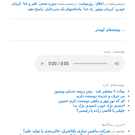
منتشرشده در
اخلاق
٬
روزنوشت
|
برچسب‌شده
سوره ضحی
٬
فقر و غنا
٬
کرمان
خودرو
٬
کرمان موتور
٬
یاد خدا
٬
یادداشتهای یک مدیرعامل
|
پاسخ دهید
ناوبری
→
نوشته‌های کهنه‌تر
نوشته
موسیقی زمینه
نوشته‌های تازه
بینات ۶ منتشر شد – پس زمینه حدیثی ویندوز
بی حرف و حدیث دوستت دارم
ای که نور مهر و ماهی دوستت دارم حسین
احمدی نژاد خوب احمدی نژاد بد!
جلیلی یا قاضی زاده یا رئیسی؟
آخرین دیدگاه‌ها
محمد
در
شرکت ماشین سازی یکتاشرق، خالی‌بندی یا تولید علم؟