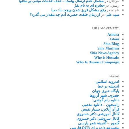
مرجان
در
مشکل عدم ارسال پیامک – حذف خدمات مبتنی بر محتوا
رسول
در
حشره ای به نام تقژ
شیده
در
رفع مشکل فریز شدن ویجت باد صبا
سید علی
در
از زمان خلقت حضرت آدم چه مقدار می گذرد؟
SHIA MOVEMENT
Ashura
Islam
Shia Blog
Shia Muslims
Shia News Agency
Who is Hussain
Who Is Hussain Campaign
پیوندها
اندروید اسلامی
اندیشه بر خط
پایگاه خبری جوان
خضری، شهر آرزوها
دانلود رام گوشی
راسخون – دانلود مذهبی
قرآن آنلاین، بسیار نفیس
کانال آموزشی دکتر خسروی
کانال سروشی دکتر خسروی
گنجور – گنجینه شعر پارسی
مجموعه داده برای OCR فارسی