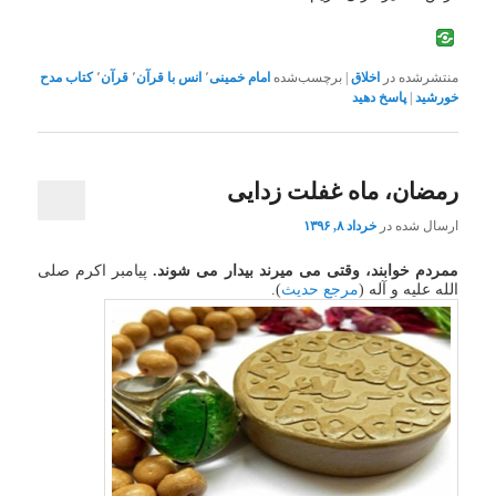
منتشرشده در
اخلاق
|
برچسب‌شده
امام خمینی
٬
انس با قرآن
٬
قرآن
٬
کتاب مدح
خورشید
|
پاسخ دهید
رمضان، ماه غفلت زدایی
ارسال شده در
خرداد ۸, ۱۳۹۶
ممردم خوابند، وقتی می میرند بیدار می شوند.
پیامبر اکرم صلی
الله علیه و آله (
مرجع حدیث
).