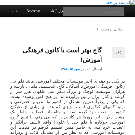
یادداشتهای یک معلم در باب زندگی، اخلاق، اخبار، علم و سیاست
پرش
پرش
به
به
فهرست
جست‌وجو
کانال ارتباطی
نرم افزار بیّـنات
Bayyenat
خانه
اصلی
محتوای
محتوای
ثانویه
اصلی
اندیشه بر خط
بایگانی برچسب: S
گاج بهتر است یا کانون فرهنگی
۱۶۵
آموزش!
ارسال شده در
مهر ۱۵, ۱۳۸۸
در یکی دو دهه ی اخیر موسسات مختلف آموزشی مانند قلم چی
(کانون فرهنگی آموزش)، آیندگان، گاج، اندیشمند، ماهان، پارسه و
هزاران موسسه کوچک و بزرگ دیگر مثل علفهای هرز سر از
گوشه و کنار ایران زمین برآورده اند. بر هیچ کس پوشیده نیست
که یکی از پردرآمدترین مشاغل در کشور ما، تدریس خصوصی و
تولید کتابهای کنکوری است. چیزی که عده ی زیادی از نخبگان
کشور را جذب خود کرده است و متاسفانه فقط به خاطر یک
مشت دلار… این روزها هر کانالی را که می زنم، یا تبلیغ گروه
آموزشی جوکاره یا قلم چی یا علوی! واقعا تاسف برانگیز و
اعصاب خرد کنه. به خاطر همین تصمیم گرفتم در مذمت این
موسسات آموزشی که به نظر من از مشاغل کاذب و پردرآمد