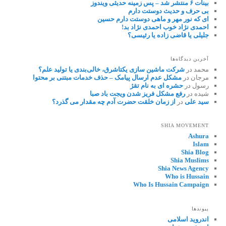
بینات ۶ منتشر شد – پس زمینه حدیثی ویندوز
بی حرف و حدیث دوستت دارم
ای که نور مهر و ماهی دوستت دارم حسین
احمدی نژاد خوب احمدی نژاد بد!
جلیلی یا قاضی زاده یا رئیسی؟
آخرین دیدگاه‌ها
محمد
در
شرکت ماشین سازی یکتاشرق، خالی‌بندی یا تولید علم؟
مرجان
در
مشکل عدم ارسال پیامک – حذف خدمات مبتنی بر محتوا
رسول
در
حشره ای به نام تقژ
شیده
در
رفع مشکل فریز شدن ویجت باد صبا
سید علی
در
از زمان خلقت حضرت آدم چه مقدار می گذرد؟
SHIA MOVEMENT
Ashura
Islam
Shia Blog
Shia Muslims
Shia News Agency
Who is Hussain
Who Is Hussain Campaign
پیوندها
اندروید اسلامی