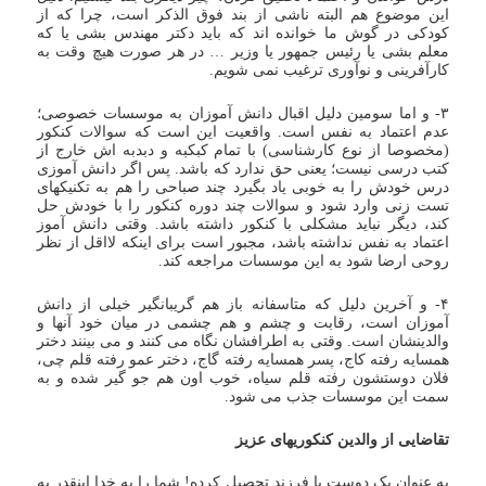
این موضوع هم البته ناشی از بند فوق الذکر است، چرا که از
کودکی در گوش ما خوانده اند که باید دکتر مهندس بشی یا که
معلم بشی یا رئیس جمهور یا وزیر … در هر صورت هیچ وقت به
کارآفرینی و نوآوری ترغیب نمی شویم.
۳- و اما سومین دلیل اقبال دانش آموزان به موسسات خصوصی؛
عدم اعتماد به نفس است. واقعیت این است که سوالات کنکور
(مخصوصا از نوع کارشناسی) با تمام کبکبه و دبدبه اش خارج از
کتب درسی نیست؛ یعنی حق ندارد که باشد. پس اگر دانش آموزی
درس خودش را به خوبی یاد بگیرد چند صباحی را هم به تکنیکهای
تست زنی وارد شود و سوالات چند دوره کنکور را با خودش حل
کند، دیگر نباید مشکلی با کنکور داشته باشد. وقتی دانش آموز
اعتماد به نفس نداشته باشد، مجبور است برای اینکه لااقل از نظر
روحی ارضا شود به این موسسات مراجعه کند.
۴- و آخرین دلیل که متاسفانه باز هم گریبانگیر خیلی از دانش
آموزان است، رقابت و چشم و هم چشمی در میان خود آنها و
والدینشان است. وقتی به اطرافشان نگاه می کنند و می بینند دختر
همسایه رفته کاج، پسر همسایه رفته گاج، دختر عمو رفته قلم چی،
فلان دوستشون رفته قلم سیاه، خوب اون هم جو گیر شده و به
سمت این موسسات جذب می شود.
تقاضایی از والدین کنکوریهای عزیز
به عنوان یک دوست یا فرزند تحصیل کرده! شما را به خدا اینقدر به