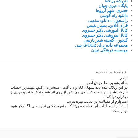
اندیشه بر خط
پایگاه خبری جوان
خضری، شهر آرزوها
دانلود رام گوشی
راسخون – دانلود مذهبی
قرآن آنلاین، بسیار نفیس
کانال آموزشی دکتر خسروی
کانال سروشی دکتر خسروی
گنجور – گنجینه شعر پارسی
مجموعه داده برای OCR فارسی
موسسه فرهنگی تبیان
اندیشه های یک معلم
سلام
به اندیشه بر خط خوش آمدید.
در این وبلاگ بنده یادداشتهای گاه و بی گاهی منتشر می کنم. مهمترین خصلت
این یادداشتها این است که سعی می شود از روی اندیشه و تفکر باشد و دردی از
دیگران دوا کند.
امیدوارم از مطالب این سایت بهره ببرید.
استفاده از مطالب این سایت بدون ذکر منبع مشکلی ندارد ولی اگر ذکر شود
بهتر است!