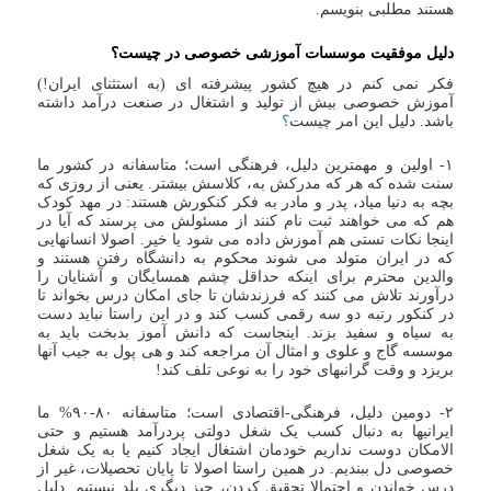
هستند مطلبی بنویسم.
دلیل موفقیت موسسات آموزشی خصوصی در چیست؟
فکر نمی کنم در هیچ کشور پیشرفته ای (به استثنای ایران!)
آموزش خصوصی بیش از تولید و اشتغال در صنعت درآمد داشته
باشد. دلیل این امر چیست
؟
۱- اولین و مهمترین دلیل، فرهنگی است؛ متاسفانه در کشور ما
سنت شده که هر که مدرکش به، کلاسش بیشتر. یعنی از روزی که
بچه به دنیا میاد، پدر و مادر به فکر کنکورش هستند: در مهد کودک
هم که می خواهند ثبت نام کنند از مسئولش می پرسند که آیا در
اینجا نکات تستی هم آموزش داده می شود یا خیر. اصولا انسانهایی
که در ایران متولد می شوند محکوم به دانشگاه رفتن هستند و
والدین محترم برای اینکه حداقل چشم همسایگان و آشنایان را
درآورند تلاش می کنند که فرزندشان تا جای امکان درس بخواند تا
در کنکور رتبه دو سه رقمی کسب کند و در این راستا نباید دست
به سیاه و سفید بزند. اینجاست که دانش آموز بدبخت باید به
موسسه گاج و علوی و امثال آن مراجعه کند و هی پول به جیب آنها
بریزد و وقت گرانبهای خود را به نوعی تلف کند!
۲- دومین دلیل، فرهنگی-اقتصادی است؛ متاسفانه ۸۰-۹۰% ما
ایرانیها به دنبال کسب یک شغل دولتی پردرآمد هستیم و حتی
الامکان دوست نداریم خودمان اشتغال ایجاد کنیم یا به یک شغل
خصوصی دل ببندیم. در همین راستا اصولا تا پایان تحصیلات، غیر از
درس خواندن و احتمالا تحقیق کردن، چیز دیگری بلد نیستیم. دلیل