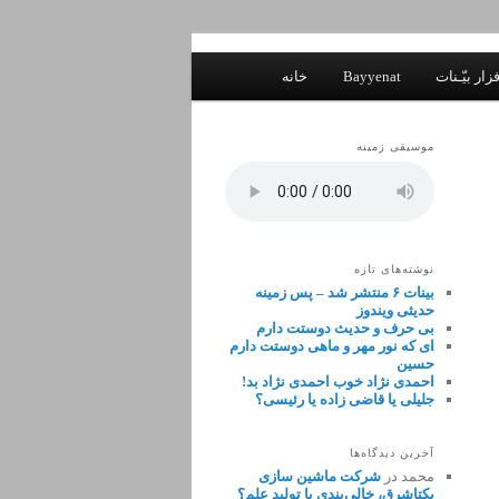
زار بیّـنات
Bayyenat
خانه
موسیقی زمینه
نوشته‌های تازه
بینات ۶ منتشر شد – پس زمینه
حدیثی ویندوز
بی حرف و حدیث دوستت دارم
ای که نور مهر و ماهی دوستت دارم
حسین
احمدی نژاد خوب احمدی نژاد بد!
جلیلی یا قاضی زاده یا رئیسی؟
آخرین دیدگاه‌ها
محمد
در
شرکت ماشین سازی
یکتاشرق، خالی‌بندی یا تولید علم؟