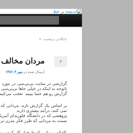
پرش
پرش
به
به
فهرست
جست‌وجو
محتوای
محتوای
اصلی
ثانویه
اصلی
بایگانی برچسب: S
مردان مخالف ا
۳
ارسال شده در
مهر ۳, ۱۳۸۷
گزارشی در سایت بی‌بی‌سی در مورد ا
باتوجه به اینکه در خیلی جاها بی‌بی‌سی
گزارش رو هم حتما ببینید. تعجب می‌کنید
بر اساس یک گزارش تازه، مردانی که معت
نمی کنند، درآمد بیشتری دارند.
پژوهشی که در دانشگاه فلوریدای آمریکا
نسبت به مردانی که طرز فکر مدرن تری ا
بالعکس، زنانی که طرفدار کار کردن زن 