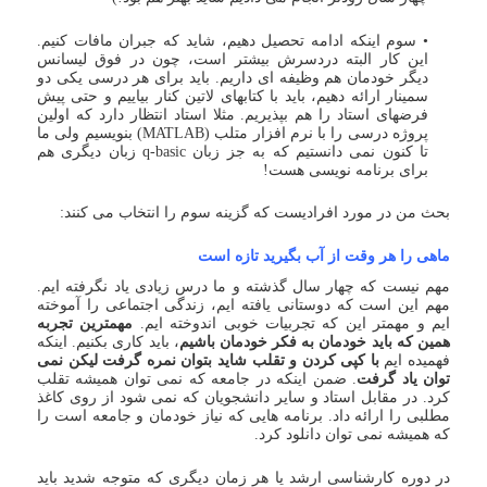
• سوم اینکه ادامه تحصیل دهیم، شاید که جبران مافات کنیم.
این کار البته دردسرش بیشتر است، چون در فوق لیسانس
دیگر خودمان هم وظیفه ای داریم. باید برای هر درسی یکی دو
سمینار ارائه دهیم، باید با کتابهای لاتین کنار بیاییم و حتی پیش
فرضهای استاد را هم بپذیریم. مثلا استاد انتظار دارد که اولین
پروژه درسی را با نرم افزار متلب (MATLAB) بنویسیم ولی ما
تا کنون نمی دانستیم که به جز زبان q-basic زبان دیگری هم
برای برنامه نویسی هست!
بحث من در مورد افرادیست که گزینه سوم را انتخاب می کنند:
ماهی را هر وقت از آب بگیرید تازه است
مهم نیست که چهار سال گذشته و ما درس زیادی یاد نگرفته ایم.
مهم این است که دوستانی یافته ایم، زندگی اجتماعی را آموخته
ایم و مهمتر این که تجربیات خوبی اندوخته ایم.
مهمترین تجربه
همین که باید خودمان به فکر خودمان باشیم
، باید کاری بکنیم. اینکه
فهمیده ایم
با کپی کردن و تقلب شاید بتوان نمره گرفت لیکن نمی
توان یاد گرفت
. ضمن اینکه در جامعه که نمی توان همیشه تقلب
کرد. در مقابل استاد و سایر دانشجویان که نمی شود از روی کاغذ
مطلبی را ارائه داد. برنامه هایی که نیاز خودمان و جامعه است را
که همیشه نمی توان دانلود کرد.
در دوره کارشناسی ارشد یا هر زمان دیگری که متوجه شدید باید