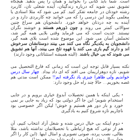
است. شما باید کتابی را بخوانید و همان را پس بدهید. هیچگاه
تشویق نمی شوید که درباره زندگیتان، آینده شغلی تان، کاربرد
رشته خودتان در جامعه تفکر کنید. کم می شود که مثلا استادی یا
معلمی بگوید این درسی را که می خوانید چه کاربردی دارد و در
آینده به چه دردتان خواهد خورد. دانشجویان هم سراغ چنین
سوالاتی کمتر می روند و
چون دَورهم هستند
و خوشند نگران
نیستند. حدیث است که می فرماید وقتی بلایی همه گیر شد،
تحملش آسان می شود. این موضوع شده است بلای همه گیر،
دانشجویان به یکدیگر نگاه می کنند می بینند دوستانشان سرخوش
اند و دارند گیم بازی می کنند یا قهوه تلخ می بینند، آنها هم تشویق
می شوند که بی خیال باشند
. (البته همیشه استثنائاتی وجود دارند)
نکته بسیار قابل توجه این است که زمانی که فارغ التحصیل می
شویم، تازه دوهزاریمان می افتد که ای داد بیداد.
چهار سال درس
خواندیم ولی ظاهرا چیزی یاد نگرفته ایم!!
ممکن است مدتی هم
غصه بخوریم… حالا چند راه حل وجود دارد:
• یکی اینکه با همین تحصیلات آبدوغ خیاری برویم و در جایی
استخدام شویم؛ این جا اگر دولتی بود که زیاد به جایی بر نمی
خورد و باز دور هم هستیم و خوش! لیکن اگر خصوصی بود
ناچاریم تازه شروع کنیم به یادگیری
• دوم اینکه بی خیال درس شده و شغل آزاد انتخاب کنیم، آن
هم از نوعی که هیچ ارتباطی با تحصیلاتمان نداشته باشد، مثلا
بقالی، نصب پرده، صوتی تصویری و امثال اینها. (این کار را اگر
چهار سال زودتر انجام می دادیم شاید بهتر هم بود!)