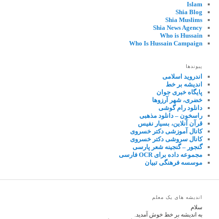
Islam
Shia Blog
Shia Muslims
Shia News Agency
Who is Hussain
Who Is Hussain Campaign
پیوندها
اندروید اسلامی
اندیشه بر خط
پایگاه خبری جوان
خضری، شهر آرزوها
دانلود رام گوشی
راسخون – دانلود مذهبی
قرآن آنلاین، بسیار نفیس
کانال آموزشی دکتر خسروی
کانال سروشی دکتر خسروی
گنجور – گنجینه شعر پارسی
مجموعه داده برای OCR فارسی
موسسه فرهنگی تبیان
اندیشه های یک معلم
سلام
به اندیشه بر خط خوش آمدید.