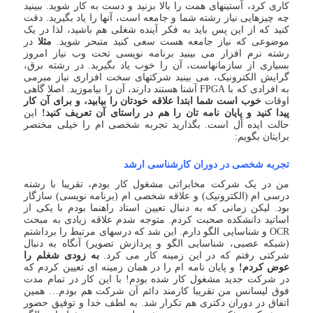
کاری کرد، آستینهای همت را بالا بزنید و دست به کار شوید. ببینید
چه چیزهایی نیاز رشته شما و جامعه است، آنها را یاد بگیرید. دقت
کنید که از این پس باید به فکر آینده شغلی هم باشید، لذا در یک
موضوعی که نیاز جامعه هست سعی کنید متبحر شوید.
مثلا
در
رشته نرم افزار می بینید برنامه نویسی تحت وب نیاز امروز
بسیاری از سازمانهاست، آن را خوب یاد بگیرید. در رشته برق،
گرایش الکترونیک، می بینید شرکتهای سخت افزاری نیاز مبرمی
به افرادی که با FPGA آشنا هستند دارند، آن را بیاموزید. اصلا گاهی
اوقات
خوب است شما ابتدا علاقه خودتان را بیابید، و برای آن کار
پیدا کنید و پایان نامه تان را هم در راستای آن تعریف کنید!
این
حالت ایده آل است. بگذارید تجربه شخصی ام را خیلی مختصر
برایتان بگویم:
تجربه شخصی در دوران کارشناسی ارشد
من در یک شرکت مخابراتی مشغول کار بودم، تقریبا با رشته
درسی ام (الکترونیک) و علاقه شخصی ام (برنامه نویسی) سازگار
بود. لیکن زمانی که به دنبال تعیین استاد راهنما بودم با یکی از
اساتید دانشکده صحبت کردم. متوجه شدم علاقه زیادی به مبحث
OCR و شناسایی الگو دارم. این شد که درسهای مرتبط را برداشتم
(شبکه عصبی، شناسایی الگو و پردازش تصویر) آنگاه به دنبال
شرکتی رفتم که در این زمینه کار می کرد.
به زودی شغلم را
عوض کردم!
و پایان نامه ام را در همان زمینه ای تعیین کردم که
در شرکت جدید مشغول کار شده بودم! با این کار در تمام مدت
فوق لیسانس من تقریبا کارمند دائم آن شرکت هم بودم… همین
اتفاق در دوران دکتری هم تکرار شد. به لطف خدا و توفیق حضور