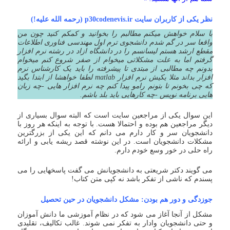
نظر یکی از کاربران سایت p30codenevis.ir (رحمه الله علیه!)
با سلام خواهش میکنم مطالبم را بخوانید و کمکم کنید چون من
واقعا سر در گم شدم دانشجوی ترم اول مهندسی فناوری اطلاعات
مقطع ارشد هستم لیسانسم را در دانشگاه ازاد در رشته نرم افزار
گرفتم اما به علت مشکلاتی میخوام از صفر شروع کنم میخوام
بدونم چه مطالبی از مبتدی تا پیشرفته را باید یک کارشناس نرم
افزار بداند مثلا یکیش نرم افزار matlab لطفا خواهشا از ابتدا بگید
که چی بخونم تا بتونم رامو پیدا کنم چه نرم افزار هایی -چه زبان
هایی برنامه نویس -چه کارهایی باید بلد باشم.
این سوال یکی از مراجعین سایت است که البته سوال بسیاری از
دیگر مراجعین هم بوده و احتمالا هست. با توجه به اینکه هر روز با
دانشجویان سر و کار دارم می دانم که این یکی از بزرگترین
مشکلات دانشجویان است. در این نوشته قصد ریشه یابی و ارائه
راه حلی در خور وسع خودم دارم.
می گویند دکتر شریعتی به دانشجویانش می گفت پاسخهایی را می
پسندم که ناشی از تفکر باشد نه کپی متن کتاب!
جوزدگی و دور هم بودن: مشکل دانشجویان در حین تحصیل
مشکل از آنجا آغاز می شود که در نظام آموزشی ما دانش آموزان
و حتی دانشجویان وادار به تفکر نمی شوند. غالب تکالیف، تقلیدی