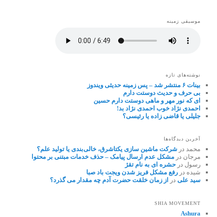
موسیقی زمینه
نوشته‌های تازه
بینات ۶ منتشر شد – پس زمینه حدیثی ویندوز
بی حرف و حدیث دوستت دارم
ای که نور مهر و ماهی دوستت دارم حسین
احمدی نژاد خوب احمدی نژاد بد!
جلیلی یا قاضی زاده یا رئیسی؟
آخرین دیدگاه‌ها
محمد
در
شرکت ماشین سازی یکتاشرق، خالی‌بندی یا تولید علم؟
مرجان
در
مشکل عدم ارسال پیامک – حذف خدمات مبتنی بر محتوا
رسول
در
حشره ای به نام تقژ
شیده
در
رفع مشکل فریز شدن ویجت باد صبا
سید علی
در
از زمان خلقت حضرت آدم چه مقدار می گذرد؟
SHIA MOVEMENT
Ashura