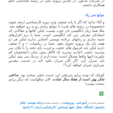
در شرکت مذکور، در چندین پروژه ملی در زمینه شناسایی الگو
همکاری داشتم.
موانع سر راه
و آمّا! بدانید که اگر با پایه ضعیف وارد دوره کارشناسی ارشد شوید
(مخصوصا در رشته های فنی) با موانع زیادی رو به رو خواهید شد.
مثلا شما زبان انگلیسی تان خوب نیست، لیکن کتابها و مقالاتی که
استادتان معرفی می کند انگلیسی است. شما با نرم افزارهای
شبیه سازی و زبانهای برنامه نویسی آشنایی ندارید لیکن هر دو
هفته باید یک پروژه تحویل دهید. شما در ریاضیات ۱ و ۲ ضعف
دارید لیکن باید فرمول های عجیب و غریب پای تخته را با تکان سر
بپذیرید. (یعنی ناچارید بپذیرید که لااقل پیش سایر دانشجویان کم
نیاورید) اینها واقعا مشکل است؛ بنده دارم از نزدیک می بینم. لیکن
باید جبران کرد. اگر الان جبران نکنید لابد در خدمت مقدس
سربازی جبران خواهید کرد؟!
کوچک که بودم برایم پذیرفتن این حدیث خیلی سخت بود:
ساعتی
تفکر بهتر است از هفتاد سال عبادت
. الان سالهاست که دیگر برایم
سخت نیست!
منتشرشده در
آموزشی
٬
روزنوشت
|
برچسب‌شده
برنامه نویسی
٬
تفکر
٬
دانشجو
٬
دانشگاه
٬
شغل
٬
فوق لیسانس
٬
کارشناسی ارشد
|
۲۱
پاسخ