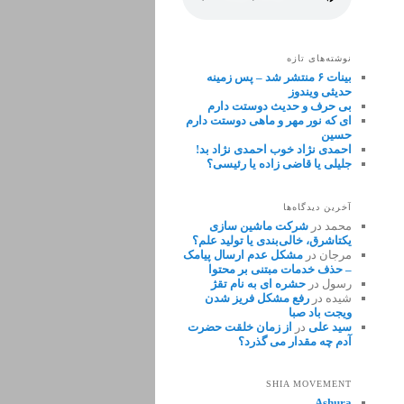
نوشته‌های تازه
بینات ۶ منتشر شد – پس زمینه
حدیثی ویندوز
بی حرف و حدیث دوستت دارم
ای که نور مهر و ماهی دوستت دارم
حسین
احمدی نژاد خوب احمدی نژاد بد!
جلیلی یا قاضی زاده یا رئیسی؟
آخرین دیدگاه‌ها
محمد
در
شرکت ماشین سازی
یکتاشرق، خالی‌بندی یا تولید علم؟
مرجان
در
مشکل عدم ارسال پیامک
– حذف خدمات مبتنی بر محتوا
رسول
در
حشره ای به نام تقژ
شیده
در
رفع مشکل فریز شدن
ویجت باد صبا
سید علی
در
از زمان خلقت حضرت
آدم چه مقدار می گذرد؟
SHIA MOVEMENT
Ashura