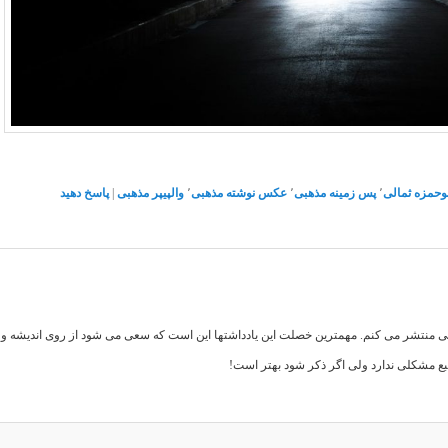
بوحمزه ثمالی
٬
پس زمینه مذهبی
٬
عکس نوشته مذهبی
٬
والپیپر مذهبی
|
پاسخ دهید
اهی منتشر می کنم. مهمترین خصلت این یادداشتها این است که سعی می شود از روی اندیشه و تف
بع مشکلی ندارد ولی اگر ذکر شود بهتر است!