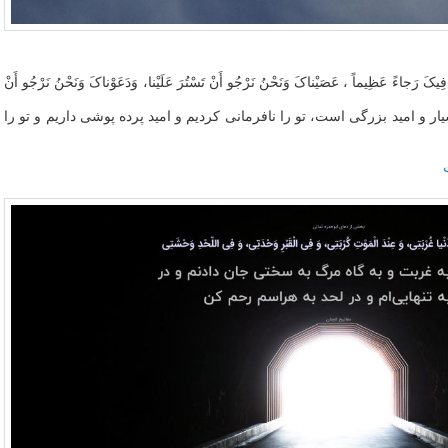
لَنا فِیکَ رَجاءً عَظِیماً ، عَصَیْناکَ وَنَحْنُ نَرْجُو أَنْ تَسْتُرَ عَلَیْنا، وَدَعَوْناکَ وَنَحْنُ نَرْجُو أَنْ
ار و امید بزرگی است، تو را نافرمانی کردیم و امید پرده پوشی داریم و تو را