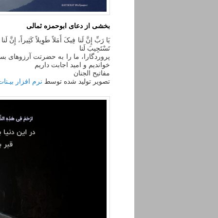
بخشی از دعای ابوحمزه ثمالی
یَا رَبِّ إِنَّ لَنا فِیکَ أَمَلاً طَوِیلاً کَثِیراً، إِنَّ 
تَسْتَجِیبَ لَنا
پروردگارا، ما را به حضرتت آرزوهاى بسی
خواندیم و امید اجابت داریم
مفاتیح الجنان
تصویر تولید شده توسط
نرم افزار بیـنات