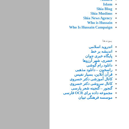
Islam
Shia Blog
Shia Muslims
Shia News Agency
Who is Hussain
Who Is Hussain Campaign
پیوندها
اندروید اسلامی
اندیشه بر خط
پایگاه خبری جوان
خضری، شهر آرزوها
دانلود رام گوشی
راسخون – دانلود مذهبی
قرآن آنلاین، بسیار نفیس
کانال آموزشی دکتر خسروی
کانال سروشی دکتر خسروی
گنجور – گنجینه شعر پارسی
مجموعه داده برای OCR فارسی
موسسه فرهنگی تبیان