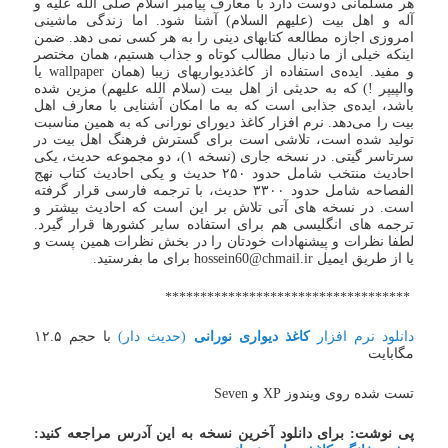
هر مسلمانی دوست دارد با معارف پیامبر اسلام صلی الله علیه و
آله و اهل بیت (علیهم السلام) آشنا شود. اما زندگی ماشینی
امروزی اجازه مطالعه کتابهای دینی را به هر کسی نمی دهد. ضمن
اینکه خیلی از ما دنبال مطالب کوتاه و جذاب هستیم، همان مختصر
و مفید. ایده‌ی استفاده از کاغذدیواریهای زیبا (همان wallpaper یا
والپیپر !) که به حدیثی از اهل بیت (سلام الله علیهم) مزین شده
باشد، ایده‌ی جذابی است که به ما امکان آشنایی با معارف اهل
بیت را می‌دهد. نرم افزار کاغذ دیورای نورانی که به همین مناسبت
تولید شده است، تلاشی است برای گسترش فرهنگ اهل بیت در
سرتاسر گیتی. در نسخه جاری (نسخه ۱)، دو مجموعه حدیث، یکی
احادیث منتخب شامل حدود ۲۵۰ حدیث و یکی احادیث کتاب نهج
الفصاحه شامل حدود ۳۳۰۰ حدیث، با ترجمه فارسی قرار گرفته
است. در نسخه های آتی تلاش بر این است که احادیث بیشتر و
ترجمه های انگلیسی هم برای استفاده سایر کشورها قرار گیرد.
لطفا نظرات و پیشنهادات خودتان را در بخش نظرات همین پست و
یا از طریق ایمیل hossein60@chmail.ir برای ما بفرستید.
***********************************
دانلود نرم افزار
کاغذ دیواری نورانی
(حدیث دار)
با حجم ۱۲.۵
مگابایت
تست شده روی ویندوز XP و Seven
پی نوشت: برای دانلود آخرین نسخه به این آدرس مراجعه کنید: