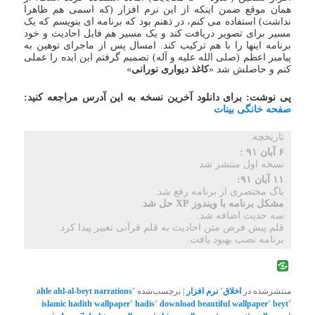
همان موقع ضمن اینکه از این نرم افزار (که اسمی هم ظاهرا
نداشت) استفاده می کنم، در ذهنم بود که برنامه ای بنویسم که یک
مسیر برای تصویر دریافت کند و یک مسیر هم فایل احادیث و خود
برنامه اینها را با هم ترکیب کند. امسال پس از ماجرای توهین به
پیامبر اعظم (صلی الله علیه و آله) تصمیم گرفتم این ایده را عملی
کنم و حاصلش شد «
کاغذ دیواری نورانی
»
پی نوشت: برای دانلود آخرین نسخه به این آدرس مراجعه کنید:
صفحه خانگی بینات
تاریخچه:
۶ آبان ۹۱ :
نسخه اول منتشر شد
۱۱ آبان ۹۱:
باگ مختصری از برنامه رفع شد.
مشکل برنامه با ویندوز XP حل شد
.
سه حدیث اضافه شد.
قلم پیش فرض متن احادیث به قلم قرآنی تغییر پیدا کرد.
برنامه نصب بهبود یافت.
منتشرشده در
اخلاق
٬
نرم افزار
|
برچسب‌شده
٬
ahl-al-beyt narrations
ahle
islamic
hadith wallpaper
٬
hadis
٬
download beautiful wallpaper
٬
beyt
٬