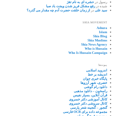
رسول
در
حشره ای به نام تقژ
شیده
در
رفع مشکل فریز شدن ویجت باد صبا
سید علی
در
از زمان خلقت حضرت آدم چه مقدار می گذرد؟
SHIA MOVEMENT
Ashura
Islam
Shia Blog
Shia Muslims
Shia News Agency
Who is Hussain
Who Is Hussain Campaign
پیوندها
اندروید اسلامی
اندیشه بر خط
پایگاه خبری جوان
خضری، شهر آرزوها
دانلود رام گوشی
راسخون – دانلود مذهبی
قرآن آنلاین، بسیار نفیس
کانال آموزشی دکتر خسروی
کانال سروشی دکتر خسروی
گنجور – گنجینه شعر پارسی
مجموعه داده برای OCR فارسی
موسسه فرهنگی تبیان