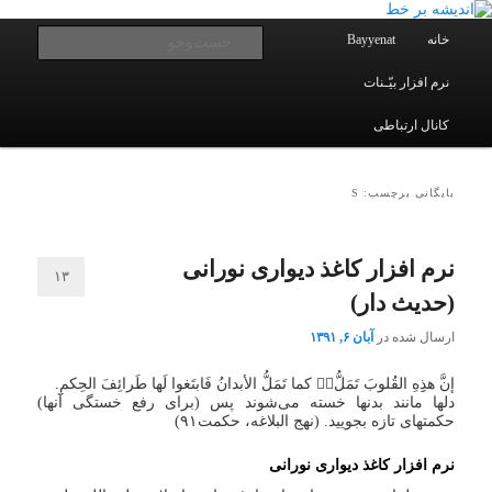
یادداشتهای یک معلم در باب زندگی، اخلاق، اخبار، علم و سیاست
پرش
پرش
به
به
فهرست
جست‌و
خانه
Bayyenat
اصلی
محتوای
محتوای
ثانویه
اصلی
نرم افزار بیّـنات
اندیشه بر خط
کانال ارتباطی
بایگانی برچسب: S
نرم افزار کاغذ دیواری نورانی
۱۳
(حدیث دار)
ارسال شده در
آبان ۶, ۱۳۹۱
إن‎‏َّ هذِِهِ القُلوبَ تَمَلُّ‏‏‎ُّ کما تَمَلُّ الأبدانُ فَابتَغوا لَها طَرائِفَ الحِکمِ.
دلها مانند بدنها خسته می‌شوند پس (برای رفع خستگی آنها)
حکمتهای تازه بجویید. (نهج البلاغه، حکمت۹۱)
نرم افزار
کاغذ دیواری نورانی