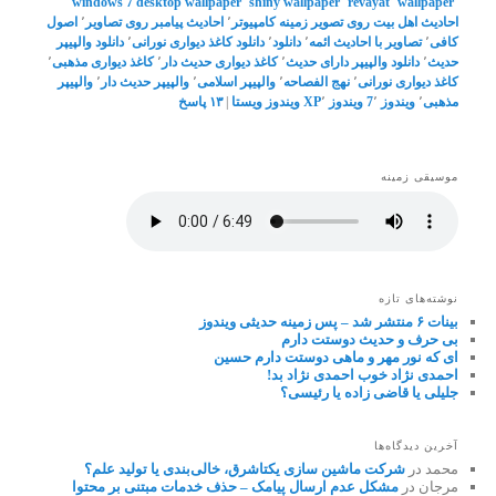
windows 7 desktop wallpaper
٬
shiny wallpaper
٬
revayat
٬
wallpaper
٬
احادیث اهل بیت روی تصویر زمینه کامپیوتر
٬
احادیث پیامبر روی تصاویر
٬
اصول
کافی
٬
تصاویر با احادیث ائمه
٬
دانلود
٬
دانلود کاغذ دیواری نورانی
٬
دانلود والپیپر
حدیث
٬
دانلود والپیپر دارای حدیث
٬
کاغذ دیواری حدیث دار
٬
کاغذ دیواری مذهبی
٬
کاغذ دیواری نورانی
٬
نهج الفصاحه
٬
والپیپر اسلامی
٬
والپیپر حدیث دار
٬
والپیپر
مذهبی
٬
ویندوز 7
٬
ویندوز XP
٬
ویندوز ویستا
|
۱۳
پاسخ
موسیقی زمینه
نوشته‌های تازه
بینات ۶ منتشر شد – پس زمینه حدیثی ویندوز
بی حرف و حدیث دوستت دارم
ای که نور مهر و ماهی دوستت دارم حسین
احمدی نژاد خوب احمدی نژاد بد!
جلیلی یا قاضی زاده یا رئیسی؟
آخرین دیدگاه‌ها
محمد
در
شرکت ماشین سازی یکتاشرق، خالی‌بندی یا تولید علم؟
مرجان
در
مشکل عدم ارسال پیامک – حذف خدمات مبتنی بر محتوا