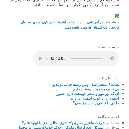
این موضوع درد دل خیلی از آدمها در محیط مجازی است ولی بد
نیست هر از چند گاهی تکرار شود شاید که مفید افتد!
منتشرشده در
آموزشی
|
برچسب‌شده
اینترنت
٬
حق کپی
٬
دزدی
٬
محتوای
فارسی
٬
وبلاگستان فارسی
|
پاسخ دهید
موسیقی زمینه
نوشته‌های تازه
بینات ۶ منتشر شد – پس زمینه حدیثی ویندوز
بی حرف و حدیث دوستت دارم
ای که نور مهر و ماهی دوستت دارم حسین
احمدی نژاد خوب احمدی نژاد بد!
جلیلی یا قاضی زاده یا رئیسی؟
آخرین دیدگاه‌ها
محمد
در
شرکت ماشین سازی یکتاشرق، خالی‌بندی یا تولید علم؟
مرجان
در
مشکل عدم ارسال پیامک – حذف خدمات مبتنی بر محتوا