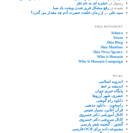
رسول
در
حشره ای به نام تقژ
شیده
در
رفع مشکل فریز شدن ویجت باد صبا
سید علی
در
از زمان خلقت حضرت آدم چه مقدار می گذرد؟
SHIA MOVEMENT
Ashura
Islam
Shia Blog
Shia Muslims
Shia News Agency
Who is Hussain
Who Is Hussain Campaign
پیوندها
اندروید اسلامی
اندیشه بر خط
پایگاه خبری جوان
خضری، شهر آرزوها
دانلود رام گوشی
راسخون – دانلود مذهبی
قرآن آنلاین، بسیار نفیس
کانال آموزشی دکتر خسروی
کانال سروشی دکتر خسروی
گنجور – گنجینه شعر پارسی
مجموعه داده برای OCR فارسی