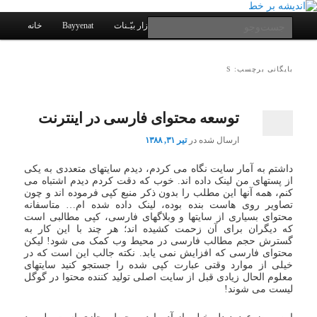
یادداشتهای یک معلم در باب زندگی، اخلاق، اخبار، علم و سیاست
پرش
پرش
به
به
فهرست
جست‌وجو
کانال ارتباطی
نرم افزار بیّـنات
Bayyenat
خانه
اصلی
محتوای
محتوای
ثانویه
اصلی
اندیشه بر خط
بایگانی برچسب: S
توسعه محتوای فارسی در اینترنت
ارسال شده در
تیر ۳۱, ۱۳۸۸
داشتم به آمار سایت نگاه می کردم، دیدم سایتهای متعددی به یکی
از پستهای من لینک داده اند. خوب که دقت کردم دیدم اشتباه می
کنم، همه آنها این مطلب را بدون ذکر منبع کپی فرموده اند و چون
تصاویر روی هاست بنده بوده، لینک داده شده ام… متاسفانه
محتوای بسیاری از سایتها و وبلاگهای فارسی، کپی مطالبی است
که دیگران برای آن زحمت کشیده اند؛ هر چند با این کار به
گسترش حجم مطالب فارسی در محیط وب کمک می شود! لیکن
محتوای فارسی که افزایش نمی یابد. نکته جالب این است که در
خیلی از موارد وقتی عبارت کپی شده را جستجو کنید سایتهای
معلوم الحال زیادی قبل از سایت اصلی تولید کننده محتوا در گوگل
لیست می شوند!