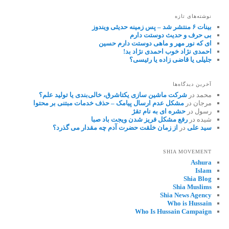
نوشته‌های تازه
بینات ۶ منتشر شد – پس زمینه حدیثی ویندوز
بی حرف و حدیث دوستت دارم
ای که نور مهر و ماهی دوستت دارم حسین
احمدی نژاد خوب احمدی نژاد بد!
جلیلی یا قاضی زاده یا رئیسی؟
آخرین دیدگاه‌ها
محمد
در
شرکت ماشین سازی یکتاشرق، خالی‌بندی یا تولید علم؟
مرجان
در
مشکل عدم ارسال پیامک – حذف خدمات مبتنی بر محتوا
رسول
در
حشره ای به نام تقژ
شیده
در
رفع مشکل فریز شدن ویجت باد صبا
سید علی
در
از زمان خلقت حضرت آدم چه مقدار می گذرد؟
SHIA MOVEMENT
Ashura
Islam
Shia Blog
Shia Muslims
Shia News Agency
Who is Hussain
Who Is Hussain Campaign