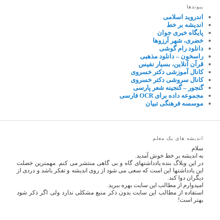
پیوندها
اندروید اسلامی
اندیشه بر خط
پایگاه خبری جوان
خضری، شهر آرزوها
دانلود رام گوشی
راسخون – دانلود مذهبی
قرآن آنلاین، بسیار نفیس
کانال آموزشی دکتر خسروی
کانال سروشی دکتر خسروی
گنجور – گنجینه شعر پارسی
مجموعه داده برای OCR فارسی
موسسه فرهنگی تبیان
اندیشه های یک معلم
سلام
به اندیشه بر خط خوش آمدید.
در این وبلاگ بنده یادداشتهای گاه و بی گاهی منتشر می کنم. مهمترین خصلت
این یادداشتها این است که سعی می شود از روی اندیشه و تفکر باشد و دردی از
دیگران دوا کند.
امیدوارم از مطالب این سایت بهره ببرید.
استفاده از مطالب این سایت بدون ذکر منبع مشکلی ندارد ولی اگر ذکر شود
بهتر است!