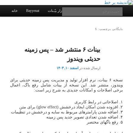
یادداشتهای یک معلم در باب زندگی، اخلاق، اخبار، علم و سیاست
پرش
پرش
به
به
فهرست
جست‌وجو
کانال ارتباطی
نرم افزار بیّـنات
Bayyenat
خانه
اصلی
محتوای
محتوای
ثانویه
اصلی
اندیشه بر خط
بایگانی برچسب: S
بینات ۶ منتشر شد – پس زمینه
حدیثی ویندوز
ارسال شده در
اسفند ۱۰, ۱۴۰۳
نسخه ۶ بینات، نرم افزار تولید و مدیریت پس زمینه حدیثی برای
ویندوز، منتشر شد. این نسخه از بینات شامل رفع باگ، اعمال
برخی اصلاحات و امکانات جدیدی به شرح زیر است:
۱. اصلاحاتی در رابط کاربری
۲. افزوده شدن امکان ایجاد درخشش (glow effect) برای متن
۳. اضافه شدن پارامترهای مربوط به سایه و درخشش در تنظیمات
۴. اضافه شدن تعدادی تصویر جدید پس زمینه
۵. رفع باگهای مختصر