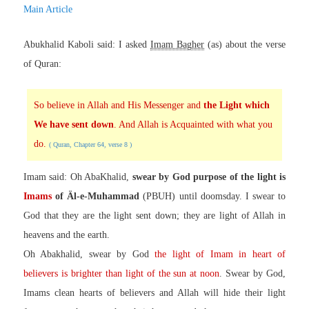
Main Article
Abukhalid Kaboli said: I asked
Imam Bagher
(as) about the verse
of Quran:
So believe in Allah and His Messenger and
the Light which
We have sent down
. And Allah is Acquainted with what you
do.
( Quran, Chapter 64, verse 8 )
Imam said: Oh AbaKhalid,
swear by God purpose of the light is
Imams
of Äl-e-Muhammad
(PBUH) until doomsday. I swear to
God that they are the light sent down; they are light of Allah in
heavens and the earth.
Oh Abakhalid, swear by God
the light of Imam in heart of
believers is brighter than light of the sun at noon
. Swear by God,
Imams clean hearts of believers and Allah will hide their light