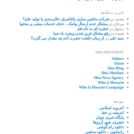
آخرین دیدگاه‌ها
محمد
در
شرکت ماشین سازی یکتاشرق، خالی‌بندی یا تولید علم؟
مرجان
در
مشکل عدم ارسال پیامک – حذف خدمات مبتنی بر محتوا
رسول
در
حشره ای به نام تقژ
شیده
در
رفع مشکل فریز شدن ویجت باد صبا
سید علی
در
از زمان خلقت حضرت آدم چه مقدار می گذرد؟
SHIA MOVEMENT
Ashura
Islam
Shia Blog
Shia Muslims
Shia News Agency
Who is Hussain
Who Is Hussain Campaign
پیوندها
اندروید اسلامی
اندیشه بر خط
پایگاه خبری جوان
خضری، شهر آرزوها
دانلود رام گوشی
راسخون – دانلود مذهبی