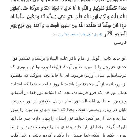
یَشَاءُ فَتُظْلَمُ قُلُوبُهُمْ وَ اللّهِ یَا أَبَا خَالِدٍ لَا یُحِبّنَا عَبْدٌ وَ یَتَوَلّانَا حَتّى یُطَهّرَ
اللّهُ قَلْبَهُ وَ لَا یُطَهّرُ اللّهُ قَلْبَ عَبْدٍ حَتّى یُسَلّمَ لَنَا وَ یَکُونَ سِلْماً لَنَا
فَإِذَا کَانَ سِلْماً لَنَا سَلّمَهُ اللّهُ مِنْ شَدِیدِ الْحِسَابِ وَ آمَنَهُ مِنْ فَزَعِ یَوْمِ
الْقِیَامَهِ الْأَکْبَرِ.
(اصول کافى جلد ۱ صفحه: ۲۷۶ روایه: ۱)
فارسی
ابو خالد کابلی گوید از امام باقر علیه السلام پرسیدم تفسیر قول
خدای عزوجل را ( سوره تغابن آیه ۸ ) (بخدا و رسولش و نوری که
فرستاده‏ایم ایمان آورید) فرمود: ای ابا خالد بخدا سوگند که مقصود
از نور، ائمه از آل محمد(ص) باشند تا روز قیامت، بخدا که ایشانند
همان نور خدا که فرو فرستاده، بخدا که ایشانند نور خدا در آسمانها
و زمین، بخدا ای ابا خالد، نور امام در دل مؤمنین از نور خورشید
تابان در روز، روشن‏تر است، بخدا که ائمه دلهای مؤمنین را منور
سازند و خدا از هر کس خواهد نور ایشان را پنهان دارد، پس دل آنها
تاریک گردد، بخدا ای ابا خالد بنده‏ای ما را دوست ندارد و از ما
پیروی نکند تا اینکه خدا قلبش را پاکیزه کرده باشد و خدا قلب