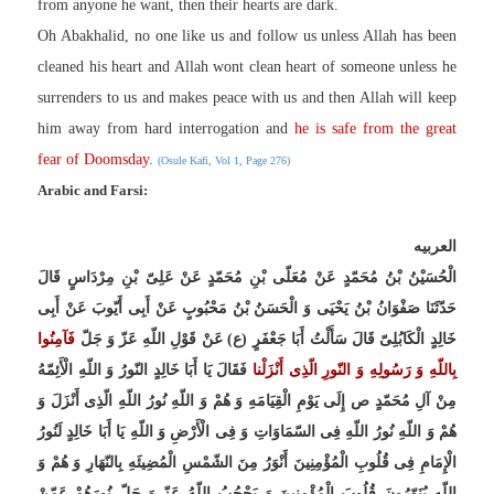
from anyone he want, then their hearts are dark.
Oh Abakhalid, no one like us and follow us unless Allah has been
cleaned his heart and Allah wont clean heart of someone unless he
surrenders to us and makes peace with us and then Allah will keep
him away from hard interrogation and
he is safe from the great
fear of Doomsday
.
(Osule Kafi, Vol 1, Page 276)
Arabic and Farsi:
العربیه
الْحُسَیْنُ بْنُ مُحَمّدٍ عَنْ مُعَلّى بْنِ مُحَمّدٍ عَنْ عَلِیّ بْنِ مِرْدَاسٍ قَالَ
حَدّثَنَا صَفْوَانُ بْنُ یَحْیَى وَ الْحَسَنُ بْنُ مَحْبُوبٍ عَنْ أَبِی أَیّوبَ عَنْ أَبِی
خَالِدٍ الْکَابُلِیّ قَالَ سَأَلْتُ أَبَا جَعْفَرٍ (ع) عَنْ قَوْلِ اللّهِ عَزّ وَ جَلّ
فَآمِنُوا
بِاللّهِ وَ رَسُولِهِ وَ النّورِ الّذِی أَنْزَلْنا
فَقَالَ یَا أَبَا خَالِدٍ النّورُ وَ اللّهِ الْأَئِمّهُ
مِنْ آلِ مُحَمّدٍ ص إِلَى یَوْمِ الْقِیَامَهِ وَ هُمْ وَ اللّهِ نُورُ اللّهِ الّذِی أَنْزَلَ وَ
هُمْ وَ اللّهِ نُورُ اللّهِ فِی السّمَاوَاتِ وَ فِی الْأَرْضِ وَ اللّهِ یَا أَبَا خَالِدٍ لَنُورُ
الْإِمَامِ فِی قُلُوبِ الْمُؤْمِنِینَ أَنْوَرُ مِنَ الشّمْسِ الْمُضِیئَهِ بِالنّهَارِ وَ هُمْ وَ
اللّهِ یُنَوّرُونَ قُلُوبَ الْمُؤْمِنِینَ وَ یَحْجُبُ اللّهُ عَزّ وَ جَلّ نُورَهُمْ عَمّنْ