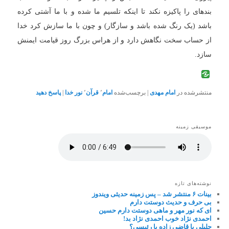
بنده‏ای را پاکیزه نکند تا اینکه تلسیم ما شده و با ما آشتی کرده
باشد (یک رنگ شده باشد و سازگار) و چون با ما سازش کرد خدا
از حساب سخت نگاهش دارد و از هراس بزرگ روز قیامت ایمنش
سازد.
منتشرشده در
امام مهدی
|
برچسب‌شده
امام
٬
قرآن
٬
نور خدا
|
پاسخ دهید
موسیقی زمینه
نوشته‌های تازه
بینات ۶ منتشر شد – پس زمینه حدیثی ویندوز
بی حرف و حدیث دوستت دارم
ای که نور مهر و ماهی دوستت دارم حسین
احمدی نژاد خوب احمدی نژاد بد!
جلیلی یا قاضی زاده یا رئیسی؟