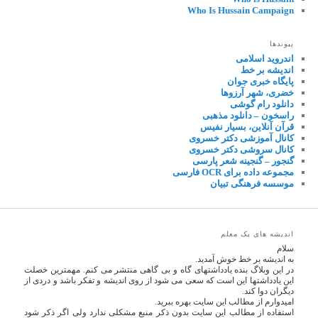
Who Is Hussain Campaign
پیوندها
اندروید اسلامی
اندیشه بر خط
پایگاه خبری جوان
خضری، شهر آرزوها
دانلود رام گوشی
راسخون – دانلود مذهبی
قرآن آنلاین، بسیار نفیس
کانال آموزشی دکتر خسروی
کانال سروشی دکتر خسروی
گنجور – گنجینه شعر پارسی
مجموعه داده برای OCR فارسی
موسسه فرهنگی تبیان
اندیشه های یک معلم
سلام
به اندیشه بر خط خوش آمدید.
در این وبلاگ بنده یادداشتهای گاه و بی گاهی منتشر می کنم. مهمترین خصلت
این یادداشتها این است که سعی می شود از روی اندیشه و تفکر باشد و دردی از
دیگران دوا کند.
امیدوارم از مطالب این سایت بهره ببرید.
استفاده از مطالب این سایت بدون ذکر منبع مشکلی ندارد ولی اگر ذکر شود