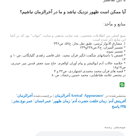
آیا ممکن است ظهور نزدیک نباشد و ما در آخرالزمان نباشیم؟
منابع و مآخذ:
منبع اصلی من اطلاعات شخصی، چند سایت مذهبی و سایت “جواب” بود که در آنجا
این منابع ذکر شده است:
1. مشارق الانوار بُرسی، طبق نقل بحار، ج۵۷، ص۳۳۶
* تفسیر المیزان، ج۴،ص۲۳۸و۲۳۹
* تفسیر نمونه
* قصص یا داستانهای شگفت انگیز قرآن مجید، علی قاضی زاهدی گلپایگانی، ص۱۰ و
۱۳
* خلاصه حالات آدم ابوالبشر و پیام آوران اوالعزم، حاج سید جعفر قدس میر حیدری،
ص۱۷و۱۸
* قصه های قرآن،محمد محمدی اشتهاردی، ص۴۲ و ۴
در محضر علامه طباطبایی، محمد حسین رخشاد، ص۸۰
منتشرشده در
٬
Appearance
٬
Arrival
آخرالزمان
|
برچسب‌شده
آخرالزمان
٬
آفرینش آدم
٬
زمان خلقت حضرت آدم
٬
زمان ظهور
٬
عمر انسان
٬
عمر نوع بشر
|
۲۳۵
پاسخ
موسیقی زمینه