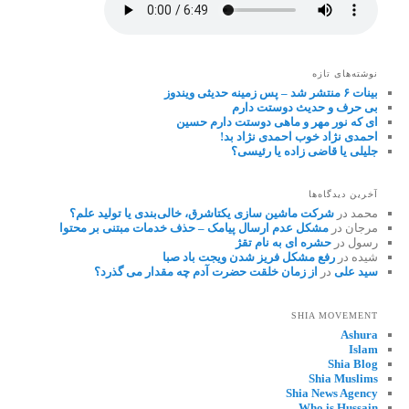
نوشته‌های تازه
بینات ۶ منتشر شد – پس زمینه حدیثی ویندوز
بی حرف و حدیث دوستت دارم
ای که نور مهر و ماهی دوستت دارم حسین
احمدی نژاد خوب احمدی نژاد بد!
جلیلی یا قاضی زاده یا رئیسی؟
آخرین دیدگاه‌ها
محمد
در
شرکت ماشین سازی یکتاشرق، خالی‌بندی یا تولید علم؟
مرجان
در
مشکل عدم ارسال پیامک – حذف خدمات مبتنی بر محتوا
رسول
در
حشره ای به نام تقژ
شیده
در
رفع مشکل فریز شدن ویجت باد صبا
سید علی
در
از زمان خلقت حضرت آدم چه مقدار می گذرد؟
SHIA MOVEMENT
Ashura
Islam
Shia Blog
Shia Muslims
Shia News Agency
Who is Hussain