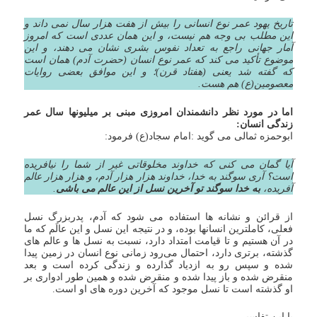
تاریخ یهود عمر نوع انسانی را بیش از هفت هزار سال نمی داند و
این مطلب بی وجه هم نیست، و این همان عددی است که امروز
آمار جهانی راجع به تعداد نفوس بشری نشان می دهند، و این
موضوع تأکید می کند که عمر نوع انسان (حضرت آدم) همان است
که گفته شد یعنی (هفتاد قرن)؛ و این موافق بعضی روایات
معصومین(ع) هم هست.
اما در مورد نظر دانشمندان امروزی مبنی بر میلیونها سال عمر
زندگی انسان:
ابوحمزه ثمالی می گوید :امام سجاد(ع) فرمود:
آیا گمان می کنی که خداوند مخلوقاتی غیر از شما را نیافریده
است؟ آری سوگند به خدا، خداوند هزار هزار آدم، و هزار هزار عالم
آفریده،
به خدا سوگند تو آخرین نسل از این عالم می باشی
.
از قرائن و نشانه ها استفاده می شود که آدم، پدربزرگ نسل
فعلی، کاملترین انسانها بوده، و در نتیجه این نسل و این عالَم که ما
در آن هستیم و تا قیامت امتداد دارد، نسبت به نسل ها و عالم های
گذشته، برتری دارد، احتمال می‌رود زمانی نوع انسان در زمین پیدا
شده و سپس رو به ازدیاد گذارده و زندگی کرده است و بعد
منقرض شده و باز پیدا شده و منقرض شده و همین طور ادواری بر
او گذشته است تا نسل موجود که آخرین دوره های او است.
با این تفاسیر