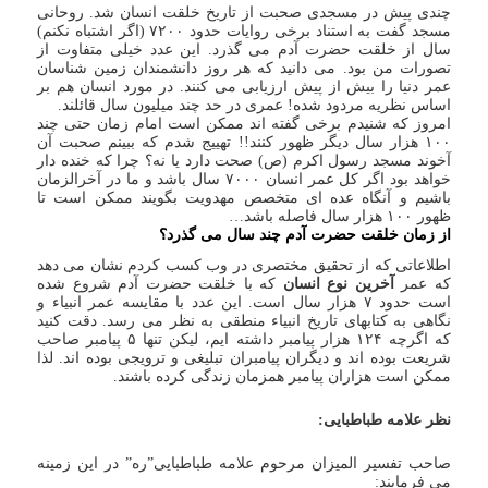
چندی پیش در مسجدی صحبت از تاریخ خلقت انسان شد. روحانی
مسجد گفت به استناد برخی روایات حدود ۷۲۰۰ (اگر اشتباه نکنم)
سال از خلقت حضرت آدم می گذرد. این عدد خیلی متفاوت از
تصورات من بود. می دانید که هر روز دانشمندان زمین شناسان
عمر دنیا را بیش از پیش ارزیابی می کنند. در مورد انسان هم بر
اساس نظریه مردود شده! عمری در حد چند میلیون سال قائلند.
امروز که شنیدم برخی گفته اند ممکن است امام زمان حتی چند
۱۰۰ هزار سال دیگر ظهور کنند!! تهییج شدم که ببینم صحبت آن
آخوند مسجد رسول اکرم (ص) صحت دارد یا نه؟ چرا که خنده دار
خواهد بود اگر کل عمر انسان ۷۰۰۰ سال باشد و ما در آخرالزمان
باشیم و آنگاه عده ای متخصص مهدویت بگویند ممکن است تا
ظهور ۱۰۰ هزار سال فاصله باشد…
از زمان خلقت حضرت آدم چند سال می گذرد؟
اطلاعاتی که از تحقیق مختصری در وب کسب کردم نشان می دهد
که عمر
آخرین نوع انسان
که با خلقت حضرت آدم شروع شده
است حدود ۷ هزار سال است. این عدد با مقایسه عمر انبیاء و
نگاهی به کتابهای تاریخ انبیاء منطقی به نظر می رسد. دقت کنید
که اگرچه ۱۲۴ هزار پیامبر داشته ایم، لیکن تنها ۵ پیامبر صاحب
شریعت بوده اند و دیگران پیامبران تبلیغی و ترویجی بوده اند. لذا
ممکن است هزاران پیامبر همزمان زندگی کرده باشند.
نظر علامه طباطبایی:
صاحب تفسیر المیزان مرحوم علامه طباطبایی”ره” در این زمینه
می فرمایند: