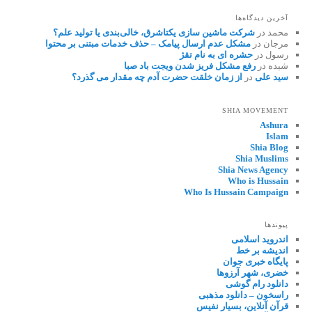
آخرین دیدگاه‌ها
محمد
در
شرکت ماشین سازی یکتاشرق، خالی‌بندی یا تولید علم؟
مرجان
در
مشکل عدم ارسال پیامک – حذف خدمات مبتنی بر محتوا
رسول
در
حشره ای به نام تقژ
شیده
در
رفع مشکل فریز شدن ویجت باد صبا
سید علی
در
از زمان خلقت حضرت آدم چه مقدار می گذرد؟
SHIA MOVEMENT
Ashura
Islam
Shia Blog
Shia Muslims
Shia News Agency
Who is Hussain
Who Is Hussain Campaign
پیوندها
اندروید اسلامی
اندیشه بر خط
پایگاه خبری جوان
خضری، شهر آرزوها
دانلود رام گوشی
راسخون – دانلود مذهبی
قرآن آنلاین، بسیار نفیس