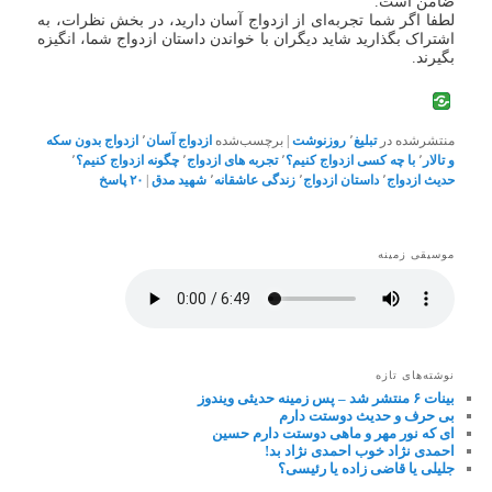
ضامن است.
لطفا اگر شما تجربه‌ای از ازدواج آسان دارید، در بخش نظرات، به
اشتراک بگذارید شاید دیگران با خواندن داستان ازدواج شما، انگیزه
بگیرند.
منتشرشده در
تبلیغ
٬
روزنوشت
|
برچسب‌شده
ازدواج آسان
٬
ازدواج بدون سکه
و تالار
٬
با چه کسی ازدواج کنیم؟
٬
تجربه های ازدواج
٬
چگونه ازدواج کنیم؟
٬
حدیث ازدواج
٬
داستان ازدواج
٬
زندگی عاشقانه
٬
شهید مدق
|
۲۰
پاسخ
موسیقی زمینه
نوشته‌های تازه
بینات ۶ منتشر شد – پس زمینه حدیثی ویندوز
بی حرف و حدیث دوستت دارم
ای که نور مهر و ماهی دوستت دارم حسین
احمدی نژاد خوب احمدی نژاد بد!
جلیلی یا قاضی زاده یا رئیسی؟