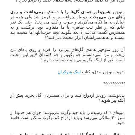
کرده من به گل‌ها خیره شدم، پیاده شده تا گل‌ها را برایم بخرد ?.
منوچهر
همین‌طور همه‌ی گل‌ها را با دستش برمی‌داشت و روی
پاهای من می‌ریخت
. دو بار چراغ سبز و قرمز شد ولی همه در
خیابان به ما نگاه می‌کردند و سوت و کف می‌زدند?. حتی یک نفر
خانم که از نظر تیپ ظاهری با ما متفاوت بود، برگشت و به
همسرش گفت: می‌بینی؟ بعد بگویید بچه حزب‌اللهی‌ها محبت بلد
نیستند و به همسرانشان ابراز محبت نمی‌کنند?!
آن روز منوچهر همه‌ی گل‌های پیرمرد را خرید و روی پاهای من
ریخت و من نمی‌دانستم چه بگویم و چه کلمه‌ای لایق این محبت
است. غیر از اینکه بگویم بی‌نهایت دوستت دارم ?.
شهید منوچهر مدق، کتاب
اینک شوکران
????????????
پی‌نوشت: زودتر ازدواج کنید و برای همسرتان گل بخرید
پیش از
آنکه پیر شوید
?
میوه‌ای ? که رسیده را باید چید وگرنه می‌پوسد! جوان هم حدودا از
سن ۲۰ سالگی می‌رسد و باید ازدواج کند وگرنه ممکن است فاسد
‌شود.
بی‌خیالِ رسوم مادی‌گرایان و #حرف_مردم شوید و طرحی نو