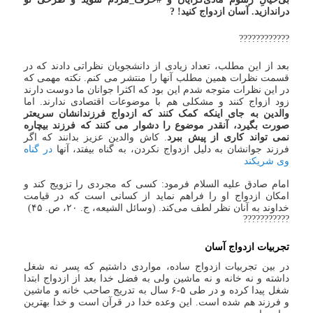
دراندازید. آسان ازدواج کنید! ?
????????????
بعد از این مطلب، تعداد زیادی از دانشجویان نظراتی دادند که در
قسمت نظرات همین مطلب آنها را منتشر می کنم. نکته مهمی که
در این نظرات متوجه شدم این بود که اکثرا جوانان ما دوست دارند
زود ازواج کنند و مشکلی هم با موضوعات اقتصادی ندارند. اما
والدین به جای اینکه کمک کنند که ازدواج فرزندانشان سریعتر
صورت بگیرد، آنقدر موضوع را دشوار می کنند که فرزند بیچاره
نمی تواند کاری از پیش ببرد
. کاش والدین عزیز بدانند که اگر
فرزند جوانشان به دلیل ازدواج نکردن، به گناه بیفتد، آنها
در گناه
وی شریکند
امام صادق علیه السلام فرمود: کسی که مجردی را تزویج کند و
امکان ازدواج او را فراهم نماید از کسانی است که در قیامت
خداوند به آنان نظر لطف می‌کند. (وسائل الشیعه، ج. ۲۰، ص. ۴۵)
???????????
تجربیات ازدواج آسان
در بین تجربیات ازدواج ساده، مواردی داشتیم که پسر نه شغل
داشته و نه خانه و نه ماشین ولی به فضل خدا بعد از ازدواج ابتدا
شغل پیدا کرده و در طی ۵-۶ سال به تدریج صاحب خانه و ماشین
و فرزند هم شده است. این وعده خدا در قرآن است و خدا بهترین