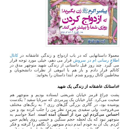
معمولا داستانهایی که در باب ازدواج و زندگی عاشقانه در
کانال
اطلاع رسانی ام در سروش
قرار می دهم، خیلی مورد توجه قرار
می گیرد. چند روز قبل داستانی از زندگی شهید منوچهر مدق در
کانالم قرار دادم و باز هم با انبوهی از نظرات دانشجویان و
مخاطبین کانال روبرو شدم. ابتدا داستان را بخوانید:
#داستانک عاشقانه از زندگی یک شهید
پشت چراغ قرمز خیابان شریعتی ایستاده بودیم و منوچهر هم
صحبت می‌کرد. کنار خیابان یک پیرمردی که سرتاپا سفید ? یکدست
پوشیده بود، در گالری بزرگی گل‌های رزی ? به رنگ‌های مختلف
می‌فروخت. ولی سفیدی پیرمرد نظر من را جلب کرده بود و من
احساس می‌کردم این مرد از آسمان آمده است
. اصلا حواسم به
منوچهر نبود که یک لحظه حجم سنگین و خیسی روی پاهایم حس
کردم. یک آن به خودم آمدم دیدم منوچهر ردّ نگاهم را گرفته و فکر