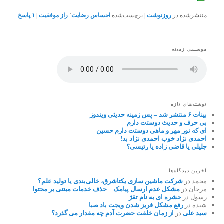
منتشرشده در
روزنوشت
|
برچسب‌شده
احساس رضایت
٬
راز موفقیت
|
۱
پاسخ
موسیقی زمینه
نوشته‌های تازه
بینات ۶ منتشر شد – پس زمینه حدیثی ویندوز
بی حرف و حدیث دوستت دارم
ای که نور مهر و ماهی دوستت دارم حسین
احمدی نژاد خوب احمدی نژاد بد!
جلیلی یا قاضی زاده یا رئیسی؟
آخرین دیدگاه‌ها
محمد
در
شرکت ماشین سازی یکتاشرق، خالی‌بندی یا تولید علم؟
مرجان
در
مشکل عدم ارسال پیامک – حذف خدمات مبتنی بر محتوا
رسول
در
حشره ای به نام تقژ
شیده
در
رفع مشکل فریز شدن ویجت باد صبا
سید علی
در
از زمان خلقت حضرت آدم چه مقدار می گذرد؟