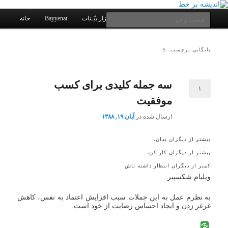
یادداشتهای یک معلم در باب زندگی، اخلاق، اخبار، علم و سیاست
پرش
پرش
به
به
فهرست
جست‌وجو
کانال ارتباطی
نرم افزار بیّـنات
Bayyenat
خانه
اصلی
محتوای
محتوای
ثانویه
اصلی
اندیشه بر خط
بایگانی برچسب: S
سه جمله کلیدی برای کسب
۱
موفقیت
ارسال شده در
آبان ۱۹, ۱۳۸۸
بیشتر از دیگران بدان،
بیشتر از دیگران کار کن،
کمتر از دیگران انتظار داشته باش
ویلیام شکسپیر
به نظرم عمل به این جملات سبب افزایش اعتماد به نفس، کاهش
غرغر زدن و ایجاد احساس رضایت از خود است.