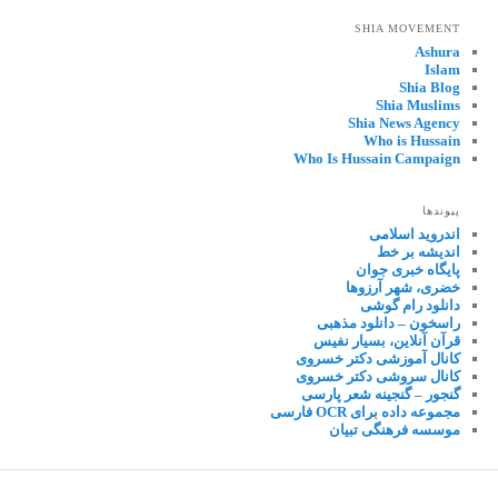
SHIA MOVEMENT
Ashura
Islam
Shia Blog
Shia Muslims
Shia News Agency
Who is Hussain
Who Is Hussain Campaign
پیوندها
اندروید اسلامی
اندیشه بر خط
پایگاه خبری جوان
خضری، شهر آرزوها
دانلود رام گوشی
راسخون – دانلود مذهبی
قرآن آنلاین، بسیار نفیس
کانال آموزشی دکتر خسروی
کانال سروشی دکتر خسروی
گنجور – گنجینه شعر پارسی
مجموعه داده برای OCR فارسی
موسسه فرهنگی تبیان