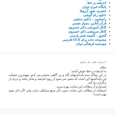
اندیشه بر خط
پایگاه خبری جوان
خضری، شهر آرزوها
دانلود رام گوشی
راسخون – دانلود مذهبی
قرآن آنلاین، بسیار نفیس
کانال آموزشی دکتر خسروی
کانال سروشی دکتر خسروی
گنجور – گنجینه شعر پارسی
مجموعه داده برای OCR فارسی
موسسه فرهنگی تبیان
اندیشه های یک معلم
سلام
به اندیشه بر خط خوش آمدید.
در این وبلاگ بنده یادداشتهای گاه و بی گاهی منتشر می کنم. مهمترین خصلت
این یادداشتها این است که سعی می شود از روی اندیشه و تفکر باشد و دردی از
دیگران دوا کند.
امیدوارم از مطالب این سایت بهره ببرید.
استفاده از مطالب این سایت بدون ذکر منبع مشکلی ندارد ولی اگر ذکر شود
بهتر است!