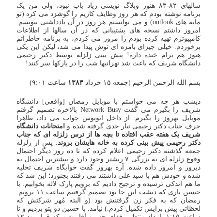
سالهای ۸۲-۸۳ هنوز وبلاگ نویسی زیاد باب نبود، ولی من یک
برنامه نوشته بودم که هر روز وظایف کاریم را گوشزد می کرد (تو
مایه های outlook) و می توانستم هر روز در آن یادداشتی بنویسم.
امروز داشتم نسخه های پشتیبانی که در آن سالها از اطلاعات
کامپیوترم تهیه کرده بودم را مرور می کردم، به برنامه خاطراتم
برخوردم. خیلی چیزای بامزه ای توش پیدا می شد، لیکن این یکی
هنوز هم برام خنده داره! پیش بینی زلزله توسط دکتر رحیمی
دانشگاه شریف که باعث شد تهرانیها شب را در پارکها سر کنند!
بسم الله الرحمن الرحیم (جمعه ۱۵ خرداد
۱۳۸۳
ساعت ۹:۰۱)
دیشب هر چه می خواستم با موبایل رمضان [واقعی] دانشگاه
شریف را بگیرم می گفت Network Busy بالاخره تصمیم گرفتم
موبایل بهروز را بگیرم. از داخل اتوبوس جواب می داد، ظاهرا
حرف جناب دکتر رحیمی تبار جدی گرفته شده و
امتحانات دانشگاه
شریف یک هفته عقب افتاده تا بچه ها از ترس زلزله ای که جناب
دکتر رحیمی پیش بینی کرده به خانه هایشان بروند
. پس از زلزله
جمعه گذشته دکتر رحیمی اعلام کرده که تا ده روز دیگر احتمال
وقوع زلزله ای به بزرگی ۷ ریشتر وجود دارد و بیشترین احتمال به
دیروز و امروز داده شده. آره بهروز گفت خوابگاه شریف تخلیه
شده و خودش هم با سید علی داشتند می رفتند بجنورد؛ این شد که
ما هم اندکی ترسیده و ترجیح دادیم که برویم پارک لاله بخوابیم. با
حسین یاری که دیشب این جا بود تصمیم گرفتیم ساعت ۱۱ برویم.
رمضان که به فکر زن گرفتنش بود (و البته مُهر شرکتش که
لحظاتی پیش برایش تکمیل کردم.) نیامد. با حسین دو پتو بردیم و تا
ساعت ۱:۱۵ بامداد منتظر رفقای حسین آقا بودیم که قرار بود ۱۲