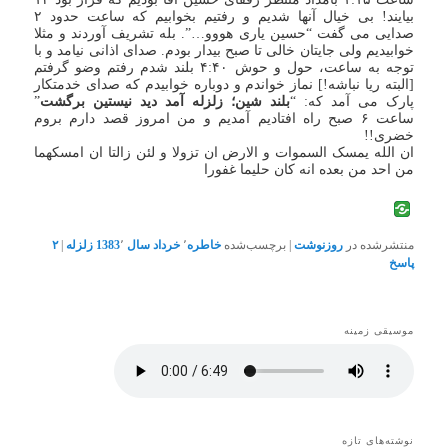
بیایند! بی خیال آنها شدیم و رفتیم بخوابیم که ساعت حدود ۲
صدایی می گفت “حسین یاری هووو…”. بله تشریف آوردند و مثلا
خوابیدیم ولی جایتان خالی تا صبح بیدار بودم. صدای اذانی نیامد و با
توجه به ساعت، حول و حوش ۴:۴۰ بلند شدم رفتم وضو گرفتم
[البته ریا نباشه!] نماز خواندم و دوباره خوابیدم که صدای خدمتکار
پارک می آمد که: “
بلند شین؛ زلزله آمد دید نیستین برگشت
”
ساعت ۶ صبح راه افتادیم آمدیم و من امروز قصد دارم بروم
خضری!!
ان الله یمسک السموات و الارض ان تزولا و لئن زالتا ان امسکهما
من احد من بعده انه کان حلیما غفورا
منتشرشده در
روزنوشت
|
برچسب‌شده
خاطره
٬
خرداد سال 1383
٬
زلزله
|
۲
پاسخ
موسیقی زمینه
نوشته‌های تازه