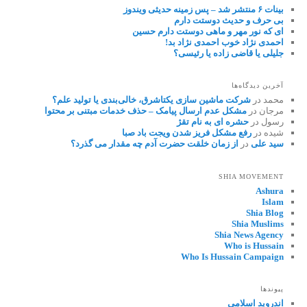
بینات ۶ منتشر شد – پس زمینه حدیثی ویندوز
بی حرف و حدیث دوستت دارم
ای که نور مهر و ماهی دوستت دارم حسین
احمدی نژاد خوب احمدی نژاد بد!
جلیلی یا قاضی زاده یا رئیسی؟
آخرین دیدگاه‌ها
محمد
در
شرکت ماشین سازی یکتاشرق، خالی‌بندی یا تولید علم؟
مرجان
در
مشکل عدم ارسال پیامک – حذف خدمات مبتنی بر محتوا
رسول
در
حشره ای به نام تقژ
شیده
در
رفع مشکل فریز شدن ویجت باد صبا
سید علی
در
از زمان خلقت حضرت آدم چه مقدار می گذرد؟
SHIA MOVEMENT
Ashura
Islam
Shia Blog
Shia Muslims
Shia News Agency
Who is Hussain
Who Is Hussain Campaign
پیوندها
اندروید اسلامی