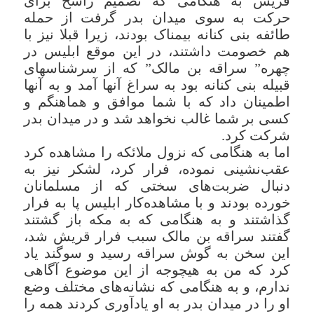
قریش به هنگامى که تصمیم راسخ براى
حرکت به سوى میدان بدر گرفت از حمله
طائفه بنى کنانه بیمناک بودند، زیرا قبلا نیز با
هم خصومت داشتند، در این موقع ابلیس در
چهره” سراقه بن مالک” که از سرشناسهاى
قبیله بنى کنانه بود به سراغ آنها آمد و به آنها
اطمینان داد که با شما موافق و هماهنگم و
کسى بر شما غالب نخواهد شد و در میدان بدر
شرکت کرد.
اما به هنگامى که نزول ملائکه را مشاهده کرد
عقب‌نشینى نموده، فرار کرد، لشکر نیز به
دنبال ضربت‌هاى سختى که از مسلمانان
خورده بودند و با مشاهده‌کار ابلیس پا به فرار
گذاشتند و به هنگامى که به مکه باز گشتند
گفتند سراقه بن مالک سبب فرار قریش شد،
این سخن به گوش سراقه رسید و سوگند یاد
کرد که من به هیچوجه از این موضوع آگاهى
ندارم، و به هنگامى که نشانه‌هاى مختلف وضع
او را در میدان بدر به او یادآورى کردند همه را