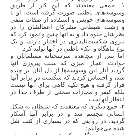
۱- جمعى معتقدند که این کار از طریق
وسوسه‌هاى باطنى صورت گرفته است، او با
وسوسه‌هاى خویش و استفاده از صفات منفى
و زشت شیطانى مشرکان اعمالشان را در
نظرشان جلوه داد و به آنها چنین وانمود کرد که
نیروى شکست‌ناپذیرى در اختیار دارند، و یک
نوع پناهگاه و اتکاء باطنى در آنها تولید کرد.
اما پس از مجاهده سرسختانه مسلمانان و
حوادث اعجاز آمیزى که سبب پیروزى آنها
گردید آثار این وسوسه‌ها از دل آنان بر چیده
شد، و احساس کردند که شکست در برابر آنها
قرار گرفته و هیچ تکیه گاهى براى آنها نیست
بلکه کیفر و مجازات سختى از طرف خدا در
انتظار آنهاست.
۲- جمع دیگرى که معتقدند که شیطان به شکل
انسانى مجسم شد و در برابر آنها آشکار
گردید، در روایتى که در بسیارى از کتب نقل
شده مى‌خوانیم: