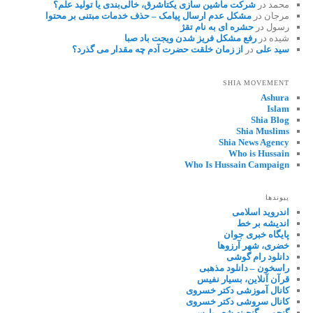
محمد
در
شرکت ماشین سازی یکتاشرق، خالی‌بندی یا تولید علم؟
مرجان
در
مشکل عدم ارسال پیامک – حذف خدمات مبتنی بر محتوا
رسول
در
حشره ای به نام تقژ
شیده
در
رفع مشکل فریز شدن ویجت باد صبا
سید علی
در
از زمان خلقت حضرت آدم چه مقدار می گذرد؟
SHIA MOVEMENT
Ashura
Islam
Shia Blog
Shia Muslims
Shia News Agency
Who is Hussain
Who Is Hussain Campaign
پیوندها
اندروید اسلامی
اندیشه بر خط
پایگاه خبری جوان
خضری، شهر آرزوها
دانلود رام گوشی
راسخون – دانلود مذهبی
قرآن آنلاین، بسیار نفیس
کانال آموزشی دکتر خسروی
کانال سروشی دکتر خسروی
گنجور – گنجینه شعر پارسی