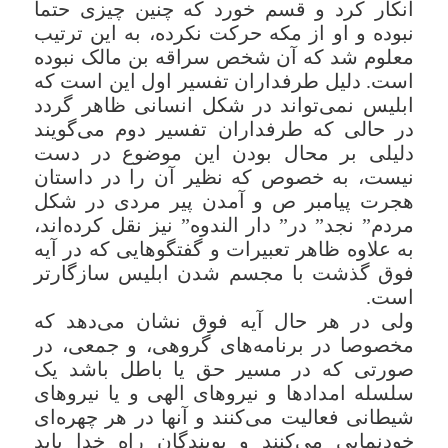
انکار کرد و قسم خورد که چنین چیزى حتما
نبوده و او از مکه حرکت نکرده، به این ترتیب
معلوم شد که آن شخص سراقه بن مالک نبوده
است. دلیل طرفداران تفسیر اول این است که
ابلیس نمى‌تواند در شکل انسانى ظاهر گردد
در حالى که طرفداران تفسیر دوم مى‌گویند
دلیلى بر محال بودن این موضوع در دست
نیست، به خصوص که نظیر آن را در داستان
هجرت پیامبر ص و آمدن پیر مردى در شکل
مردم” نجد” در” دار الندوه” نیز نقل کرده‌اند،
به علاوه ظاهر تعبیرات و گفتگوهایى که در آیه
فوق گذشت با مجسم شدن ابلیس سازگارتر
است.
ولى در هر حال آیه فوق نشان مى‌دهد که
مخصوصا در برنامه‌هاى گروهى، و جمعى، در
صورتى که در مسیر حق یا باطل باشد یک
سلسله امدادها و نیروهاى الهى و یا نیروهاى
شیطانى فعالیت مى‌کنند و آنها در هر چهره‌اى
خودنمایى مى‌کنند و پویندگان راه خدا باید