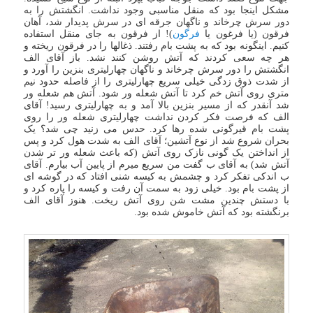
مشکل اینجا بود که منقل مناسبی وجود نداشت. انگشتش را به
دور سرش چرخاند و ناگهان جرقه ای در سرش پدیدار شد، آهان
فرقون (یا فرغون یا
فرگون
)! از فرقون به جای منقل استفاده
کنیم. اینگونه بود که به پشت بام رفتند. ذغالها را در فرقون ریخته و
هر چه سعی کردند که آتش روشن کنند نشد. باز آقای الف
انگشتش را دور سرش چرخاند و ناگهان چهارلیتری بنزین را آورد و
از شدت ذوق زدگی خیلی سریع چهارلیتری را از فاصله حدود نیم
متری روی آتش خم کرد تا آتش شعله ور شود. آتش هم شعله ور
شد آنقدر که از مسیر بنزین بالا آمد و به چهارلیتری رسید! آقای
الف که فرصت فکر کردن نداشت چهارلیتری شعله ور را روی
پشت بام قیرگونی شده رها کرد. حدس می زنید چی شد؟ یک
بحران شروع شد از نوع آتشین؛ آقای الف به شدت هول کرد و پس
از انداختن یک گونی نازک روی آتش (که باعث شعله ور تر شدن
آتش شد) به آقای ب گفت من سریع میرم از پایین آب بیارم. آقای
ب اندکی تفکر کرد و چشمش به کیسه شنی افتاد که در گوشه ای
از پشت بام بود. خیلی زود به سمت آن رفت و کیسه را پاره کرد و
با دستش چندین مشت شن روی آتش ریخت. هنوز آقای الف
برنگشته بود که آتش خاموش شده بود.