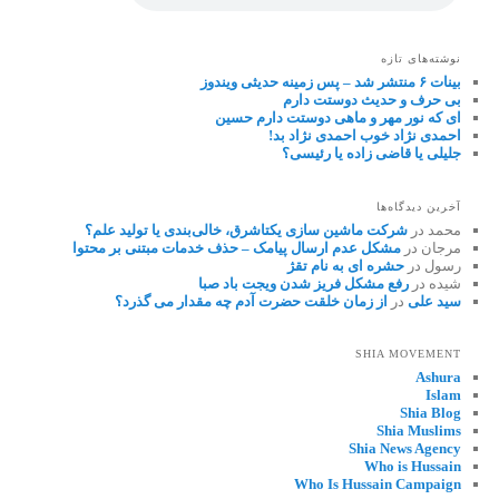
نوشته‌های تازه
بینات ۶ منتشر شد – پس زمینه حدیثی ویندوز
بی حرف و حدیث دوستت دارم
ای که نور مهر و ماهی دوستت دارم حسین
احمدی نژاد خوب احمدی نژاد بد!
جلیلی یا قاضی زاده یا رئیسی؟
آخرین دیدگاه‌ها
محمد
در
شرکت ماشین سازی یکتاشرق، خالی‌بندی یا تولید علم؟
مرجان
در
مشکل عدم ارسال پیامک – حذف خدمات مبتنی بر محتوا
رسول
در
حشره ای به نام تقژ
شیده
در
رفع مشکل فریز شدن ویجت باد صبا
سید علی
در
از زمان خلقت حضرت آدم چه مقدار می گذرد؟
SHIA MOVEMENT
Ashura
Islam
Shia Blog
Shia Muslims
Shia News Agency
Who is Hussain
Who Is Hussain Campaign