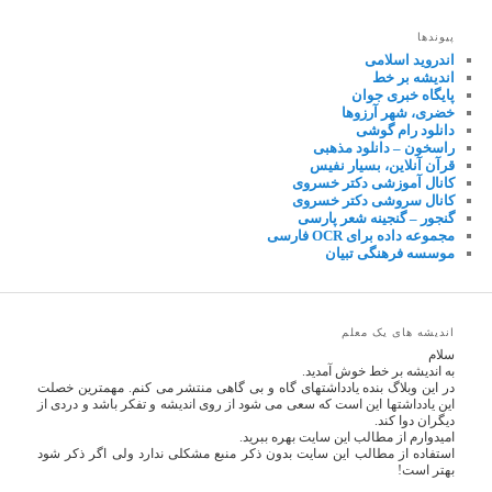
پیوندها
اندروید اسلامی
اندیشه بر خط
پایگاه خبری جوان
خضری، شهر آرزوها
دانلود رام گوشی
راسخون – دانلود مذهبی
قرآن آنلاین، بسیار نفیس
کانال آموزشی دکتر خسروی
کانال سروشی دکتر خسروی
گنجور – گنجینه شعر پارسی
مجموعه داده برای OCR فارسی
موسسه فرهنگی تبیان
اندیشه های یک معلم
سلام
به اندیشه بر خط خوش آمدید.
در این وبلاگ بنده یادداشتهای گاه و بی گاهی منتشر می کنم. مهمترین خصلت
این یادداشتها این است که سعی می شود از روی اندیشه و تفکر باشد و دردی از
دیگران دوا کند.
امیدوارم از مطالب این سایت بهره ببرید.
استفاده از مطالب این سایت بدون ذکر منبع مشکلی ندارد ولی اگر ذکر شود
بهتر است!