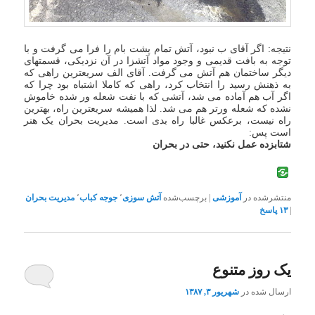
نتیجه: اگر آقای ب نبود، آتش تمام پشت بام را فرا می گرفت و با
توجه به بافت قدیمی و وجود مواد آتشزا در آن نزدیکی، قسمتهای
دیگر ساختمان هم آتش می گرفت. آقای الف سریعترین راهی که
به ذهنش رسید را انتخاب کرد، راهی که کاملا اشتباه بود چرا که
اگر آب هم آماده می شد، آتشی که با نفت شعله ور شده خاموش
نشده که شعله ورتر هم می شد. لذا همیشه سریعترین راه، بهترین
راه نیست، برعکس غالبا راه بدی است. مدیریت بحران یک هنر
است پس:
شتابزده عمل نکنید، حتی در بحران
منتشرشده در
آموزشی
|
برچسب‌شده
آتش سوزی
٬
جوجه کباب
٬
مدیریت بحران
|
۱۳
پاسخ
یک روز متنوع
ارسال شده در
شهریور ۳, ۱۳۸۷