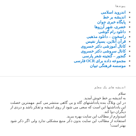
پیوندها
اندروید اسلامی
اندیشه بر خط
پایگاه خبری جوان
خضری، شهر آرزوها
دانلود رام گوشی
راسخون – دانلود مذهبی
قرآن آنلاین، بسیار نفیس
کانال آموزشی دکتر خسروی
کانال سروشی دکتر خسروی
گنجور – گنجینه شعر پارسی
مجموعه داده برای OCR فارسی
موسسه فرهنگی تبیان
اندیشه های یک معلم
سلام
به اندیشه بر خط خوش آمدید.
در این وبلاگ بنده یادداشتهای گاه و بی گاهی منتشر می کنم. مهمترین خصلت
این یادداشتها این است که سعی می شود از روی اندیشه و تفکر باشد و دردی از
دیگران دوا کند.
امیدوارم از مطالب این سایت بهره ببرید.
استفاده از مطالب این سایت بدون ذکر منبع مشکلی ندارد ولی اگر ذکر شود
بهتر است!