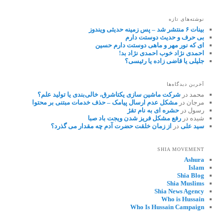
نوشته‌های تازه
بینات ۶ منتشر شد – پس زمینه حدیثی ویندوز
بی حرف و حدیث دوستت دارم
ای که نور مهر و ماهی دوستت دارم حسین
احمدی نژاد خوب احمدی نژاد بد!
جلیلی یا قاضی زاده یا رئیسی؟
آخرین دیدگاه‌ها
محمد
در
شرکت ماشین سازی یکتاشرق، خالی‌بندی یا تولید علم؟
مرجان
در
مشکل عدم ارسال پیامک – حذف خدمات مبتنی بر محتوا
رسول
در
حشره ای به نام تقژ
شیده
در
رفع مشکل فریز شدن ویجت باد صبا
سید علی
در
از زمان خلقت حضرت آدم چه مقدار می گذرد؟
SHIA MOVEMENT
Ashura
Islam
Shia Blog
Shia Muslims
Shia News Agency
Who is Hussain
Who Is Hussain Campaign