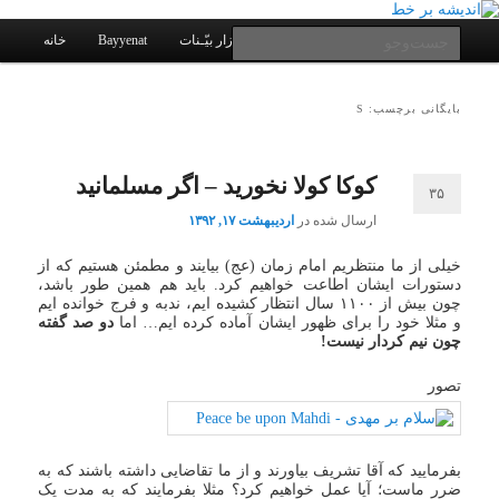
یادداشتهای یک معلم در باب زندگی، اخلاق، اخبار، علم و سیاست
پرش
پرش
به
به
فهرست
جست‌وجو
کانال ارتباطی
نرم افزار بیّـنات
Bayyenat
خانه
اصلی
محتوای
محتوای
ثانویه
اصلی
اندیشه بر خط
بایگانی برچسب: S
کوکا کولا نخورید – اگر مسلمانید
۳۵
ارسال شده در
اردیبهشت ۱۷, ۱۳۹۲
خیلی از ما منتظریم امام زمان (عج) بیایند و مطمئن هستیم که از
دستورات ایشان اطاعت خواهیم کرد. باید هم همین طور باشد،
چون بیش از ۱۱۰۰ سال انتظار کشیده ایم، ندبه و فرج خوانده ایم
و مثلا خود را برای ظهور ایشان آماده کرده ایم… اما
دو صد گفته
چون نیم کردار نیست!
تصور
بفرمایید که آقا تشریف بیاورند و از ما تقاضایی داشته باشند که به
ضرر ماست؛ آیا عمل خواهیم کرد؟ مثلا بفرمایند که به مدت یک