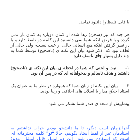
…
یا فایل تلفظ را دانلود نمایید.
هر چند که تیر (سخن) رها شده از کمان دوباره به کمان باز نمی
گردد و با فرض انکه شما نمی دانستید این کلمه دو تلفظ دارد و با
در نظر گرفتن اینکه هیچ انسانی خالی از عیب نیست، ولی خالی از
لطف نبود که ذکر شود بیان این نکته ی (ناصحیح) توسط شما به
چند دلیل
بسیار جای تاسف دارد
:
۱-
نیت و لحنی که شما در لحظه ی بیان این نکته ی (ناصحیح)
داشتید و هدف ناسالم و بدخواهانه ای که در پس آن بود.
۲- بیان این نکته از زبان شما که همواره در نظر ما به عنوان یک
استاد اخلاق مدار با اسلاید های اخلاقی و زیبا بودید.
پیشاپیش از سعه ی صدر شما تشکر می شود
آخرالزمان است دیگر، تا ما دانشجو بودیم جرات نداشتیم به
استادمان غیر از لفظ استاد بگوییم، حالا
“تو”
کلمه محترمانه ای
است که استفاده می شود. این دو ایمیل قابل انتشار بودند؛