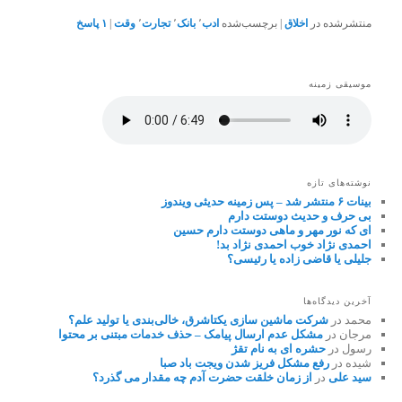
منتشرشده در
اخلاق
|
برچسب‌شده
ادب
٬
بانک
٬
تجارت
٬
وقت
|
۱
پاسخ
موسیقی زمینه
نوشته‌های تازه
بینات ۶ منتشر شد – پس زمینه حدیثی ویندوز
بی حرف و حدیث دوستت دارم
ای که نور مهر و ماهی دوستت دارم حسین
احمدی نژاد خوب احمدی نژاد بد!
جلیلی یا قاضی زاده یا رئیسی؟
آخرین دیدگاه‌ها
محمد
در
شرکت ماشین سازی یکتاشرق، خالی‌بندی یا تولید علم؟
مرجان
در
مشکل عدم ارسال پیامک – حذف خدمات مبتنی بر محتوا
رسول
در
حشره ای به نام تقژ
شیده
در
رفع مشکل فریز شدن ویجت باد صبا
سید علی
در
از زمان خلقت حضرت آدم چه مقدار می گذرد؟