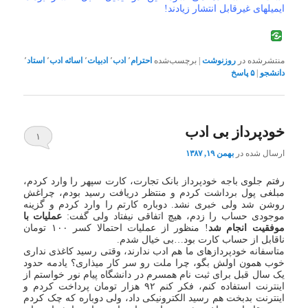
ایمیلهای غیرقابل انتشار زیادند!
منتشرشده در
روزنوشت
|
برچسب‌شده
احترام
٬
ادب
٬
ادبیات
٬
اسائه ادب
٬
استاد
٬
دانشجو
|
۵
پاسخ
خودپرداز بی ادب
۱
ارسال شده در
بهمن ۱۹, ۱۳۸۷
رفتم جلوی باجه خودپرداز بانک تجارت، کارت سپهر را وارد کردم،
مبلغی پول برداشت کردم و منتظر دریافت رسید بودم، چراغش
روشن شد ولی خبری نشد. دوباره کارتم را وارد کردم و گزینه
موجودی حساب را زدم، هیچ اتفاقی نیفتاد ولی گفت:
عملیات با
موفقیت انجام شد
! منظور از عملیات احتمالا کسر ۱۰۰ تومان
ناقابل از حساب کارت بود…بی خیال شدم.
متاسفانه خودپردازهای ما هم ادب ندارند، وقتی رسید کاغذی نداری
خوب همون اولش بگو، چرا ملت رو سر کار میذاری؟ یادمه حدود
یک سال قبل برای ثبت نام همسرم در دانشگاه پیام نور خواستم از
اینترنت استفاده کنم، فکر کنم ۹۲ هزار تومان پرداخت کردم و
اینترنت بدبخت هم رسید الکترونیکی داد، ولی دوباره که چک کردم