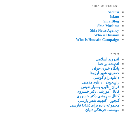
SHIA MOVEMENT
Ashura
Islam
Shia Blog
Shia Muslims
Shia News Agency
Who is Hussain
Who Is Hussain Campaign
پیوندها
اندروید اسلامی
اندیشه بر خط
پایگاه خبری جوان
خضری، شهر آرزوها
دانلود رام گوشی
راسخون – دانلود مذهبی
قرآن آنلاین، بسیار نفیس
کانال آموزشی دکتر خسروی
کانال سروشی دکتر خسروی
گنجور – گنجینه شعر پارسی
مجموعه داده برای OCR فارسی
موسسه فرهنگی تبیان