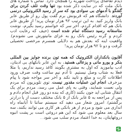
دیدم تقاضای پرداخت شهریه را همچنان دارد. تماس با شماره های
بانک ملت که در سایت ذکر شده بود
تنها وقت تلف کردن برای
گفتگو با آدمهای بی سوادی بود که سر از رسید الکترونیکی درنمی
آوردند
. دانشگاه هم که قربونش برم گفت پول رو از طریق عابر
بانک واریز کنید. به این ترتیب ۹۲ هزار تومان پرید! از طریق عابر
بانک هم که اقدام کردم، آخر سر که خواستم رسید بگیرم، نوشت
متاسفانه رسید دستگاه تمام شده است
‌ (حیف که رعایت ادب
کردم و گرنه رئیس بانک رو به عزای مانیتورش می نشوندم).
واقعیت اینه که بعدش هم به دلایلی همسرم مرخصی تحصیلی
گرفت و دو تا ۹۲ هزار تومان پرید!
آقایون بانکداران الکترونیک که همه تون برنده جوایز بین المللی
بنکر و یورو مانی و پزعالی هستید
، به این عابر بانکهای بی ادبتان،
ادب بیاموزید که اول به مشتری بگویند کاغذ رسید نداریم، یا مثلا
فعلا به شتاب وصل نیستیم. تا آدم نیم ساعت وقت صرف ورود
اطلاعات کارت و مبلغ و تایید نکند و آخر سر مواجه شود با پیام
مزخرف
انجام این عملیات مقدور نیست
. توی تلویزیون که مردم
ولی نعمت شمایند، وقتی به پای عمل می رسد، مردم برای یک
انتقال شتابی اید جون بکنند (کاری که بنده دو روز قبل انجام دادم و
پس از مراجعه به ۵ عابر بانک از ۵ بانک مختلف دست از پا درازتر
برگشتم). امروز شعار می دهید که سیستم ساتنا تا آبانماه راه
اندازی می شود و مردم از هر بانکی هر کاری می توانند بکنند، سه
سال بعد معلوم می شود که این هم دروغی است بر پشت انبوه
دروغهایتان، به خدا اعتماد مردم سلب می شود…