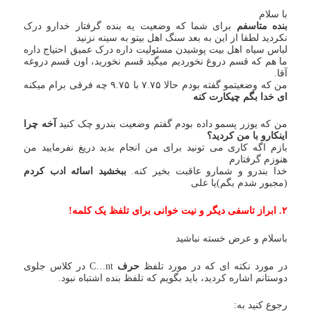
با سلام
بنده متاسفم
برای شما که وضعیت یه بنده گرفتار خدارو درک
نکردید لطفا از این به بعد سنگ اهل بیتو به سینه نزنید
لباس سیاه اهل بیت پوشیدن مسئولیت داره درک عمیق احتیاج داره
ما هم که قسم دروغ نخوردیم میگید قسم نخورید، اون قسم دروغه
آقا.
من که وضعیتمو گفته بودم حالا ۷.۷۵ با ۹.۷۵ چه فرقی برام میکنه
ای خدا بگم چیکارت کنه
من که یوزر پسمو داده بودم گفتم وضعیت بندرو چک کنید
آخه چرا
اینکارو با من کردید؟
بازم اگه کاری می تونید برای من انجام بدید دریغ نفرمایید من
هنوزم گرفتارم
خدا بندرو و شمارو عاقبت بخیر کنه.
ببخشید اسائه ادب کردم
(مجبور شدم بگم)یا علی
۲. ابراز تاسفی دیگر و نیت خوانی برای تلفظ یک کلمه!
باسلام و عرض خسته نباشید
در مورد نکته ای که در مورد تلفظ
حرف
C…nt در کلاس جلوی
دوستانم اشاره کردید، باید بگویم که تلفظ بنده اشتباه نبود.
رجوع کنید به: