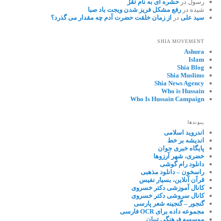
رسول
در
حشره ای به نام تقژ
شیده
در
رفع مشکل فریز شدن ویجت باد صبا
سید علی
در
از زمان خلقت حضرت آدم چه مقدار می گذرد؟
SHIA MOVEMENT
Ashura
Islam
Shia Blog
Shia Muslims
Shia News Agency
Who is Hussain
Who Is Hussain Campaign
پیوندها
اندروید اسلامی
اندیشه بر خط
پایگاه خبری جوان
خضری، شهر آرزوها
دانلود رام گوشی
راسخون – دانلود مذهبی
قرآن آنلاین، بسیار نفیس
کانال آموزشی دکتر خسروی
کانال سروشی دکتر خسروی
گنجور – گنجینه شعر پارسی
مجموعه داده برای OCR فارسی
موسسه فرهنگی تبیان