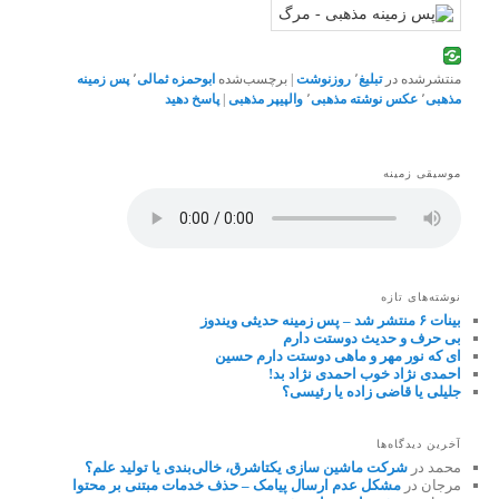
منتشرشده در
تبلیغ
٬
روزنوشت
|
برچسب‌شده
ابوحمزه ثمالی
٬
پس زمینه
مذهبی
٬
عکس نوشته مذهبی
٬
والپیپر مذهبی
|
پاسخ دهید
موسیقی زمینه
نوشته‌های تازه
بینات ۶ منتشر شد – پس زمینه حدیثی ویندوز
بی حرف و حدیث دوستت دارم
ای که نور مهر و ماهی دوستت دارم حسین
احمدی نژاد خوب احمدی نژاد بد!
جلیلی یا قاضی زاده یا رئیسی؟
آخرین دیدگاه‌ها
محمد
در
شرکت ماشین سازی یکتاشرق، خالی‌بندی یا تولید علم؟
مرجان
در
مشکل عدم ارسال پیامک – حذف خدمات مبتنی بر محتوا