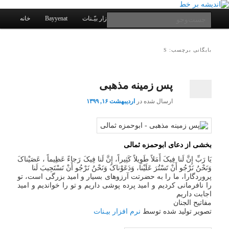
یادداشتهای یک معلم در باب زندگی، اخلاق، اخبار، علم و سیاست
پرش
پرش
به
به
فهرست
جست‌وجو
کانال ارتباطی
نرم افزار بیّـنات
Bayyenat
خانه
اصلی
محتوای
محتوای
ثانویه
اصلی
اندیشه بر خط
بایگانی برچسب: S
پس زمینه مذهبی
ارسال شده در
اردیبهشت ۱۶, ۱۳۹۹
بخشی از دعای ابوحمزه ثمالی
یَا رَبِّ إِنَّ لَنا فِیکَ أَمَلاً طَوِیلاً کَثِیراً، إِنَّ لَنا فِیکَ رَجاءً عَظِیماً ، عَصَیْناکَ
وَنَحْنُ نَرْجُو أَنْ تَسْتُرَ عَلَیْنا، وَدَعَوْناکَ وَنَحْنُ نَرْجُو أَنْ تَسْتَجِیبَ لَنا
پروردگارا، ما را به حضرتت آرزوهاى بسیار و امید بزرگی است، تو
را نافرمانی کردیم و امید پرده پوشی داریم و تو را خواندیم و امید
اجابت داریم
مفاتیح الجنان
تصویر تولید شده توسط
نرم افزار بیـنات