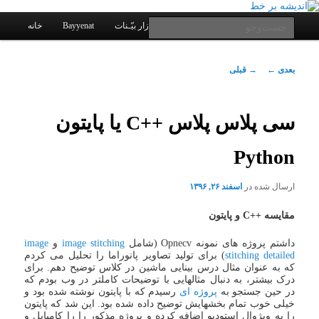
یادداشتهای یک معلم در باب زندگی، اخلاق، اخبار، علم و سیاست
پرش
به
فهرست
جست‌وجو
کانال ارتباطی
نرم افزار بیّـنات
Bayyenat
خانه
اصلی
محتوای
اصلی
اندیشه بر خط
ناوبری
بعدی
←
→
قبلی
نوشته
سی پلاس پلاس ++C یا پایتون
Python
ارسال شده در
اسفند ۲۶, ۱۳۹۶
مقایسه ++C و پایتون
داشتم پروژه های نمونه Opnecv (شامل
image stitching
و
image
stitching detailed
) برای تولید تصاویر پانوراما را تحلیل می کردم
که به عنوان مثال درس بینایی ماشین در کلاس توضیح دهم. برای
درک بیشتر، به دنبال مثالهایی با توضیحات کاملتر در وب بودم که
در حین جستجو به
پروژه ای
رسیدم که با پایتون نوشته شده بود و
خیلی خوب تمام بخشهایش توضیح داده شده بود. این شد که پایتون
را به ویژوال استودیو اضافه کرده و پروژه مذکور را را کامپایل و