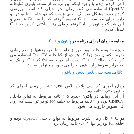
اجرا کردم. دیدم با وجود اینکه این برنامه از نسخه باینری کتابخانه
OpenCV استفاده می کند، زمان اجرا خیلی کند است. بررسی
کردم دیدم مشکل سر یک تابعی هست که دو حلقه for تو در تو
دارد. برای مقایسه با ++C تصمیم گرفتم کد را به ++C بنویسم و
این شد که پایتون را یاد گرفتم و طی چند ساعتی، کد را به ++C
تبدیل کردم.
مقایسه زمان اجرای برنامه در
پایتون و ++C
نتیجه مقایسه جالب بود. غیر از حلقه for بقیه بخشها از نظر زمانی
تقریبا یکسان بود چرا که هر دو از کتابخانه OpenCV استفاده می
کردند که اصالتا کد ++C است. اما در حلقه for کد ++C نزدیک به
۱۰ برابر سریعتر از پایتون اجرا می شود. زمانها را ببینید:
​زمان اجرای کد سی پلاس پلاس ۱٫۲۵ ثانیه و زمان اجرای کد
پایتون ۱۰٫۴۷ ثانیه بود.
از این زمانها
در پایتون
حدود ۱٫۵ ثانیه مربوط به توابع داخلی
OpenCV بوده و ۹ ثانیه مربوط به حلقه for تو در تو است که روی
کل تصویر جاروب می شود.
در C++
کل زمان تقریبا مربوط به توابع داخلی OpenCV بوده و
حلقه for تودرتو تنها ۰٫۰۰۲ ثانیه زمان برد.