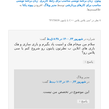
پیتون
٬
زبان برنامه نویسی مناسب برای رابط کاربری
٬
زبان برنامه نویسی
مناسب برای کارهای پردازشی
توسط
مدیر وبلاگ
. افزودن
پیوند یکتا
به
علاقمندی‌ها.
6 نظر در “
سی پلاس پلاس ++C یا پایتون PYTHON
”
شراره
در
شهریور ۲۳, ۱۴۰۰ در ۸:۳۸ ق٫ظ
گفت:
سلام من میخام هک و امنیت یاد بگیرم و بازی سازی و هک
بازی های انلاین ب نظرتون پایتون رو شروع کنم یا سی
پلاس رو؟
↓
پاسخ
مدیر وبلاگ
در
شهریور ۲۳, ۱۴۰۰ در ۱:۱۴ ب٫ظ
گفت:
این موضوع در تخصص من نیست.
↓
پاسخ