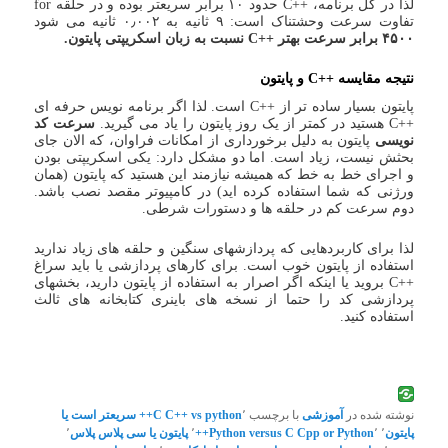
لذا در کل برنامه، ++C حدود ۱۰ برابر سریعتر بوده و در حلقه for
تفاوت سرعت وحشتناک است: ۹ ثانیه به ۰٫۰۰۲ ثانیه می شود
۴۵۰۰ برابر سرعت بهتر ++C نسبت به زبان اسکریپتی پایتون.
نتیجه مقایسه ++C و پایتون
پایتون بسیار ساده تر از ++C است. لذا اگر برنامه نویس حرفه ای
++C هستید در کمتر از یک روز پایتون را یاد می گیرید.
سرعت کد
نویسی
پایتون به دلیل برخورداری از امکانات فراوان، که الان جای
بحثش نیست، زیاد است. اما دو مشکل دارد: یکی اسکریپتی بودن
و اجرای خط به خط که همیشه نیازمند این هستید که پایتون (همان
ورژنی که شما استفاده کرده اید) در کامپیوتر مقصد نصب باشد.
دوم سرعت کم در حلقه ها و دستورات شرطی.
لذا برای کاربردهایی که پردازشهای سنگین و حلقه های زیاد ندارید
استفاده از پایتون خوب است. برای کارهای پردازشی یا باید سراغ
++C بروید یا اینکه اگر اصرار به استفاده از پایتون دارید، بخشهای
پردازشی کد را حتما از نسخه های باینری کتابخانه های ثالث
استفاده کنید.
نوشته شده در
آموزشی
با برچسب
٬
C++ vs python
C++ سریعتر است یا
پایتون
٬
٬
Cpp or Python
Python versus C++
٬
پایتون یا سی پلاس پلاس
٬