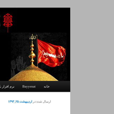
پرش
یادداشتهای یک معلم در باب زندگی،
به
محتوای
اصلی
اندیشه بر خط
فهرست
خانه
Bayyenat
نرم افزار بی
اصلی
ارسال شده در
اردیبهشت ۲۵, ۱۳۹۳