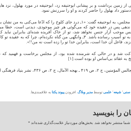
 از زمین برداشت و بر پیشانی ابوحنیفه زد، ابوحنیفه در مورد بهلول، نزد ه
دستور داد بهلول را حاضر کردند و او را سرزنش نمود.
بهلول در آن مجلس، به ابوحنیفه گفت: «۱ـ درد جای کلوخ را که ادّعا می‌کنی به من
 موجب آزار جنس نخواهد شد، تو از خاک آفریده شده‌ای بنابراین نباید ک
خاک است، به تو آسیب رسانده باشد. ۳ـ وانگهی من گناه نکرده‌ام، چرا که به عقیده
ند، فاعل آن خدا است، بنابراین خدا تو را زده است نه من!!».
اکت شد و در حالی که شرمنده شده بود، از مجلس برخاست و فهمید که ض
 به عقائد بی‌اساس او بوده است.[۱]
سنی
٬
شیعه
٬
علمی
توسط
مدیر وبلاگ
. افزودن
پیوند یکتا
به علاقمندی‌ها.
ان را بنویسید
شما منتشر نخواهد شد.
بخش‌های موردنیاز علامت‌گذاری شده‌اند
*