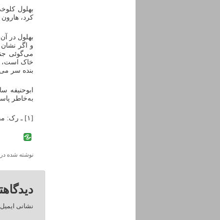
بهلول کلوخی
کرد، هارون 
می‌گوئی جنس
بنده سر می‌ز
ابوحنیفه س
به‌خاطر پاسخ
[۱] ـ رک: مجالس المؤمنین، ج ۲، ص ۴۱۹ ـ بهجه الآمال، ج ۲، ص ۴۳۶، نشر بنیاد فرهنگی اسلامی.
نوشته شده در
دیدگاهت
نشانی ایمیل 