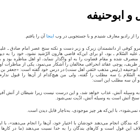
 و ابوحنیفه
را از رادیو معارف شنیدم و با جستجویی در وب
اینجا
آن را یافتم.
رو کوفی از دانشمندان زیرک و زبر دست و نکته سنج عصر امام صادق ـ علیه ا
علیه السّلام ـ بود، او برای این‌که قاضی هارون الرّشید نشود، خود را به دیو
 منصرف شده و مقام قضاوت را به او واگذار ننماید، او اهل مناظره بود و با
 ظریف، پوچی عقائد انحرافی مخالفان را آشکار می‌نمود، یکی از مناظرات او ا
د ابوحنیفه (رئیس مذهب حَنَفی اهل سنت) در درس خود گفته است: «جعفر بن م
 السّلام ـ) سه مطلب را گفته، ولی من هیچ‌کدام از آن‌ها را قبول ندارم 
 و آن سه مطلب این است:
 به وسیله آتش، عذاب خواهد شد، و این درست نیست زیرا شیطان از آتش آفر
سنخ آتش است به وسیله آتش، اذّیت نمی‌شود.
 که بندگان انجام می‌دهند خودشان با اختیار خود، آن‌ها را انجام می‌دهند»، با ای
اف این قول است و کارهای بندگان را به خدا نسبت می‌دهند (ما در کارها 