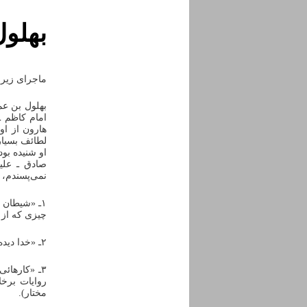
بهلول
ماجرای زیر 
بهلول بن عم
امام کاظم ـ 
هارون از او
لطائف بسیار
او شنیده بو
صادق ـ علیه
نمی‌پسندم،
۱ـ «شیطان
چیزی که از 
۲ـ «خدا دیده نمی‌شود»، با این‌که هر چیز موجودی، به‌ناچار قابل دیدن است.
۳ـ «کارهائی
روایات برخل
مختار).