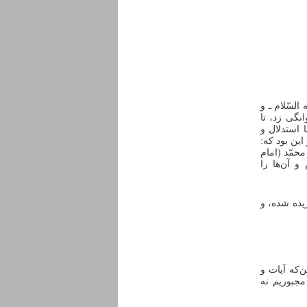
لسّلام ـ و
انگی زد، تا
 استدلال و
ین بود که:
حمّد (امام
و آن‌ها را
یده شده، و
ن‌که آیات و
مجبوریم نه