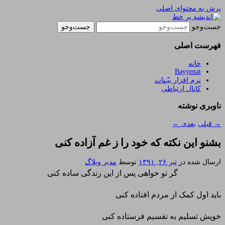
پرش به محتوای اصلی
یادداشتهای یک معلم در باب زندگی، اخلاق، اخبار،
اندیشه بر خط
جست‌وجو
علم و سیاست
فهرست اصلی
خانه
Bayyenat
نرم افزار بیّـنات
کانال ارتباطی
ناوبری نوشته
→
قبلی
بعدی
←
بشنو این نکته که خود را ز غم آزاده کنی
ارسال شده در
تیر ۲۶, ۱۳۹۱
توسط
مدیر وبلاگ
گر تو خواهی پس از این زندگی ساده کنی
باید اول کمک از مردم افتاده کنی
خویش تسلیم به تقسیم فرستاده کنی