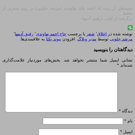
مسمطی از زنده یاد احمد عابد نهاوندی (مرشد چلویی) بر روی شعری از
حافظ
برگرفته از کتاب «رفیق آدمها»
نوشته شده در
اخلاق
٬
شعر
با برچسب
حاج احمد نهاوندی
٬
رفیق آدمها
٬
مرشد چلویی
توسط
مدیر وبلاگ
. افزودن
پیوند یکتا
به علاقمندی‌ها.
دیدگاهتان را بنویسید
نشانی ایمیل شما منتشر نخواهد شد.
بخش‌های موردنیاز علامت‌گذاری
شده‌اند
*
دیدگاه
*
نام
*
ایمیل
*