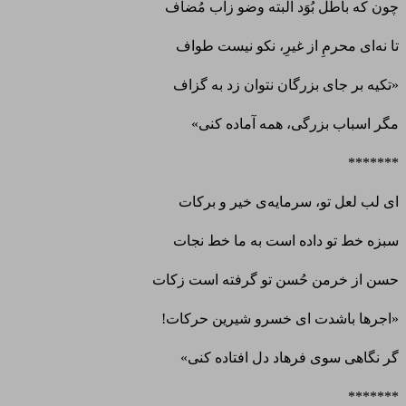
چون که باطل بُوَد البته وضو زآب مُضاف
تا نه‌ای محرمِ از غیرِ، نکو نیست طواف
«تکیه بر جای بزرگان نتوان زد به گزاف
مگر اسباب بزرگی، همه آماده کنی»
*******
ای لب لعل تو، سرمایه‌ی خیر و برکات
سبزه خط تو داده است به ما خط نجات
حسن از خرمن حُسن تو گرفته است زکات
«اجرها باشدت ای خسرو شیرین حرکات!
گر نگاهی سوی فرهاد دل افتاده کنی»
*******