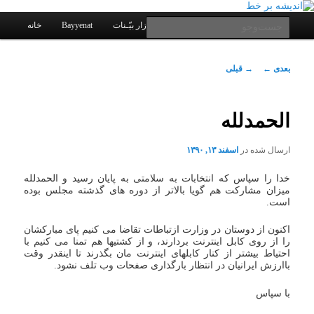
یادداشتهای یک معلم در باب زندگی، اخلاق، اخبار، علم و سیاست
پرش
به
فهرست
جست‌وجو
کانال ارتباطی
نرم افزار بیّـنات
Bayyenat
خانه
اصلی
محتوای
اصلی
اندیشه بر خط
ناوبری
بعدی
←
→
قبلی
نوشته
الحمدلله
ارسال شده در
اسفند ۱۳, ۱۳۹۰
خدا را سپاس که انتخابات به سلامتی به پایان رسید و الحمدلله
میزان مشارکت هم گویا بالاتر از دوره های گذشته مجلس بوده
است.
اکنون از دوستان در وزارت ازتباطات تقاضا می کنیم پای مبارکشان
را از روی کابل اینترنت بردارند، و از کشتیها هم تمنا می کنیم با
احتیاط بیشتر از کنار کابلهای اینترنت مان بگذرند تا اینقدر وقت
باارزش ایرانیان در انتظار بارگذاری صفحات وب تلف نشود.
با سپاس