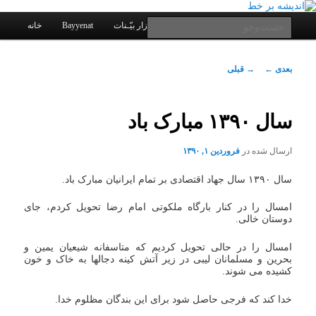
یادداشتهای یک معلم در باب زندگی، اخلاق، اخبار، علم و سیاست
پرش
به
فهرست
جست‌وجو
کانال ارتباطی
نرم افزار بیّـنات
Bayyenat
خانه
اصلی
محتوای
اصلی
اندیشه بر خط
ناوبری
بعدی
←
→
قبلی
نوشته
سال ۱۳۹۰ مبارک باد
ارسال شده در
فروردین ۱, ۱۳۹۰
سال ۱۳۹۰ سال جهاد اقتصادی بر تمام ایرانیان مبارک باد.
امسال را در کنار بارگاه ملکوتی امام رضا تحویل کردم، جای
دوستان خالی.
امسال را در حالی تحویل کردیم که متاسفانه شیعیان یمین و
بحرین و مسلمانان لیبی در زیر آتش کینه دجالها به خاک و خون
کشیده می شوند.
خدا کند که فرجی حاصل شود برای این بندگان مظلوم خدا.