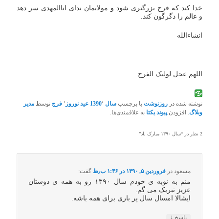
خدا کند که فرج بزرگتری شود و مولایمان ندای اناالمهدی سر دهد
و عالم را دگرگون کند.
انشاءالله
اللهم عجل لولیک الفرج
نوشته شده در
روزنوشت
با برچسب
سال 1390
٬
عید نوروز
٬
فرج
توسط
مدیر
وبلاگ
. افزودن
پیوند یکتا
به علاقمندی‌ها.
2 نظر در “
سال ۱۳۹۰ مبارک باد
”
مسعود
در
فروردین ۵, ۱۳۹۰ در ۱:۳۶ ب٫ظ
گفت:
منم به نوبه ی خودم سال ۱۳۹۰ رو به همه ی دوستان
عزیز تبریک می گم.
ایشالا امسال سال پر باری برای همه باشه.
↓
پاسخ