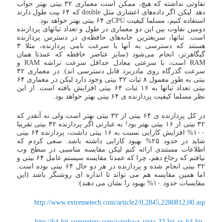
تفاوتی نداشته که هیچ، ممکن است معماری ۳۲ بیتی بهتر جواب
دهد. لیکن اگر داده‌های اعشاری مثل double که ۶۴ بیت طول دارند
استفاده کنیم، مسلما کیفیت CPUی ۶۴ بیتی بهتر خواهد بود.
دومین تفاوت بین این دو معماری در طول و تعداد ثباتهای پردازنده
است. ثباتها، سریعترین خانه‌های حافظه‌ی در دسترس پردازنده
هستند که دسترسی به آنها با سرعت نامی پردازنده، مثلا ۳
گیگاهرتز، انجام می‌شود (سایر عناصر حافظه که عمدتا همان
RAM است، با سرعتی معادل حداقل سرعت تراشه RAM و
سرعت گذرگاه روی مادربرد قابل دسترسی اند). در معماری ۳۲
بیتی به طور معمول ۸ ثبات ۳۲ بیتی وجود دارد لیکن در معماری ۶۴
بیتی تعداد ثباتها به ۱۶ ثبات ۶۴ بیتی افزایش یافته است. از این
نظر مسلما کیفیت پردازنده ی ۶۴ بیتی بهتر خواهد بود.
در کل پردازنده ی ۶۴ بیتی از ۳۲ بیتی بهتر است ولی نه آنقدر که
۳۲ بیتی از ۱۶ بیتی بهتر بود! به عبارتی اگر پردازنده ۳۲ بیتی تقریبا
۱۰۰% افزایش کارایی نسبت به ۱۶ بیتی داشت، پردازنده ۶۴ بیتی
شاید در حدود ۲۵% بهبود کارایی داشته باشد. سعی کردم که
اطلاعات مستندی ارائه کنم لیکن مقایسه مناسبی در سطح وب
نیافتم که رجاع دهم، چرا که عمدتا مقایسه سیستم عامل ۶۴ بیتی و
۳۲ بیتی انجام شده و پردازنده در هر دو حال ۶۴ بیتی بوده است.
اما همین مقایسه هم می تواند تا اندازه ای روشنگر باشد (این
مقایسات حدود ۱۰% بهبود را نشان می دهند):
http://www.extremetech.com/article2/0,2845,2280812,00.asp
http://64-bit-computers.com/windows-vista-32-bit-vs-64-bit-