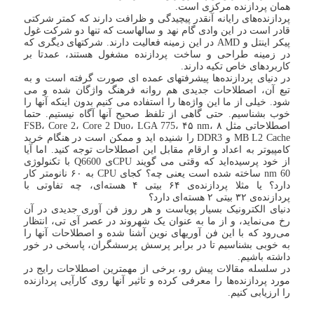
همان پردازنده مرکزی است.
پردازنده‌های رایانه آنقدر پیچیدگی و ظرافت دارند که کمتر شرکتی
قادر است در این وادی گام نهد و سالهاست که تنها دو شرکت غول
پیکر اینتل و AMD در این زمینه فعالیت دارند. شرکتهای دیگری که
در زمینه طراحی و ساخت پردازنده مشغول هستند، عمدتا بر
کاربردهای خاص تکیه دارند.
در دنیای پردازنده‌ها پیشرفتهای عمده ای صورت گرفته است و به
تبع آن، اصطلاحات جدیدی هم روانه فرهنگ واژگان شده و می
شود. خیلی از ما این واژه‌ها را استفاده می کنیم بدون اینکه آنها را
خوب بشناسیم. حتی گاهی از تلفظ صحیح آنها آگاه نیستیم. حتما
اصطلاحاتی مثل FSB، Core 2، Core 2 Duo، LGA 775، ۴۵ nm، ۸
MB L2 Cache و DDR3 را شنیده اید و ممکن است در هنگام خرید
کامپیوتر به اعداد و ارقام مقابل این اصطلاحات توجه کنید. اما آیا
از خود پرسیده‌اید که وقتی می گویند CPUی Q6600 با تکنولوژی
nm 60 ساخته شده است یعنی چه؟ کجای CPU به ۶۰ نانومتر کار
دارد؟ یا مثلا پردازنده‌ی ۶۴ بیتی ۴ هسته‌ای، چه تفاوتی با
پردازنده‌ی ۳۲ بیتی ۲ هسته‌ای دارد؟
دنیای الکترونیک بسیار پویاست و هر روز فن آوری جدیدی در آن
رخ می‌نماید، و از ما به عنوان یک شهروند در عصر آی تی، انتظار
می‌رود که با این فن آوریهای نوین آشنا شده و اصطلاحات آنها را
به خوبی بشناسیم تا در برابر پرسش پرسشگران، پاسخی در خور
داشته باشیم.
در سلسله مقالات پیش رو، برخی از مهمترین اصطلاحات رایج در
مورد پردازنده‌ها را معرفی کرده و تاثیر آنها روی کارآیی پردازنده
را ارزیابی کنیم.