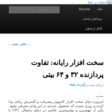
یادداشتهای یک معلم در باب زندگی، اخلاق، اخبار، علم و سیاست
پرش
به
فهرست
جست‌و
خانه
Bayyenat
اصلی
محتوای
اصلی
نرم افزار بیّـنات
اندیشه بر خط
کانال ارتباطی
ناوبری
→
قبلی
بعدی
←
نوشته
سخت افزار رایانه: تفاوت
پردازنده ۳۲ و ۶۴ بیتی
ارسال شده در
آبان ۱۸, ۱۳۸۸
مقدمه
امروزه دنیای سخت افزار کامپیوتر پیشرفت و گسترش زیادی پیدا
کرده و روزی نیست که محصول جدیدی در این وادی معرفی نشود.
یکی از مهمترین و پیشروترین عناصر در دنیای دیجیتال، CPU یا