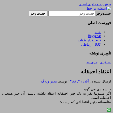
پرش به محتوای اصلی
یادداشتهای یک معلم در باب زندگی، اخلاق، اخبار،
اندیشه بر خط
جست‌وجو
علم و سیاست
فهرست اصلی
خانه
Bayyenat
نرم افزار بیّـنات
کانال ارتباطی
ناوبری نوشته
→
قبلی
بعدی
←
اعتقاد احمقانه
ارسال شده در
آبان ۲۱, ۱۳۸۸
توسط
مدیر وبلاگ
دانشمندی می گوید:
اگر میلیونها نفر به یک چیز احمقانه اعتقاد داشته باشند، آن چیز همچنان
احمقانه است.
متاسفانه چنین اعتقاداتی کم نیست!