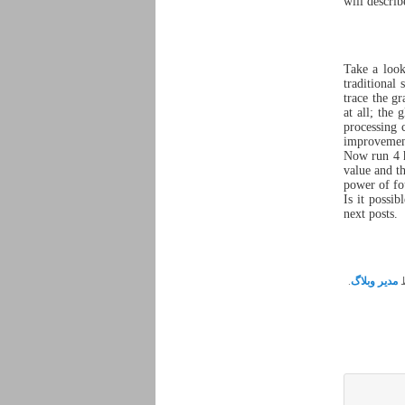
will descri
Take a look
traditional
trace the g
at all; the
processing 
improvement
Now run 4 h
value and t
power of f
Is it possib
next posts.
مدیر وبلاگ
.