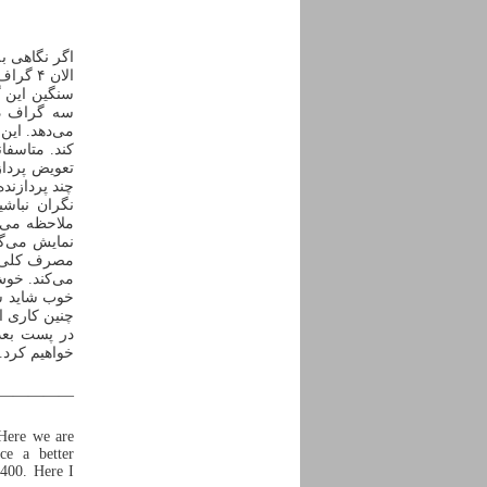
می‌دهد. این 
کند. متاسفا
تعویض پردازن
چند پردازنده
نگران نباشید
ملاحظه می‌کن
نمایش می‌گذ
می‌کند. خوش
خوب شاید شم
چنین کاری ا
در پست بعدی
خواهیم کرد.
————–
 Here we are
ce a better
400. Here I