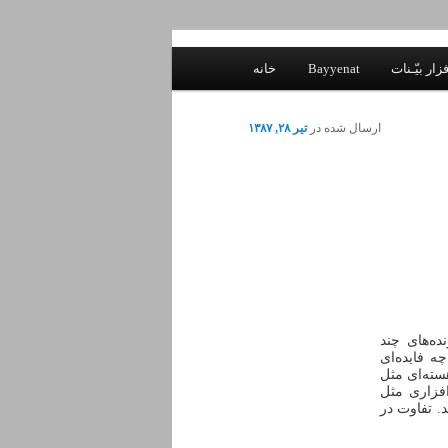
زار بیّـنات
Bayyenat
خانه
ارسال شده در
تیر ۲۸, ۱۳۸۷
ده‌های چند
ه فایده‌ای
یلی از شما بعد از خرید یک پردازنده‌ی ۲ هسته‌ای مثل E8400 یا پردازنده‌ی ۴ هسته‌ای مثل
افزاری مثل
. تفاوت در