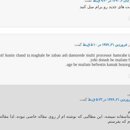
آبان ۴, ۱۳۹۰ در ۹:۴۰ ق٫ظ
گفت:
ت های جدید رو برام میل کنید
ر
فروردین ۲۱, ۱۳۸۹ در ۵:۱۰ ق٫ظ
گفت:
otf konin chand ta maghale be zaban asli damorede multi processor hamrahe 
yeki dotash be mailam be
age be mailam beftestin kamak bozorgi
ن
ین ۲۱, ۱۳۸۹ در ۵:۲۳ ق٫ظ
گفت:
م
تاسفانه نمیشه، این مطالبی که نوشته ام از روی مقاله خاصی نبوده، لذا مقاله
م که بفرستم.