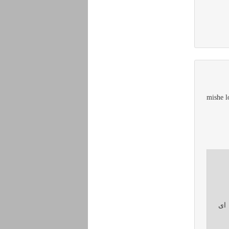
mishe l
 ای