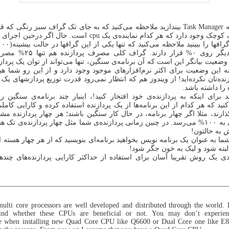
اگر نگاهی به Task Manager بیندازید ملاحظه می‌کنید که به جای تک گراف سبز رنگی که
الان ۴ گراف کوچک وجود دارد که هر کدام نماینده‌ی یک cpu است. حال اگ
سه گراف دیگر روی ۰% قرار دارند. گ
وضعیت بیانگر این است که آن برنامه‌ی سنگین، تنها می‌تواند از توان یک پرداز
نه این وضعیت برای اکثر نرم‌افزارهای موجود وجود دارد و از این رو شما ه
ده‌تان نکرده‌اید! از ویندوز هم که انتظار نمی‌رود قدرت توزیع پردازشهای یک
 را داشته باشد.
 برای اینکه به پردازنده‌ی خود افتخار کنید!، اینبار چند برنامه‌ی سنگین را
ید که هر کدام از این برنامه‌ها از یک پردازنده استفاده کرده و کارایی کامل
ارند، مثلا اگر چهار برنامه، در حال کار سنگین باشند؛ هر چهار پردازنده‌ م
مصرف کلی به ۱۰۰% می‌رسد. در چنین زمانی پردازنده‌ی شما مثل چهار پردازنده‌ی تک
 به حالتون!
ا به عنوان یک برنامه نویس بخواهید برنامه‌ای بنویسید که از هر چهار هسته اس
لبته شود و لیک به خون جگر شود!
 یک روش تقریبا آسان برای استفاده از حداکثر کارایی پردازنده‌های چندهس
—————————————————————————————————
lti core processors are well developed and distributed through the world.
ind whether these CPUs are beneficial or not. You may don’t experien
e when installing new Quad Core CPU like Q6600 or Dual Core one like E8