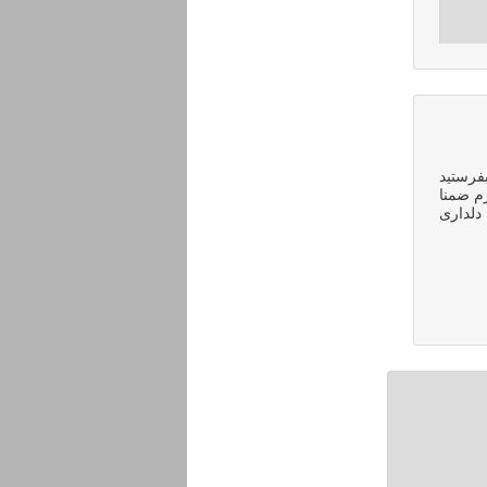
 میلم بفرستید
رم ضمنا
دلداری