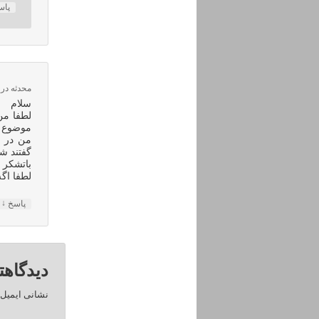
پا
محدثه
در
سلام
موضوع پا
من در م
گفتند شا
باتشکر
لطفا اگه
↓
پاسخ
دیدگاهت
نشانی ایمیل 