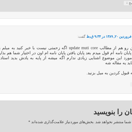
↓
سخ
فروردین ۲۰, ۱۳۸۹ در ۹:۳۴ ق٫ظ
گفت:
لطفا من رو هم از مطالب update muti core اگه زحمتی نیست با خبر کنید به
یان نامه ام قول میدم بعد پایان یافتن پایان نامه ام اون در اختیار شما هم بذا
ورد این موضوع اشنایی زیادی ندارم اگه میشه از پایه به یادش بدید استاد 
ید یه مقاله شه
 قبول کردین به میل بزنید.
ان را بنویسید
شما منتشر نخواهد شد.
بخش‌های موردنیاز علامت‌گذاری شده‌اند
*