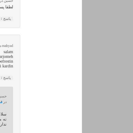
حسین
در
لطفا پس
↓
پاسخ
mahyad
د
salam
tarjomeh
frestin.
 kardin.
↓
پاسخ
حسی
در
فرورد
سلا
نه م
ندار