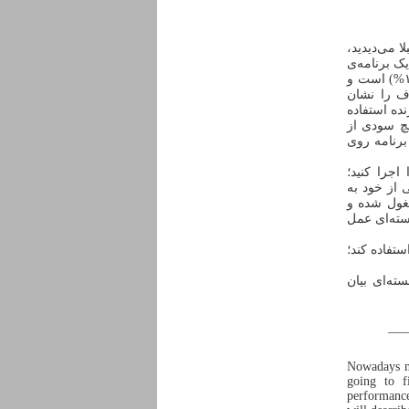
 قبلا می‌دیدید،
ر درحین اجرای یک برنامه‌ی
سنگین این گرافها را ببینید ملاحظه می‌کنید که تنها یکی از این گرافها در حالت بیشینه‌(۱۰۰%) است و
راف کلی مصرف پردازنده هم تنها ۲۵% مصرف را نشان
نده استفاده
یچ سودی از
 برنامه روی
 اجرا کنید؛
ی از خود به
شغول شده و
 هسته‌ای عمل
تفاده کند؛
ته‌ای بیان
—
Nowadays mu
going to f
performanc