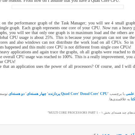
be the reasons. From now on I assume that you have a Quad Core CPU.
 on the performance graph of the Task Manager; you will see 4 small graph
 single graph. Each graph represents one core of your CPU. Now run a heavy
raphs, you will see that only one graph is in maximum load and the others are 
 global CPU usage is about 25%. This is because your program can not use th
cores and also windows can not distribute the work load on all CPUs. So in 
s happened and this multi core CPU is not different from single core CPUs!
eavy applications and again trace the graphs, oh all graphs were reached to
he overall CPU usage was reached to 100%. This is a really improvement, you a
our CPUs!
le that an application uses the power of all processors? Of course, and I will d
علمی
با برچسب
٬
CPU
٬
Doual Core
٬
Quad Core
پردازنده
٬
چهار هسته‌ای
٬
دو هسته‌ای
توسط
کتا
به علاقمندی‌ها.
 چند هسته‌ای بخش ۱ – MULTI CORE PROCESSORS PART 1
”