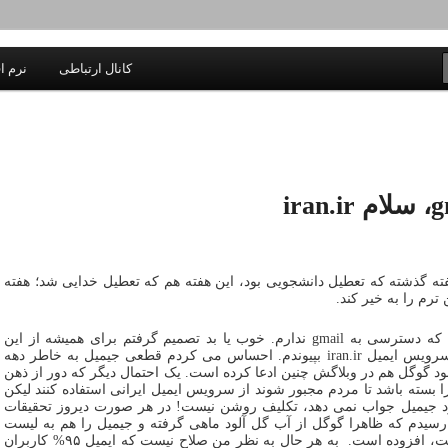
یادداشتهای یک معلم در باب زندگی، اخلاق، اخبار، علم و سیاست
کانال ارتباطی
نرم اف
اندیشه بر خط
هفته گذشته که تعطیل دانشجویی بود، این هفته هم که تعطیل خدایی شد؛ هفته
ترم را به خیر کند.
۲. فکر می کنم سه هفته ای می شود که دسترسی به gmail ندارم. خوب یا بد تصمیم گرفتم برای همیشه از این
سرویس محبوب خداحافظی کنم و به سرویس ایمیل iran.ir بپیوندم. احساس می کردم قطعی جیمیل به خاطر دهه
خود گوگل هم در وبلاگش چنین ادعا کرده است. یک احتمال دیگر که دور از ذهن
ا بسته باشد تا مردم مجبور شوند از سرویس ایمیل ایرانی استفاده کنند لیکن
ورد جیمیل جواب نمی دهد، تکلیف روشن نیست! در هر صورت دیروز تحقیقات
ه رسیدم که ظاهرا گوگل از آب گل آلود ماهی گرفته و جیمیل را هم به لیست
سرویسهایی که برای ایرانیان تحریم است، افزوده است. به هر حال به نظر من صلاح نیست که ایمیل ۹۵% کاربران