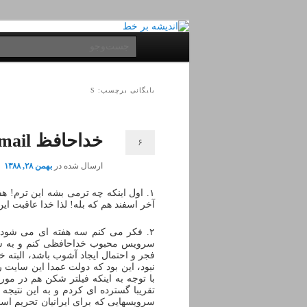
پرش
پرش
به
به
فهرست
جست‌وجو
محتوای
محتوای
اصلی
ثانویه
اصلی
بایگانی برچسب: S
خداحافظ gmail، سلام iran.ir
۶
ارسال شده در
بهمن ۲۸, ۱۳۸۸
۱. اول اینکه چه ترمی بشه این ترم! 
آخر اسفند هم که بله! لذا خدا عاقبت این 
فجر و احتمال ایجاد آشوب باشد، البته 
نبود، این بود که دولت عمدا این سایت ر
با توجه به اینکه فیلتر شکن هم در م
تقریبا گسترده ای کردم و به این نتیج