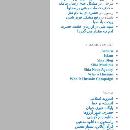
مرجان
در
مشکل عدم ارسال پیامک
– حذف خدمات مبتنی بر محتوا
رسول
در
حشره ای به نام تقژ
شیده
در
رفع مشکل فریز شدن
ویجت باد صبا
سید علی
در
از زمان خلقت حضرت
آدم چه مقدار می گذرد؟
SHIA MOVEMENT
Ashura
Islam
Shia Blog
Shia Muslims
Shia News Agency
Who is Hussain
Who Is Hussain Campaign
پیوندها
اندروید اسلامی
اندیشه بر خط
پایگاه خبری جوان
خضری، شهر آرزوها
دانلود رام گوشی
راسخون – دانلود مذهبی
قرآن آنلاین، بسیار نفیس