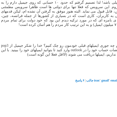
ایرانی روی سایتهای آمریکایی و اسرائیلی باشد! لذا تصمیم گرفتم که حدود ۱۰ حسابی که روی جیمیل دارم را به
ج تعطیل کنم! و به سراغ iran.ir بروم. این سرویس که فعلا تنها برای دولتی ها است ظاهرا سرویس مطمئنی
ه فضای ۳ گیگابایتی اش، قابل قبول می نماید. البته هنوز موفق به گرفتن آن نشده ام، لیکن قدمهای
ی به کاربران، کاری است که در بسیاری از کشورها از جمله فرانسه، چین،
 بامزه ای که در مورد ترکیه دیدم این بود که خود دولت برای تمام مردم
خوب حالا که به جیمیل دسترسی نداریم چه جوری ایمیلهای قبلی خودمون رو چک کنیم؟ خدا را شکر جیمیل از pop3
هم پشتیبانی می کرد. لذا کافیست مشخصات حساب خود را در outlook وارد کنید تا بتوانید ایمیلهای خود را ببینید. با این
emai
٬
gmail
٬
iran
جالب
|
۶
پاسخ