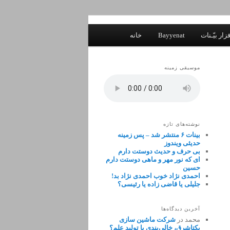
زار بیّـنات
Bayyenat
خانه
موسیقی زمینه
نوشته‌های تازه
بینات ۶ منتشر شد – پس زمینه
حدیثی ویندوز
بی حرف و حدیث دوستت دارم
ای که نور مهر و ماهی دوستت دارم
حسین
احمدی نژاد خوب احمدی نژاد بد!
جلیلی یا قاضی زاده یا رئیسی؟
آخرین دیدگاه‌ها
محمد
در
شرکت ماشین سازی
یکتاشرق، خالی‌بندی یا تولید علم؟