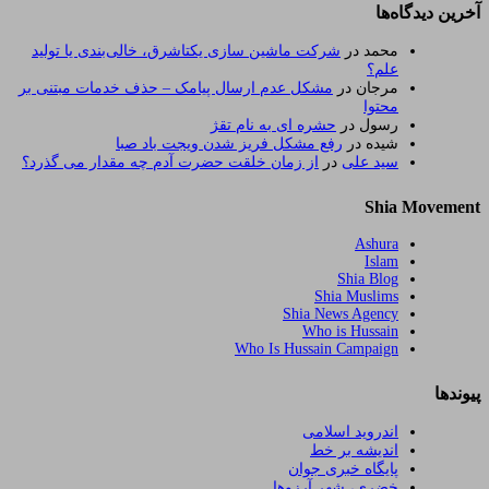
آخرین دیدگاه‌ها
محمد
در
شرکت ماشین سازی یکتاشرق، خالی‌بندی یا تولید
علم؟
مرجان
در
مشکل عدم ارسال پیامک – حذف خدمات مبتنی بر
محتوا
رسول
در
حشره ای به نام تقژ
شیده
در
رفع مشکل فریز شدن ویجت باد صبا
سید علی
در
از زمان خلقت حضرت آدم چه مقدار می گذرد؟
Shia Movement
Ashura
Islam
Shia Blog
Shia Muslims
Shia News Agency
Who is Hussain
Who Is Hussain Campaign
پیوندها
اندروید اسلامی
اندیشه بر خط
پایگاه خبری جوان
خضری، شهر آرزوها