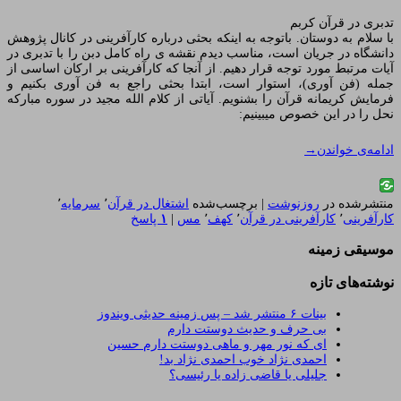
تدبری در قرآن کربم
با سلام به دوستان. باتوجه به اینکه بحثی درباره کارآفرینی در کانال پژوهش
دانشگاه در جریان است، مناسب دیدم نقشه ی راه کامل دبن را با تدبری در
آیات مرتبط مورد توجه قرار دهیم. از آنجا که کارآفرینی بر ارکان اساسی از
جمله (فن آوری)، استوار است، ابتدا بحثی راجع به فن آوری بکنیم و
فرمایش کریمانه قرآن را بشنویم. آیاتی از کلام الله مجید در سوره مبارکه
نحل را در این خصوص میبینیم:
ادامه‌ی خواندن
→
منتشرشده در
روزنوشت
|
برچسب‌شده
اشتغال در قرآن
٬
سرمایه
٬
کارآفرینی
٬
کارآفرینی در قرآن
٬
کهف
٬
مس
|
۱
پاسخ
موسیقی زمینه
نوشته‌های تازه
بینات ۶ منتشر شد – پس زمینه حدیثی ویندوز
بی حرف و حدیث دوستت دارم
ای که نور مهر و ماهی دوستت دارم حسین
احمدی نژاد خوب احمدی نژاد بد!
جلیلی یا قاضی زاده یا رئیسی؟