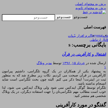
پرش به محتوای اصلی
پرش به محتوای ثانویه
یادداشتهای یک معلم در باب زندگی، اخلاق، اخبار،
اندیشه بر خط
جست‌وجو
علم و سیاست
فهرست اصلی
Bayyenat
انه
نرم افزار بیّـنات
انال ارتباطی
بایگانی برچسب: s
اشتغال و کارآفرینی در قرآن
ارسال شده در
خرداد ۱۵, ۱۳۹۶
توسط
مدیر وبلاگ
۱
به پیشنهاد یکی از همکاران در یک گروه تلگرامی، داشتیم پیرامون
کارآفرینی در قرآن صبحت می کردیم. نکات زیر مطرح شد که به منظور
ثبت در اینترنت! اینجا ذکر می کنم. البته چون بحث تلگرامی است شاید
انسجام نداشته باشد.
تلگرام توسط گوگل ایندکس نمی شود ولی وبلاگ ایندکس می شود، لذا
خوب است مطالب مهم تلگرامی‌تان را جهت استفاده دیگران، در یک وبلاگ
شخصی هم منتشر کنید:
گفتگو در مورد کارآفرینی