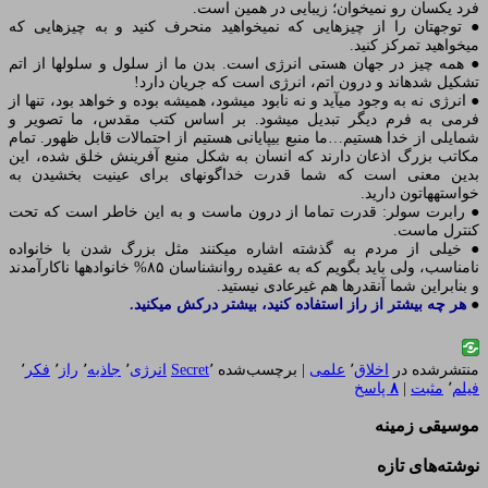
فرد یکسان رو نمی‏خوان؛ زیبایی در همین است.
● توجهتان را از چیزهایی که نمی‏خواهید منحرف کنید و به چیزهایی که
می‏خواهید تمرکز کنید.
● همه چیز در جهان هستی انرژی است. بدن ما از سلول و سلولها از اتم
تشکیل شده‏اند و درون اتم، انرژی است که جریان دارد!
● انرژی نه به وجود می‏آید و نه نابود می‏شود، همیشه بوده و خواهد بود، تنها از
فرمی به فرم دیگر تبدیل می‏شود. بر اساس کتب مقدس، ما تصویر و
شمایلی از خدا هستیم…ما منبع بی‏پایانی هستیم از احتمالات قابل ظهور. تمام
مکاتب بزرگ اذعان دارند که انسان به شکل منبع آفرینش خلق شده، این
بدین معنی است که شما قدرت خداگونه‏ای برای عینیت بخشیدن به
خواسته‏هاتون دارید.
● رابرت سولر: قدرت تماما از درون ماست و به این خاطر است که تحت
کنترل ماست.
● خیلی از مردم به گذشته اشاره می‏کنند مثل بزرگ شدن با خانواده
نامناسب، ولی باید بگویم که به عقیده روانشناسان ۸۵% خانواده‏ها ناکارآمدند
و بنابراین شما آنقدرها هم غیرعادی نیستید.
●
هر چه بیشتر از راز استفاده کنید، بیشتر درکش می‏کنید.
منتشرشده در
اخلاق
٬
علمی
|
برچسب‌شده
٬
Secret
انرژی
٬
جاذبه
٬
راز
٬
فکر
٬
فیلم
٬
مثبت
|
۸
پاسخ
موسیقی زمینه
نوشته‌های تازه