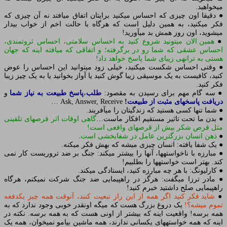
می‏خواهید.
● دقیقا اون چیزی که احساس می‏کنید برایتان اتفاق می‏افتد نه آن چیزی که
فکر می‏کنید، به همین دلیل است که هرگاه با حالت اخم از خواب بیدار
می‏شوید، اون روز همش بد می‏آورید!
●
همین الان می‏تونید شروع کنید به احساس سلامتی، احساس ثروتمندی،
احساس عشقی که شما رو در برگرفته؛ و اتفاقی که می‏افته اینه که جهان
هستی به ترانه‏ی زیبای شما پاسخ خواهد داد!
● وقتی احساس شکست می‏کنید، خیلی زود می‏توانید این احساس را عوض
کنید، کافیست به یک موسیقی زیبا گوش کنید یا آواز بخوانید یا به یک چیز زیبا
فکر کنید.
● سه گام مهم برای رسیدن به مقصود:
طلب
،
پاسخ طبیعت به نیاز شما
و
دریافت پاسخهای
مثبت
از
طبیعت
!
Ask, Answer, Receive …
● شما تنها کسی هستید که زندگیتان را می‏آفریند.
● بدن ما تحت تاثیر مستقیم افکار ماست…
گاهی اوقات اثر قرصهای تلقینی
مثل قرص شکر بیش از قرصهای واقعی است!
●
ذهن انسان بزرگترین عامل در شفابخشی است
.
● یک شفا یافته: انسان چیزی میشه که بهش فکر می‏کنه.
● مبارزه با ناخواسته‏ها، آنها را بیشتر می‏کند: جنگ بر ضد تروریست کار نمی
کند. بهتر است خواسته‏ها را بطلبیم!
● کارلیونگ: با هر چه مبارزه کنید، ایستادگی می‏کند.
● مادر ترزا می‏گفت: هرگز در راهپیمایی ضد جنگ شرکت نمی‏کنم، هرگاه
راهپیمایی صلح داشتید خبرم کنید!
●
شاید فکر کنید اگر همه از این راز تبعیت کنند، آنوقت همه چیز یکدفعه
تموم میشه؟!
یک دروغ بزرگ هست که میگه اونقدر خوبی وجود ندارد که به
همه برسه! واقعیت اینه که بیشتر از اونی هست که به همه برسه. نکته در
اینه که همه خواسته‏های یکسانی ندارند، همه ماشین بی‏ام‏و نمی‏خوان، همه یک