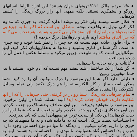
● ۱% مردم مالک ۹۶% ثروتهای جهان هستند! این افراد الزاما انسانهای
زورگو و ستمگری نیستند، بلکه همه‏ی آنها راز بزرگ زندگی را کشف
کرده‏اند.
● افکار جسم نیستند ولی فکر رو میشه اندازه گرفت. به چیزی که مداوم
فکر کنی تبدیل به واقعیت میشه.
مشکل این است که اکثر ما به چیزهایی
که نمی‏خواهیم برایمان اتفاق بیفتد فکر می کنیم و همیشه هم تعجب می کنیم
که چرا اتفاق می‏افتند
اونم بارها و بارها(مثل برگ جریمه!!)
● برای قانون جاذبه مهم نیست که چه چیزی از نظر شما خوب و چه چیزی
بد است، اگر شما در کناری بنشینید و مدتها به بدهکاریهایتان فکر کنید، اینها
سیگنالهایی است که به طبیعت تزریق می‏کنید و مسلما عکس العمل آن را
درخواهید یافت!
● کائنات بر پایه جاذبه بنا شده‏اند.
● اگر شما از یک ساختمان بلند بیفتید مهم نیست که آدم خوبی هستید یا بد،
حتما می‏خورین زمین!
● دلیلی ندارد اگر شما این موضوع را درک نمی‏کنید، آن را رد کنید. شما
ممکن است ساز و کار الکتریسیته را هم درک نکنید ولی تمام وسایل
الکتریکی را استفاده می‏کنید.
●
تمام چیزهایی که زندگی شما رو در بر گرفته، حتی چیزهایی را که از آنها
شکایت دارید، خودتان جذب کرده ‏اید!
البته مسلما شما در اولین برخورد،
این موضوع را نخواهید پذیرفت: من اون تصادف وحشتناک رو جذب نکردم،
من اون بدهکاری بزرگ رو جذب نکردم ولی واقعیت اینه که شما اونها رو
جذب کرده‏اید؛ این یکی از سخت ترین فرضیه‏هایی است که باید پذیرفت.
● احساسات نعمت بزرگی است که به ما داده شده و به ما می‏فهماند که چه
چیزی را داریم جذب می‏کنیم. از دیدگاه ما تنها دو نوع احساس وجود دارد:
خوب و بد؛ احساس گناه،عصبانیت، ناامیدی و… احساسات بد هستند. اینها به
ما می‏گویند که آن چیز که اکنون به آن فکر می‏کنید آن چیزی نیست که