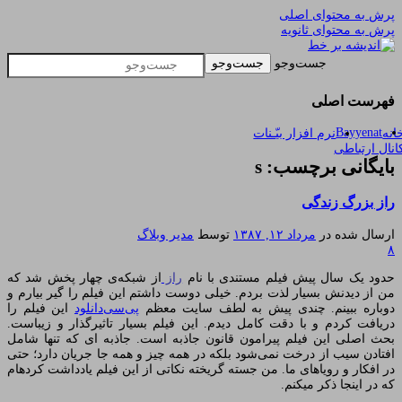
پرش به محتوای اصلی
پرش به محتوای ثانویه
یادداشتهای یک معلم در باب زندگی، اخلاق، اخبار،
اندیشه بر خط
جست‌وجو
علم و سیاست
فهرست اصلی
Bayyenat
انه
نرم افزار بیّـنات
انال ارتباطی
بایگانی برچسب: s
راز بزرگ زندگی
ارسال شده در
مرداد ۱۲, ۱۳۸۷
توسط
مدیر وبلاگ
۸
حدود یک سال پیش فیلم مستندی با نام
راز
از شبکه‌‏ی چهار پخش شد که
من از دیدنش بسیار لذت بردم. خیلی دوست داشتم این فیلم را گیر بیارم و
دوباره ببینم. چندی پیش به لطف سایت معظم
پی‏‌سی‌‏دانلود
این فیلم را
دریافت کردم و با دقت کامل دیدم. این فیلم بسیار تاثیرگذار و زیباست.
بحث اصلی این فیلم پیرامون
قانون جاذبه
است. جاذبه‏ ای که تنها شامل
افتادن سیب از درخت نمی‏‌شود بلکه در همه چیز و همه جا جریان دارد؛ حتی
در افکار و رویاهای ما. من جسته گریخته نکاتی از این فیلم یادداشت کرده‏ام
که در اینجا ذکر می‏کنم.