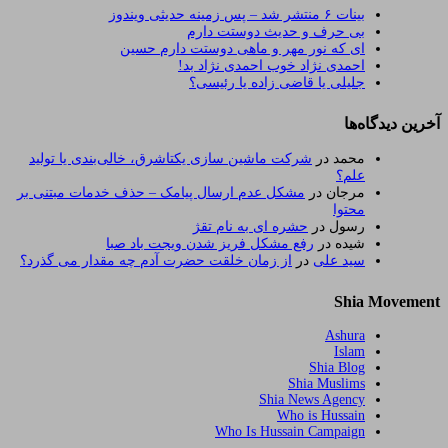
بینات ۶ منتشر شد – پس زمینه حدیثی ویندوز
بی حرف و حدیث دوستت دارم
ای که نور مهر و ماهی دوستت دارم حسین
احمدی نژاد خوب احمدی نژاد بد!
جلیلی یا قاضی زاده یا رئیسی؟
آخرین دیدگاه‌ها
محمد
در
شرکت ماشین سازی یکتاشرق، خالی‌بندی یا تولید
علم؟
مرجان
در
مشکل عدم ارسال پیامک – حذف خدمات مبتنی بر
محتوا
رسول
در
حشره ای به نام تقژ
شیده
در
رفع مشکل فریز شدن ویجت باد صبا
سید علی
در
از زمان خلقت حضرت آدم چه مقدار می گذرد؟
Shia Movement
Ashura
Islam
Shia Blog
Shia Muslims
Shia News Agency
Who is Hussain
Who Is Hussain Campaign