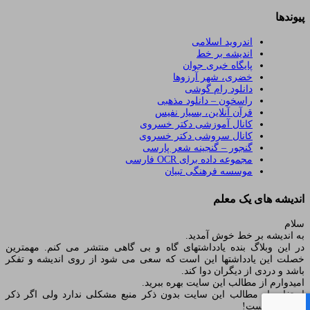
پیوندها
اندروید اسلامی
اندیشه بر خط
پایگاه خبری جوان
خضری، شهر آرزوها
دانلود رام گوشی
راسخون – دانلود مذهبی
قرآن آنلاین، بسیار نفیس
کانال آموزشی دکتر خسروی
کانال سروشی دکتر خسروی
گنجور – گنجینه شعر پارسی
مجموعه داده برای OCR فارسی
موسسه فرهنگی تبیان
اندیشه های یک معلم
سلام
به اندیشه بر خط خوش آمدید.
در این وبلاگ بنده یادداشتهای گاه و بی گاهی منتشر می کنم. مهمترین
خصلت این یادداشتها این است که سعی می شود از روی اندیشه و تفکر
باشد و دردی از دیگران دوا کند.
امیدوارم از مطالب این سایت بهره ببرید.
استفاده از مطالب این سایت بدون ذکر منبع مشکلی ندارد ولی اگر ذکر
شود بهتر است!