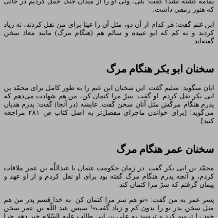
یمامه کشته نشد؟ گفت: بلى، ولى او را از میدان جنگ حمل کردیم در حالى
که هنوز رمقى داشت.
ابن غنم گفت: هر کدام از آن دو، مثل آن را عینا براى من نقل کردند، نه زیاد
کردند و نه کم که ابو عبیده و سالم هم (هنگام مرگ) مانند معاذ سخن
گفته‏‌اند.
سخنان ابو بکر هنگام مرگ‏
ابان مى‏گوید: سلیم گفت: این سخنان ابن غنم را به طور کامل براى محمّد بن
ابى بکر نقل کردم. او گفت: سرّ مرا کتمان کن، من هم شهادت مى‌دهم که
پدرم هنگام مرگش مثل آنان سخن گفت. عایشه (در آنجا) گفت: پدرم هذیان
مى‏‌گوید! [برای خواندن ماجرای مفصل‌تر به اصل کتاب ص ۲۸۱ مراجعه
کنید]
سخنان عمر هنگام مرگ‏
محمّد بن ابى بکر گفت: در زمان حکومت عثمان با عبداللَّه بن عمر ملاقات
کردم، و آنچه پدرم هنگام مرگ گفته بود براى او نقل کردم و از او عهد و
پیمان گرفتم که سرّ مرا کتمان کند.
پسر عمر به من گفت: «تو هم سر مرا کتمان کن. به خدا قسم پدر من هم
مثل سخن پدر تو را بدون کم و زیاد گفت»! سپس عبد اللَّه بن عمر سخن
خود را ترمیم کرد و ترسید به على بن ابى طالب علیه السّلام خبر دهم چرا