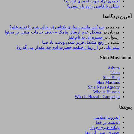
احمدی نژاد خوب احمدی نژاد بد!
جلیلی یا قاضی زاده یا رئیسی؟
آخرین دیدگاه‌ها
محمد
در
شرکت ماشین سازی یکتاشرق، خالی‌بندی یا تولید علم؟
مرجان
در
مشکل عدم ارسال پیامک – حذف خدمات مبتنی بر محتوا
رسول
در
حشره ای به نام تقژ
شیده
در
رفع مشکل فریز شدن ویجت باد صبا
سید علی
در
از زمان خلقت حضرت آدم چه مقدار می گذرد؟
Shia Movement
Ashura
Islam
Shia Blog
Shia Muslims
Shia News Agency
Who is Hussain
Who Is Hussain Campaign
پیوندها
اندروید اسلامی
اندیشه بر خط
پایگاه خبری جوان
خضری، شهر آرزوها