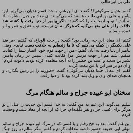
على بن ابى‌طالب.
گفتم: هذیان مى‏‌گوئى؟! گفت: اى ابن غنم، به‌خدا قسم هذیان نمى‏‌گویم. این
پیامبر و على بن ابى طالب هستند که مى‏‌گویند: اى معاذ بن جبل، بشارت باد
به آتش! تو و اصحابت را که گفتید:
«
اگر پیامبر از دنیا رفت یا کشته شد
خلافت را از على منع مى‏‌کنیم که هرگز به آن نرسد
»، تو و عتیق و عمر و ابو
عبیده و سالم‏.
گفتم: اى معاذ، این چه زمانى بود؟ گفت: در حجه الوداع، که گفتیم: «
بر ضد
على یکدیگر را کمک مى‏‌کنیم که تا ما زنده‌‏ایم به خلافت دست نیابد
». وقتى
پیامبر از دنیا رفت به آنان گفتم: «من از جهت قوم خود، انصار شما را کفایت
مى‏کنم، شما هم از جهت قریش مرا کفایت کنید». سپس در زمان پیامبر،
بشیر بن سعید و اسید بن حضیر را به آنچه معاهده کرده بودیم دعوت کردم،
و آن دو بر سر این با من بیعت کردند.
گفتم: اى معاذ، حتما هذیان مى‏‌گوئى؟ گفت: «صورتم را بر زمین بگذار»، و
همچنان صداى واى و ویل بلند کرده بود تا از دنیا رفت.
سخنان ابو عبیده جراح و سالم هنگام مرگ‏
سلیم مى‏‌گوید: ابن غنم به من گفت: به خدا قسم این حدیث را قبل از تو
هرگز براى کسى جز دو نفر نگفته‏‌ام، چرا که از آنچه از معاذ شنیدم وحشت
کردم‏.
ابن غنم گفت: بعد به حج رفتم و با کسى که در مرگ ابو عبیده جراح و سالم
مولى ابى حذیفه‏ حضور داشته ملاقات کردم و گفتم: مگر سالم در روز جنگ