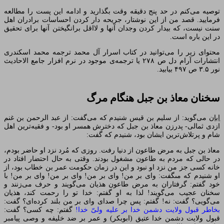
توصیه می‌کنم در حد پنج دقیقه وقت بگذارید و ادامه این پست را مطالعه
فرمایید. قصد من از این نوشتار، جریحه دار کردن احساسات برادران اهل
سنت نیست، که بیدار کردن وجدان آنها و لااقل برانگیختن آنها برای تحقیق
در این باره است.
محتوای زیر را می‌توانید در کتاب اسرار آل محمد ترجمه محمد اسکندری
انتشارات آرام دل ص ۲۷۸ یا ترجمه‌ی موجود در نرم افزار جامع الاحادیث
نور ۳.۵ ص ۴۹۷ بیابید.
سخنان معاذ بن جبل هنگام مرگ‏
ابان
می‌گوید: از سلیم بن قیس شنیدم که مى‏‌گفت: از عبد الرحمن بن غنم
ازدى ثمالى- پدرزن معاذ بن جبل که دخترش همسر او بود- و فقیه‏‌ترین اهل
شام و پرتلاش‌‏ترین ایشان بود، شنیدم که گفت:
معاذ بن جبل به مرض طاعون از دنیا رفت‏. روزى که مُرد نزد او حاضر بودم،
در حالى که مردم به طاعون مشغول بودند. وقتى به حال احتضار افتاد در
خانه کسى جز من نزد او نبود و این در زمان حکومت عمر بن خطاب بود، از
او شنیدم که مى‏گفت: واى بر من! واى بر من! واى بر من! واى بر من! با
خود گفتم: گرفتاران به مرض طاعون هذیان مى‏‌گویند و حرف مى‏‌زنند و
سخنان عجیب مى‏‌گویند! لذا به او گفتم: خدا تو را رحمت کند، هذیان
مى‏‌گویى؟ گفت: نه! گفتم: پس چرا صداى واى بر من بلند کرده‏‌اى؟ گفت:
بخاطر قبول ولایت دشمن خدا بر علیه ولىّ خدا!
گفتم: چه کسى؟ گفت:
قبول ولایت دشمن خدا عتیق (ابوبکر) و عمر بر ضد خلیفه و وصى پیامبر