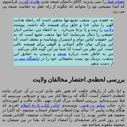
عصام عماد
را نمی پذیرند، لااقل داستان شیعه شدن
هانری کوربن
فرانسوی
که ابتدا مسیحی بود را بخوانند که چگونه از راه عقل به حقانیت شیعه پی
می برد:
به عقیده من، مذهب تشیع تنها مذهبی است که رابطه هدایت
الهی را میان خدا و خلق برای همیشه نگه داشته، پیوسته
ولایت
را زنده و پا برجا می‌دارد… به اعتقاد من، تمامی ادیان
حقیقتی را دنبال می‌نمایند؛ اما تنها مذهب تشیع است که به
این حقیقت لباس دوام و استمرار پوشانیده و معتقد است که
این ویژگی میان عالم انسانی و الوهی برای همیشه باقی
است. این نظر من است؛ آیا شما نیز این گونه فکر می‌کنید…
من به خاطر بحث درباره
شیعه
و رسیدن به حقایق این
مذهب، نزدیک بود پست تحقیقاتی خود را در
دانشگاه سوربن
از دست بدهم.
بررسی لحظه‌ی احتضار مخالفان ولایت
و اما یکی از رازهای خلقت که هنوز علم مادی غرب در آن حیران مانده
لحظه‌ی احتضار است، آنگاه که پرده‌ها کنار می رود و چیزهایی می‌بینیم که
قبلا نمی‌دیده‌ایم. بررسی لحظات مرگ افراد مهم، نکات جالب و آموزنده‌ای
دارد. جناب
سلیم بن قیس
، نویسنده‌ی
اولین کتاب تاریخ اسلام
(فردی که
هنگام وفات پیامبر ۱۲ ساله بود) لحظات احتضار اصحاب صحیفه، که اکثرا در
سقیفه هم حاضر بودند، را ثبت کرده است. اصحاب صحیفه، آقایانی هستند
که در روز غدیر پای صحیفه‌ای را امضاء کردند که بعدا در بین شیعیان به
صحیفه ملعونه شناخته شد.