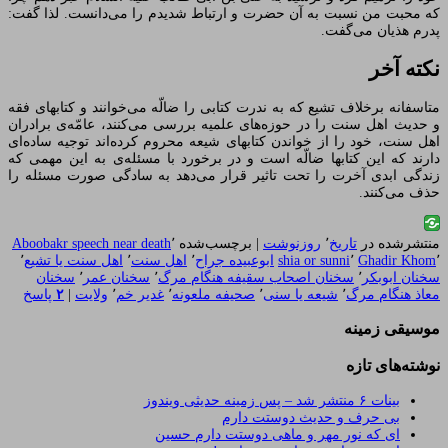
که محبت من نسبت به آن حضرت و ارتباط شدیدم را مى‌‏دانست. لذا گفت:
پدرم هذیان مى‏‌گفت.
نکته آخر
متاسفانه برخلاف تشیع که به ندرت کتابی را ضالّه می‌خوانند و کتابهای فقه
و حدیث اهل سنت را در حوزه‌های علمیه بررسی می‌کنند، عامّه‌ی برادران
اهل سنت، خود را از خواندن کتابهای شیعه محروم کرده‌اند توجیه ساده‌ای
دارند که این کتابها ضالّه است و در برخورد با مسئله‌ی به این مهمی که
زندگی ابدی آخرت را تحت تاثیر قرار می‌دهد به سادگی صورت مسئله را
حذف می‌کنند.
منتشرشده در
تاریخ
٬
روزنوشت
|
برچسب‌شده
٬
Aboobakr speech near death
٬
Ghadir Khom
٬
shia or sunni
ابوعبیده جراح
٬
اهل سنت
٬
اهل سنت یا تشیع
٬
سخنان ابوبکر
٬
سخنان اصحاب سقیفه هنگام مرگ
٬
سخنان عمر
٬
سخنان
معاذ هنگام مرگ
٬
شیعه یا سنی
٬
صحیفه ملعونه
٬
غدیر خم
٬
ولایت
|
۲
پاسخ
موسیقی زمینه
نوشته‌های تازه
بینات ۶ منتشر شد – پس زمینه حدیثی ویندوز
بی حرف و حدیث دوستت دارم
ای که نور مهر و ماهی دوستت دارم حسین