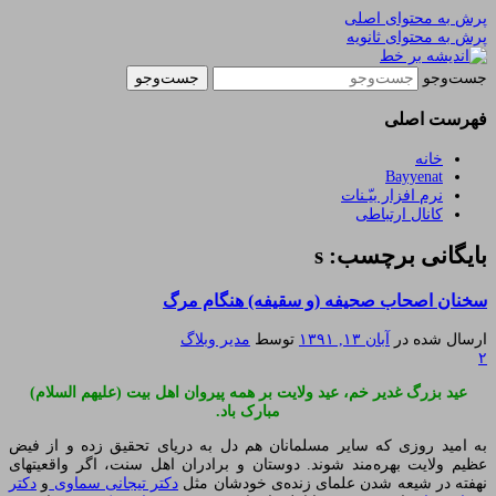
پرش به محتوای اصلی
پرش به محتوای ثانویه
یادداشتهای یک معلم در باب زندگی، اخلاق، اخبار،
اندیشه بر خط
جست‌وجو
علم و سیاست
فهرست اصلی
خانه
Bayyenat
نرم افزار بیّـنات
کانال ارتباطی
بایگانی برچسب: s
سخنان اصحاب صحیفه (و سقیفه) هنگام مرگ
ارسال شده در
آبان ۱۳, ۱۳۹۱
توسط
مدیر وبلاگ
۲
عید بزرگ غدیر خم، عید ولایت بر همه پیروان اهل بیت (علیهم السلام)
مبارک باد.
به امید روزی که سایر مسلمانان هم دل به دریای تحقیق زده و از فیض
عظیم ولایت بهره‌مند شوند. دوستان و برادران اهل سنت، اگر واقعیتهای
نهفته در شیعه شدن علمای زنده‌ی خودشان مثل
دکتر تیجانی سماوی
و
دکتر