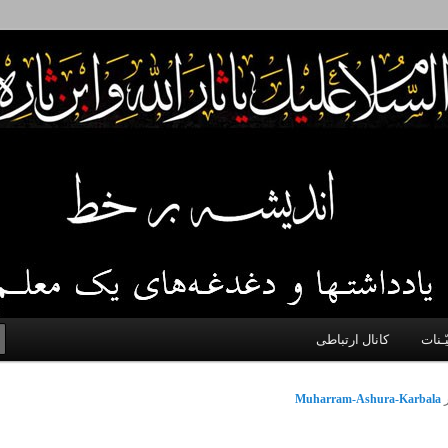
 اخلاق، اخبار، علم و سیاست
ّـنات
کانال ارتباطی
Muharram-Ashura-Karbala