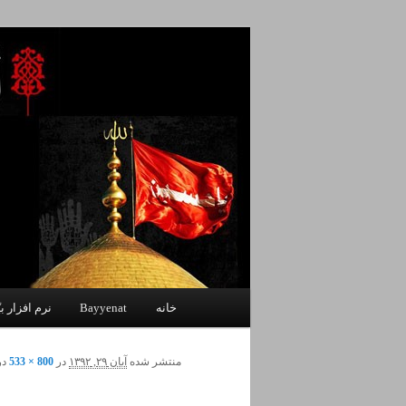
پرش
یادداشتهای یک معلم در باب زندگی،
به
محتوای
اصلی
اندیشه بر خط
فهرست
خانه
Bayyenat
نرم افزار بی
اصلی
منتشر شده
آبان ۲۹, ۱۳۹۲
در
800 × 533
در