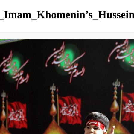
n_Imam_Khomenin’s_Hussein