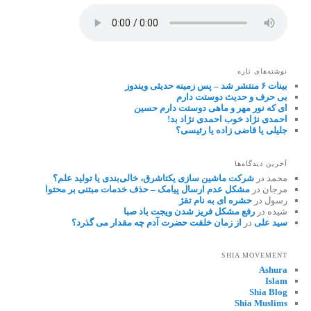
نوشته‌های تازه
بینات ۶ منتشر شد – پس زمینه حدیثی ویندوز
بی حرف و حدیث دوستت دارم
ای که نور مهر و ماهی دوستت دارم حسین
احمدی نژاد خوب احمدی نژاد بد!
جلیلی یا قاضی زاده یا رئیسی؟
آخرین دیدگاه‌ها
محمد
در
شرکت ماشین سازی یکتاشرق، خالی‌بندی یا تولید علم؟
مرجان
در
مشکل عدم ارسال پیامک – حذف خدمات مبتنی بر محتوا
رسول
در
حشره ای به نام تقژ
شیده
در
رفع مشکل فریز شدن ویجت باد صبا
سید علی
در
از زمان خلقت حضرت آدم چه مقدار می گذرد؟
SHIA MOVEMENT
Ashura
Islam
Shia Blog
Shia Muslims