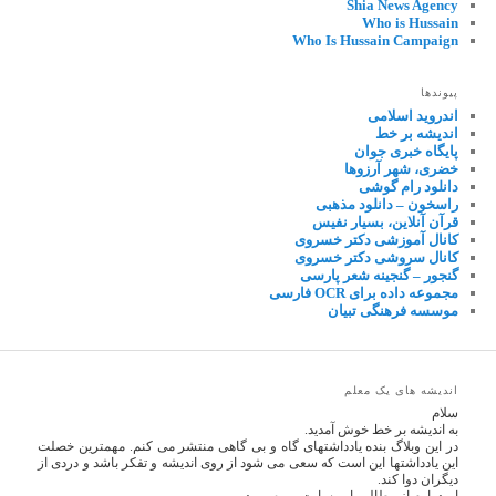
Shia News Agency
Who is Hussain
Who Is Hussain Campaign
پیوندها
اندروید اسلامی
اندیشه بر خط
پایگاه خبری جوان
خضری، شهر آرزوها
دانلود رام گوشی
راسخون – دانلود مذهبی
قرآن آنلاین، بسیار نفیس
کانال آموزشی دکتر خسروی
کانال سروشی دکتر خسروی
گنجور – گنجینه شعر پارسی
مجموعه داده برای OCR فارسی
موسسه فرهنگی تبیان
اندیشه های یک معلم
سلام
به اندیشه بر خط خوش آمدید.
در این وبلاگ بنده یادداشتهای گاه و بی گاهی منتشر می کنم. مهمترین خصلت
این یادداشتها این است که سعی می شود از روی اندیشه و تفکر باشد و دردی از
دیگران دوا کند.
امیدوارم از مطالب این سایت بهره ببرید.