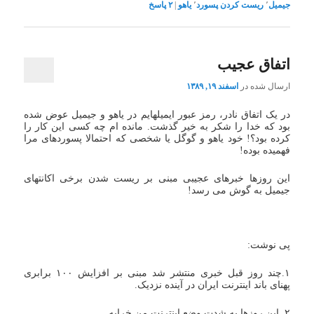
جیمیل
٬
ریست کردن پسورد
٬
یاهو
|
۲
پاسخ
اتفاق عجیب
ارسال شده در
اسفند ۱۹, ۱۳۸۹
در یک اتفاق نادر، رمز عبور ایمیلهایم در یاهو و جیمیل عوض شده
بود که خدا را شکر به خیر گذشت. مانده ام چه کسی این کار را
کرده بود؟! خود یاهو و گوگل یا شخصی که احتمالا پسوردهای مرا
فهمیده بوده!
این روزها خبرهای عجیبی مبنی بر ریست شدن برخی اکانتهای
جیمیل به گوش می رسد!
پی نوشت:
۱.چند روز قبل خبری منتشر شد مبنی بر افزایش ۱۰۰ برابری
پهنای باند اینترنت ایران در آینده نزدیک.
۲. این روزها به شدت وضع اینترنت من خرابه.