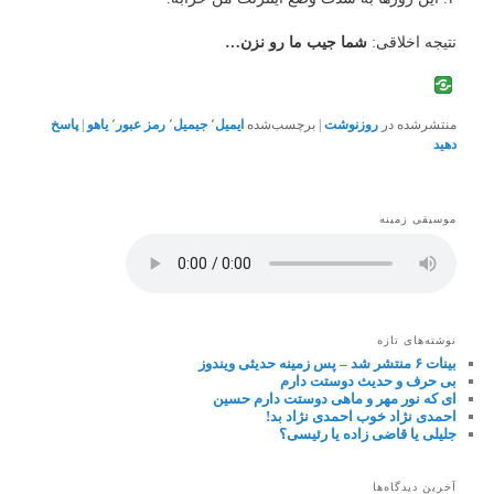
نتیجه اخلاقی:
شما جیب ما رو نزن…
منتشرشده در
روزنوشت
|
برچسب‌شده
ایمیل
٬
جیمیل
٬
رمز عبور
٬
یاهو
|
پاسخ
دهید
موسیقی زمینه
نوشته‌های تازه
بینات ۶ منتشر شد – پس زمینه حدیثی ویندوز
بی حرف و حدیث دوستت دارم
ای که نور مهر و ماهی دوستت دارم حسین
احمدی نژاد خوب احمدی نژاد بد!
جلیلی یا قاضی زاده یا رئیسی؟
آخرین دیدگاه‌ها