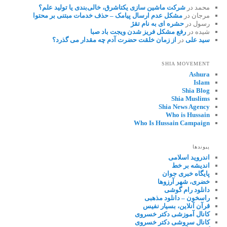
محمد
در
شرکت ماشین سازی یکتاشرق، خالی‌بندی یا تولید علم؟
مرجان
در
مشکل عدم ارسال پیامک – حذف خدمات مبتنی بر محتوا
رسول
در
حشره ای به نام تقژ
شیده
در
رفع مشکل فریز شدن ویجت باد صبا
سید علی
در
از زمان خلقت حضرت آدم چه مقدار می گذرد؟
SHIA MOVEMENT
Ashura
Islam
Shia Blog
Shia Muslims
Shia News Agency
Who is Hussain
Who Is Hussain Campaign
پیوندها
اندروید اسلامی
اندیشه بر خط
پایگاه خبری جوان
خضری، شهر آرزوها
دانلود رام گوشی
راسخون – دانلود مذهبی
قرآن آنلاین، بسیار نفیس
کانال آموزشی دکتر خسروی
کانال سروشی دکتر خسروی