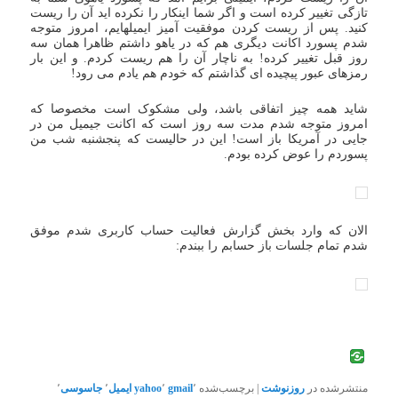
تازگی تغییر کرده است و اگر شما اینکار را نکرده اید آن را ریست
کنید. پس از ریست کردن موفقیت آمیز ایمیلهایم، امروز متوجه
شدم پسورد اکانت دیگری هم که در یاهو داشتم ظاهرا همان سه
روز قبل تغییر کرده! به ناچار آن را هم ریست کردم. و این بار
رمزهای عبور پیچیده ای گذاشتم که خودم هم یادم می رود!
شاید همه چیز اتفاقی باشد، ولی مشکوک است مخصوصا که
امروز متوجه شدم مدت سه روز است که اکانت جیمیل من در
جایی در آمریکا باز است! این در حالیست که پنجشنبه شب من
پسوردم را عوض کرده بودم.
الان که وارد بخش گزارش فعالیت حساب کاربری شدم موفق
شدم تمام جلسات باز حسابم را ببندم:
منتشرشده در
روزنوشت
|
برچسب‌شده
٬
gmail
٬
yahoo
ایمیل
٬
جاسوسی
٬