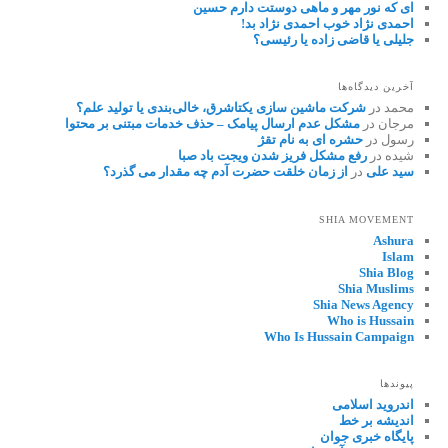
ای که نور مهر و ماهی دوستت دارم حسین
احمدی نژاد خوب احمدی نژاد بد!
جلیلی یا قاضی زاده یا رئیسی؟
آخرین دیدگاه‌ها
محمد
در
شرکت ماشین سازی یکتاشرق، خالی‌بندی یا تولید علم؟
مرجان
در
مشکل عدم ارسال پیامک – حذف خدمات مبتنی بر محتوا
رسول
در
حشره ای به نام تقژ
شیده
در
رفع مشکل فریز شدن ویجت باد صبا
سید علی
در
از زمان خلقت حضرت آدم چه مقدار می گذرد؟
SHIA MOVEMENT
Ashura
Islam
Shia Blog
Shia Muslims
Shia News Agency
Who is Hussain
Who Is Hussain Campaign
پیوندها
اندروید اسلامی
اندیشه بر خط
پایگاه خبری جوان