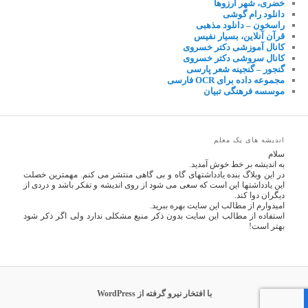
خضری، شهر آرزوها
دانلود رام گوشی
راسخون – دانلود مذهبی
قرآن آنلاین، بسیار نفیس
کانال آموزشی دکتر خسروی
کانال سروشی دکتر خسروی
گنجور – گنجینه شعر پارسی
مجموعه داده برای OCR فارسی
موسسه فرهنگی تبیان
اندیشه های یک معلم
سلام
به اندیشه بر خط خوش آمدید.
در این وبلاگ بنده یادداشتهای گاه و بی گاهی منتشر می کنم. مهمترین خصلت
این یادداشتها این است که سعی می شود از روی اندیشه و تفکر باشد و دردی از
دیگران دوا کند.
امیدوارم از مطالب این سایت بهره ببرید.
استفاده از مطالب این سایت بدون ذکر منبع مشکلی ندارد ولی اگر ذکر شود
بهتر است!
با افتخار نیرو گرفته از WordPress