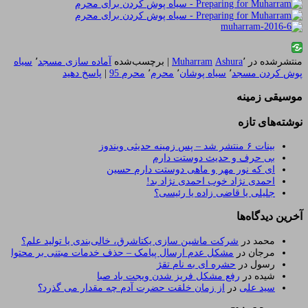
منتشرشده در
٬
Ashura
Muharram
|
برچسب‌شده
آماده سازی مسجد
٬
سیاه
پوش کردن مسجد
٬
سیاه پوشان
٬
محرم
٬
محرم 95
|
پاسخ دهید
موسیقی زمینه
نوشته‌های تازه
بینات ۶ منتشر شد – پس زمینه حدیثی ویندوز
بی حرف و حدیث دوستت دارم
ای که نور مهر و ماهی دوستت دارم حسین
احمدی نژاد خوب احمدی نژاد بد!
جلیلی یا قاضی زاده یا رئیسی؟
آخرین دیدگاه‌ها
محمد
در
شرکت ماشین سازی یکتاشرق، خالی‌بندی یا تولید علم؟
مرجان
در
مشکل عدم ارسال پیامک – حذف خدمات مبتنی بر محتوا
رسول
در
حشره ای به نام تقژ
شیده
در
رفع مشکل فریز شدن ویجت باد صبا
سید علی
در
از زمان خلقت حضرت آدم چه مقدار می گذرد؟