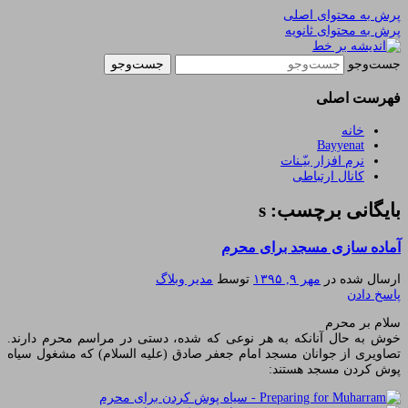
پرش به محتوای اصلی
پرش به محتوای ثانویه
یادداشتهای یک معلم در باب زندگی، اخلاق، اخبار،
اندیشه بر خط
جست‌وجو
علم و سیاست
فهرست اصلی
خانه
Bayyenat
نرم افزار بیّـنات
کانال ارتباطی
بایگانی برچسب: s
آماده سازی مسجد برای محرم
ارسال شده در
مهر ۹, ۱۳۹۵
توسط
مدیر وبلاگ
پاسخ دادن
سلام بر محرم
خوش به حال آنانکه به هر نوعی که شده، دستی در مراسم محرم دارند.
تصاویری از جوانان مسجد امام جعفر صادق (علیه السلام) که مشغول سیاه
پوش کردن مسجد هستند: