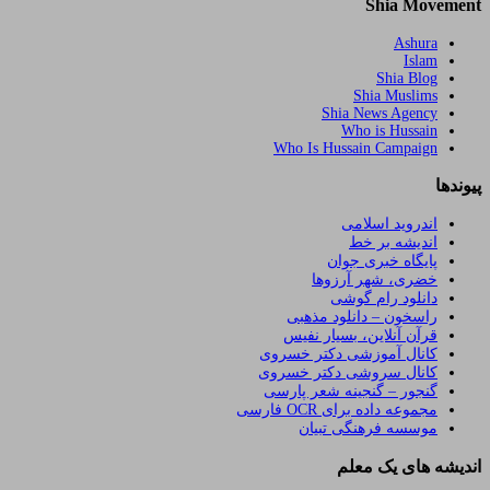
Shia Movement
Ashura
Islam
Shia Blog
Shia Muslims
Shia News Agency
Who is Hussain
Who Is Hussain Campaign
پیوندها
اندروید اسلامی
اندیشه بر خط
پایگاه خبری جوان
خضری، شهر آرزوها
دانلود رام گوشی
راسخون – دانلود مذهبی
قرآن آنلاین، بسیار نفیس
کانال آموزشی دکتر خسروی
کانال سروشی دکتر خسروی
گنجور – گنجینه شعر پارسی
مجموعه داده برای OCR فارسی
موسسه فرهنگی تبیان
اندیشه های یک معلم