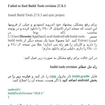
Failed to find Build Tools revision 27.0.3
Install Build Tools 27.0.3 and sync project
برای رفع مشکل، پیشنهاد خود اندروید استودیو و خیلی از فرومها
این است که نسخه ابزار-کامپایل ۲۷٫۰٫۳ را دانلود کرده و در پوشه
مناسب (که نوعا در
مسیر C:\Users\
\AppData\Local\Android\sdk\build-tools
Hossein
است) Extract کنید. اما معمولا شما یک نسخه دیگر از build tools
را دارید و کارتان را هم راه می اندازد! مثلا من نسخه ۲۶٫۰٫۲ و
۲۸٫۰٫۱ را دارم، دلیلی برای دانلود ندارم!
در این حالت برای رفع مشکل به صورت زیر عمل کنید:
راه حل خطای build tools revision
فایل
build.gradle
(از ماژول
app
) را باز کنید و
عبارت زیر را در
بخش android اضافه کنید
یا اگر هست، نسخه آن را اصلاح کنید:
android {
buildToolsVersion “28.0.1”
}