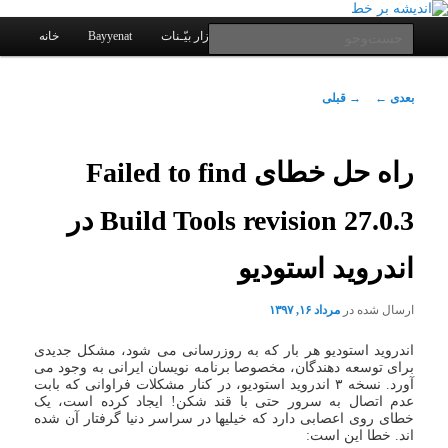
یادداشتهای یک معلم در باب زندگی، اخلاق، اخبار، علم و سیاست
پرش
به
فهرست
جست‌وجو
کانال ارتباطی
نرم افزار بیّـنات
Bayyenat
خانه
اصلی
محتوای
اصلی
اندیشه بر خط
ناوبری
بعدی
←
→
قبلی
نوشته
راه حل خطای Failed to find
Build Tools revision 27.0.3 در
اندروید استودیو
ارسال شده در
مرداد ۱۶, ۱۳۹۷
اندروید استودیو هر بار که به روزرسانی می شود، مشکل جدیدی
برای توسعه دهندگان، مخصوصا برنامه نویسان ایرانی به وجود می
آورد. نسخه ۳ اندروید استودیو، در کنار مشکلات فراوانی که بابت
عدم اتصال به سرور حتی با قند شکن! ایجاد کرده است، یک
خطای روی اعصابی دارد که خیلیها در سراسر دنیا گرفتار آن شده
اند. خطا این است: