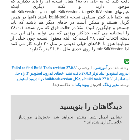
دقت کنید که به جای ۲۸٫۰٫۱ همان نسخه ای را باید بگذارید که
موجود دارید. و نکته دیگری اینکه
عبارتهای compileSdkVersion، targetSdkVersion و minSdkVersion
هم حتما باید کمتر مساوی نسخه build-tools باشند (اینها در همین
گردل هستند و ممکن است در جاهای دیگر هم باشند که باید
جستجو و جایگزین کنید). مثلا در حالت فوق که من نسخه ۲۸٫۰٫۱
را استفاده می کنم، حداکثر ورژنی که می توانم برای این سه
دسته انتخاب کنم، ۲۸ است که البته معقول نیست چون خیلی از
موبایلها هنوز با APIهای خیلی قدیمی تر مثل ۲۰ دارند کار می کنند
لذا minSdkVersion را روی عددی مثل ۲۰ یا کمتر بگذارید.
نوشته شده در
آموزشی
با برچسب
٬
Failed to find Build Tools revision 27.0.3
اندروید استودیو
٬
بیلد تولز 27.0.3 یافت نشد
٬
خطای اندروید استودیو 3
٬
راه حل
استفاده از build tools 27.0.3
٬
مشکل buildtoolsversion در اندروید استودیو
توسط
مدیر وبلاگ
. افزودن
پیوند یکتا
به علاقمندی‌ها.
دیدگاهتان را بنویسید
نشانی ایمیل شما منتشر نخواهد شد.
بخش‌های موردنیاز
علامت‌گذاری شده‌اند
*