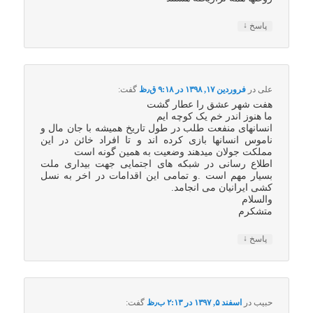
↓
پاسخ
علی
در
فروردین ۱۷, ۱۳۹۸ در ۹:۱۸ ق٫ظ
گفت:
هفت شهر عشق را عطار گشت
ما هنوز اندر خم یک کوچه ایم
انسانهای منفعت طلب در طول تاریخ همیشه با جان مال و
ناموس انسانها بازی کرده اند و تا افراد خائن در این
مملکت جولان میدهند وضعیت به همین گونه است
اطلاع رسانی در شبکه های اجتمایی جهت بیداری ملت
بسیار مهم است .و تمامی این اقدامات در اخر به نسل
کشی ایرانیان می انجامد.
والسلام
متشکرم
↓
پاسخ
حبیب
در
اسفند ۵, ۱۳۹۷ در ۲:۱۳ ب٫ظ
گفت: