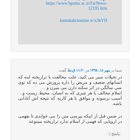
https://www.bpums.ac.ir/Fa/News-
12195.htm
hamshahrionline.ir/x3kYH
سما
در
مهر ۱۸, ۱۳۹۸ در ۱۱:۲۰ ق٫ظ
گفت:
در تخیلات سیر می کنید، علت مخالفت با تراریخته اینه که
انسانهای ضعیف و مریض را داره پرورش می ده که توی
سی سالگی در اثر سکته دارن می میرن و …
اسلام مخالف با هر چیزی که به انسان، محیط زیست و…
آسیب برسونه و موافق با هر کاریه که نتیجه اش آبادانی
باشه.
در ضمن قبل از اینکه بپرسی متن را می خواندی تا بفهمی
در اروپایی که فهمی از اسلام ندارد تراریخته ممنوعه
↓
پاسخ