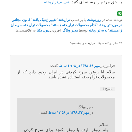
به حق مردم را رسانه ای کنید:
نه_به_تراریخته
نوشته شده در
روزنوشت
با برچسب
تراریخته
٬
تغییر ژنتیک یافته
٬
قانون مجلس
در مورد تراریخته
٬
کدام محصولات تراریخته هستند
٬
محصولات تراریخته سرطان
زا هستند
٬
نه به تراریخته
توسط
مدیر وبلاگ
. افزودن
پیوند یکتا
به علاقمندی‌ها.
12 نظر در “
محصولات تراریخته را بشناسید
”
فرامرز
در
مهر ۱۹, ۱۳۹۸ در ۱۰:۰۸ ب٫ظ
گفت:
سلام ایا روغن سرخ کردنی در ایران وجود دارد که از
محصولات ترا ریخته استفاده نشده باشد
↓
پاسخ
مدیر وبلاگ
در
مهر ۲۲, ۱۳۹۸ در ۱۲:۵۸ ب٫ظ
گفت:
سلام
بله. روغن ارده یا روغن کنجد برای سرخ کردن