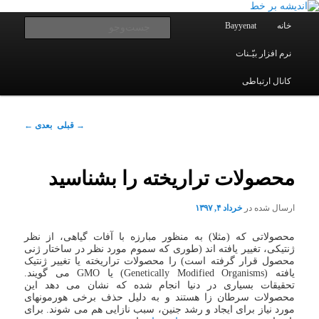
یادداشتهای یک معلم در باب زندگی، اخلاق، اخبار، علم و سیاست
پرش
به
فهرست
جست‌و
خانه
Bayyenat
اصلی
محتوای
اصلی
نرم افزار بیّـنات
اندیشه بر خط
کانال ارتباطی
ناوبری
→
قبلی
بعدی
←
نوشته
محصولات تراریخته را بشناسید
ارسال شده در
خرداد ۴, ۱۳۹۷
محصولاتی که (مثلا) به منظور مبارزه با آفات گیاهی، از نظر
ژنتیکی، تغییر یافته اند (طوری که سموم مورد نظر در ساختار ژنی
محصول قرار گرفته است) را محصولات تراریخته یا تغییر ژنتیک
یافته (Genetically Modified Organisms) یا GMO می گویند.
تحقیقات بسیاری در دنیا انجام شده که نشان می دهد این
محصولات سرطان زا هستند و به دلیل حذف برخی هورمونهای
مورد نیاز برای ایجاد و رشد جنین، سبب نازایی هم می شوند. برای