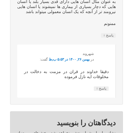
به عنوان مثال انسان هایی دارای قدی بسیار بلند یا انسان
هایی که دچار بسیاری از بیماری ها نمیشوند یا انسان هایی
نیرومند تر از آنچه که یک انسان معمولی میتواند باشد
ممنونم
↓
پاسخ
شهروند
در
بهمن ۲۶, ۱۴۰۰ در ۵:۵۳ ب٫ظ
گفت:
دقیقا خداوند در قران در مزمت به دخالت در
مخلوقات ایه نازل فرموده
↓
پاسخ
دیدگاهتان را بنویسید
نشانی ایمیل شما منتشر نخواهد شد.
بخش‌های موردنیاز