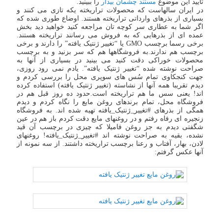
تایید این موضوع
مستند چشمان بیدار
را ببینید.
در ایران سالهاست که محصولات تراریخته یکه تازی می کنند و
بسیاری از بذرهای وارداتی تراریخته هستند. اوضاع طوری شده که
اگر شما به عطاری سر کوچه تان مراجعه کنید خواهید دید بخش
عمده ای از بذرهایی که به فروش می رسانند تراریخته هستند.
برخی رسما برچسب GMO یا “تغییر ژنتیک یافته” را دارند و برخی
برچسب هم ندارند.به فروشگاهها هم که سر بزنید و به برچسب
محصولات خوراکی دقت کنید می بینید در بسیاری از آنها به
صراحت نوشته شده “تغییر ژنتیک یافته”. یادم نمی رود روزی،
جهت کنجکاوی تمام سُس های سوپری محل را بررسی کردم و
دیدم تقریبا همه آنها از نشاسته (تغییر ژنتیک یافته) استفاده کرده
اند! یعنی سس ما هم تراریخته است.حدود ده روز قبل هم در
فروشگاه محل، تمام برندهای روغن مایع را نگاه کردم و دیدم
همگی از بذرهای #تغییر_ژنتیک_یافته تهیه شده اند. به فروشگاه
زنجیره ای رفاه رفتم و در روغنهای مایع دقت کردم باز هم در عین
شگفتی دیدم به جز روغن فامیلا که چیزی در برچسب آن قید
نشده، بقیه به صراحت نوشته اند #تغییر_ژنتیک_یافته! روغنهای
لادن، بهار، آفتاب و رعنا برچسب تراریخته داشتند. از سه نمونه از
آنها عکس گرفتم: