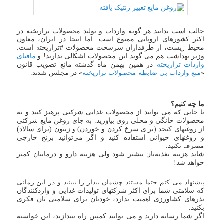
جالب است بدانید هر گونه واردات و تولید محصولات تراریخته در
اکثر کشورهای اروپایی ممنوع است. اما اینجا در ایران، معاون
محیط زیست، از طرفداران سرسخت محصولات #تراریخته است.
وزیر بهداشت هم می گوید این محصولات اشکالی ندارند! و
مافیای
واردات تراریخته
در همین بهمن ماه گذشته مانع تصویب قانون
«
منع واردات بی ضابطه محصولات تراریخته
» در مجلس شدند.
ما چه کنیم؟
تا جایی که می توانید از محصولات غذایی شرکتی پرهیز کنید و به
محصولات خانگی و محلی روی بیاورید. به جای روغن مایع شرکتی
از روغنهای کنجد (برای سرخ کردن و خوردن) و زیتون (برای سالاد)
و روغنهای حیوانی استفاده کنید و اگر می‌توانید برنج خارجی
مصرف نکنید.
شاید هزینه تغذیه‌تان بیشتر شود ولی هزینه دارو و درمانتان کمتر
خواهد شد!
پیشنهاد می کنم حتما مستند چشمان بیدار را ببینید و در این زمانی
که سلامتی شما برای اکثر شرکتهای تولیدات غذایی و واردکنندگان
بذرهای کشاورزی اهمیت ندارد، خودتان برای سلامتی تان فکری
بکنید.
اگر شما رسانه دارید و می توانید کمپین راه بیندازید، این خواسته