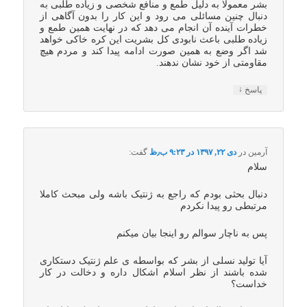
بشر معمولا به دلیل طمع و منافع شخصی و زیاده طلبی به
دنبال چنین مسائلی می رود و این کار را بدون آگاهی از
خطرات آینده آن انجام می دهد که در نهایت همین طمع و
زیاده طلبی باعث نابودی کل بشریت این کره خاکی خواهد
شد اگر وضع به همین صورت ادامه پیدا کند و مردم هیچ
مقاومتی از خود نشان ندهند.
↓
پاسخ
آرمین
در
دی ۲۲, ۱۳۹۷ در ۹:۲۳ ب٫ظ
گفت:
سلام
دنبال بحثی بودم که راجع به ژنتیک باشه ولی مبحث کاملا
مرتبطی رو پیدا نکردم
پس به ناچار سوالم رو اینجا بیان میکنم
آیا تولید نسلی از بشر که بواسطه ی علم ژنتیک دستکاری
شده باشند از نظر اسلام اشکال داره و دخالت در کار
خداست؟