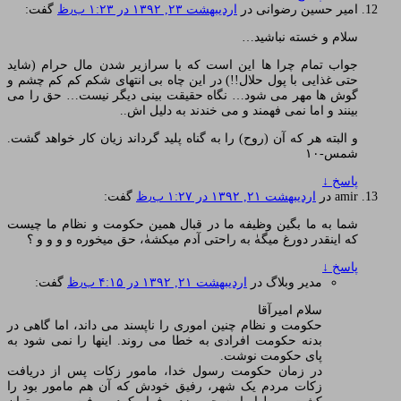
امیر حسین رضوانی
در
اردیبهشت ۲۳, ۱۳۹۲ در ۱:۲۳ ب٫ظ
گفت:
سلام و خسته نباشید…
جواب تمام چرا ها این است که با سرازیر شدن مال حرام (شاید
حتی غذایی با پول حلال!!) در این چاه بی انتهای شکم کم کم چشم و
گوش ها مهر می شود… نگاه حقیقت بینی دیگر نیست… حق را می
بینند و اما نمی فهمند و می خندند به دلیل اش..
و البته هر که آن (روح) را به گناه پلید گرداند زیان کار خواهد گشت.
شمس-۱۰
پاسخ
↓
amir
در
اردیبهشت ۲۱, ۱۳۹۲ در ۱:۲۷ ب٫ظ
گفت:
شما به ما بگین وظیفه ما در قبال همین حکومت و نظام ما چیست
که اینقدر دورغ میگهٰ به راحتی آدم میکشهٰ، حق میخوره و و و و ؟
پاسخ
↓
مدیر وبلاگ
در
اردیبهشت ۲۱, ۱۳۹۲ در ۴:۱۵ ب٫ظ
گفت:
سلام امیرآقا
حکومت و نظام چنین اموری را ناپسند می داند، اما گاهی در
بدنه حکومت افرادی به خطا می روند. اینها را نمی شود به
پای حکومت نوشت.
در زمان حکومت رسول خدا، مامور زکات پس از دریافت
زکات مردم یک شهر، رفیق خودش که آن هم مامور بود را