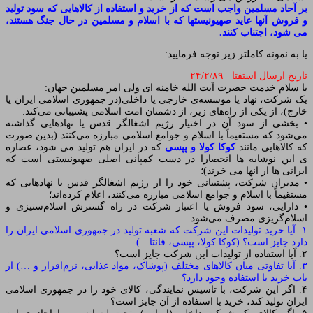
بر آحاد مسلمین واجب است که از خرید و استفاده از کالاهایى که سود تولید
و فروش آنها عاید صهیونیست‏ها که با اسلام و مسلمین در حال جنگ هستند،
مى‏ شود، اجتناب کنند.
یا به نمونه کاملتر زیر توجه فرمایید:
تاریخ ارسال استفتا ۲۴/۲/۸۹
با سلام خدمت حضرت آیت الله خامنه ای ولی امر مسلمین جهان:
یک شرکت، نهاد یا موسسه‌ی خارجی یا داخلی(در جمهوری اسلامی ایران یا
خارج)، از یکی از راه‌های زیر، از دشمنان امت اسلامی پشتیبانی می‌کند:
• بخشی از سود آن در اختیار رژیم اشغالگر قدس یا نهادهایی گذاشته
می‌شود که مستقیماً با اسلام و جوامع اسلامی مبارزه می‌کنند (بدین صورت
که کالاهایی مانند
کوکا کولا و پپسی
که در ایران هم تولید می شود، عصاره
ی این نوشابه ها انحصارا در دست کمپانی اصلی صهیونیستی است که
ایرانی ها از انها می خرند)؛
• مدیران شرکت، پشتیبانی خود را از رژیم اشغالگر قدس یا نهادهایی که
مستقیماً با اسلام و جوامع اسلامی مبارزه می‌کنند، اعلام کرده‌اند؛
• دارایی، سود فروش یا اعتبار شرکت در راه گسترش اسلام‌ستیزی و
اسلام‌گریزی مصرف می‌شود.
۱. آیا خرید تولیدات این شرکت که شعبه تولید در جمهوری اسلامی ایران را
دارد جایز است؟ (کوکا کولا، پپسی، فانتا…)
۲. آیا استفاده از تولیدات این شرکت جایز است؟
۳. آیا تفاوتی میان کالاهای مختلف (پوشاک، مواد غذایی، نرم‌افزار و …) از
باب خرید یا استفاده وجود دارد؟
۴. اگر این شرکت، با تاسیس نمایندگی، کالای خود را در جمهوری اسلامی
ایران تولید کند، خرید یا استفاده از آن جایز است؟