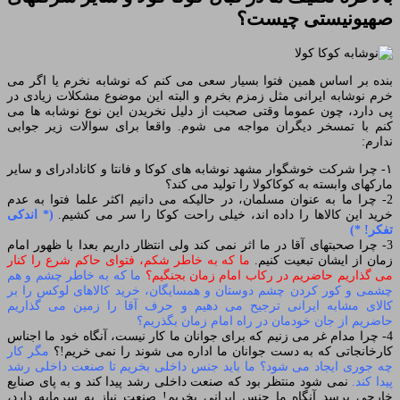
صهیونیستی چیست؟
بنده بر اساس همین فتوا بسیار سعی می کنم که نوشابه نخرم یا اگر می
خرم نوشابه ایرانی مثل زمزم بخرم و البته این موضوع مشکلات زیادی در
پی دارد، چون عموما وقتی صحبت از دلیل نخریدن این نوع نوشابه ها می
کنم با تمسخر دیگران مواجه می شوم. واقعا برای سوالات زیر جوابی
ندارم:
۱- چرا شرکت خوشگوار مشهد نوشابه های کوکا و فانتا و کانادادرای و سایر
مارکهای وابسته به کوکاکولا را تولید می کند؟
2- چرا ما به عنوان مسلمان، در حالیکه می دانیم اکثر علما فتوا به عدم
خرید این کالاها را داده اند، خیلی راحت کوکا را سر می کشیم.
(* اندکی
تفکر! *)
3- چرا صحبتهای آقا در ما اثر نمی کند ولی انتظار داریم بعدا با ظهور امام
زمان از ایشان تبعیت کنیم.
ما که به خاطر شکم، فتوای حاکم شرع را کنار
می گذاریم حاضریم در رکاب امام زمان بجنگیم؟
ما که به خاطر چشم و هم
چشمی و کور کردن چشم دوستان و همسایگان، خرید کالاهای لوکس را بر
کالای مشابه ایرانی ترجیح می دهیم و حرف آقا را زمین می گذاریم
حاضریم از جان خودمان در راه امام زمان بگذریم؟
4- چرا مدام غر می زنیم که برای جوانان ما کار نیست، آنگاه خود ما اجناس
کارخانجاتی که به دست جوانان ما اداره می شوند را نمی خریم!؟
مگر کار
چه جوری ایجاد می شود؟ ما باید جنس داخلی بخریم تا صنعت داخلی رشد
پیدا کند.
نمی شود منتظر بود که صنعت داخلی رشد پیدا کند و به پای صنایع
خارجی برسد آنگاه ما جنس ایرانی بخریم! صنعت نیاز به سرمایه دارد،