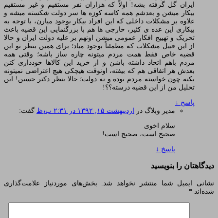
ایران گل گرفته بشه! اولاً که هزاران نفر مستقیم و غیر مستقیم
بیکار میشن و بعدشم همه کاسه کوزه ها سر دولت شکسته میشه و
علاوه بر مشکلات داخلی که این افراد بیکار بوجود میارن، با توجه به
بیکاری این عده ی کثیر، خارجی ها هم با بزرگنمایی این قضیه باعث
تحریک و تهییج افکار عمومی میشن اونهم بر علیه دولت ایران و حالا
از این قبیل مشکلات که مطمئناً بوجود میاد؛ برای همین بنظر تو این
قضیه خاص فقط همت مردم میتونه چاره ساز باشه؛ وقتی همه
مردم باهم اتحاد داشته باشن و از خرید این کالاها خودداری کنن
بعدش هر اتفاقی هم که بیفته، اونوقت هیچکی هیچ اعتراضی نمیتونه
بکنه چون خواسته مردم بوده و نه دولت؛ حالا بنظر دکتر حسین! این
تحلیل من از این قضیه درسته؟؟!
پاسخ
↓
مدیر وبلاگ
در
اردیبهشت ۱۵, ۱۳۹۲ در ۲:۳۱ ب٫ظ
گفت:
سلام اخوی
صحیح است، صحیح است!
پاسخ
↓
دیدگاهتان را بنویسید
نشانی ایمیل شما منتشر نخواهد شد.
بخش‌های موردنیاز علامت‌گذاری
شده‌اند
*