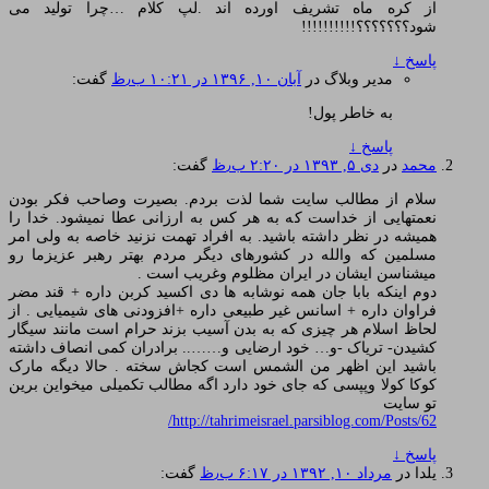
از کره ماه تشریف اورده اند .لپ کلام …چرا تولید می
شود؟؟؟؟؟؟؟!!!!!!!!!!
پاسخ
↓
مدیر وبلاگ
در
آبان ۱۰, ۱۳۹۶ در ۱۰:۲۱ ب٫ظ
گفت:
به خاطر پول!
پاسخ
↓
محمد
در
دی ۵, ۱۳۹۳ در ۲:۲۰ ب٫ظ
گفت:
سلام از مطالب سایت شما لذت بردم. بصیرت وصاحب فکر بودن
نعمتهایی از خداست که به هر کس به ارزانی عطا نمیشود. خدا را
همیشه در نظر داشته باشید. به افراد تهمت نزنید خاصه به ولی امر
مسلمین که والله در کشورهای دیگر مردم بهتر رهبر عزیزما رو
میشناسن ایشان در ایران مظلوم وغریب است .
دوم اینکه بابا جان همه نوشابه ها دی اکسید کربن داره + قند مضر
فراوان داره + اسانس غیر طبیعی داره +افزودنی های شیمیایی . از
لحاظ اسلام هر چیزی که به بدن آسیب بزند حرام است مانند سیگار
کشیدن- تریاک -و… خود ارضایی و…….. برادران کمی انصاف داشته
باشید این اظهر من الشمس است کجاش سخته . حالا دیگه مارک
کوکا کولا وپپسی که جای خود دارد اگه مطالب تکمیلی میخواین برین
تو سایت
http://tahrimeisrael.parsiblog.com/Posts/62/
پاسخ
↓
یلدا
در
مرداد ۱۰, ۱۳۹۲ در ۶:۱۷ ب٫ظ
گفت: