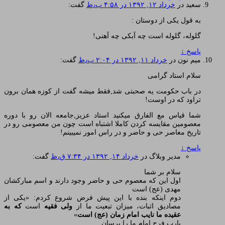
سعید
در
خرداد ۱۲, ۱۳۹۲ در ۴:۵۸ ب٫ظ
گفت:
به قول یکی از دوستان :
گلوله، گلوله است چه آبکی چه آهنی!
پاسخ
↓
میم نون
در
خرداد ۱۱, ۱۳۹۲ در ۲:۰۴ ب٫ظ
گفت:
سلام استاد گرامی
در باب حکومت یه صحبتی شد,فقط میشه گفت از کوزه همان برون
تراود که در اوست!
شما قیاس مع الفارق میکنید استاد عزیز,جامعه الان رو با دوره
معصومین مقایسه کردن کاملا اشتباه است چون من معصومی رو در
تاریخ معاصر حی و حاضر و در راس امور نمیبینم!
پاسخ
↓
مدیر وبلاگ
در
خرداد ۱۴, ۱۳۹۲ در ۷:۳۴ ق٫ظ
گفت:
سلام بر شما
اول این که معصوم حی و حاضر وجود دارند و اسم مبارکشان
مهدی (عج) است
دوم اینکه بنده با این پیش فرض شروع کردم: «یکی از
مصادیق اثبات، میزان تبعیت ما از
ولی فقیه
است
که به
عقیده ما نایب امام زمان (عج) است
»
یارب فرج امام ما را برسان