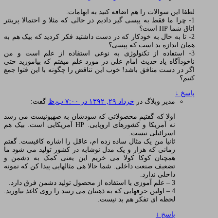
لطفا این سوالات را هم اضافه کنید به ابهامات:
1- چرا ما فقط به پپسی گیر دادیم در حالی که مثلا و احتمالا پرینتر
اتاق شما HP است؟
2- تا به حال به خودکار که در دست داشتید فکر کردید که بیک هم به
همان اندازه بد است که پپسی؟
3- استفاده از تکنولوژی به نوعی استفاده از علم است و من
ناخودآگاه یاد حدیث امام علی در مورد علم میفتم که بیاموزید حتی
اگر در دست منافق باشد! خوب این تناقض را چگونه با این فتوا جمع
کنیم؟
پاسخ
↓
مدیر وبلاگ
در
خرداد ۲۹, ۱۳۹۲ در ۷:۰۰ ب٫ظ
گفت:
اولا که گفتیم محصولاتی که سودشان به صهیونیست می رسد
نه آمریکا و کشورهای اروپایی. HP آمریکایی است. بیک هم
اسرائیلی نیست.
ثانیا من یک مثال ساده زده ام، عاقل را اشاره کافیست. گفتم
زمانی که هزار و یک مدل نوشابه در کشور تولید می شود ما
همچنان کوکا کولا می خریم این یعنی کمک به دشمن و
تضعیف صنعت داخلی. شما حالا هی مثالهایی پیدا کن که نمونه
داخلی ندارد.
3 – علم آموزی با استفاده از محصول تولید دشمن فرق دارد.
4 – اولین حرفهایی که به ذهنتان می رسد را روی کاغذ نیاورید.
لحظه ای تفکر هم بد نیست.
پاسخ
↓