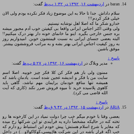
baran
در
اردیبهشت ۱۶, ۱۳۹۲ در ۱:۳۲ ب٫ظ
گفت:
سلام داداش. جدا تا حالا به این موضوع زیاد فکر نکرده بودم ولی الان
خیلی فکر کردم!!!
خدارو شکر ما که اصلا اهل نوشابه نیستیم.
ولی وقتی اکثر اجناس ایرانی واقعا بی کیفیتن خوب آدم مجبور میشه
بره جنس خارجی بگیره. اینو ما خانمای خونه دار بهتر درک میکنیم!!
البته بعضی جنسای ایرانی به نسبت قیمتشون خوبن. امیدواریم روز
به روز کیفیت اجناس ایرانی بهتر بشه و به مراتب فروششون بیشتر.
موفق باشین.
پاسخ
↓
مدیر وبلاگ
در
اردیبهشت ۱۶, ۱۳۹۲ در ۵:۲۷ ب٫ظ
گفت:
ممنون ولی باز هم فکر کن کلا فکر چیز خوبیه. اصلا اسم
سایت من با فکر و اندیشه عجین شده است. یادمان باشد که
همیشه تنها منافع خودمان برایمان مهم نباشد، گاهی باید
کاهوی پلاسیده خرید تا میوه فروش ضرر نکند (کاری که آیت
الله قاضی می کرد).
پاسخ
↓
ARiA
در
اردیبهشت ۱۵, ۱۳۹۲ در ۹:۴۲ ق٫ظ
گفت:
بعضی وقتا با خودم میگم خب چرا دولت نمیاد در این کارخونه ها رو
تخته کنه در حالیکه مشخصاً داره یه فرآیندی تو این شرکتها رخ میده
که مغایر با شرع اسلام هستش؛ پیش خودم این استنباط رو دارم که
خب اگه قرار باشه در این شرکت ها(پپسی،کوکاکولاو…) در داخل