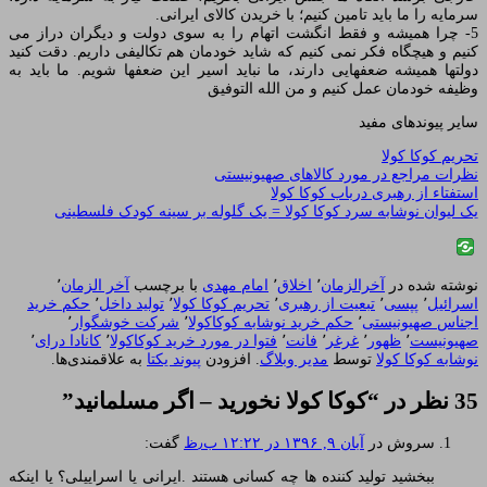
سرمایه را ما باید تامین کنیم؛ با خریدن کالای ایرانی.
5- چرا همیشه و فقط انگشت اتهام را به سوی دولت و دیگران دراز می
کنیم و هیچگاه فکر نمی کنیم که شاید خودمان هم تکالیفی داریم. دقت کنید
دولتها همیشه ضعفهایی دارند، ما نباید اسیر این ضعفها شویم. ما باید به
وظیفه خودمان عمل کنیم و من الله التوفیق
سایر پیوندهای مفید
تحریم کوکا کولا
نظرات مراجع در مورد کالاهای صهیونیستی
استفتاء از رهبری درباب کوکا کولا
یک لیوان نوشابه سرد کوکا کولا = یک گلوله بر سینه کودک فلسطینی
نوشته شده در
آخرالزمان
٬
اخلاق
٬
امام مهدی
با برچسب
آخر الزمان
٬
اسرائیل
٬
پپسی
٬
تبعیت از رهبری
٬
تحریم کوکا کولا
٬
تولید داخل
٬
حکم خرید
اجناس صهیونیستی
٬
حکم خرید نوشابه کوکاکولا
٬
شرکت خوشگوار
٬
صهیونیست
٬
ظهور
٬
غرغر
٬
فانت
٬
فتوا در مورد خرید کوکاکولا
٬
کانادا درای
٬
نوشابه کوکا کولا
توسط
مدیر وبلاگ
. افزودن
پیوند یکتا
به علاقمندی‌ها.
35 نظر در “
کوکا کولا نخورید – اگر مسلمانید
”
سروش
در
آبان ۹, ۱۳۹۶ در ۱۲:۲۲ ب٫ظ
گفت:
ببخشید تولید کننده ها چه کسانی هستند .ایرانی یا اسراییلی؟ یا اینکه