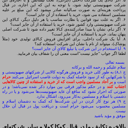
۵. اگر کالای یک شرکت داخلی (ایرانی)، تحت لیسانس و با اجازه‌ی این
شرکت صهیونیستی تولید شود، با توجه به این‌ که این اجازه، در قبال
پرداخت هزینه‌ای به صورت سـالیانه صادر میشود که این مبلغ بر علیه
مسلمین استفاده می شود، خرید یا استفاده از آن جایز است؟
۶. اگر به علت نبود قوانین یا نظارت مناسب یا هر دلیل دیگر، کـالای این
شرکت صهیونیستی وارد کشور شود، خرید یا استفاده از آن جایز است؟
۷. اگر نـام، نشان یا مبدا صادرکننده‌ی کـالا تغییر داده شود تا شـرکت اصلی
پنهان بماند، خرید یا استفاده از آن جایز است؟
۸. آیا یک شرکت داخلی، برای افزایش فروش کـالای تولیدی خود (مثلاً
پوشاک)، میتواند از نام یا نشان این شرکت استفاده کند؟
۹. آیا استخدام در این شرکت یا تبلیغ کالای آن جایز است؟
لطفا اگر جواب “جایز نیست”است معنی آن را شفاف بیان فرمایید.
بسمه تعالی
سلام علیکم و رحمه الله و برکاته
ج ۱ـ۸) به طور کلى خرید و فروش هرگونه کالایى از شرکتهاى صهیونیستى و
یا شرکتهایى که از سود حاصله کمک به دولت غاصب اسرائیل مى‌کنند
حرام
است و
بر آحاد مسلمین واجب است که از خرید و استفاده از چنین کالاهایى
اجتناب کنند
و در حکم مذکور فرقى بین موارد ذکر شده نمى‌باشد؛ و در
صورتی که احراز نشود که منافع آن عاید صهیونیست‌ها می‌شود و یا در راه
دشمنی با اسلام و مسلمین به‌کار می‌رود، اشکال ندارد.
ج ۹) هر نوع کار کردن در این شرکت‌ها که کمک به دشمنان اسلام و
مسلمین محسوب می‌شود حرام است و دریافت پول در قبال آن حلال
نیست.
موفق و مؤید باشید
بالاخره تکلیف ما در قبال کوکا کولا و سایر شرکتهای