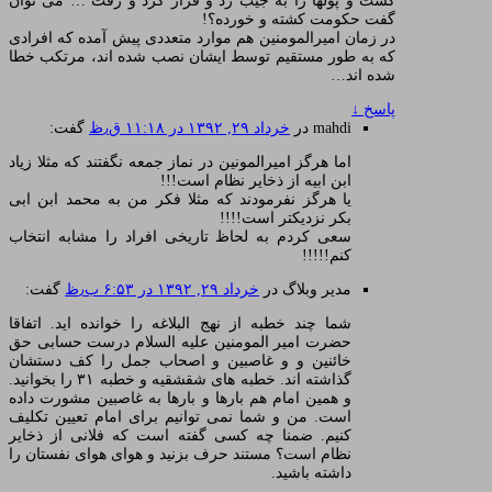
کشت و پولها را به جیب زد و فرار کرد و رفت … می توان
گفت حکومت کشته و خورده؟!
در زمان امیرالمومنین هم موارد متعددی پیش آمده که افرادی
که به طور مستقیم توسط ایشان نصب شده اند، مرتکب خطا
شده اند…
پاسخ
↓
mahdi
در
خرداد ۲۹, ۱۳۹۲ در ۱۱:۱۸ ق٫ظ
گفت:
اما هرگز امیرالمونین در نماز جمعه نگفتند که مثلا زیاد
ابن ابیه از ذخایر نظام است!!!
یا هرگز نفرمودند که مثلا فکر من به محمد ابن ابی
بکر نزدیکتر است!!!!
سعی کردم به لحاظ تاریخی افراد را مشابه انتخاب
کنم!!!!!
مدیر وبلاگ
در
خرداد ۲۹, ۱۳۹۲ در ۶:۵۳ ب٫ظ
گفت:
شما چند خطبه از نهج البلاغه را خوانده اید. اتفاقا
حضرت امیر المومنین علیه السلام درست حسابی حق
خائنین و و غاصبین و اصحاب جمل را کف دستشان
گذاشته اند. خطبه های شقشقیه و خطبه ۳۱ را بخوانید.
و همین امام هم بارها و بارها به غاصبین مشورت داده
است. من و شما نمی توانیم برای امام تعیین تکلیف
کنیم. ضمنا چه کسی گفته است که فلانی از ذخایر
نظام است؟ مستند حرف بزنید و هوای هوای نفستان را
داشته باشید.