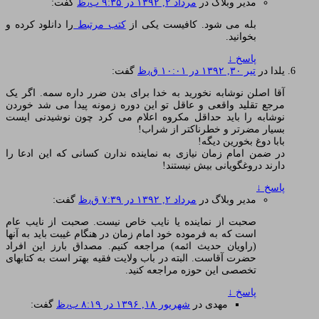
مدیر وبلاگ
در
مرداد ۲, ۱۳۹۲ در ۹:۳۵ ب٫ظ
گفت:
بله می شود. کافیست یکی از
کتب مرتبط
را دانلود کرده و
بخوانید.
پاسخ
↓
یلدا
در
تیر ۳۰, ۱۳۹۲ در ۱۰:۰۱ ق٫ظ
گفت:
آقا اصلن نوشابه نخورید به خدا برای بدن ضرر داره سمه. اگر یک
مرجع تقلید واقعی و عاقل تو این دوره زمونه پیدا می شد خوردن
نوشابه را باید حداقل مکروه اعلام می کرد چون نوشیدنی ایست
بسیار مضرتر و خطرناکتر از شراب!
بابا دوغ بخورین دیگه!
در ضمن امام زمان نیازی به نماینده ندارن کسانی که این ادعا را
دارند دروغگویانی بیش نیستند!
پاسخ
↓
مدیر وبلاگ
در
مرداد ۲, ۱۳۹۲ در ۷:۳۹ ق٫ظ
گفت:
صحبت از نماینده یا نایب خاص نیست. صحبت از نایب عام
است که به فرموده خود امام زمان در هنگام غیبت باید به آنها
(راویان حدیث ائمه) مراجعه کنیم. مصداق بارز این افراد
حضرت آقاست. البته در باب ولایت فقیه بهتر است به کتابهای
تخصصی این حوزه مراجعه کنید.
پاسخ
↓
مهدی
در
شهریور ۱۸, ۱۳۹۶ در ۸:۱۹ ب٫ظ
گفت: