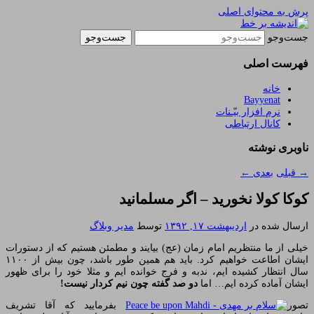
پرش به محتوای اصلی
یادداشتهای یک معلم در باب زندگی، اخلاق، اخبار،
اندیشه بر خط
جست‌وجو
علم و سیاست
فهرست اصلی
خانه
Bayyenat
نرم افزار بیّـنات
کانال ارتباطی
ناوبری نوشته
→
قبلی
بعدی
←
کوکا کولا نخورید – اگر مسلمانید
ارسال شده در
اردیبهشت ۱۷, ۱۳۹۲
توسط
مدیر وبلاگ
خیلی از ما منتظریم امام زمان (عج) بیایند و مطمئن هستیم که از دستورات
ایشان اطاعت خواهیم کرد. باید هم همین طور باشد، چون بیش از ۱۱۰۰
سال انتظار کشیده ایم، ندبه و فرج خوانده ایم و مثلا خود را برای ظهور
ایشان آماده کرده ایم… اما
دو صد گفته چون نیم کردار نیست!
تصور
بفرمایید که آقا تشریف