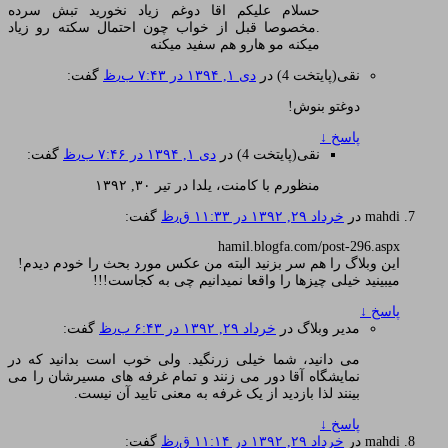
حسلام علیکم اقا دوغم زیاد نخورید تبش سرده
.مخصوصا قبل از خواب چون احتمال سکته رو زیاد
میکنه مو هارو هم سفید میکنه
نقی(پایتخت 4)
در
دی ۱, ۱۳۹۴ در ۷:۴۳ ب٫ظ
گفت:
دوغتو بنوش!
پاسخ
↓
نقی(پایتخت 4)
در
دی ۱, ۱۳۹۴ در ۷:۴۶ ب٫ظ
گفت:
منظورم با کامنت، یلدا در تیر ۳۰, ۱۳۹۲
mahdi
در
خرداد ۲۹, ۱۳۹۲ در ۱۱:۳۳ ق٫ظ
گفت:
hamil.blogfa.com/post-296.aspx
این وبلاگ را هم سر بزنید البته من عکس مورد بحث را خودم دیدم!
میبینید خیلی چیزها را واقعا نمیدانیم چی به کجاست!!!
پاسخ
↓
مدیر وبلاگ
در
خرداد ۲۹, ۱۳۹۲ در ۶:۴۳ ب٫ظ
گفت:
می دانید، شما خیلی زرنگید. ولی خوب است بدانید که در
نمایشگاه آقا دور می زنند و تمام غرفه های مسیرشان را می
بینند لذا بازدید از یک غرفه به معنی تایید آن نیست.
پاسخ
↓
mahdi
در
خرداد ۲۹, ۱۳۹۲ در ۱۱:۱۴ ق٫ظ
گفت: