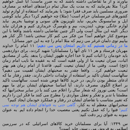
بیاورند و از ما تقاضایی داشته باشند که به ضرر ماست؛ آیا عمل خواهیم
کرد؟ مثلا بفرمایند که به مدت یک سال تمام درآمدهای اضافه بر مصارف
ضروری مسلمین باید صرف فقرا شود؛ یا بفرمایند که استفاده از لوازم تولید
کشورهای غیرمسلمان حرام است! (مثلا) چه خواهیم کرد؟ دیگر نباید گوشی
اپل و سامسونگ بخریم، نباید تلویزیون های سونی و توشیبا بخریم. نباید
لوازم خانگی بوش، ایندزیت، بیم و بلومبرگ خریداری کنیم و هزاران نباید
دیگر. البته این مثال است ولی اگر چنین تقاضایی داشته باشند واقعا با این
موضوع کنار خواهیم آمد؟ من فکر می کنم کار سختی باشد! اگر کنار هم
بیاییم توی دلمان غرغر می زنیم که مثلا امام را چه به این جور مسائل!
ما در زمانی هستیم که داریم امتحان پس می دهیم؛
۱۱ امام را خداوند
مهربان فرستاد و هر ۱۱ تای آنها را مسلمانان! شهید کردند، برای دوازدهمی
باید خودمان را اثبات کنیم تا خدا اجازه ظهور ایشان را بدهد. یکی از مصادیق
اثبات، میزان تبعیت ما از ولی فقیه است که به عقیده ما نایب امام زمان
(عج) است. وقتی ما از ایشان تبعیت کنیم، قاعدتا از امام زمان هم بهتر
تبعیت خواهیم کرد… واقعا چقدر به صحبتهای ایشان اهمیت می دهیم؟
سالهاست ایشان تاکید بر استفاده از تولیدات داخلی دارند، چقدر رفتار ما که
ادعای منتظر بودن داریم، در خرید کالاها عوض شده است. سالهاست تاکید
بر اصلاح الگوی مصرف دارند، آیا اساسا صحبتهای ایشان برای ما مهم
است؟ یعنی نوروز که شعار سال را اعلام می کنند یا در سایر سخنرانیها که
مطمئنا با تدبر و تفکر و تعقل مواردی را مطرح می کنند ما فکر این را داریم
که تغییر متناسب با تقاضای ایشان در رفتار و عملکرد خودمان ایجاد کنیم؟
سخنرانیهای معظم له به کنار،
گاهی حتی به فتواهای ایشان هم توجه نمی
کنیم!
فتوا را که عمل نکنیم یعنی معصیت خدا را انجام داده ایم. به عنوان
نمونه به فتوای زیر دقت کنید:
س ۱۳۴۹: آیا براى مسلمانان خرید کالاهاى اسرائیلى که در سرزمین
اسلامى به فروش می ‏رسند، جایز است؟