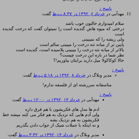
پاسخ
↓
مهدآبی
در
خرداد ۶, ۱۳۹۲ در ۸:۳۷ ب٫ظ
گفت:
سلام امیدوارم حالتون خوب باشد
درختی که میوه هاش گندیده است را نمیتوان گفت که درخت گندیده
است
ولی ریشه را که نمیبینی
پایین تر از میانه تنه درخت را میبینی سالم است
بالاتر از میانه تنه درخت را میبینی پلاسیده است، گندیده است
نظر شما در باره این درخت چیست؟
حالا کوکاکولا میل دارید برایتان بیاوریم!؟
پاسخ
↓
مدیر وبلاگ
در
خرداد ۸, ۱۳۹۲ در ۵:۱۸ ب٫ظ
گفت:
متاسفانه سررشته ای از فلسفه ندارم!
پاسخ
↓
مهدآبی
در
خرداد ۱۴, ۱۳۹۲ در ۱۲:۰۰ ب٫ظ
گفت:
ادم ها مدل های فکریشون با هم فرق داره
ولی آدم هایی که نزدیک به هم فکر می کنند میشه خط
فکریشون به هم نزدیک بشه
و نه اینکه با جملات شیک از جواب دادن بگذریم
مدیر وبلاگ
در
خرداد ۱۴, ۱۳۹۲ در ۳:۳۲ ب٫ظ
گفت: