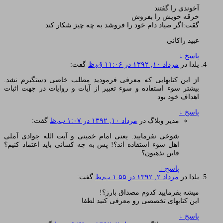
آخوندی را گفتند
خرقه خویش را بفروش
گقت:اگر صیاد دام خود را فروشد به چه چیز شکار کند
عبید زاکانی
پاسخ
↓
یلدا
در
مرداد ۱۰, ۱۳۹۲ در ۱۱:۰۶ ق٫ظ
گفت:
از این کتابهایی که معرفی فرمودید مطلب خاصی دستگیرم نشد.
بیشتر سوء استفاده و سوء تعبیر از آیات و روایات در جهت اثبات
اهداف خود بود
پاسخ
↓
مدیر وبلاگ
در
مرداد ۱۰, ۱۳۹۲ در ۱:۰۷ ب٫ظ
گفت:
شوخی نفرمایید. یعنی امام خمینی و آیت الله جوادی آملی
اهل سوء استفاده اند؟! پس به چه کسانی باید اعتماد کنیم؟
فاین تذهبون؟
پاسخ
↓
یلدا
در
مرداد ۲, ۱۳۹۲ در ۱:۵۵ ب٫ظ
گفت:
میشه بفرمایید کدوم مصداق بارز؟!
این کتابهای تخصصی رو معرفی کنید لطفا
پاسخ
↓