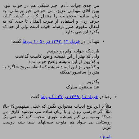
من جدی جواب دادم. چیز شیکی هم در جواب نبود.
ببین آقای مهدابی عزیز، می خواهی خیر برسانی، به
زبان ساده صحبتهایت را منتقل کن. با گوشه کنایه
حرف زدن و استفاده از ضرب المثل، تا حدی که به
انتقال مفهوم ضرر نرساند خوب است ولی از حد که
بگذرد ارزشی ندارد.
مهدآبی
در
خرداد ۱۴, ۱۳۹۲ در ۱۰:۵۰ ب٫ظ
گفت:
بار دیگه جواب اولم رو خوندم
ولی کلا بهتر از این نمیشه واضح کامنت گذاشت
و کلا بهتر از این نمیشه واضح جواب نداد
و کلا بهتر از این استاد نمیشه که انتقاد صریح شاگرد به
متن را سانسور نمیکنه
بگذریم…
عید مبعثتون مبارک
رضا
در
خرداد ۱۱, ۱۳۹۹ در ۱۰:۴۷ ب٫ظ
گفت:
مثلاً با این نوع ادبیات میخواین بگین که خیلی میفهمین؟! حالا
مثلاً اگر فارسی روان و با زبان ساده می نوشتید کاری می
شد؟! توصیه می کنم همیشه طوری صحبت کنید که حتی یک
روستایی بی سواد هم متوجه صبحتهای شما بشه دوست
عزیز!
پاسخ
↓