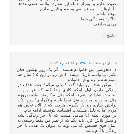
عقیده ندارم و اینم از جمله این موارده والبته بعضی عددها
، آمارها و … رو هم نمی پسندم و قبول ندارم
موفق باشید
شاگرد همیشگی شما
مهدی صادقی
↓
پاسخ
احسان
در
اسفند ۱۱, ۱۳۹۰ در ۱:۵۲ ب٫ظ
گفت:
۱- دلخوشی من خانوادم هستند. اگر یک روز بهشون فکر
نکنم دنیا واسم تاریک میشه. کاش زودتر این ۱.۵ سال هم
تموم شه و برم پیش خانوادم.
2- میگن هدف رو نباید گفت! ولی میگم! چندتا هدف در
زندگی دارم، اول اینکه کاری پیدا کنم که هر روز با
انجامش شادابتر بشم نه اینکه مثل یه کارمند ساده دیروزم
مثل امروز و امروزم مثل فردا باشه و تکراری! دوم اینکه
نواختن سازی رو یاد بگیرم، هرچند که تا الان تلاش هم
کردم اما به دلیل مشکلات اقتصادی نتونستم ادامه بدم.
در مورد اینکه آیا هدفی هست که تا آخر زندگی بشه
واسش تلاش کرد، باید بگم که از نظر من فقط رسیدن به
ایمان قوی هستش که می تونه به عنوان یک هدف تا آخر
زندگی با آدم باشه.