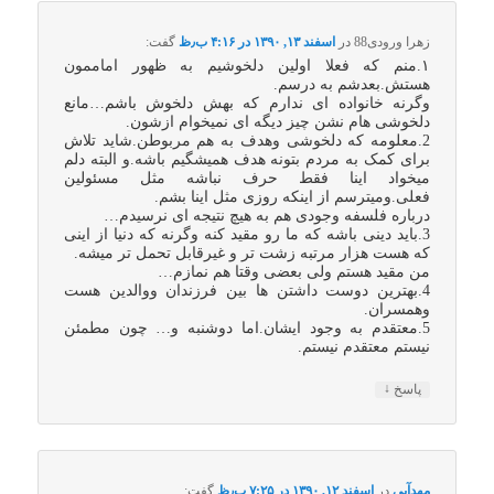
زهرا ورودی88
در
اسفند ۱۳, ۱۳۹۰ در ۴:۱۶ ب٫ظ
گفت:
۱.منم که فعلا اولین دلخوشیم به ظهور اماممون
هستش.بعدشم به درسم.
وگرنه خانواده ای ندارم که بهش دلخوش باشم…مانع
دلخوشی هام نشن چیز دیگه ای نمیخوام ازشون.
2.معلومه که دلخوشی وهدف به هم مربوطن.شاید تلاش
برای کمک به مردم بتونه هدف همیشگیم باشه.و البته دلم
میخواد اینا فقط حرف نباشه مثل مسئولین
فعلی.ومیترسم از اینکه روزی مثل اینا بشم.
درباره فلسفه وجودی هم به هیچ نتیجه ای نرسیدم…
3.باید دینی باشه که ما رو مقید کنه وگرنه که دنیا از اینی
که هست هزار مرتبه زشت تر و غیرقابل تحمل تر میشه.
من مقید هستم ولی بعضی وقتا هم نمازم…
4.بهترین دوست داشتن ها بین فرزندان ووالدین هست
وهمسران.
5.معتقدم به وجود ایشان.اما دوشنبه و… چون مطمئن
نیستم معتقدم نیستم.
↓
پاسخ
مهدآبی
در
اسفند ۱۲, ۱۳۹۰ در ۷:۲۵ ب٫ظ
گفت: