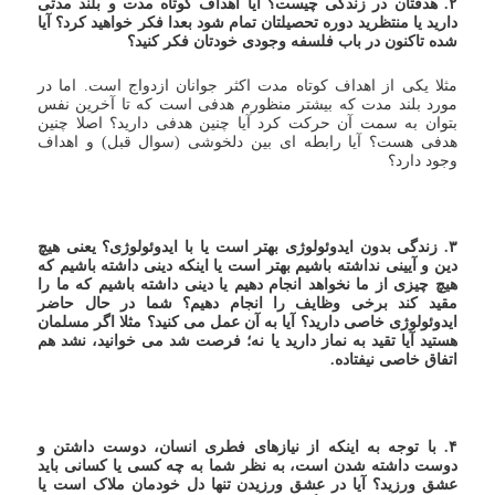
۲. هدفتان در زندگی چیست؟ آیا اهداف کوتاه مدت و بلند مدتی
دارید یا منتظرید دوره تحصیلتان تمام شود بعدا فکر خواهید کرد؟ آیا
شده تاکنون در باب فلسفه وجودی خودتان فکر کنید؟
مثلا یکی از اهداف کوتاه مدت اکثر جوانان ازدواج است. اما در
مورد بلند مدت که بیشتر منظورم هدفی است که تا آخرین نفس
بتوان به سمت آن حرکت کرد آیا چنین هدفی دارید؟ اصلا چنین
هدفی هست؟ آیا رابطه ای بین دلخوشی (سوال قبل) و اهداف
وجود دارد؟
۳. زندگی بدون ایدوئولوژی بهتر است یا با ایدوئولوژی؟ یعنی هیچ
دین و آیینی نداشته باشیم بهتر است یا اینکه دینی داشته باشیم که
هیچ چیزی از ما نخواهد انجام دهیم یا دینی داشته باشیم که ما را
مقید کند برخی وظایف را انجام دهیم؟ شما در حال حاضر
ایدوئولوژی خاصی دارید؟ آیا به آن عمل می کنید؟ مثلا اگر مسلمان
هستید آیا تقید به نماز دارید یا نه؛ فرصت شد می خوانید، نشد هم
اتفاق خاصی نیفتاده.
۴. با توجه به اینکه از نیازهای فطری انسان، دوست داشتن و
دوست داشته شدن است، به نظر شما به چه کسی یا کسانی باید
عشق ورزید؟ آیا در عشق ورزیدن تنها دل خودمان ملاک است یا