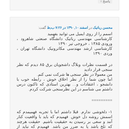
↓
پاسخ
محسن رباتیک
در
اسفند ۱۰, ۱۳۹۰ در ۷:۲۶ ب٫ظ
گفت:
اسمم را از روی ایمیل می توانید بفهمید
کارشناسی مهندسی رباتیک دانشگاه صنعتی شاهرود ،
ورودی ۱۳۸۵ ، خروجی تیر ۱۳۹۰
کارشناسی ارشد مهندسی مکاترونیک دانشگاه تهران ،
وردی ۱۳۹۰
در قسمت نظرات وبلاگ داشجویان برق ۸۵ دیدم که نظر
سنجی قرار دادید
من معمولا در نظر سنجی ها شرکت نمی کنم.
اما چون شما را از نظر اخلاق خوش ، رابطه خوب با
دانشجو ، اعتقادات و… بهترین استادی که تاکنون درس
داشتم می شناسم در این نظرسنجی شرکت کردم.
=========
۱- دلخوشی ندارم. قبلا داشتم اما با تجربه فهمیمدم که
اسمش روشه دل خوش. فهمیدم که باید با واقعیت کنار
آمد و سعی بر رسیدن به حقیقیت باشیم. حقیقت هرچند
که تلخ باشد یا به ضرر من باشد. فهمیدم که نباید از