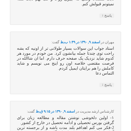
نمیتونم قبولش کنم.
↓
پاسخ
مهران
در
اسفند ۹, ۱۳۹۰ در ۱:۴۹ ب٫ظ
گفت:
استاد جواب این سوالات بسیار طولانی تر از اونیه که بشه
راحت توی چندتا جمله بیانشون کرد. من خودم در مورد هر
کدوم شاید نزدیک یک صفحه حرف دارم. اما ان شاالله در
فرصت مقتضی خلاصه اون رو اینج می نویسم و شاید
کاملش را هم برایتان ایمیل کردم.
التماس دعا
↓
پاسخ
کارشناس ارشد مدیریت
در
اسفند ۹, ۱۳۹۰ در ۹:۱۵ ق٫ظ
گفت:
۱- اولین دلخوشی نوشتن مقاله و مطالعه زبان برای
گرفتن بورس تحصیلی و ادامه تحصیل در خارج از کشور.
2-فکر می کنم اهدافم بلند مدت باشه و از برجسته ترین