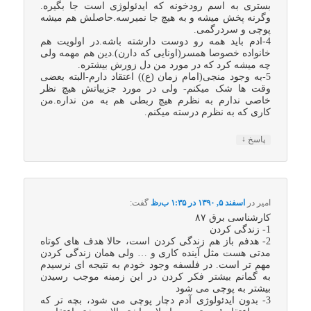
بستری به اسم رودخونه که ایدئولوژی است جا بگیره.
وگرنه پخش میشه و به هیچ جا نمیرسه.حاصلش هم میشه
پوچی و سردرگمی.
4-ادم باید همه رو دوست دارشته باشه.در اولویت هم
خانواده خصوصا همسر(اونایی که دارن).دین هم مهمه ولی
چه میشه کرد که در مورد من دل زورش بیشتره.
5-به وجود منجی(امام زمان (ع)) اعتقاد دارم-البته بعضی
وقت ها شک میکنم- ولی در مورد جزییاتش هیچ نظر
خاصی ندارم به نظرم هیچ ربطی هم به من نداره.من
کاری که به نظرم درسته میکنم.
↓
پاسخ
امیر
در
اسفند ۵, ۱۳۹۰ در ۱:۳۵ ب٫ظ
گفت:
کارشناسی برق ۸۷
1- زندگی کردن
2- هدفم باز هم زندگی کردن است، حالا هدف های کوتاه
مدتی هست مثل آینده کاری و … ولی همان زندگی کردن
مهم تر است. در فلسفه وجود خودم به نتیجه ای نرسیدم
به گمانم بیشتر فکر کردن در این زمینه موجب رسیدن
بیشتر به پوچی می شود
3- بدون ایدئولوژی آدم دچار پوچی می شود، بچه تر که