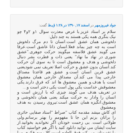
جواد فیروزمهر
در
اسفند ۱۷, ۱۳۹۰ در ۱:۲۸ ق٫ظ
گفت:
سلام بر استاد عزیز.با عرض معذرت سوال ۱و ۲و۴ چو
نیک بنگری همه یکی هستند به چند دلیل:
دلخوشی همان عشق است.انسان تا دم مرگ دلخوش
است به چه چیز بماند فعلا.انسان ذاتا عاشق است.عرفا
می گویند عشق فلاسفه میگویند حرکت جوهری.”عشق
شوری در نهاد ما نهاد” یعنی ذات و فطرت بشر دنبال
دلخوشی و هدف و معشوق است تا به سوی آن حرکت
کند.انسان بدون عشق و حرکت اصلا تعریف نمی شودیعنی
عشق قرین انسان است.و عشق هم قاعدتا مصداق
خارجی پیدا می کند.آن مصداق خارجی همان معشوق
است یا هدف.و همین معشوق ها اند که فرق دارند.یکی
معشوقش خداست یکی پول است یکی دختر است و…
در تعریف هدف می گویند چیزی که با ارزش است و
انسان را وادار به حرکت میکند یعنی همان دلخوشی و
معشوق.انگیزه همان عشق است:نیروی رسیدن به هدف
ومعشوق
ای کاش میشد مقدمه کتاب “صراط “استاد صفایی حائری
را براتان بزنم این جا تا مفهومم را بهتر برسانم.ولی
طولانی است. بی زحمت خودتان اگر نخواندید بخوانید.از
سایت ایشان می توانید دانلود کنید یا اگر هم خواستید کتاب
را تقدیمتان می کنم.فوق العاده است.کلا رویه فکری مرا