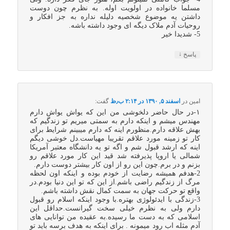
مسلما خانواده در اولویت اوله. به نظرم چون دوست
داشتن یه موضوع شخصیه دلیله نداره به جز افکار و
روحیات آدم ملاک دیگه ای وجود داشته باشه.
5- شدیدا خیر
↓
پاسخ
امین
در
اسفند ۵, ۱۳۹۰ در ۲:۱۴ ب٫ظ
گفت:
۱-در حال حاضر دلخوشی من این که یواش یواش دارم
مهندس میشم و اینکه دارم به سمتی میریم تو زندگیم که
بهش علاقه دارم.منظورم اینه که دارم میبینم شرایط برای
کار تو زمینه مورد علاقم تقریبا مهیاست.دل خوشی دیگم
اینه که ارشد قبول شم و اگه تو یه دانشگاه معتبر آمریکا
شمالی یا اروپا پذیرفته شد قید این کار مورد علاقم رو
بزنم و در برم.چون این رو از اون کار بیشتر دوست دارم.
2-هدفم همیشه رضایت از خودم بوده و اینکه اون لحظه
مرگ از زندگیم راضی باشم.از این که تو این دنیا بودم.در
واقع تو حرکت جهان به سمت کمال نقش داشته باشم.
3-زندگی با ایدئولوژی بهتره.با وجود اینکه اسلام رو قبول
دارم ولی به نظرم خیلی سخت گیرانست.حداقل این
اسلامی که به دست ما رسیده.به عقیده من توانایی های
آدم مثله اب رود میمونه . برای اینکه به هدف برسه باید تو