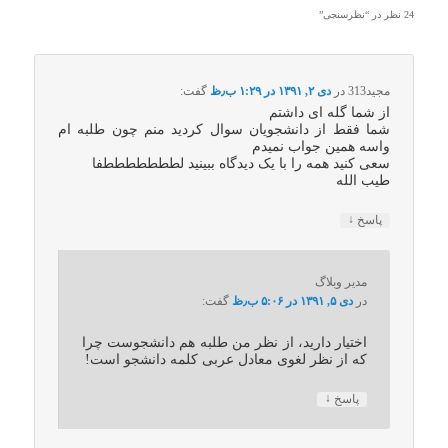
24 نظر در “
نظرسنجی
”
مجید313
در
دی ۲, ۱۳۹۱ در ۱:۲۹ ب٫ظ
گفت:
از شما گله ای داشتم
شما فقط از دانشجویان سوال کردید منم چون طلبه ام
واسه همین جواب نمیدم
سعی کنید همه را با یک دیدگاه ببینید لطططططططفا
طیب الله
↓
پاسخ
مدیر وبلاگ
در
دی ۵, ۱۳۹۱ در ۵:۰۶ ب٫ظ
گفت:
اختیار دارید، از نظر من طلبه هم دانشجوست چرا
که از نظر لغوی معادل عربی کلمه دانشجو است!
↓
پاسخ