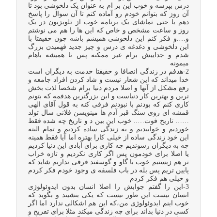
درس بپرسه و خوب این بر ام به عنوان یک دلخوشی بود تا
آن روز که بتوانم خودم رو آماده کنم تا آن سوال را پاسخ
دهم یا حتی تماشای یک برنامه خوب از تلویزیون در یک
روز و ساعت مشخص و خاص که این ها را هم می نوشتم
و….و فکر کنم این دلخوشی همیشم باشه چون حقیقتا با
این دلخوشی و دغدغه ی درس و چیز جدید فهمیدن بزرگ
شدم و جداییش برام غیر ممکنه پس تا همیشه باهام
میمونه
2-هدفم در زندگی انصافا و حقیقتا خدمت به دیگران است
خدا میداند که این شعار نیست و شاد کردن افراد جامعه و
رفع مشکل از آنها و اصلا مردم دنیا برام شخصا لذت بخش
ترین و بهترین کار دنیاست و این بزرگترین هدفمه که بتونم
کاری کنم که بودنم با نبودنم فرقی کنه به قول آقای الهی
قمشه ای روی سنگ قبر آدم ها مینویسن فلانی سال تولد
…… تاریخ فوت….. خوب این بین د و تاریخ چه شده فقط
خوردیم و خوابیدیم و یه زندگی ساده کردیم و تمام البته
این خود زندگی ساده از خیلی کارا بهتره اما آیا فقط همینه
چه به دیگران رسوندیم چه کاری برای آبادی این دنیا کردیم
یا اصلا برای خودمون پس اگر کاری نکردیم و تازه خراب
تر هم زیستیم خوب با گاو و گوسفند فرقی نداریم شاید که
پایین تریم پس بله در باب فلسفه ی وجود خودم فکر کردم
و خیلی هم فکر کردم
3-این را گفتم جوابش را اصلا انسان بدون ایدوئولوژی
انسان نیست این طور نیست که یکی بنشیند و بگوید که
خوب اینم ایدوئولوژی من،که این هم اشکالی ندارد اما اگر
کسی در دنیا بداند برای چه زندگی میکند مثلا برای تفریح و