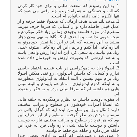
۱. به این رسیدم که منفعت طلبی و برای خود کار کردن
کسالت و خستگی به همراه داره و چند وقتی می شود که
تنها انگیزه ادامه دادنم خانواده ام است.
2. هدف بلند مدت هدف آرمانی که معمولا فقط حرفه و از
عمل خیلی فاصله داره و از کسانی که صرفا حرف میزنند
متنفرم ؛در مورد فلسفه وجودی زمانی زیاد فکر میکردم و
نتیجه خوبی نداشت و با حذف اینکه گاها به تهی بودن دچار
میشد به این رسیدم که باید تو این دنیا نقش خودمونو به
اندازه کافی ادا کنیم و بریم ،این اندازه کافی میتونه خیلی
زیاد هم نباشد باید سعی کرد این اندازه ارزش واقعی باشه
و نه ضد ارزشی که بصورت ارزش به خوردمان داده شده
است
3. اصولا زیاد به دموکراسی در باب عقیده ،اعتقاد خاصی
ندارم و کسایی که داشتن ایدئولوژی رو نفی میکنن اصولا
زیاد برام مهم نیستن ، البته اعتقاد به ایدئولوژی منظورمه
و نه اینکه کدوم ایدئولوژی….نماز هم پایبندم و البته تنبلی
هایی هم داشته ام که صرفا تنبلی بوده و نه فکر و عقیده
ام.
4. مقوله دوست داشتن به نظرم برمیگرده به حلقه هایی
که انسانا اطراف خودشون در سطوح و مراتب مختلف
دارند ؛مثال بارز این مثل من ایده ایه که گوگل پلاس در
سیستم خودش در نظر گرفته…منظورم از این حرف این
بود که هر فرد در سطوح و مراتب مختلف نیاز به دوست
داشتن و دوست داشته شدن داره ولی فرد به فرد این
حلقه فرق داره و حلقه من فقط خانوادمه
5. صددرصد و همونطور که گفتم به آزادی بعضی چیزا