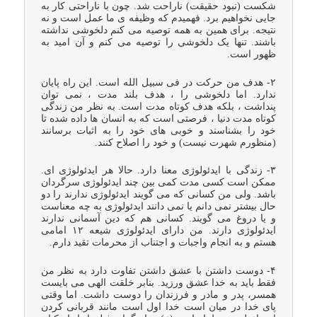
شکست (نبود حقیقت) ناراحت شد. چون با ناراحتی کار به
جایی نخواهیم برد. فهمیدم که وظیفه ی ما عمل است و نه
نتیجه. برای همین به همه توصیه می کنم دلخوشی نداشته
باشند. تنها یک دلخوشی را توصیه می کنم و آن امید به
ظهور است.
۲- هدف من حرکت در فی سبیل الله است. این راه پایان
ندارد. اما دلخوشی را ، هدف بلند مدت ، نمی توان
پنداشت ، بلکه هدف کوتاه مدت است. به نظر من زندگی
کوتاه مدت دنیا ، فرصتی است که به انسان ها داده شده تا
خود را بشناسند و خوبی های خود را به اثبات برسانند
(منظورم شهرت نیست) و خود را اصلاح کنند.
۳- زندگی با ایدئولوژی معنا دارد. حالا هر ایدئولوژی ای.
ممکن است کسی مدت کمی بین چند ایدئولوژی سرگردان
باشد. ولی من کسانی که می گویند ایدئولوژی ندارند را دو
حال بیشتر نمی دانم یا نمی دانند ایدئولوژی به چه معناست
و یا دروغ می گویند. کسانی هم که دین آسمانی ندارند
ایدئولوژی دارند. من دارای ایدئولوژی شیعه ۱۲ امامی
هستم و به انجام واجبات و اجتناب از محرمات تقید دارم.
۴- دوست داشتن با عشق داشتن تفاوت دارد به نظر من
فقط باید به خدا عشق ورزید. بنابر خلقت الهی می بایست
همسر، پدر و مادر و فرزندان را دوست داشت. اما وقتی
پای خدا در میان است خدا اول است مانند قربانی کردن