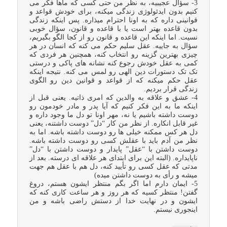
3- سؤال عجیبیه، به نظر من حتی کسی که ماها فکر می
کنیم بدون ایدئولوژی زندگی میکنه، برای خودش قواعد و
قوانینی داره که به اونا احترام میذاره. پس اینکه زندگی
بدون قاعده بهتر است یا با قاعده و قانون، سؤال خوبی
نسیت. اما اینکه این قاعده و قانون رو از کجا الگو بگیریم،
سؤال به جاییه. عقل سلیم حکم می کنه که انسان در هر
چیزی بهترین گزینه رو انتخاب کنه، همچنین هر فردی که
کمی به عقل خودش رجوع کنه نشانه های پاکی و درستی
تک تک دستورات دین الهی رو لمس می کنه. نتیجه اینکه
عقل حکم میکنه که از قواعد و قوانین دین رو الگوی
زندگی قرار بردیم.
4- عشق و علاقه به والدین که امری ذاتیه. یعنی قبل از
اینکه ما به این فکر کنیم که آیا پدر و مادر خودمون رو
دوست داشته باشیم یا نه، مهر اونا تو دل ما وجود داره و
غیر قابل انکاره. از نظر من کار “دل” دوست داشتنه، یعنی
دل هر کس ممکنه خیلی ها رو دوست داشته باشه. اما به
نظر من آدم باید با عقلش کسی رو دوست داشته باشه.
دوست داشتن با “عقل” پایدار و دوست داشتن با “دل”
ناپایداره. (البته این برای ابتدای هر علاقه ای درسته. بعد از
مدتی که عقل کسی رو تأیید کنه، دل هم با عقل هم جهت
میشه و رأی به دوست داشتن میده)
5- ایمان دارم اما اگر بگم منتظر ایشون هستم، دروغ
گفتن! منتظر کسیه که هر روز و هر ساعت کاری کنه که
ایشون و در نهایت خدا از دستش راضی باشه و من
اینجوری نیستم.