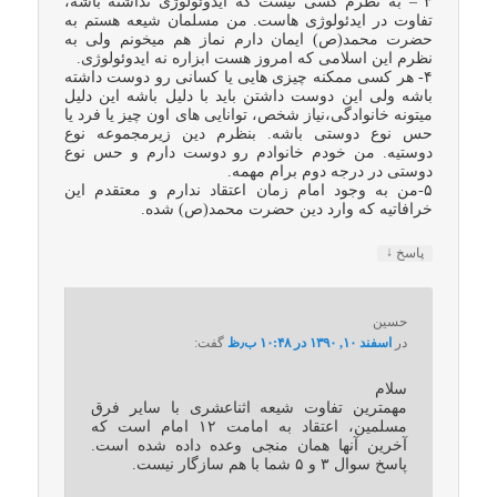
۳ – به نظرم کسی نیست که ایدوئولوژی نداشته باشه،
تفاوت در ایدئولوژی هاست. من مسلمان شیعه هستم به
حضرت محمد(ص) ایمان دارم نماز هم میخونم ولی به
نظرم این اسلامی که امروز هست ابزاره نه ایدوئولوژی.
۴- هر کسی ممکنه چیزی هایی یا کسانی رو دوست داشته
باشه ولی این دوست داشتن باید با دلیل باشه این دلیل
میتونه خانوادگی،نیاز شخص، توانایی های اون چیز یا فرد یا
حس نوع دوستی باشه. بنظرم دین زیرمجموعه نوع
دوستیه. من خودم خانوادم رو دوست دارم و حس نوع
دوستی در درجه دوم برام مهمه.
۵-من به وجود امام زمان اعتقاد ندارم و معتقدم این
خرافاتیه که وارد دین حضرت محمد(ص) شده.
↓
پاسخ
حسین
در
اسفند ۱۰, ۱۳۹۰ در ۱۰:۴۸ ب٫ظ
گفت:
سلام
مهمترین تفاوت شیعه اثناعشری با سایر فرق
مسلمین، اعتقاد به امامت ۱۲ امام است که
آخرین آنها همان منجی وعده داده شده است.
پاسخ سوال ۳ و ۵ شما با هم سازگار نیست.