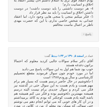
بودم اعتقاد قوی تری به اسلام داشتم الان بیشتر اعتقاد به
اخلاق و انسانیت دارم!
4- هر دوست داشتنی را باید دوست داشت! در دوست
داشتن اخلاق و انسانیت را باید مد نظر قرار داد
5- فکر میکنم منجی یا منجی هایی وجود دارد، اما اعتقاد
چندانی به شخص خاصی ندارم، با این که حضرت مهدی
ناظر بر اعمال ماست مخالفم
↓
پاسخ
عماد
در
اسفند ۵, ۱۳۹۰ در ۱:۳۳ ب٫ظ
گفت:
آقای دکتر سلام سوالات جالبی کردید معلوم که احتمالا
براتون دغدغه هستند
خوب بود شما هم اول به این سوالات پاسخ می دادید
اما در مورد خودم چون سوال فرمودید مقطع تحصیلیم
کارشناسی و سال ورودم۱۳۸۷ است
1-دلخوشیم در حال حاضر درسم هست که بسیار هم برام
مهم هست و یادم هست به این سوال حتی در گذشته نیز
فکر می کردم و سوال جدیدی برام نیست البته درسم
همیشه مهمترین دلخوشیم بوده و فکر می کنم همیشه هم
باشه البته یادم هست کوچکتر که بودم یه کاغذ برمیداشتم
و در آن کار های خوبی که می توانم انجام دهم می نوشتم
حتی سوالی که ممکن بود معلم از من در کلاس در مورد