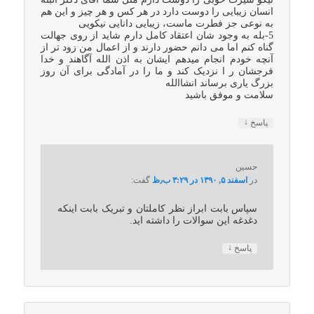
انسان زیبایی را دوست دارد در هر کس و هر چیز و این هم
به نوعی جز فطرت ماست، زیبایی دانایی نیکویی
5-بله به وجود شان اعتقاد کامل دارم شاید از روی جهالت
گناه کنم اما می دانم حضور دارند و از اعمال من زود تر از
آنچه خودم انجام میدهم ایشان به اذن الله آگاهند و خدا
فرجشان ر ا نزدیک کند و ما را در آمادگی برای آن روز
بزرگ یاری برساند انشاالله
سلامت و موفق باشید
↓
پاسخ
حسین
در
اسفند ۵, ۱۳۹۰ در ۳:۲۹ ب٫ظ
گفت:
سپاس بابت ابراز نظر کاملتان و تبریک بابت اینکه
دغدغه این سوالات را داشته اید.
↓
پاسخ