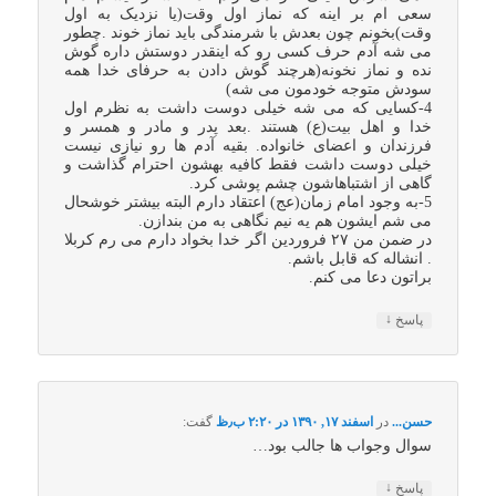
سعی ام بر اینه که نماز اول وقت(یا نزدیک به اول
وقت)بخونم چون بعدش با شرمندگی باید نماز خوند .چطور
می شه آدم حرف کسی رو که اینقدر دوستش داره گوش
نده و نماز نخونه(هرچند گوش دادن به حرفای خدا همه
سودش متوجه خودمون می شه)
4-کسایی که می شه خیلی دوست داشت به نظرم اول
خدا و اهل بیت(ع) هستند .بعد پدر و مادر و همسر و
فرزندان و اعضای خانواده. بقیه آدم ها رو نیازی نیست
خیلی دوست داشت فقط کافیه بهشون احترام گذاشت و
گاهی از اشتباهاشون چشم پوشی کرد.
5-به وجود امام زمان(عج) اعتقاد دارم البته بیشتر خوشحال
می شم ایشون هم یه نیم نگاهی به من بندازن.
در ضمن من ۲۷ فروردین اگر خدا بخواد دارم می رم کربلا
. انشاله که قابل باشم.
براتون دعا می کنم.
↓
پاسخ
حسن...
در
اسفند ۱۷, ۱۳۹۰ در ۲:۲۰ ب٫ظ
گفت:
سوال وجواب ها جالب بود…
↓
پاسخ