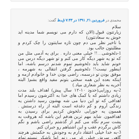
محمدی
در
فروردین ۲۱, ۱۳۹۱ در ۷:۴۳ ق٫ظ
گفت:
سلام
زیارتتون قبول.(الان که دارم می نویسم شما مدینه اید
خوش به سعادتتون)
با تاخیر نظر می دم چون تازه سایتتون را چک کردم و
مطلبتون جالب بود.
1-دلخوشی…!! خیلی معنی داره . برای یه آدمی مثل من
که تو یه شهر دیگه کار می کنم و تو شهر دیگه درس می
خونم شاید باید دلخوشیم تموم شدنم درسم باشه، اما
اینطور نیست!! دلخوشیم گرفتن انتقالی به شهرمه ،
موفق بودن تو درسمه، راضی بودن خدا و خانوادم ازمه و
اینکه بعده این همه سختی بتونم مفید واقع بشم( البته
آخریه به نظر شعاری میاد.)
2-یه روزایی(حدود ۱۰-۱۲ سال پیش) اهداف بلند مدت
زیادی داشتم که با کمک های خدا به اکثرشون رسیدم اما
اهدافی که تو این دنیا می شه بهشون رسید داشتن یه
زندگی آروم و کم دغدغه است البته از راه درستش .
هممون یه جورایی دلخوش کردیم برای رسیدن به
اهدافمون. شاید مهم ترین هدفم این باشه که هروقت به
پشت سرم نگاه می کنم از گذشتم راضی باشم و نگم
کاش برگردم عقب و این اشتباهم رو جبران کنم.
3-به خدا خیلی اعتقاد دارم به وجودش به حکمتش هرچند
گاهی سرش خیلی غر می زنم اما ناشکر نیستم.تمام