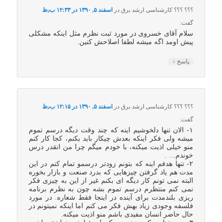
؟؟؟ ؟؟؟ کارشناسی ارشد برق
در
اسفند ۵, ۱۳۹۰ در ۱۲:۳۳ ب٫ظ
گفت:
سلام آقای خسروی در مورد ثبت نظرم مثل اینکه مشکلی
پیش اومد اگه میشه لطفا اصلاحش کنین.
↓
پاسخ
؟؟؟ ؟؟؟ کارشناسی ارشد برق
در
اسفند ۵, ۱۳۹۰ در ۱۲:۱۵ ب٫ظ
گفت:
۱- الان تنها دلخوشیم اینه که چند وقت دیگه درسم تموم
میشه ولی فکر اینکه بعدش چیکار باید بکنم، کجا کار کنم
منو خیلی اذیت میکنه، با خودم میگم چرا من انقدر درس
خوندم… .
۲- تنها هدفم اینه که بتونم زودتر درسمو تمام کنم در این
مدت هم یاد گرفتن چیزهایی که بدرد صنعت و بازار بخوره
البته نمی تونم کار دیگه ای بکنم غیر از این به چیزی فکر
نمی کنم منتظرم درسم تموم بشه چون به نظرم برنامه
ریزی بلندمدت برای آینده در اینجا فقط شعاره. در مورد
فلسفه وجودی زیاد بهش فکر می کنم اما اینکه نمیتونم در
حال حاضر انسان مفیدی باشم منو اذیت میکنه.