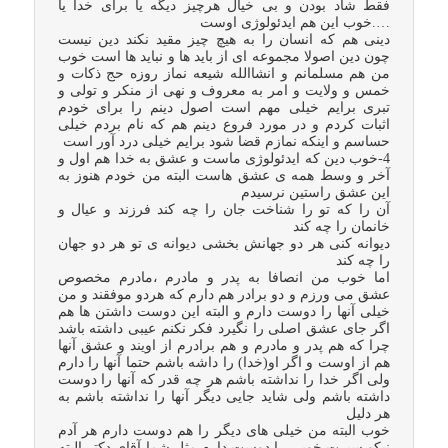
فقط شاد بودن و بی خیال هرچیز دیگه یا برای خدا یا
….خوب این هم ایدئولوژی اوست
دینی هم که انسان را به هیچ چیز مقید نکند دین نیست
چون دین اصولا مجموعه ای از باید ها و نباید ها است خوب
من هم مسلمانم و انشاالله شیعه نماز روزه حج ذکات و
خمس و ولایت و امر به معروف و نهی از منکر و تولی و
تبری برایم خیلی مهم است اصول دینم را برای خودم
اثبات کردم و در مورد فروع دینم هم که نام بردم خیلی
حساسم و اینکه نمازم قضا شود برایم خیلی درد آور است
4-خوب دین که ایدئولوژی ماست و عشق به خدا هم اول و
آخر و وسط همه ی عشق هاست البته من خودم هنوز به
این عشق راستین نرسیدم
آن را که تو را شناخت جان را چه کند فرزند و عیال و
خانمان را چه کند
دیوانه کنی هر دو جهانش بخشی دیوانه ی تو هر دو جهان
را چه کند
اما خوب من انصافا به پدر و مادرم ،مادرم مخصوص
عشق می ورزم و دو برادر هم دارم که هردو موفقند و من
خیلی آنها را دوست دارم و البته این دوست داشتن ها هم
اگر جای عشق اصلی را نگیرد فکر نکنم عیبی داشته باشد
چرا که هم پدر و مادرم و هم برادرم از اویند و عشق آنها
هم از اوست و اگر او(خدا) را داشه باشم حتما آنها را دارم
ولی اگر خدا را نداشته باشم هر چه قدر که آنها را دوست
داشته باشم ولی شاید جایی دیگر آنها را نداشته باشم به
هر دلیل
خوب البته من خیلی های دیگر را هم دوست دارم هر آدم
نیکو سیرت خوبی را دوست دارم مثل شما آقای دکتر البته