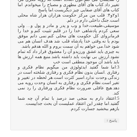
تغییر داد.کتاب های آقای مطهری و مصباح را میخواندم. اما
کتاب های آقای صفایی چیز دیگریست.اما پاسخ
1و۲و۴: قلب من مرکز حکومت هزاران هزار شاه محلی
است.جنگ داخلی دارم در دلم.
موسیقی،طبیعت،خدا و وب و پدر و مادر و پول و… ولی
سعی کردم پادشاهی خدا را در قلبم تثبیت کنم.و خدا را
فرمانروای کل حکومت های محلی کنم.نمی دانم موفق
بودم یا نه.وقتی خدا پادشاه قلب شد هدف انسان هم می
شود خدا.می خواهم به آن سمت بروم و الله هدفم باشد.
به چیزی باید عشق ورزیدو آن را معشوق قرار داد که تمام
نشود.ارزش بی نهایت باید داشته باشد.منبع همه ارزش ها
باید باشد آن موجود.منطقی است خب
3:اما شما گفتید ایدئولوژی من میگویم نظام فکری و
رفتاری .انسان بدون نظام فکری و رفتاری شلخته است در
زندگی.وحدت ندارد.اسیر کثرت است.هر لحظه در تغییر و
تغیر است.نظام فکری و رفتاری به انسان وحدت رویه می
دهد.هیچ عاقلی ضرورت نظام فکری ورفتاری را رد نمی
کند.
5:اعتقاد دارم به منجی صد درصد با تمام آن چه شما
گفتید.اما چقدر این اعتقاد عملیست آن بحث جداییست.
بازهم ببخشید جسارت کردم.
↓
پاسخ