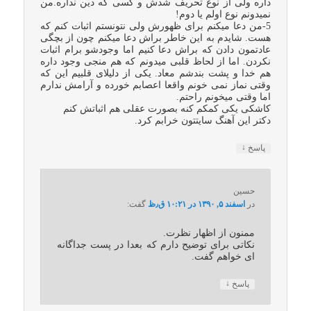
داره ولی از نوع تحریف شدش و کسی که دین نداره.من
نمیدونم نوع اولم یا دوم!
5-من دعا میکنم برای ظهورش ولی نتونستم اثبات کنم که
هست. شایدم به این خاطر براش دعا میکنم چون از بچگی
عادتمون دادن که براش دعا کنیم اما وجودشو برام اثبات
نکردن. اما از لحاظ قلبی میدونم که هم منجی وجود داره
هم خدا و پشت بندشم معاد. یکی از دلیلای قلبیم این که
وقتی نماز نمی خونم واقعا اعصابم خورده و آرامش ندارم
اما وقتی میخونم راحتم.
کاشکی یکی کمکم کنه بصورت عقلی هم اثباتش کنم
دکتر این آهنگ سایتتون خرابم کرد.
↓
پاسخ
حسین
در
اسفند ۵, ۱۳۹۰ در ۱۰:۲۱ ق٫ظ
گفت:
ممنون از اظهار نظرت.
نکاتی برای توضیح دارم که بعدا در پست جداگانه
ای خواهم گفت.
↓
پاسخ