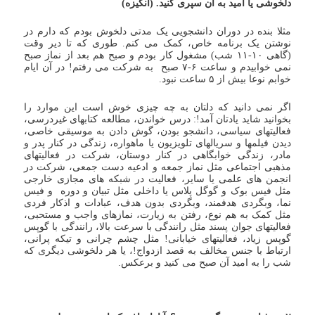
دلخوشی یا امید به آن سپری کنید. (انگیزه)
مثلا بنده در دوران دانشجویی یک مدتی دلخوش بودم که دارم در
نوشتن یک برنامه خاص، کمک می کنم. طوری که تا دیر وقت
(گاهی ۱۰-۱۱ شب) مشغول کار بودم و صبح هم بعد از نماز صبح
نمی خوابیدم و ساعت ۶-۷ صبح به شرکت می رفتم! در آن ایام
خوابم نوعا بیش از ۵ ساعت نبود.
اگر نمی دانید که دلتان به چه چیزی خوش است این موارد را
بخوانید شاید یادتان آمد!: درس خواندن، مطالعه کتابهای غیردرسی،
فعالیتهای سیاسی، دانشجو بودن، گوش دادن به موسیقی خاصی،
دیدن فیلمها و سریالهای تلویزیون یا ماهواره، زندگی در کنار پدر و
مادر، زندگی خوابگاهی در کنار دوستان، شرکت در فعالیتهای
مذهبی اجتماعی مثل نماز جمعه و ادعیه دست جمعی، شرکت در
انجمن های علمی یا سایر، فعالیت در شبکه های مجازی خارجی
مثل فیس بوک و گوگل پلاس یا داخلی مثل تبیان و دوره و فیس
نما، وبگردی هدفمند، وبگردی بدون هدف، عبادات و اذکار فردی
مثل کمک به هم نوع، رفتن به زیارت، نمازهای واجب و مستحبی،
فعالیتهای جوان پسند مثل رانندگی با سرعت بالا، رانندگی با گوپس
گوپس زیاد، فعالیتهای خیابانی! مثل چشم چرانی و تیکه پرانی،
ارتباط با جنس مخالف به قصد ازدواج!، یا هر دلخوشی دیگری که
شب را به امید آن صبح می کنید و برعکس.