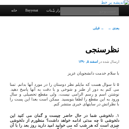
یادداشتهای یک معلم در باب زندگی، اخلاق، اخبار، علم و سیاست
پرش
به
فهرست
جست‌وجو
کانال ارتباطی
نرم افزار بیّـنات
Bayyenat
خانه
اصلی
محتوای
اصلی
اندیشه بر خط
ناوبری
بعدی
←
→
قبلی
نوشته
نظرسنجی
ارسال شده در
اسفند ۵, ۱۳۹۰
با سلام خدمت دانشجویان عزیز
۵ تا سوال هست که مایلم نظر دوستان را در مورد آنها بدانم. تمنا
می کنم به دور از طنز و شوخی و با دقت به آنها پاسخ دهید.
نوشتن اسم و رسم الزامی نیست، ولی مقطع تحصیلی و سال
ورود به این مقطع را لطفا بنویسید. ممکن است بعدا این پست را
با نظراتش در سایتهای خبری منتشر کنم.
۱. دلخوشی شما در حال حاضر چیست و گمان می کنید این
دلخوشی تا چه مدتی ادامه خواهد داشت؟ منظورم از دلخوشی
چیزی است که هر شب که می خوابید امید دارید روز بعد را با آن