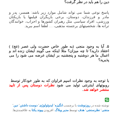
دین را هم باید در نظر گرفت؟
پاسخ نوعی شما می تواند شامل موارد زیر باشد: همسر، پدر و
مادر و فرزندان، دوستان، برخی بازیگران فیلمها یا بازیکنان
ورزشی، افراد سیاسی مثل رهبران کشورها و احزاب، خوانندگان
ترانه ها، شخصیتهای برجسته مذهبی، … لطفا اسم ببرید.
۵. آیا به وجود منجی (به طور خاص حضرت ولی عصر (عج) )
اعتقاد دارید؟ تا چه میزان؟ مثلا اینکه می گویند ایشان زنده اند و
اعمال ما هر دوشنبه و پنجشنبه بر ایشان عرضه می شود را می
پذیرید؟
با توجه به وجود نظرات اسپم فراوان که به طور خودکار توسط
روبوتهای اینترنتی تولید می شود
نظرات دوستان پس از تایید
منتشر خواهد شد
.
نوشته شده در
روزنوشت
با برچسب
انگیزه
٬
ایدوئولوژی
٬
دوست داشتن
٬
دین
٬
منجی
٬
نظرسنجی
٬
هدف
توسط
مدیر وبلاگ
. افزودن
پیوند یکتا
به علاقمندی‌ها.