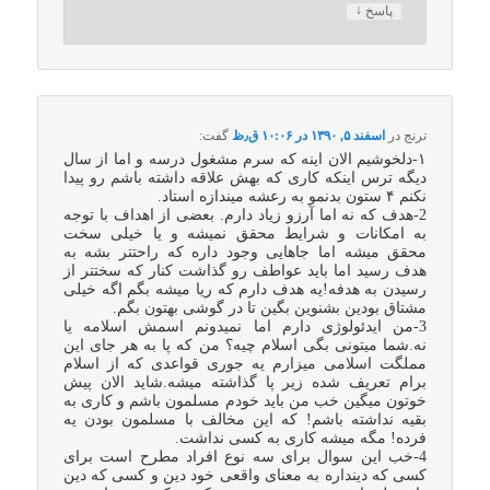
↓
پاسخ
ترنج
در
اسفند ۵, ۱۳۹۰ در ۱۰:۰۶ ق٫ظ
گفت:
۱-دلخوشیم الان اینه که سرم مشغول درسه و اما از سال
دیگه ترس اینکه کاری که بهش علاقه داشته باشم رو پیدا
نکنم ۴ ستون بدنمو به رعشه میندازه استاد.
2-هدف که نه اما آرزو زیاد دارم. بعضی از اهداف با توجه
به امکانات و شرایط محقق نمیشه و یا خیلی سخت
محقق میشه اما جاهایی وجود داره که راحتتر بشه به
هدف رسید اما باید عواطف رو گذاشت کنار که سختتر از
رسیدن به هدفه!یه هدف دارم که ریا میشه بگم اگه خیلی
مشتاق بودین بشنوین بگین تا در گوشی بهتون بگم.
3-من ایدئولوژی دارم اما نمیدونم اسمش اسلامه یا
نه.شما میتونی بگی اسلام چیه؟ من که پا به هر جای این
مملگت اسلامی میزارم یه جوری قواعدی که از اسلام
برام تعریف شده زیر پا گذاشته میشه.شاید الان پیش
خوتون میگین خب من باید خودم مسلمون باشم و کاری به
بقیه نداشته باشم! که این مخالف با مسلمون بودن یه
فرده! مگه میشه کاری به کسی نداشت.
4-خب این سوال برای سه نوع افراد مطرح است برای
کسی که دینداره به معنای واقعی خود دین و کسی که دین