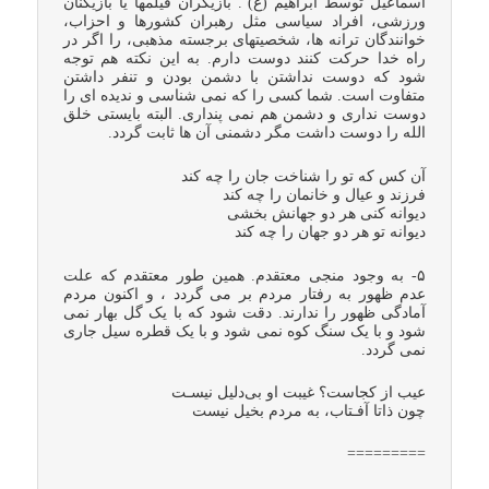
اسماعیل توسط ابراهیم (ع) . بازیگران فیلمها یا بازیکنان
ورزشی، افراد سیاسی مثل رهبران کشورها و احزاب،
خوانندگان ترانه ها، شخصیتهای برجسته مذهبی، را اگر در
راه خدا حرکت کنند دوست دارم. به این نکته هم توجه
شود که دوست نداشتن با دشمن بودن و تنفر داشتن
متفاوت است. شما کسی را که نمی شناسی و ندیده ای را
دوست نداری و دشمن هم نمی پنداری. البته بایستی خلق
الله را دوست داشت مگر دشمنی آن ها ثابت گردد.
آن کس که تو را شناخت جان را چه کند
فرزند و عیال و خانمان را چه کند
دیوانه کنی هر دو جهانش بخشی
دیوانه تو هر دو جهان را چه کند
۵- به وجود منجی معتقدم. همین طور معتقدم که علت
عدم ظهور به رفتار مردم بر می گردد ، و اکنون مردم
آمادگی ظهور را ندارند. دقت شود که با یک گل بهار نمی
شود و با یک سنگ کوه نمی شود و با یک قطره سیل جاری
نمی گردد.
عیب از کجاست؟ غیبت او بی‌دلیل نیسـت
چون ذاتا آفـتاب، به مردم بخیل نیست
=========