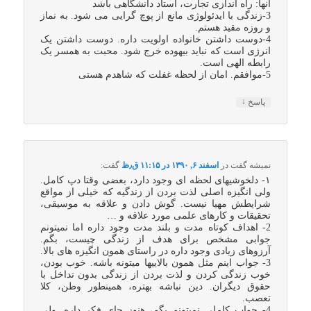
آنها: راه اندازی تجارت، استاد دانشگاهی باشد
3-زندگی با ایدئولوژی مانع از پوچ گرایی می شود. به نماز
و روزه مقید هستم.
4-دوست داشتن خانواده اولویت داره. دوست داشتن یک
انرژی است که نباید بیهوده خرج شود. محبت به همسر یک
رابطه الهی است.
5-موافقم. امان از لحظه غفلت که شاهدم هستی
↓
پاسخ
نمیشه گفت
در
اسفند ۶, ۱۳۹۰ در ۱۱:۱۵ ق٫ظ
گفت:
۱- دلخوشیهای لحظه ای وجود دارد، بعضی وقتا دپ کامل.
ولی انگیزه اصلی لذت بردن از زندگیه که خیلی از مواقع
شرایطش مهیا نیست. گوش دادن و علاقه به موسیقی،
تحقیقات و کارهای علمی مورد علاقه و …
2- اهداف کوتاه مدت و بلند مدت وجود داره اما نمیتونم
جوابی مشخص برای هدف از زندگی چیست، بگم.
آرزوهای زیادی وجود داره در راستای همون انگیزه های بالا.
3- جواب اینم مثل همون بالاییها میتونه باشه. خوب بودن،
خوب زندگی کردن و لذت بردن از زندگی بدون تداخل با
حقوق دیگران. دین نباشه بهتره، همینطور وطن، کلا
تعصب.
4- جواب کاملی نمیتونم بگم، هنوز جای فکر داره. ولی