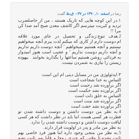
رضا
در
اسفند ۱۰, ۱۳۹۰ در ۰:۳۷ ق٫ظ
گفت:
۱.در این کوچه هایی که تاریک هستند ، من از حاصلضرب
تردید و کبریت میترسم اگر کاشف معدن صبح آمد صدا کن
مرا !!
2.هدف تنوع:زندگی و تحصیل در جای مورد علاقه
ام.دوست دارم از کاری که میکنم لذت ببرم.آنچه میخواهیم
نیستیم و آنچه هستیم نمیخواهیم ٬ آنچه دوست داریم نداریم
و آنچه داریم دوست نداریم ٬ و عجیب است هنوز امیدوار
به فردائی روشن هستیم ساعتها را بگذارید بخوابند . بیهوده
زیستن را نیازی به شمردن نیست.
۳.ایدئولوژی من در مسایل دینی ام این است:
التماس به خدا شجاعت است
اگر برآورده شد رحمت است
اگر برآورده نشد حکمت است
التماس به خلق ذلت است
اگر برآورده شد منت است
اگر برآورده نشد خفت است
4.به نظر من دوست داشتن و دوست داشته شدن تو
فطرت هر کسی هست اما باید در نظر داشت که هر کسی
لیاقت دوست داشتن و دوست داشته شدن را ندارد.
به نظر من مادر و پدر در اولویت قرار دارند.
5.به نظر من منجی وجود داره اما هنوز فرد خاصی بهم
ثابت نشده.تا وقتی که چیزی روحا و قلبا بهم ثابت نشه