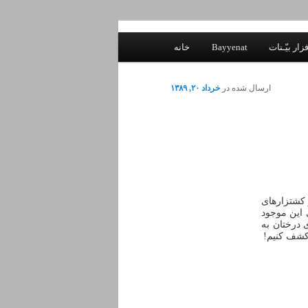
زار بیّـنات
Bayyenat
خانه
ارسال شده در
خرداد ۲۰, ۱۳۸۹
 کشتزارهای
 این موجود
 درختان به
 کشف کنیم!