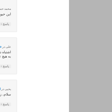
محمد حس
این حیوا
↓
پاسخ
علی
در
خرداد 
اشتباه دا
به هیچ 
↓
پاسخ
یحیی
در
اسف
سلام، ز
↓
پاسخ