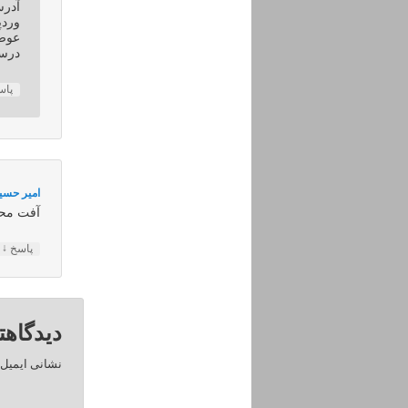
آدرس
وردپ
عوض 
درس
پا
امیر حسی
آفت مح
↓
پاسخ
دیدگاهت
نشانی ایمیل 