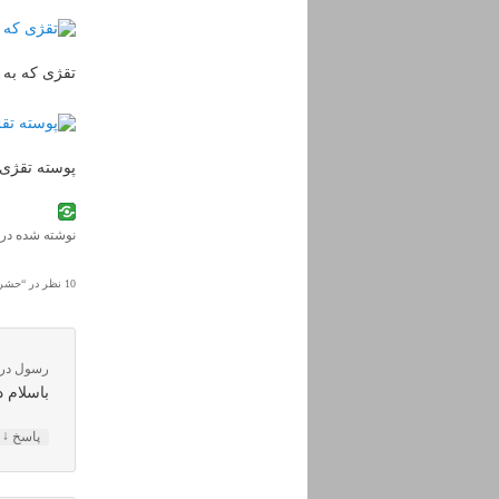
تقژی که به 
پوسته تقژی 
نوشته شده در
10 نظر در “
حشره 
رسول
در
باسلام د
↓
پاسخ