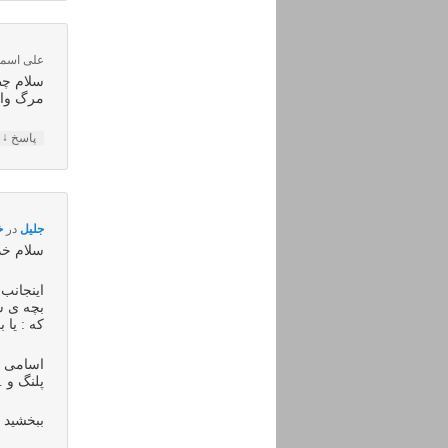
علی اسما
سلام چط
مرگ وار
↓
پاسخ
جلیل
در
خرد
سلام خد
اینجانب 
بچه ی س
که : یا 
اسامی پ
پلنگ و 
ببخشید 