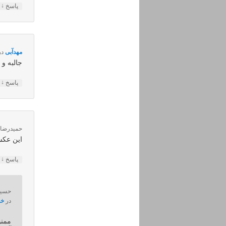
↓
پاسخ
مهدآبی
در
جالبه و
↓
پاسخ
حمیدرضا
د
این عکس
↓
پاسخ
حسی
در
خرداد ۴
ممنو