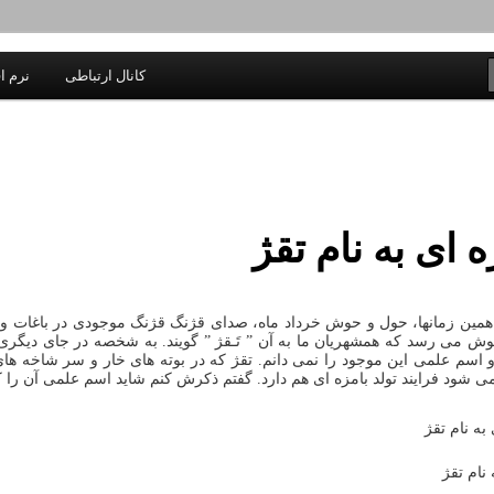
یادداشتهای یک معلم در باب زندگی، اخلاق، اخبار، علم و سیاست
کانال ارتباطی
نرم اف
اندیشه بر خط
ای به نام تقژ
همین زمانها، حول و حوش خرداد ماه، صدای قژنگ قژنگ موجودی در باغات و
 می رسد که همشهریان ما به آن ” تَـقژ ” گویند. به شخصه در جای دیگری
 و اسم علمی این موجود را نمی دانم. تقژ که در بوته های خار و سر شاخه های
ی شود فرایند تولد بامزه ای هم دارد. گفتم ذکرش کنم شاید اسم علمی آن را
نام تقژ