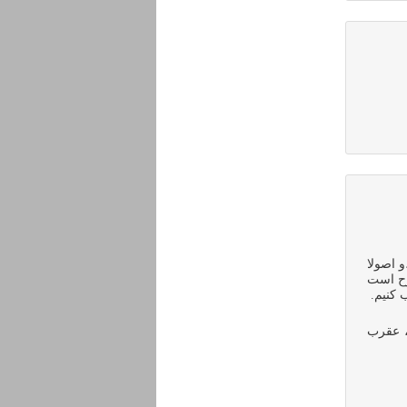
و اصولا
رح است
 کنیم.
، عقرب