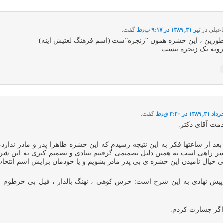
عیلی
در
تیر ۳۱, ۱۳۸۹ در ۹:۱۷ ب٫ظ
گفت:
ورین ، این حشره همون “زنجره”ست.(اسم فرهنگ لغتیش اینه)
ونه یک زنجره نیست…..
اد ۳۱, ۱۳۸۹ در ۳:۲۰ ق٫ظ
گفت:
مت آقای دکتر.
بعد از ساعتها فکر به این نتیجه رسیدم که این حشره ظاهرا پدر و مادر ندارد،
ر راهی است.به همین دلیل تصمیمی گرفتیم بنیادی.و تصمیم کبری به این ش
بی خیال نامیدن این حشره ی بی پدر مادر بشویم و یا خودمان برایش اسم انتخاب
یش نهادی به این شرح است: خرس کوهی ، نهنگ بالدار ، فیل بی خرطوم 
…
اگر جسارت کردم.