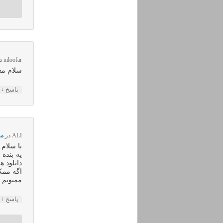
niloofar
د
سلام مع
↓
پاسخ
ALI
در
مهر ۶, ۹۰
با سلام.
یه بنده 
دانلود 
اگه ممکن
ممنونم 
↓
پاسخ