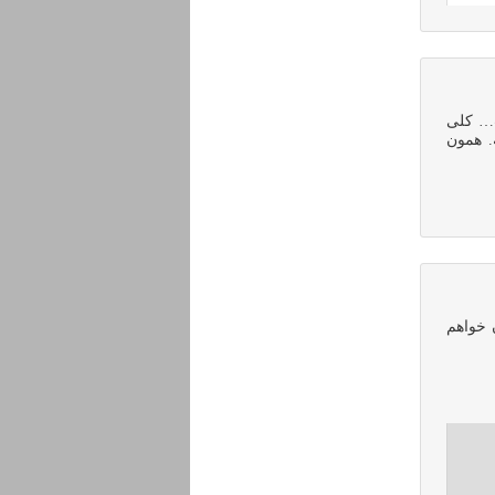
ت… کلی
. همون
 خواهم