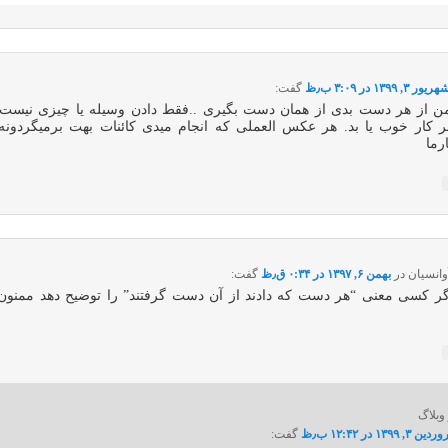
ریور ۳, ۱۳۹۹ در ۳:۰۹ ب٫ظ
گفت:
ن از هر دست بدی از همان دست بگیری ..فقط دادن وسیله یا چیزی نیس
ر کار خوب یا بد. هر عکس العملی که انجام میدی کائنات بهت برمیگردونه
رما
وانسیان
در
بهمن ۶, ۱۳۹۷ در ۰:۳۴ ق٫ظ
گفت:
گر کسی معنی “هر دست که دادند از آن دست گرفتند” را توضیح دهد ممنون
وبلاگ
ین ۳, ۱۳۹۹ در ۱۲:۴۲ ب٫ظ
گفت: