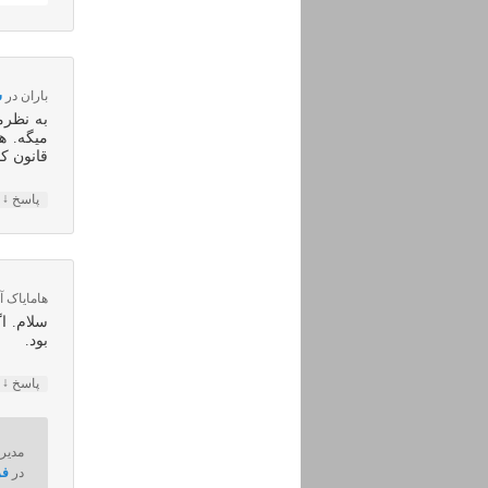
باران
در
شه
به نظرم
میگه. ه
قانون کا
↓
پاسخ
هامایاک آ
سلام. ا
بود.
↓
پاسخ
مدیر 
در
فرورد