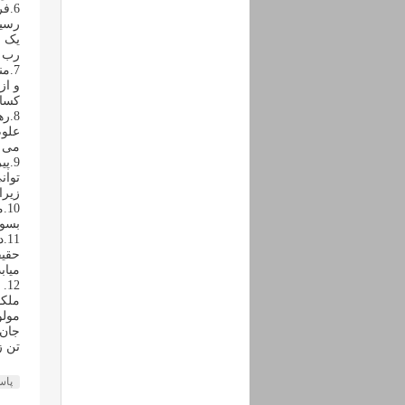
6.
رسید
یک ع
رب ز
7.م
و از
کسان
8.ر
علوم
می ا
9.پ
توان
زیرا
10
بسوی
11
حقیق
میاب
12
ملکو
مولو
جان 
تن ز
پا