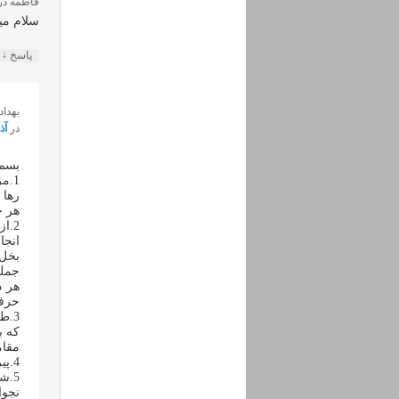
فاطمه
در
سلام می
↓
پاسخ
بهداد
در
آذر ۲۵, ۴۰۱
بسم 
1.م
رها 
هر چ
2.ا
انجا
بخل 
جمله
هر د
حرفی
3.ط
که ب
مقام
4.پیر خرابات عقل است و مریدان او عساکر و قوای تحت اویند..
5.ش
نجوا