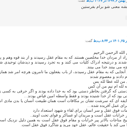
بهمن ۴, ۱۳۹۹ در ۱۰:۲۷ ب٫ظ
گفت:
شه معنی شو برام بفرستین
۱ در ۸:۳۴ ب٫ظ
گفت:
الله الرحمن الرحیم
راد از مردان خدا مخلصین هستند که به مقام عقل رسیدند و از بند قوه وهم و پن
شدند و درنتیجه ادراک کلیات می کنند و به تجرد رسیدند و دیدشان توحیدی ش
ه می بینند خدا می بینند.
ز آنجایی که به مقام عقل رسیدند، از باب یفعلون ما تامرون هرچه امر شد همان
م دادند و معصوم شدند
من لله عطا لله بس
 لله ام نیم من آن کس
ستی که گرفتن بخاطر دستی بود که به خدا داده بودند و اگر حرفی به کسی ز
 بود که از خدا شنیده بودند و فقط واسطه امین فیاض بودند…
ایفه ای که سرشت تشان بر مکافات است همان طبیعت انسان یا بدن مادی ا
رای عمل آفریده شده…
ات فوق عقل و سر انسان برای لقاء و شهود استعداد دارد
یخ مناجات بالاتر پیر خرابات و مقام فوق عقل است به همین دلیل نزدیک اس
 می کند با حقیقت عالم، عقل خود مرید و شاگرد فوق عقل است.