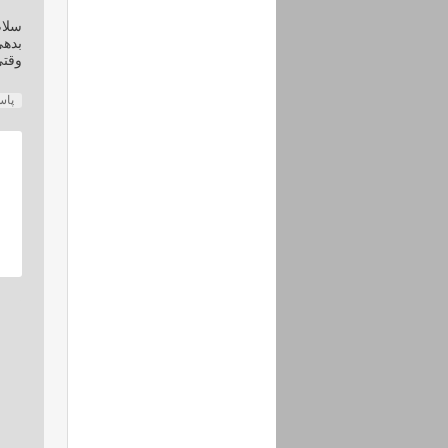
سلام
بدهی
وقتی
پا