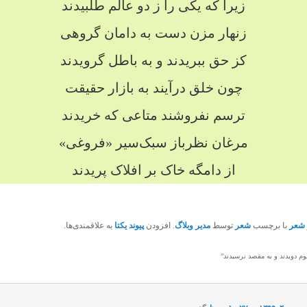
زیرا که یکی را ز دو عالم طلبیدند
زنهار مزن دست به دامان گروهی
کز حق ببریدند و به باطل گرویدند
چون خلق درآیند به بازار حقیقت
ترسم نفروشند متاعی که خریدند
مرغان نظرباز سبک‌سیر «فروغی»
از دامگه خاک بر افلاک پریدند
شعر
با برچسب
شعر
توسط
مدیر وبلاگ
. افزودن
پیوند یکتا
به علاقمندی‌ها.
م دویدند و به مقصد نرسیدند
”