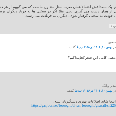
. یک مصداقش احتمالا همان ضرب‌المثل متداول ماست که می گوییم از هر 
 از همان دست می گیری. یعنی مثلا اگر در سختی ها به فریاد دیگران بر
 خودت به سختی گرفتار شوی، دیگران به فریادت می رسند.
↓
سخ
حسین
در
بهمن ۱۰, ۱۴۰۱ در ۷:۵۸ ب٫ظ
گفت:
معنی کامل این شعرکجاپیداکنم؟
مدیر وبلاگ
در
بهمن ۱۰, ۱۴۰۱ در ۱۱:۱۶ ب٫ظ
گفت:
اینچا شاید اطلاعات بهتری دستگیرتان بشه:
https://ganjoor.net/forooghi/divan-forooghi/ghazalf/sh226