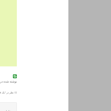
نوشته شده در
15 نظر در “
یک قو