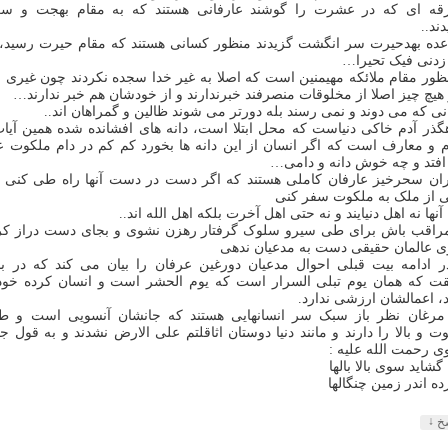
فرقه ای که در عشرت را گوشند عارفانی هستند که به مقام بهجت و سر
ند..
ده بهدحیرت سر انگشت گزیدند منظور کسانی هستند که مقام حیرت رسید، 
دنی فیک تحیرا…
نظور مقام ملائکه مهیمنین است که اصلا به غیر خدا سجده نکردند چون غیری ن
 هیچ چیز اصلا از مخلوقات منصرفند خبرندارند و از خودشان هم خبر ندارند…
ی که می دوند و نمی رسند بله دورتر می شوند ظالین و گمراهان اند..
هگذر آدم خاکی دنیاست که محل ابتلا است، دانه های افشانده شده همین آیا
 و معارف است که اگر انسان از این دانه ها بخورد کم کم در دام ملکوت ع
فتد و چه خوش دانه و دامی…
یران سحرخیز عارفان کاملی هستند که اگر دست در دست آنها راه طی کنی 
ی از ملک به ملکوت سفر کنی
 آنها نه اهل دنیایند و نه حتی اهل آخرت بلکه اهل الله اند..
.مراقب باش برای طی سیرو سلوک گرفتار رهزن نشوی و بجای دست دراز کر
 عالمان حقیقی دست به مدعیان ندهی
.در ادامه بیت قبلی احوال مدعیان دورغین عرفان را بیان می کند که در با
ت که همان یوم تبلی السرار است که یوم الحشر است و انسان کرده خود 
د، اعمالشان ارزشی ندارد.
. مرغان نظر باز سبک سر انسانهایی هستند که جانشان آنسویی است و ط
ت و بالا را دارند و مانند دنیا دوستان اثاقلتم علی الارض نشدند و به قول ج
ی رحمت الله علیه :
گشاید سوی بالا بالها
ده اندر زمین چنگالها
↓
سخ