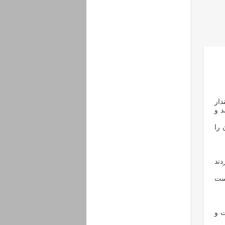
دار
د و
 را
دند
ست
ت و