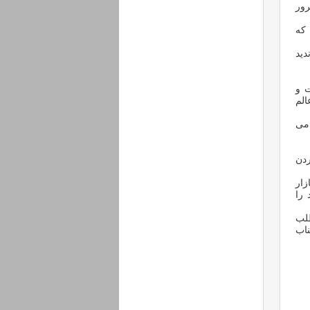
ور
که
دید
ت و
الم
می
دن
زار
را
لب
ناب