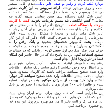
دوباره غلط کردم و رفتم تو صف عابر بانک…
دیدم آقایی منتظر
است و روی مونیتور نوشته:
ارائه سرویس به این کارت مقدور
نمی‏باشد.
پرسیدم کارت شما داخل دستگاه است؟ گفت نه!! به
رئیس بانک گفتم دستگاه شما چنین پیغامی می‏دهد گفت چه
پیغامی؟
گفتم انگلیسی بلد نیستم بفرمایید بخونید.
گفت یا کارتت
سوخته یا دستگاه قطعه
… ترجیح دادم او را با خانم محترمه تنها
بگذارم و دیگر با او صحبت نکنم. آمدم بیرون. برای آخرین بار به
عابر بانک ملت رفتم و مجددا با مشکل روبرو شدم. آقای
مدیرعامل را دیدم که به شوخی گفت، آقای دکتر که از این کارا
نمیکنه؛
پشت کامپیوتر شخصی‏تان بنشینید و بانک رفتن را به
انگشتانتان بسپارید
و خندید و رفت. اومدم شرکت در حالیکه به
حرف مدیر فکر می‏کردم. اول
سعی کردم از بانکی که در جیبتان جا
می‏شود استفاده کنم
…برنامه پاسخ داد که در حال حاضر
این امکان
فقط در تلویزیون! قابل انجام است
.
رفتم پشت کامپیوتر اینترنت و سایت بانک پارسیان…هیچ جایی
برای انتقال وجه وجود نداشت!! رفتم سایت بانک سامان: اطلاعات
وارد شده صحیح نمی‏باشد مراقب باشید که کارتتان مسدود نشود.
دوباره با دقت بیشتر:
اطلاعات وارد شده صحیح نمی‏باشد اگر دوباره
اشتباه وارد کنید پوست از سرتان می‏کنیم.
بنده در نهایت تسلیم
شدم و ظاهرا باید ۳۰۰ هزار تومان باقیمانده را حضوری در بانک
ملی بپردازم.
این ماجرایی است که همه روزه برای مردم ایران پیش می‏آید،
آنقدر که عادت کرده‏ایم…خدا آخر و عاقبت ما رو یکی! کنه به حق
این ماه مبارک و البته بخیر !! من هم بهتره برم پول این بنده خدا
رو حضوری پرداخت کنم.