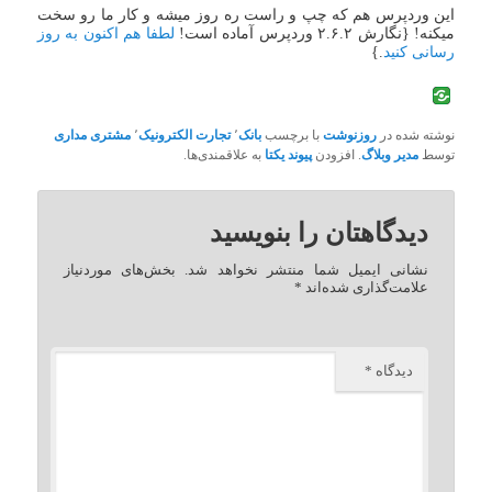
این وردپرس هم که چپ و راست ره روز میشه و کار ما رو سخت
می‏کنه! {نگارش ۲.۶.۲ وردپرس آماده است!
لطفا هم اکنون به روز
رسانی کنید
.}
نوشته شده در
روزنوشت
با برچسب
بانک
٬
تجارت الکترونیک
٬
مشتری مداری
توسط
مدیر وبلاگ
. افزودن
پیوند یکتا
به علاقمندی‌ها.
دیدگاهتان را بنویسید
نشانی ایمیل شما منتشر نخواهد شد.
بخش‌های موردنیاز
علامت‌گذاری شده‌اند
*
دیدگاه
*