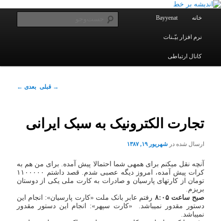
یادداشتهای یک معلم در باب زندگی، اخلاق، اخبار، علم و سیاست
پرش
به
فهرست
جست‌و
خانه
Bayyenat
اصلی
محتوای
اصلی
نرم افزار بیّـنات
اندیشه بر خط
کانال ارتباطی
ناوبری
→
قبلی
بعدی
←
نوشته
تجارت الکترونیک به سبک ایرانی
ارسال شده در
شهریور ۱۹, ۱۳۸۷
آنچه نقل می‏کنم برای همه‏ی شما احتمالا پیش آمده. برای من هم به
کرات پیش آمده، امروز دیگه عصبی شدم. قصد داشتم ۱۱۰۰۰۰۰
تومان از کارتهای پارسیان و صادرات به کارت ملی یکی از دوستان
بریزم.
صبح ساعت ۸:۰۵
رفتم عابر بانک ملت «کارت پارسیان»: انجام این
دستور مقدور نمی‏باشد. «کارت سپهر»: انجام این دستور مقدور
نمی‏باشد.