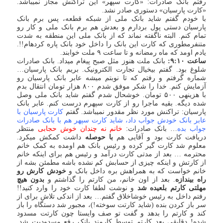
رفتم بانک صادرات: «کارت سپهر» این تراکنش مجاز نمی‏باشد.
«کارت پارسیان» دستوری صادر نشد.
با خودم گفتم شاید بانک ملی از شبکه قطعه، پس برم بانک
پارسیان دستی پول بردارم و بعدش هم برم بانک ملی و کار رو
تمام کنم. البته ناگفته نماند که از بانک ملی این منطقه به شدت
متنفرمطوری که کارت این بانک را داخل خود بانک پاره کرده‏ام!!.
یادم اومد که ماه رمضانه و تا ساعت ۹ ملت خوابند.
ساعت ۹:۱۰:
بانک ملت هنوز مثل صبح پیغام می‏داد. بانک صادرات
شلوغ بود. گفتم بی‏خیال تجارت الکترونیک. بریم بانک پارسیان…
شماره گرفتم و رفتم که تا نوبتم می‏شه عابر بانک پارسیان رو
آزمایش کنم. خدا را شکر موفق شدم ۸۰۰ هزار تومان انتقال بدم
با هزینه‏ی ۵۰۰ تومان. خوشحال شدم گفتم شاید بانک ملی وصل
شده دیگه. بقیه ماجرا رو از کارت سپهرم درست کنم. عابر بانک
پارسیان: تراکنش مورد نظر مقدور نمی‏باشد. گفتم
کارت پارسیان با
عابر بانک خودش جواب داد، شاید کارت سپهر هم با بانک صادرات
جواب بده
… بانک صادرات:
خانم نه چندان خوش حجابی
منتظر
دریافت کارت بود و آقایی هم
با حوصله
داشت کمکش می‏کرد.
معلوم شد کارت گیر کرده و رئیس بانک هم اومده به کمک خانم
محترمه … بعد از مدتی کارت درآمد و رئیس هم برای اینکه خانم
از کارتش و اینکه چیزی از حسابش کم نشده باشه مطمئن بشه از
خانم خواست که به همراهش بره داخل بانک و
خودش کارش رو
راه بیندازه
. بعد از اون خانم، من کارتم را گذاشتم و
بدون هیچ
مهلتی کارتم بلعیده شد
و نوشت لطفا کارت خود را وارد کنید!!
رفتم داخل به رئیس خوش‏اخلاق گفتم… بعد از اندکی تلاش برای از
سر باز کردن بنده (شاید کارتت سوخته!)، مجبور شد دستگاه را باز
کند و کارتم را بدهد و گفت تو صف وایستا چون کارتت مسدود
شده! دقایقی بعد کارتم توسط کارمند بانک رفع مسدودیت شد.